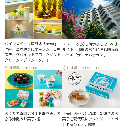
パインスイーツ専門店「newQ」
リゾート気分も街歩きも思いのま
沖縄・国際通りにオープン、石垣
まに♪ 那覇の高台に佇む隠れ家
産ティダパインを使用したソフト
ホテル「ザ・ナハテラス」
クリーム・プリン・タルト
沖縄県
2022.08.17
沖縄県
2022.07.12
おうちで南国気分♪お取り寄せで
【毎日おやつ】琉球王朝時代のお
きる沖縄のお菓子7選
菓子を現代風にアレンジ「クンペ
ンモダン」／沖縄県