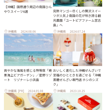
【沖縄】国際通り周辺の南国ひん
完熟マンゴー尽くしの贅沢スイー
やりスイーツ6選
ツが人気♪南国の花が咲き誇る観
光農園「ユートピアファーム宮古
島」へ
沖縄県
2024.08.06
沖縄県
2024.07.24
爽やかな海⾵を感じる特等席「絶
おいしく進化した沖縄ぜんざいで
景海上ビアガーデン」／星野リゾ
至福のひとときを過ごせる「沖縄
ート リゾナーレ⼩浜島
黒糖ぜんざい専門店 ホシのシズ
ク」
沖縄県
[PR]
2024.05.08
沖縄県
2023.10.25