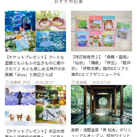
おすすめ記事
【改訂版発売♪】「角館・盛岡」
【チケットプレゼント】アートな
「仙台」「鎌倉」「伊豆」「軽井
空間ともふもふの生きものに癒や
沢」「伊勢志摩」国内6エリアと
されて♪ 大人も楽しめる神戸の水
海外1エリアがリニューアル
族館「átoa」と周辺さんぽ
兵庫県
[PR]
2026.08.07
宮城県
2026.07.09
長野・浅間温泉「界 松本」がリニ
【チケットプレゼント】水辺の世
ューアルオープン。信州ワインと
界から浮世絵の世界へ。「広島も