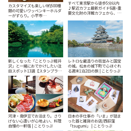
すべて東京駅から徒歩5分以内
カスタマイズも楽しい!約500種
♪駅近カフェ最新ガイド6選~重
類の可愛いワッペンキーホルダ
要文化財の洋館カフェから、改
ーがずらり。小平市
札すぐのレトロ喫茶まで~ | こと
「Kimamaya T&K」 | ことりっ
りっぷ
ぷ
新しくなった「ことりっぷ軽井
レトロな蔵造りの街並みと国宝
沢」と一緒におでかけしたい注
の城。松本の城下町で心ほぐれ
目スポット13選【スタンプラリ
る週末1泊2日の旅 | ことりっぷ
ー開催中】 | ことりっぷ
河津・南伊豆でお泊まり。さり
日本の手仕事の「いま」が詰ま
げない心遣いが心地よい、料理
った器と雑貨のお店/西荻窪
自慢の一軒宿 | ことりっぷ
「tsugumi」 | ことりっぷ