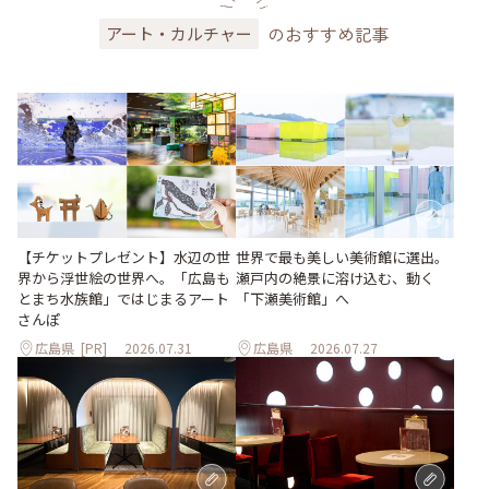
のおすすめ記事
アート・カルチャー
世界で最も美しい美術館に選出。
【チケットプレゼント】水辺の世
瀬戸内の絶景に溶け込む、動く
界から浮世絵の世界へ。「広島も
「下瀬美術館」へ
とまち水族館」ではじまるアート
さんぽ
広島県
[PR]
2026.07.31
広島県
2026.07.27