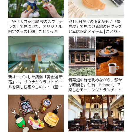
上野「大ゴッホ展 夜のカフェテ
8月10日だけの限定品も♪「豊
ラス」で見つけた、オリジナル
島屋」で見つける鳩の日グッズ
限定グッズ10選 | ことりっぷ
と本店限定アイテム | ことりっ
ぷ
新オープンした銭湯「黄金湯 新
青葉通の緑を眺めながら、静か
宿」へ。サウナとクラフトビー
な時間を。仙台「Echoes」で
ルを楽しむ癒やしのレトロ空間
楽しむモーニングとランチ | こ
| ことりっぷ
とりっぷ