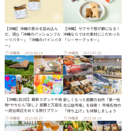
【沖縄】沖縄の恵みを詰め込ん
【沖縄】サクサク感が癖になる！
だ、琉Q「沖縄のパッションフル
沖縄ならではの素材にこだわった
ーツバター」「沖縄のパインバタ
「シーサークッキー」
ー」
沖縄県
2023.08.19
沖縄県
2023.07.18
【沖縄1泊2日】最新スポットや焼
新しくなった那覇の台所「第一牧
物“やちむん”探し♪ 那覇と万座毛
志公設市場」を探索！ 市場名物の
～読谷周辺をめぐる旅行プラン
「持ち上げ」も体験しましょう
沖縄県
2023.06.27
沖縄県
2023.06.14