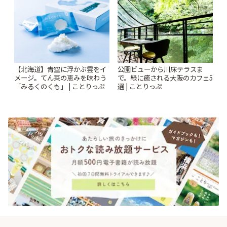
【北海道】青空に浮かぶ雲をイ
公園ビューから川床テラスま
メージ。てん菜の恵みを味わう
で。緑に癒される大阪のカフェ5
「みるくのくも」 | ことりっぷ
選 | ことりっぷ