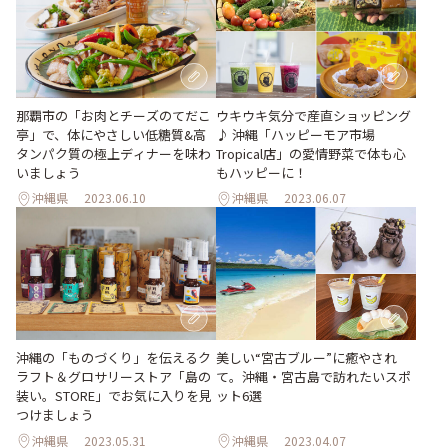
那覇市の「お肉とチーズのてだこ
ウキウキ気分で産直ショッピング
亭」で、体にやさしい低糖質&高
♪ 沖縄「ハッピーモア市場
タンパク質の極上ディナーを味わ
Tropical店」の愛情野菜で体も心
いましょう
もハッピーに！
沖縄県
2023.06.10
沖縄県
2023.06.07
美しい“宮古ブルー”に癒やされ
沖縄の「ものづくり」を伝えるク
て。沖縄・宮古島で訪れたいスポ
ラフト＆グロサリーストア「島の
ット6選
装い。STORE」でお気に入りを見
つけましょう
沖縄県
2023.05.31
沖縄県
2023.04.07