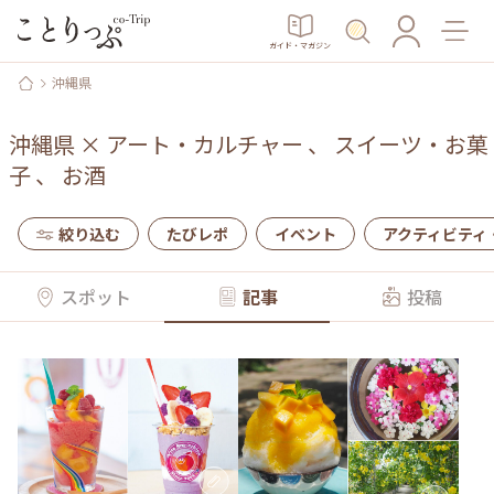
ガイド・マガジン
沖縄県
沖縄県
×
アート・カルチャー
、
スイーツ・お菓
子
、
お酒
絞り込む
たびレポ
イベント
アクティビティ
スポット
記事
投稿