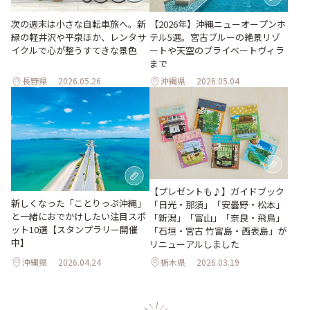
次の週末は小さな自転車旅へ。新
【2026年】沖縄ニューオープンホ
緑の軽井沢や平泉ほか、レンタサ
テル5選。宮古ブルーの絶景リゾ
イクルで心が整うすてきな景色
ートや天空のプライベートヴィラ
まで
長野県
2026.05.26
沖縄県
2026.05.04
【プレゼントも♪】ガイドブック
新しくなった「ことりっぷ沖縄」
「日光・那須」「安曇野・松本」
と一緒におでかけしたい注目スポ
「新潟」「富山」「奈良・飛鳥」
ット10選【スタンプラリー開催
「石垣・宮古 竹富島・西表島」が
中】
リニューアルしました
沖縄県
2026.04.24
栃木県
2026.03.19