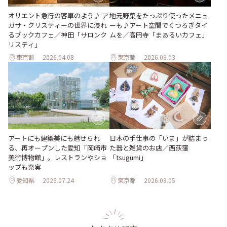
地元野菜をたっぷり使ったメニュ
オリエント急行の客車のよう♪ ア
ーも♪アート空間でくつろぎタイ
ガサ・クリスティーの世界に浸れ
ムを／高円寺「まぁるいカフェ」
るブックカフェ／神田「サロンク
リスティ」
東京都
2026.04.08
東京都
2026.08.03
日本の手仕事の「いま」が詰まっ
アートにも建築美にも魅せられ
た器と雑貨のお店／西荻窪
る、再オープンした愛知「岡崎市
「tsugumi」
美術博物館」。レストランやショ
ップも充実
愛知県
2026.07.24
東京都
2026.08.05