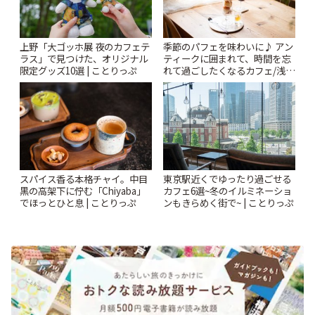
上野「大ゴッホ展 夜のカフェテ
季節のパフェを味わいに♪ アン
ラス」で見つけた、オリジナル
ティークに囲まれて、時間を忘
限定グッズ10選 | ことりっぷ
れて過ごしたくなるカフェ/浅草
「annorum cafe」 | ことりっぷ
スパイス香る本格チャイ。中目
東京駅近くでゆったり過ごせる
黒の高架下に佇む「Chiyaba」
カフェ6選~冬のイルミネーショ
でほっとひと息 | ことりっぷ
ンもきらめく街で~ | ことりっぷ