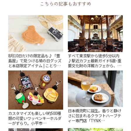
こちらの記事もおすすめ
8月10日だけの限定品も♪「豊
すべて東京駅から徒歩5分以内
島屋」で見つける鳩の日グッズ
♪駅近カフェ最新ガイド6選~重
と本店限定アイテム | ことりっ
要文化財の洋館カフェから、改
ぷ
札すぐのレトロ喫茶まで~ | こと
りっぷ
日本橋兜町に誕生。香りと静け
カスタマイズも楽しい!約500種
さに包まれるクラフトハーブテ
類の可愛いワッペンキーホルダ
ィー専門店「TYNK
ーがずらり。小平市
Kabutocho」 | ことりっぷ
「Kimamaya T&K」 | ことりっ