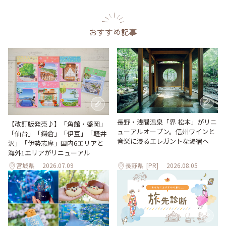
おすすめ記事
長野・浅間温泉「界 松本」がリニ
【改訂版発売♪】「角館・盛岡」
ューアルオープン。信州ワインと
「仙台」「鎌倉」「伊豆」「軽井
音楽に浸るエレガントな湯宿へ
沢」「伊勢志摩」国内6エリアと
海外1エリアがリニューアル
宮城県
2026.07.09
長野県
[PR]
2026.08.05