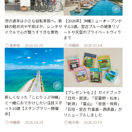
次の週末は小さな自転車旅へ。新
【2026年】沖縄ニューオープンホ
緑の軽井沢や平泉ほか、レンタサ
テル5選。宮古ブルーの絶景リゾ
イクルで心が整うすてきな景色
ートや天空のプライベートヴィラ
まで
長野県
2026.05.26
沖縄県
2026.05.04
【プレゼントも♪】ガイドブック
新しくなった「ことりっぷ沖縄」
「日光・那須」「安曇野・松本」
と一緒におでかけしたい注目スポ
「新潟」「富山」「奈良・飛鳥」
ット10選【スタンプラリー開催
「石垣・宮古 竹富島・西表島」が
中】
リニューアルしました
沖縄県
2026.04.24
栃木県
2026.03.19