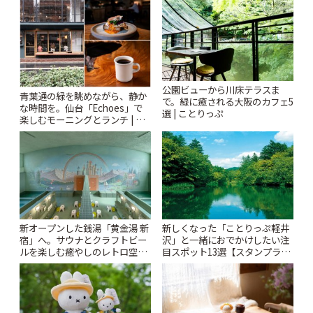
ぷ
公園ビューから川床テラスま
青葉通の緑を眺めながら、静か
で。緑に癒される大阪のカフェ5
な時間を。仙台「Echoes」で
選 | ことりっぷ
楽しむモーニングとランチ | こ
とりっぷ
新オープンした銭湯「黄金湯 新
新しくなった「ことりっぷ軽井
宿」へ。サウナとクラフトビー
沢」と一緒におでかけしたい注
ルを楽しむ癒やしのレトロ空間
目スポット13選【スタンプラリ
| ことりっぷ
ー開催中】 | ことりっぷ