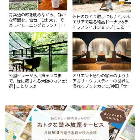
青葉通の緑を眺めながら、静か
休日のひとり散歩にも♪ 代々木
な時間を。仙台「Echoes」で
エリアで巡る絶品ドーナツ&ラ
楽しむモーニングとランチ | こ
イフスタイルショップ | ことり
とりっぷ
っぷ
公園ビューから川床テラスま
オリエント急行の客車のよう♪
で。緑に癒される大阪のカフェ5
アガサ・クリスティーの世界に
選 | ことりっぷ
浸れるブックカフェ/神田「サロ
ンクリスティ」 | ことりっぷ