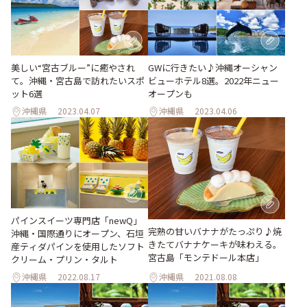
美しい“宮古ブルー”に癒やされ
GWに行きたい♪沖縄オーシャン
て。沖縄・宮古島で訪れたいスポ
ビューホテル8選。2022年ニュー
ット6選
オープンも
沖縄県
2023.04.07
沖縄県
2023.04.06
パインスイーツ専門店「newQ」
完熟の甘いバナナがたっぷり♪焼
沖縄・国際通りにオープン、石垣
きたてバナナケーキが味わえる。
産ティダパインを使用したソフト
宮古島「モンテドール本店」
クリーム・プリン・タルト
沖縄県
2022.08.17
沖縄県
2021.08.08