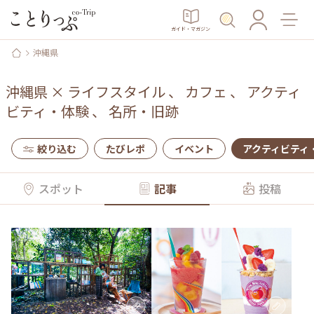
ガイド・マガジン
沖縄県
沖縄県
×
ライフスタイル
、
カフェ
、
アクティ
ビティ・体験
、
名所・旧跡
絞り込む
たびレポ
イベント
アクティビティ
スポット
記事
投稿