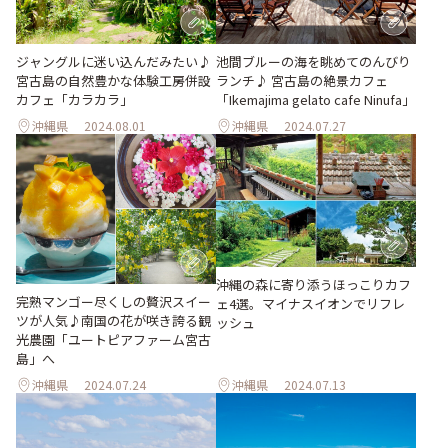
ジャングルに迷い込んだみたい♪
池間ブルーの海を眺めてのんびり
宮古島の自然豊かな体験工房併設
ランチ♪ 宮古島の絶景カフェ
カフェ「カラカラ」
「Ikemajima gelato cafe Ninufa」
沖縄県
2024.08.01
沖縄県
2024.07.27
沖縄の森に寄り添うほっこりカフ
完熟マンゴー尽くしの贅沢スイー
ェ4選。マイナスイオンでリフレ
ツが人気♪南国の花が咲き誇る観
ッシュ
光農園「ユートピアファーム宮古
島」へ
沖縄県
2024.07.24
沖縄県
2024.07.13