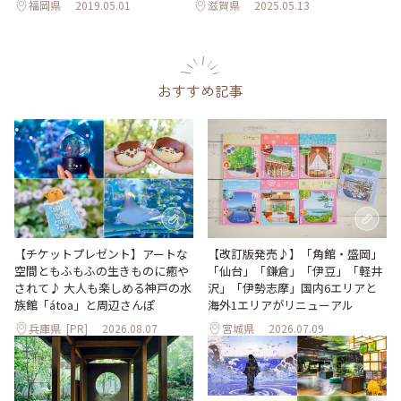
福岡県
2019.05.01
滋賀県
2025.05.13
おすすめ記事
【改訂版発売♪】「角館・盛岡」
【チケットプレゼント】アートな
「仙台」「鎌倉」「伊豆」「軽井
空間ともふもふの生きものに癒や
沢」「伊勢志摩」国内6エリアと
されて♪ 大人も楽しめる神戸の水
海外1エリアがリニューアル
族館「átoa」と周辺さんぽ
兵庫県
[PR]
2026.08.07
宮城県
2026.07.09