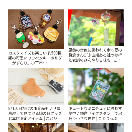
風鈴の音色に誘われて歩く夏の
カスタマイズも楽しい!約500種
鎌倉さんぽ♪由緒ある社の参拝
類の可愛いワッペンキーホルダ
と老舗のひんやり甘味も | こと
ーがずらり。小平市
りっぷ
「Kimamaya T&K」 | ことりっ
ぷ
8月10日だけの限定品も♪「豊
キュートなミニチュアに思わず
島屋」で見つける鳩の日グッズ
夢中♪鎌倉「イクスタン」で出
と本店限定アイテム | ことりっ
会う小さな世界 | ことりっぷ
ぷ