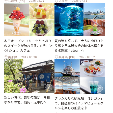
兵庫県
[PR]
2026.08.07
大阪府
2026.07.31
本日オープン! フルーツたっぷり
夏の涼を感じる、大人の神戸ひと
のスイーツが味わえる、山形「オ
り旅♪日本最大級の球体水槽があ
ウ! ショウ! カフェ」
る水族館「átoa」へ
山形県
2017.05.20
兵庫県
[PR]
2025.08.12
新しい時代、最初の旅は「令和」
クラシカルな観光船「ミシガン」
ゆかりの地、福岡・太宰府へ
で、琵琶湖のパノラマビュー＆グ
ルメを楽しむ船旅を♪