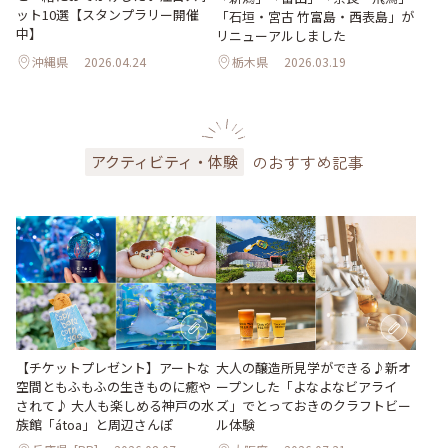
ット10選【スタンプラリー開催
「石垣・宮古 竹富島・西表島」が
中】
リニューアルしました
沖縄県
2026.04.24
栃木県
2026.03.19
のおすすめ記事
アクティビティ・体験
大人の醸造所見学ができる♪新オ
【チケットプレゼント】アートな
ープンした「よなよなビアライ
空間ともふもふの生きものに癒や
ズ」でとっておきのクラフトビー
されて♪ 大人も楽しめる神戸の水
ル体験
族館「átoa」と周辺さんぽ