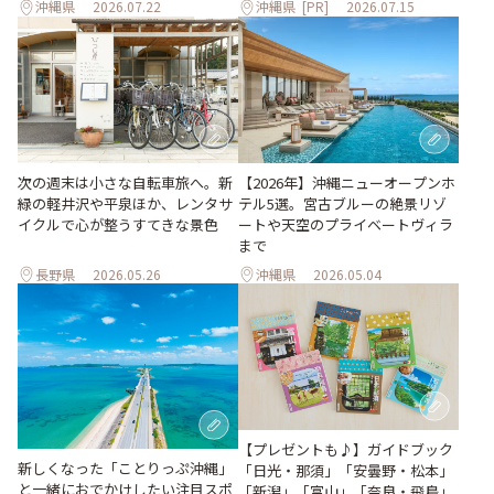
沖縄県
2026.07.22
沖縄県
[PR]
2026.07.15
次の週末は小さな自転車旅へ。新
【2026年】沖縄ニューオープンホ
緑の軽井沢や平泉ほか、レンタサ
テル5選。宮古ブルーの絶景リゾ
イクルで心が整うすてきな景色
ートや天空のプライベートヴィラ
まで
長野県
2026.05.26
沖縄県
2026.05.04
【プレゼントも♪】ガイドブック
新しくなった「ことりっぷ沖縄」
「日光・那須」「安曇野・松本」
と一緒におでかけしたい注目スポ
「新潟」「富山」「奈良・飛鳥」