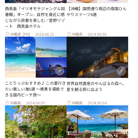
【沖縄】国際通り周辺の南国ひん
西表島「イリオモテジャングル図
やりスイーツ6選
書館」オープン、自然を身近に感
じながら読書を楽しむ／星野リゾ
ート 西表島ホテル
沖縄県
[PR]
2024.08.21
沖縄県
2024.08.06
ことりっぷおすすめ♪ この夏行き
世界自然遺産のやんばるの森へ、
たい美しい海5選 〜絶景を堪能で
星を観る旅に出よう
きる国内ビーチ旅～
沖縄県
2024.08.05
沖縄県
2024.08.04