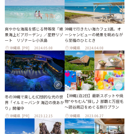
爽やかな海⾵を感じる特等席「絶
沖縄で行きたい海カフェ3選。オ
景海上ビアガーデン」／星野リゾ
ーシャンビューの絶景を眺めなが
ート リゾナーレ⼩浜島
ら至福のひととき
沖縄県
[PR]
2024.05.08
沖縄県
2024.04.08
【沖縄1泊2日】最新スポットや焼
冬の沖縄で楽しむ幻想的な光の世
物“やちむん”探し♪ 那覇と万座毛
界「イルミーバンタ 海辺の夜あか
～読谷周辺をめぐる旅行プラン
り」開催中
沖縄県
[PR]
2023.12.15
沖縄県
2023.06.27