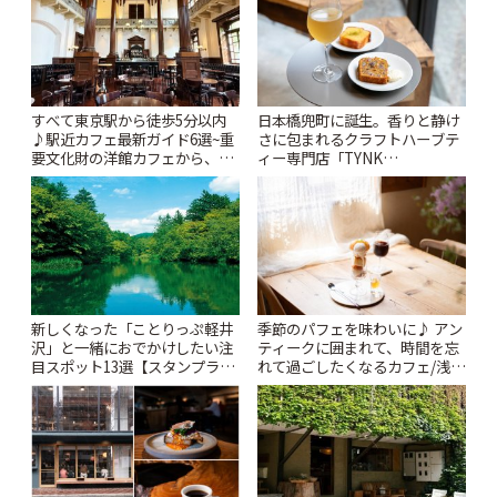
すべて東京駅から徒歩5分以内
日本橋兜町に誕生。香りと静け
♪駅近カフェ最新ガイド6選~重
さに包まれるクラフトハーブテ
要文化財の洋館カフェから、改
ィー専門店「TYNK
札すぐのレトロ喫茶まで~ | こと
Kabutocho」 | ことりっぷ
りっぷ
新しくなった「ことりっぷ軽井
季節のパフェを味わいに♪ アン
沢」と一緒におでかけしたい注
ティークに囲まれて、時間を忘
目スポット13選【スタンプラリ
れて過ごしたくなるカフェ/浅草
ー開催中】 | ことりっぷ
「annorum cafe」 | ことりっぷ