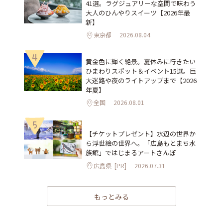
41選。ラグジュアリーな空間で味わう
大人のひんやりスイーツ【2026年最
新】
東京都
2026.08.04
4
黄金色に輝く絶景。夏休みに行きたい
ひまわりスポット＆イベント15選。巨
大迷路や夜のライトアップまで【2026
年夏】
全国
2026.08.01
5
【チケットプレゼント】水辺の世界か
ら浮世絵の世界へ。「広島もとまち水
族館」ではじまるアートさんぽ
広島県
[PR]
2026.07.31
もっとみる