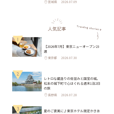
宮城県
2026.07.09
人気記事
1
【2026年7月】東京ニューオープン23
選
東京都
2026.07.30
2
レトロな蔵造りの街並みと国宝の城。
松本の城下町で心ほぐれる週末1泊2日
の旅
長野県
2026.07.28
3
夏のご褒美に♪東京ホテル限定かき氷