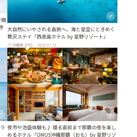
で開
野
大自然にいやされる島旅へ。海と星空にときめく
贅沢ステイ「西表島ホテル by 星野リゾート」
沖縄県
[PR]
2025.07.23
ラ
夜市や泡盛体験も♪ 寝る直前まで那覇の夜を楽し
めるホテル「OMO5沖縄那覇（おも）by 星野リゾ