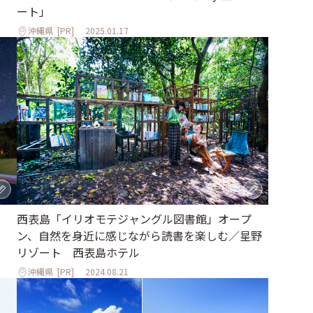
ート」
沖縄県
[PR]
2025.01.17
西表島「イリオモテジャングル図書館」オープ
ン、自然を身近に感じながら読書を楽しむ／星野
リゾート 西表島ホテル
沖縄県
[PR]
2024.08.21