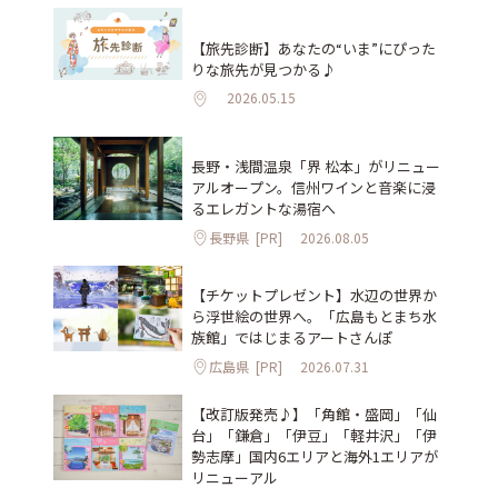
【旅先診断】あなたの“いま”にぴった
りな旅先が見つかる♪
2026.05.15
長野・浅間温泉「界 松本」がリニュー
アルオープン。信州ワインと音楽に浸
るエレガントな湯宿へ
長野県
[PR]
2026.08.05
【チケットプレゼント】水辺の世界か
ら浮世絵の世界へ。「広島もとまち水
族館」ではじまるアートさんぽ
広島県
[PR]
2026.07.31
【改訂版発売♪】「角館・盛岡」「仙
台」「鎌倉」「伊豆」「軽井沢」「伊
勢志摩」国内6エリアと海外1エリアが
リニューアル