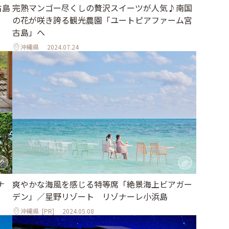
古島
完熟マンゴー尽くしの贅沢スイーツが人気♪南国
a」
の花が咲き誇る観光農園「ユートピアファーム宮
古島」へ
沖縄県
2024.07.24
ナ
爽やかな海⾵を感じる特等席「絶景海上ビアガー
デン」／星野リゾート リゾナーレ⼩浜島
沖縄県
[PR]
2024.05.08