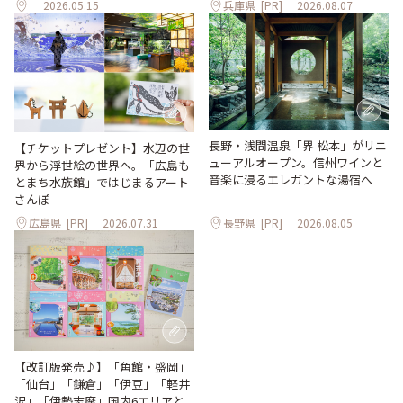
2026.05.15
兵庫県
[PR]
2026.08.07
長野・浅間温泉「界 松本」がリニ
【チケットプレゼント】水辺の世
ューアルオープン。信州ワインと
界から浮世絵の世界へ。「広島も
音楽に浸るエレガントな湯宿へ
とまち水族館」ではじまるアート
さんぽ
広島県
[PR]
2026.07.31
長野県
[PR]
2026.08.05
【改訂版発売♪】「角館・盛岡」
「仙台」「鎌倉」「伊豆」「軽井
沢」「伊勢志摩」国内6エリアと