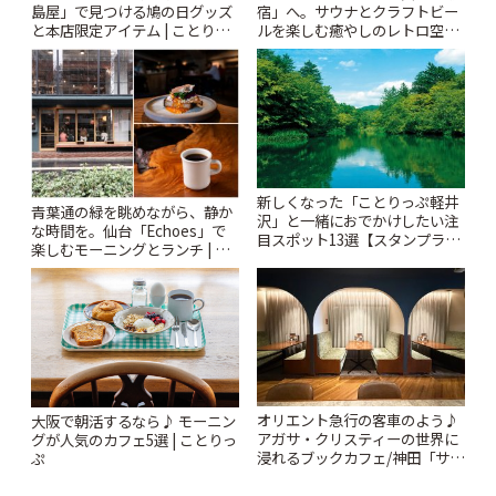
島屋」で見つける鳩の日グッズ
宿」へ。サウナとクラフトビー
と本店限定アイテム | ことりっ
ルを楽しむ癒やしのレトロ空間
ぷ
| ことりっぷ
新しくなった「ことりっぷ軽井
青葉通の緑を眺めながら、静か
沢」と一緒におでかけしたい注
な時間を。仙台「Echoes」で
目スポット13選【スタンプラリ
楽しむモーニングとランチ | こ
ー開催中】 | ことりっぷ
とりっぷ
オリエント急行の客車のよう♪
大阪で朝活するなら♪ モーニン
アガサ・クリスティーの世界に
グが人気のカフェ5選 | ことりっ
浸れるブックカフェ/神田「サロ
ぷ
ンクリスティ」 | ことりっぷ