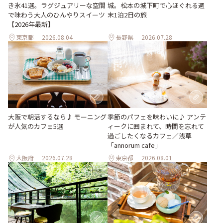
き氷41選。ラグジュアリーな空間
城。松本の城下町で心ほぐれる週
で味わう大人のひんやりスイーツ
末1泊2日の旅
【2026年最新】
東京都
2026.08.04
長野県
2026.07.28
季節のパフェを味わいに♪ アンテ
大阪で朝活するなら♪ モーニング
ィークに囲まれて、時間を忘れて
が人気のカフェ5選
過ごしたくなるカフェ／浅草
「annorum cafe」
大阪府
2026.07.28
東京都
2026.08.01