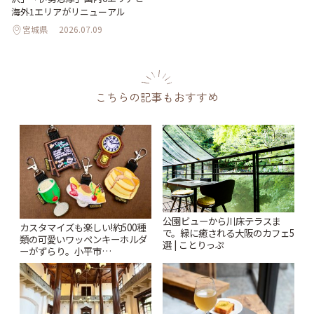
海外1エリアがリニューアル
宮城県
2026.07.09
こちらの記事もおすすめ
公園ビューから川床テラスま
カスタマイズも楽しい!約500種
で。緑に癒される大阪のカフェ5
類の可愛いワッペンキーホルダ
選 | ことりっぷ
ーがずらり。小平市
「Kimamaya T&K」 | ことりっ
ぷ