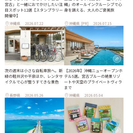
縄」のオールインクルーシブで心
宮古」と一緒におでかけしたい注
身を調える、大人のご褒美旅
目スポット12選【スタンプラリー
開催中】
沖縄県
2026.07.22
沖縄県
[PR]
2026.07.15
次の週末は小さな自転車旅へ。新
【2026年】沖縄ニューオープンホ
緑の軽井沢や平泉ほか、レンタサ
テル5選。宮古ブルーの絶景リゾ
イクルで心が整うすてきな景色
ートや天空のプライベートヴィラ
まで
長野県
2026.05.26
沖縄県
2026.05.04