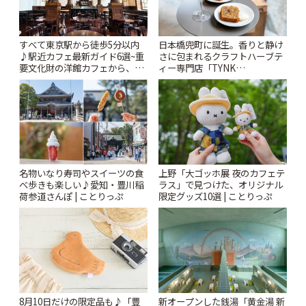
すべて東京駅から徒歩5分以内
日本橋兜町に誕生。香りと静け
♪駅近カフェ最新ガイド6選~重
さに包まれるクラフトハーブテ
要文化財の洋館カフェから、改
ィー専門店「TYNK
札すぐのレトロ喫茶まで~ | こと
Kabutocho」 | ことりっぷ
りっぷ
名物いなり寿司やスイーツの食
上野「大ゴッホ展 夜のカフェテ
べ歩きも楽しい♪愛知・豊川稲
ラス」で見つけた、オリジナル
荷参道さんぽ | ことりっぷ
限定グッズ10選 | ことりっぷ
8月10日だけの限定品も♪「豊
新オープンした銭湯「黄金湯 新