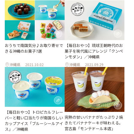
おうちで南国気分♪お取り寄せで
【毎日おやつ】琉球王朝時代のお
きる沖縄のお菓子7選
菓子を現代風にアレンジ「クンペ
ンモダン」／沖縄県
沖縄県
2021.10.02
沖縄県
2021.09.29
【毎日おやつ】トロピカルフレー
完熟の甘いバナナがたっぷり♪焼
バーと軽い口当たりが南国らしい
きたてバナナケーキが味わえる。
カップアイス「ブルーシールアイ
宮古島「モンテドール本店」
ス」／沖縄県