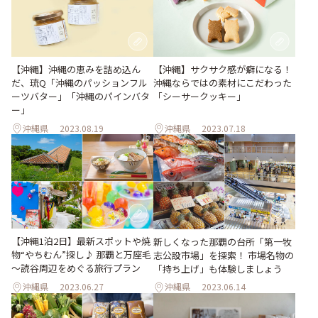
【沖縄】沖縄の恵みを詰め込ん
【沖縄】サクサク感が癖になる！
だ、琉Q「沖縄のパッションフル
沖縄ならではの素材にこだわった
ーツバター」「沖縄のパインバタ
「シーサークッキー」
ー」
沖縄県
2023.08.19
沖縄県
2023.07.18
【沖縄1泊2日】最新スポットや焼
新しくなった那覇の台所「第一牧
物“やちむん”探し♪ 那覇と万座毛
志公設市場」を探索！ 市場名物の
～読谷周辺をめぐる旅行プラン
「持ち上げ」も体験しましょう
沖縄県
2023.06.27
沖縄県
2023.06.14