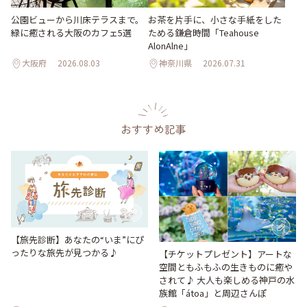
公園ビューから川床テラスまで。
お茶を片手に、小さな手紙をした
緑に癒される大阪のカフェ5選
ためる鎌倉時間「Teahouse
AlonAlne」
大阪府
2026.08.03
神奈川県
2026.07.31
おすすめ記事
【旅先診断】あなたの“いま”にぴ
ったりな旅先が見つかる♪
【チケットプレゼント】アートな
空間ともふもふの生きものに癒や
されて♪ 大人も楽しめる神戸の水
族館「átoa」と周辺さんぽ