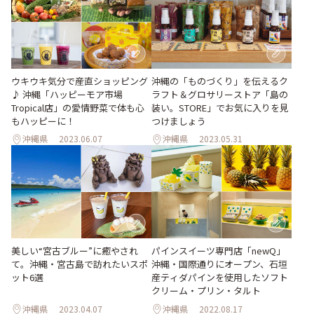
ウキウキ気分で産直ショッピング
沖縄の「ものづくり」を伝えるク
♪ 沖縄「ハッピーモア市場
ラフト＆グロサリーストア「島の
Tropical店」の愛情野菜で体も心
装い。STORE」でお気に入りを見
もハッピーに！
つけましょう
沖縄県
2023.06.07
沖縄県
2023.05.31
美しい“宮古ブルー”に癒やされ
パインスイーツ専門店「newQ」
て。沖縄・宮古島で訪れたいスポ
沖縄・国際通りにオープン、石垣
ット6選
産ティダパインを使用したソフト
クリーム・プリン・タルト
沖縄県
2023.04.07
沖縄県
2022.08.17