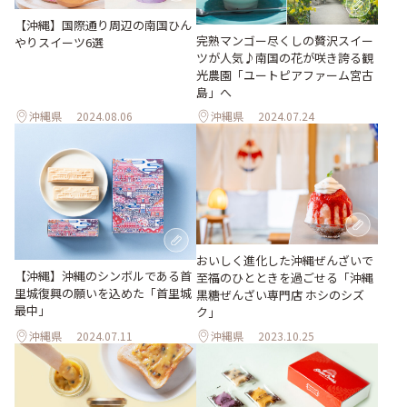
【沖縄】国際通り周辺の南国ひん
完熟マンゴー尽くしの贅沢スイー
やりスイーツ6選
ツが人気♪南国の花が咲き誇る観
光農園「ユートピアファーム宮古
島」へ
沖縄県
2024.08.06
沖縄県
2024.07.24
おいしく進化した沖縄ぜんざいで
【沖縄】沖縄のシンボルである首
至福のひとときを過ごせる「沖縄
里城復興の願いを込めた「首里城
黒糖ぜんざい専門店 ホシのシズ
最中」
ク」
沖縄県
2024.07.11
沖縄県
2023.10.25