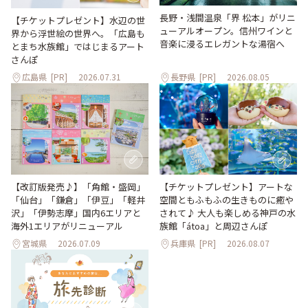
長野・浅間温泉「界 松本」がリニ
【チケットプレゼント】水辺の世
ューアルオープン。信州ワインと
界から浮世絵の世界へ。「広島も
音楽に浸るエレガントな湯宿へ
とまち水族館」ではじまるアート
さんぽ
広島県
[PR]
2026.07.31
長野県
[PR]
2026.08.05
【改訂版発売♪】「角館・盛岡」
【チケットプレゼント】アートな
「仙台」「鎌倉」「伊豆」「軽井
空間ともふもふの生きものに癒や
沢」「伊勢志摩」国内6エリアと
されて♪ 大人も楽しめる神戸の水
海外1エリアがリニューアル
族館「átoa」と周辺さんぽ
宮城県
2026.07.09
兵庫県
[PR]
2026.08.07