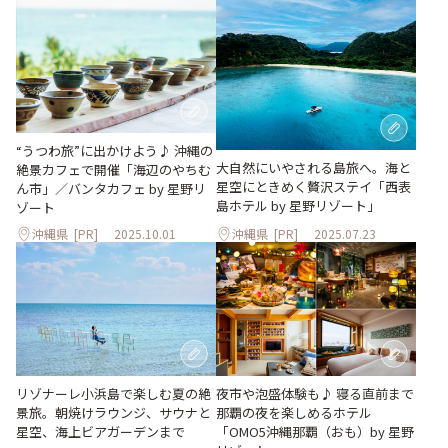
“うつわ旅”に出かけよう♪ 沖縄の
大自然にいやされる島旅へ。海と
絶景カフェで開催「海辺のやちむ
星空にときめく贅沢ステイ「西表
ん市」／バンタカフェ by 星野リ
島ホテル by 星野リゾート」
ゾート
沖縄県
[PR]
2025.10.01
沖縄県
[PR]
2025.07.23
リゾナーレ小浜島で楽しむ夏の絶
夜市や泡盛体験も♪ 寝る直前まで
景旅。朝焼けラウンジ、サウナと
那覇の夜を楽しめるホテル
星空、海上ビアガーデンまで
「OMO5沖縄那覇（おも）by 星野