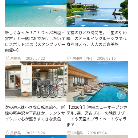
至福のひとり時間を。「星のや沖
新しくなった「ことりっぷ石垣・
縄」のオールインクルーシブで心
宮古」と一緒におでかけしたい注
身を調える、大人のご褒美旅
目スポット12選【スタンプラリー
開催中】
沖縄県
2026.07.22
沖縄県
[PR]
2026.07.15
次の週末は小さな自転車旅へ。新
【2026年】沖縄ニューオープンホ
緑の軽井沢や平泉ほか、レンタサ
テル5選。宮古ブルーの絶景リゾ
イクルで心が整うすてきな景色
ートや天空のプライベートヴィラ
まで
長野県
2026.05.26
沖縄県
2026.05.04