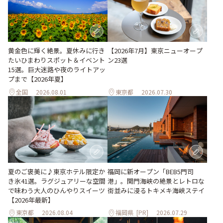
黄金色に輝く絶景。夏休みに行き
【2026年7月】東京ニューオープ
たいひまわりスポット＆イベント
ン23選
15選。巨大迷路や夜のライトアッ
プまで【2026年夏】
全国
2026.08.01
東京都
2026.07.30
夏のご褒美に♪東京ホテル限定か
福岡に新オープン「BEB5門司
き氷41選。ラグジュアリーな空間
港」。関門海峡の絶景とレトロな
で味わう大人のひんやりスイーツ
街並みに浸るトキメキ海峡ステイ
【2026年最新】
東京都
2026.08.04
福岡県
[PR]
2026.07.29