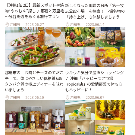
【沖縄1泊2日】最新スポットや焼
新しくなった那覇の台所「第一牧
物“やちむん”探し♪ 那覇と万座毛
志公設市場」を探索！ 市場名物の
～読谷周辺をめぐる旅行プラン
「持ち上げ」も体験しましょう
沖縄県
2023.06.27
沖縄県
2023.06.14
那覇市の「お肉とチーズのてだこ
ウキウキ気分で産直ショッピング
亭」で、体にやさしい低糖質&高
♪ 沖縄「ハッピーモア市場
タンパク質の極上ディナーを味わ
Tropical店」の愛情野菜で体も心
いましょう
もハッピーに！
沖縄県
2023.06.10
沖縄県
2023.06.07