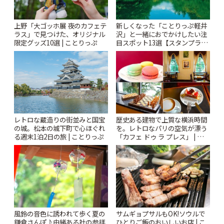
上野「大ゴッホ展 夜のカフェテ
新しくなった「ことりっぷ軽井
ラス」で見つけた、オリジナル
沢」と一緒におでかけしたい注
限定グッズ10選 | ことりっぷ
目スポット13選【スタンプラリ
ー開催中】 | ことりっぷ
レトロな蔵造りの街並みと国宝
歴史ある建物で上質な横浜時間
の城。松本の城下町で心ほぐれ
を。レトロなパリの空気が漂う
る週末1泊2日の旅 | ことりっぷ
「カフェ ドゥ ラ プレス」 | こと
りっぷ
風鈴の音色に誘われて歩く夏の
サムギョプサルもOK!ソウルで
鎌倉さんぽ♪由緒ある社の参拝
ひとりご飯のおいしいお店 | こ