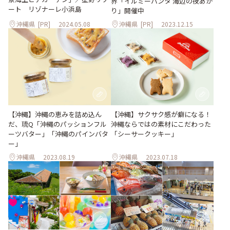
界「イルミーバンタ 海辺の夜あか
ート リゾナーレ⼩浜島
り」開催中
沖縄県
[PR]
2024.05.08
沖縄県
[PR]
2023.12.15
【沖縄】沖縄の恵みを詰め込ん
【沖縄】サクサク感が癖になる！
だ、琉Q「沖縄のパッションフル
沖縄ならではの素材にこだわった
ーツバター」「沖縄のパインバタ
「シーサークッキー」
ー」
沖縄県
2023.08.19
沖縄県
2023.07.18