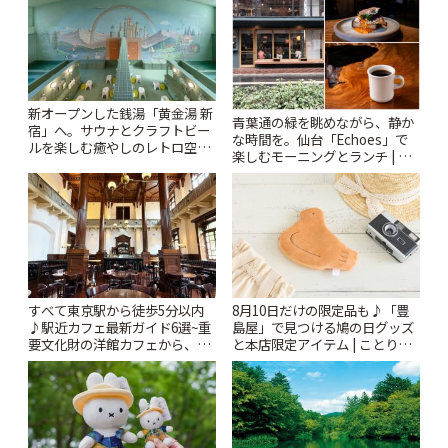
新オープンした銭湯「黄金湯 新
青葉通の緑を眺めながら、静か
宿」へ。サウナとクラフトビー
な時間を。仙台「Echoes」で
ルを楽しむ癒やしのレトロ空間
楽しむモーニングとランチ | こ
| ことりっぷ
とりっぷ
すべて東京駅から徒歩5分以内
8月10日だけの限定品も♪「豊
♪駅近カフェ最新ガイド6選~重
島屋」で見つける鳩の日グッズ
要文化財の洋館カフェから、改
と本店限定アイテム | ことりっ
札すぐのレトロ喫茶まで~ | こと
ぷ
りっぷ