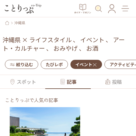
ガイド・マガジン
沖縄県
沖縄県
×
ライフスタイル
、
イベント
、
アー
ト・カルチャー
、
おみやげ
、
お酒
絞り込む
たびレポ
イベント
アクティビテ
スポット
記事
投稿
ことりっぷで人気の記事