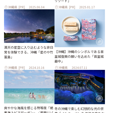
リゾート」
沖縄県
[PR]
2025.06.04
沖縄県
[PR]
2025.01.17
満天の星空に入り込むような非日
【沖縄】沖縄のシンボルである首
常を体験できる、沖縄「星のや竹
里城復興の願いを込めた「首里城
富島」
最中」
沖縄県
[PR]
2024.10.16
沖縄県
2024.07.11
爽やかな海⾵を感じる特等席「絶
冬の沖縄で楽しむ幻想的な光の世
景海上ビアガーデン」／星野リゾ