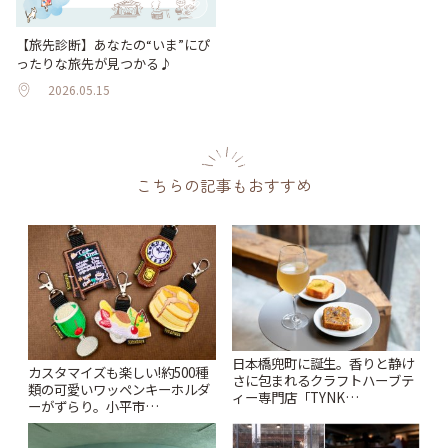
【旅先診断】あなたの“いま”にぴ
ったりな旅先が見つかる♪
2026.05.15
こちらの記事もおすすめ
日本橋兜町に誕生。香りと静け
カスタマイズも楽しい!約500種
さに包まれるクラフトハーブテ
類の可愛いワッペンキーホルダ
ィー専門店「TYNK
ーがずらり。小平市
Kabutocho」 | ことりっぷ
「Kimamaya T&K」 | ことりっ
ぷ