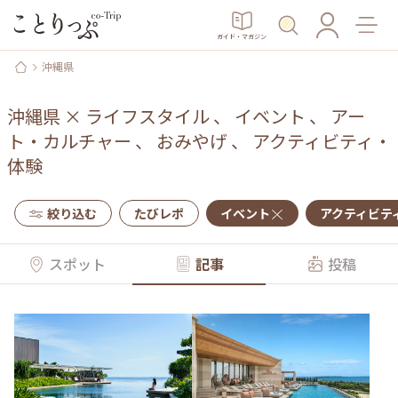
ガイド・マガジン
沖縄県
沖縄県
×
ライフスタイル
、
イベント
、
アー
ト・カルチャー
、
おみやげ
、
アクティビティ・
体験
絞り込む
たびレポ
イベント
アクティビテ
スポット
記事
投稿