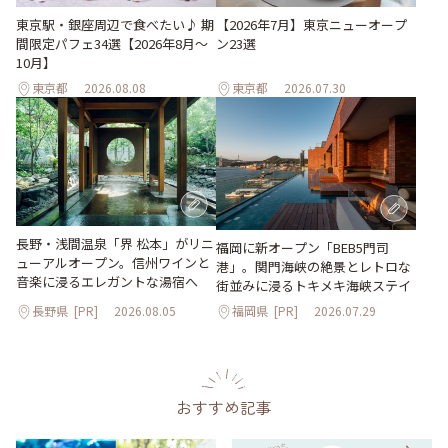
東京駅・銀座周辺で食べたい♪ 期
【2026年7月】東京ニューオープ
間限定パフェ34選【2026年8月～
ン23選
10月】
東京都
2026.08.08
東京都
2026.07.30
長野・浅間温泉「界 松本」がリニ
福岡に新オープン「BEB5門司
ューアルオープン。信州ワインと
港」。関門海峡の絶景とレトロな
音楽に浸るエレガントな湯宿へ
街並みに浸るトキメキ海峡ステイ
長野県
[PR]
2026.08.05
福岡県
[PR]
2026.07.29
おすすめ記事