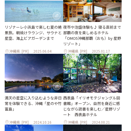
リゾナーレ小浜島で楽しむ夏の絶
夜市や泡盛体験も♪ 寝る直前まで
景旅。朝焼けラウンジ、サウナと
那覇の夜を楽しめるホテル
星空、海上ビアガーデンまで
「OMO5沖縄那覇（おも）by 星野
リゾート」
沖縄県
[PR]
2025.06.04
沖縄県
[PR]
2025.01.17
満天の星空に入り込むような非日
西表島「イリオモテジャングル図
常を体験できる、沖縄「星のや竹
書館」オープン、自然を身近に感
富島」
じながら読書を楽しむ／星野リゾ
ート 西表島ホテル
沖縄県
[PR]
2024.10.16
沖縄県
[PR]
2024.08.21