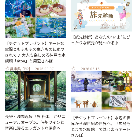
【旅先診断】あなたの“いま”にぴ
ったりな旅先が見つかる♪
【チケットプレゼント】アートな
空間ともふもふの生きものに癒や
されて♪ 大人も楽しめる神戸の水
族館「átoa」と周辺さんぽ
兵庫県
[PR]
2026.08.07
2026.05.15
長野・浅間温泉「界 松本」がリニ
【チケットプレゼント】水辺の世
ューアルオープン。信州ワインと
界から浮世絵の世界へ。「広島も
音楽に浸るエレガントな湯宿へ
とまち水族館」ではじまるアート
さんぽ