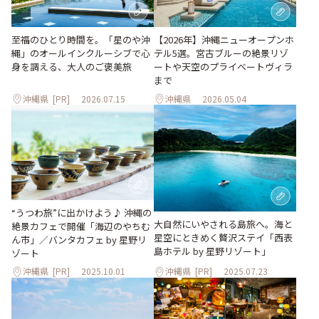
至福のひとり時間を。「星のや沖
【2026年】沖縄ニューオープンホ
縄」のオールインクルーシブで心
テル5選。宮古ブルーの絶景リゾ
身を調える、大人のご褒美旅
ートや天空のプライベートヴィラ
まで
沖縄県
[PR]
2026.07.15
沖縄県
2026.05.04
“うつわ旅”に出かけよう♪ 沖縄の
大自然にいやされる島旅へ。海と
絶景カフェで開催「海辺のやちむ
星空にときめく贅沢ステイ「西表
ん市」／バンタカフェ by 星野リ
島ホテル by 星野リゾート」
ゾート
沖縄県
[PR]
2025.10.01
沖縄県
[PR]
2025.07.23