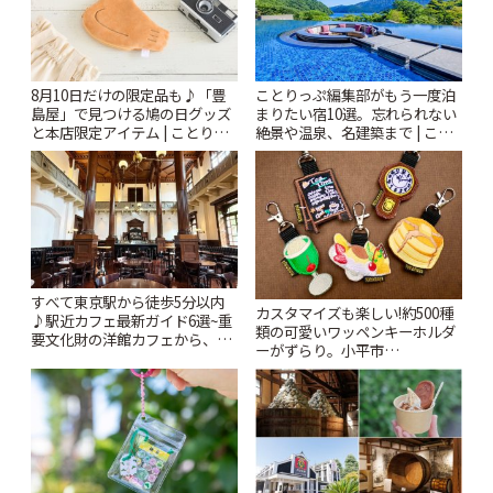
8月10日だけの限定品も♪「豊
ことりっぷ編集部がもう一度泊
島屋」で見つける鳩の日グッズ
まりたい宿10選。忘れられない
と本店限定アイテム | ことりっ
絶景や温泉、名建築まで | こと
ぷ
りっぷ
すべて東京駅から徒歩5分以内
カスタマイズも楽しい!約500種
♪駅近カフェ最新ガイド6選~重
類の可愛いワッペンキーホルダ
要文化財の洋館カフェから、改
ーがずらり。小平市
札すぐのレトロ喫茶まで~ | こと
「Kimamaya T&K」 | ことりっ
りっぷ
ぷ