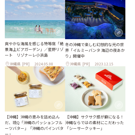
爽やかな海⾵を感じる特等席「絶
冬の沖縄で楽しむ幻想的な光の世
景海上ビアガーデン」／星野リゾ
界「イルミーバンタ 海辺の夜あか
ート リゾナーレ⼩浜島
り」開催中
沖縄県
[PR]
2024.05.08
沖縄県
[PR]
2023.12.15
【沖縄】沖縄の恵みを詰め込ん
【沖縄】サクサク感が癖になる！
だ、琉Q「沖縄のパッションフル
沖縄ならではの素材にこだわった
ーツバター」「沖縄のパインバタ
「シーサークッキー」
ー」