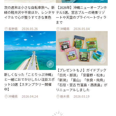
次の週末は小さな自転車旅へ。新
【2026年】沖縄ニューオープンホ
緑の軽井沢や平泉ほか、レンタサ
テル5選。宮古ブルーの絶景リゾ
イクルで心が整うすてきな景色
ートや天空のプライベートヴィラ
まで
長野県
2026.05.26
沖縄県
2026.05.04
【プレゼントも♪】ガイドブック
新しくなった「ことりっぷ沖縄」
「日光・那須」「安曇野・松本」
と一緒におでかけしたい注目スポ
「新潟」「富山」「奈良・飛鳥」
ット10選【スタンプラリー開催
「石垣・宮古 竹富島・西表島」が
中】
リニューアルしました
沖縄県
2026.04.24
栃木県
2026.03.19