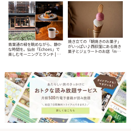
りっぷ
焼き立ての「朝焼きのお菓子」
青葉通の緑を眺めながら、静か
がいっぱい♪西荻窪にある焼き
な時間を。仙台「Echoes」で
菓子とジェラートのお店「mUni
楽しむモーニングとランチ | こ
(ムニ)」 | ことりっぷ
とりっぷ