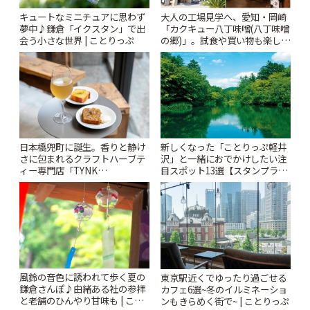
キュートなミニチュアに思わず
大人の工場見学へ、愛知・岡崎
夢中♪鎌倉「イクスタン」で出
「カクキュー八丁味噌(八丁味噌
会う小さな世界 | ことりっぷ
の郷)」。試食や買い物も楽しみ
♪ | ことりっぷ
日本橋兜町に誕生。香りと静け
新しくなった「ことりっぷ軽井
さに包まれるクラフトハーブテ
沢」と一緒におでかけしたい注
ィー専門店「TYNK
目スポット13選【スタンプラリ
Kabutocho」 | ことりっぷ
ー開催中】 | ことりっぷ
風鈴の音色に誘われて歩く夏の
東京駅近くでゆったり過ごせる
鎌倉さんぽ♪由緒ある社の参拝
カフェ6選~冬のイルミネーショ
と老舗のひんやり甘味も | こと
ンもきらめく街で~ | ことりっぷ