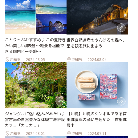
ことりっぷおすすめ♪ この夏行き
世界自然遺産のやんばるの森へ、
たい美しい海5選 〜絶景を堪能で
星を観る旅に出よう
きる国内ビーチ旅～
沖縄県
2024.08.05
沖縄県
2024.08.04
ジャングルに迷い込んだみたい♪
【沖縄】沖縄のシンボルである首
宮古島の自然豊かな体験工房併設
里城復興の願いを込めた「首里城
カフェ「カラカラ」
最中」
沖縄県
2024.08.01
沖縄県
2024.07.11