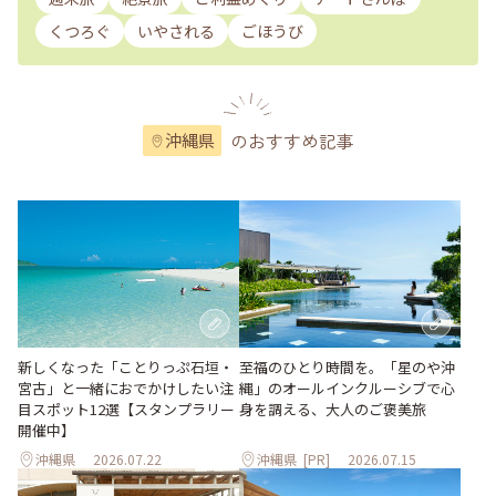
くつろぐ
いやされる
ごほうび
のおすすめ記事
沖縄県
至福のひとり時間を。「星のや沖
新しくなった「ことりっぷ石垣・
縄」のオールインクルーシブで心
宮古」と一緒におでかけしたい注
身を調える、大人のご褒美旅
目スポット12選【スタンプラリー
開催中】
沖縄県
2026.07.22
沖縄県
[PR]
2026.07.15