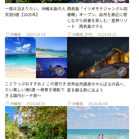
一度は泊まりたい、沖縄本島の人
西表島「イリオモテジャングル図
気宿9選【2025年】
書館」オープン、自然を身近に感
じながら読書を楽しむ／星野リゾ
ート 西表島ホテル
沖縄県
2025.10.19
沖縄県
[PR]
2024.08.21
ことりっぷおすすめ♪ この夏行き
世界自然遺産のやんばるの森へ、
たい美しい海5選 〜絶景を堪能で
星を観る旅に出よう
きる国内ビーチ旅～
沖縄県
2024.08.05
沖縄県
2024.08.04