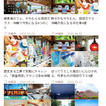
絶景海カフェ、やちむん＆琉球ガ
鮮やかなやちむん、琉球ガラス…
ラス…沖縄で今気になる6つのこ
沖縄の気になる手仕事4選
と
沖縄県
2021.07.24
沖縄県
2021.06.30
歴史ある工房で気軽にチャレン
ぽってりとした風合いに心ひかれ
ジ。｢首里琉染｣でサンゴ染め体験
る、作家ものの琉球ガラス4選
沖縄県
2021.05.19
沖縄県
2021.05.13