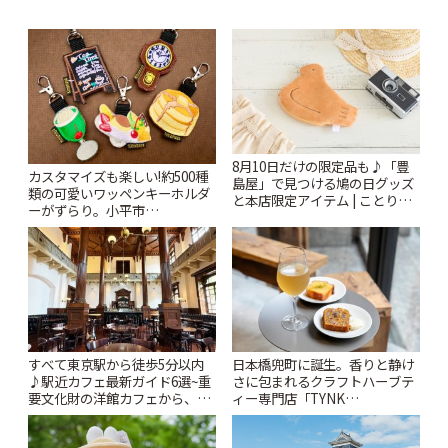
8月10日だけの限定品も♪「豊
カスタマイズも楽しい!約500種
島屋」で見つける鳩の日グッズ
類の可愛いワッペンキーホルダ
と本店限定アイテム | ことりっ
ーがずらり。小平市
ぷ
「Kimamaya T&K」 | ことりっ
ぷ
すべて東京駅から徒歩5分以内
日本橋兜町に誕生。香りと静け
♪駅近カフェ最新ガイド6選~重
さに包まれるクラフトハーブテ
要文化財の洋館カフェから、改
ィー専門店「TYNK
札すぐのレトロ喫茶まで~ | こと
Kabutocho」 | ことりっぷ
りっぷ