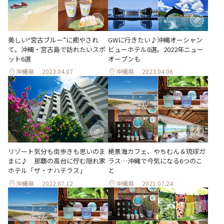
美しい“宮古ブルー”に癒やされ
GWに行きたい♪沖縄オーシャン
て。沖縄・宮古島で訪れたいスポ
ビューホテル8選。2022年ニュー
ット6選
オープンも
沖縄県
2023.04.07
沖縄県
2023.04.06
絶景海カフェ、やちむん＆琉球ガ
リゾート気分も街歩きも思いのま
ラス…沖縄で今気になる6つのこ
まに♪ 那覇の高台に佇む隠れ家
と
ホテル「ザ・ナハテラス」
沖縄県
2022.07.12
沖縄県
2021.07.24