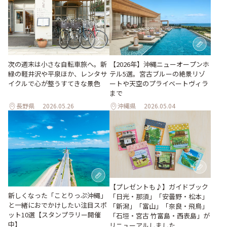
次の週末は小さな自転車旅へ。新
【2026年】沖縄ニューオープンホ
緑の軽井沢や平泉ほか、レンタサ
テル5選。宮古ブルーの絶景リゾ
イクルで心が整うすてきな景色
ートや天空のプライベートヴィラ
まで
長野県
2026.05.26
沖縄県
2026.05.04
【プレゼントも♪】ガイドブック
新しくなった「ことりっぷ沖縄」
「日光・那須」「安曇野・松本」
と一緒におでかけしたい注目スポ
「新潟」「富山」「奈良・飛鳥」
ット10選【スタンプラリー開催
「石垣・宮古 竹富島・西表島」が
中】
リニューアルしました