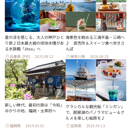
夏の涼を感じる、大人の神戸ひと
海景色を眺める三浦半島・三崎へ
り旅♪日本最大級の球体水槽があ
♪ 直売所＆スイーツ食べ歩きさ
る水族館「átoa」へ
んぽ
兵庫県
[PR]
2025.08.12
神奈川県
2026.06.25
新しい時代、最初の旅は「令和」
クラシカルな観光船「ミシガン」
ゆかりの地、福岡・太宰府へ
で、琵琶湖のパノラマビュー＆グ
ルメを楽しむ船旅を♪
福岡県
2019.05.01
滋賀県
2025.05.13