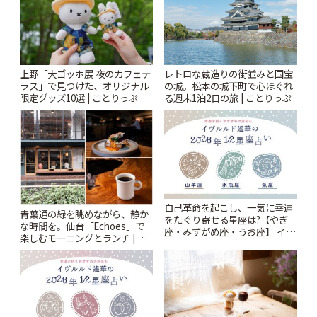
上野「大ゴッホ展 夜のカフェテ
レトロな蔵造りの街並みと国宝
ラス」で見つけた、オリジナル
の城。松本の城下町で心ほぐれ
限定グッズ10選 | ことりっぷ
る週末1泊2日の旅 | ことりっぷ
自己革命を起こし、一気に幸運
青葉通の緑を眺めながら、静か
をたぐり寄せる星座は?【やぎ
な時間を。仙台「Echoes」で
座・みずがめ座・うお座】 イヴ
楽しむモーニングとランチ | こ
ルルド遙華2026年 夏の運勢
とりっぷ
~Summer~ | ことりっぷ