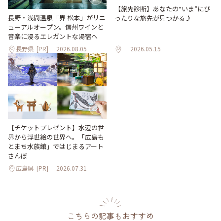
【旅先診断】あなたの“いま”にぴ
長野・浅間温泉「界 松本」がリニ
ったりな旅先が見つかる♪
ューアルオープン。信州ワインと
音楽に浸るエレガントな湯宿へ
長野県
[PR]
2026.08.05
2026.05.15
【チケットプレゼント】水辺の世
界から浮世絵の世界へ。「広島も
とまち水族館」ではじまるアート
さんぽ
広島県
[PR]
2026.07.31
こちらの記事もおすすめ