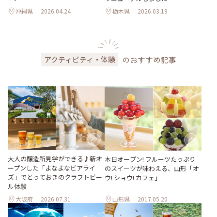
沖縄県
2026.04.24
栃木県
2026.03.19
のおすすめ記事
アクティビティ・体験
大人の醸造所見学ができる♪新オ
本日オープン! フルーツたっぷり
ープンした「よなよなビアライ
のスイーツが味わえる、山形「オ
ズ」でとっておきのクラフトビー
ウ! ショウ! カフェ」
ル体験
大阪府
2026.07.31
山形県
2017.05.20