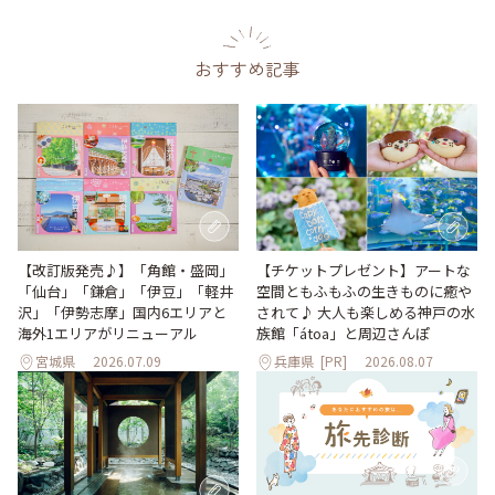
おすすめ記事
【改訂版発売♪】「角館・盛岡」
【チケットプレゼント】アートな
「仙台」「鎌倉」「伊豆」「軽井
空間ともふもふの生きものに癒や
沢」「伊勢志摩」国内6エリアと
されて♪ 大人も楽しめる神戸の水
海外1エリアがリニューアル
族館「átoa」と周辺さんぽ
宮城県
2026.07.09
兵庫県
[PR]
2026.08.07