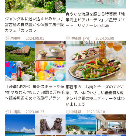
爽やかな海⾵を感じる特等席「絶
ジャングルに迷い込んだみたい♪
景海上ビアガーデン」／星野リゾ
宮古島の自然豊かな体験工房併設
ート リゾナーレ⼩浜島
カフェ「カラカラ」
沖縄県
2024.08.01
沖縄県
[PR]
2024.05.08
【沖縄1泊2日】最新スポットや焼
那覇市の「お肉とチーズのてだこ
物“やちむん”探し♪ 那覇と万座毛
亭」で、体にやさしい低糖質&高
～読谷周辺をめぐる旅行プラン
タンパク質の極上ディナーを味わ
いましょう
沖縄県
2023.06.27
沖縄県
2023.06.10