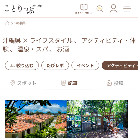
ガイド・マガジン
沖縄県
沖縄県
×
ライフスタイル
、
アクティビティ・体
験
、
温泉・スパ
、
お酒
絞り込む
たびレポ
イベント
アクティビティ
スポット
記事
投稿