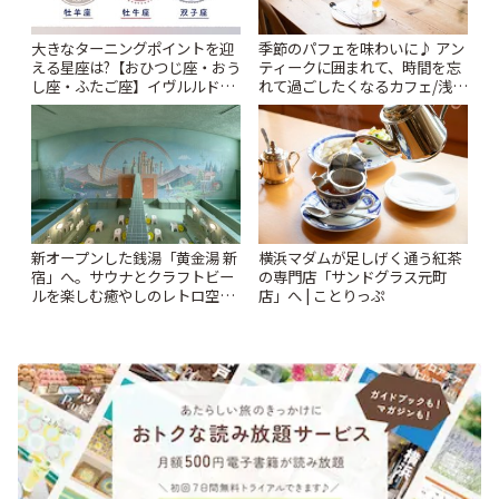
大きなターニングポイントを迎
季節のパフェを味わいに♪ アン
える星座は?【おひつじ座・おう
ティークに囲まれて、時間を忘
し座・ふたご座】イヴルルド遙
れて過ごしたくなるカフェ/浅草
華2026年 夏の運勢~Summer~ |
「annorum cafe」 | ことりっぷ
ことりっぷ
新オープンした銭湯「黄金湯 新
横浜マダムが足しげく通う紅茶
宿」へ。サウナとクラフトビー
の専門店「サンドグラス元町
ルを楽しむ癒やしのレトロ空間
店」へ | ことりっぷ
| ことりっぷ