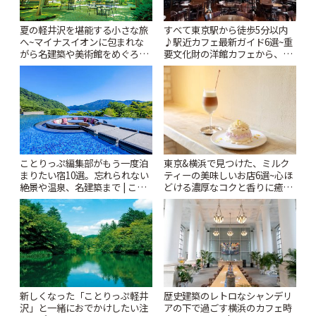
夏の軽井沢を堪能する小さな旅
すべて東京駅から徒歩5分以内
へ~マイナスイオンに包まれな
♪駅近カフェ最新ガイド6選~重
がら名建築や美術館をめぐろう
要文化財の洋館カフェから、改
~ | ことりっぷ
札すぐのレトロ喫茶まで~ | こと
りっぷ
ことりっぷ編集部がもう一度泊
東京&横浜で見つけた、ミルク
まりたい宿10選。忘れられない
ティーの美味しいお店6選~心ほ
絶景や温泉、名建築まで | こと
どける濃厚なコクと香りに癒や
りっぷ
されるティータイム~ | ことりっ
ぷ
新しくなった「ことりっぷ軽井
歴史建築のレトロなシャンデリ
沢」と一緒におでかけしたい注
アの下で過ごす横浜のカフェ時