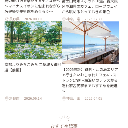
夏の軽井沢を堪能する小さな旅へ
富士山絶景スポット10選。露天風
～マイナスイオンに包まれながら
呂や湖畔のカフェ、ロープウェイ
名建築や美術館をめぐろう～
から眺めるとっておきの景色
長野県
2026.08.10
神奈川県
2026.02.23
京都よりみちこみち 二条城＆御池
【2026最新】鎌倉・江の島エリア
通【前編】
で行きたいおしゃれカフェ&レス
トラン17選～海沿いのテラスから
隠れ家古民家までおすすめを厳選
～
京都府
2026.06.14
神奈川県
2026.04.05
おすすめ記事