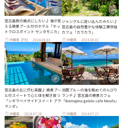
宮古島旅の拠点にしたい♪ 海が見
ジャングルに迷い込んだみたい♪
える絶景プール付のホテル「ホッ
宮古島の自然豊かな体験工房併設
トクロスポイント サンタモニカ」
カフェ「カラカラ」
沖縄県
[PR]
2024.08.03
沖縄県
2024.08.01
宮古島の丘に佇む楽園♪ 絶景プー
池間ブルーの海を眺めてのんびり
ル付スイートで心と体を解き放つ
ランチ♪ 宮古島の絶景カフェ
「シギラベイサイドスイート アラ
「Ikemajima gelato cafe Ninufa」
マンダ」
沖縄県
2024.07.28
沖縄県
2024.07.27