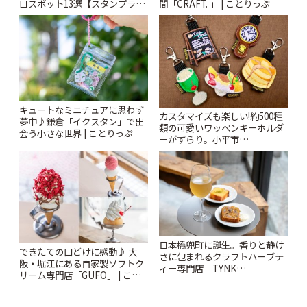
目スポット13選【スタンプラリ
間「CRAFT. 」 | ことりっぷ
ー開催中】 | ことりっぷ
キュートなミニチュアに思わず
カスタマイズも楽しい!約500種
夢中♪鎌倉「イクスタン」で出
類の可愛いワッペンキーホルダ
会う小さな世界 | ことりっぷ
ーがずらり。小平市
「Kimamaya T&K」 | ことりっ
ぷ
日本橋兜町に誕生。香りと静け
できたての口どけに感動♪ 大
さに包まれるクラフトハーブテ
阪・堀江にある自家製ソフトク
ィー専門店「TYNK
リーム専門店「GUFO」 | こと
Kabutocho」 | ことりっぷ
りっぷ