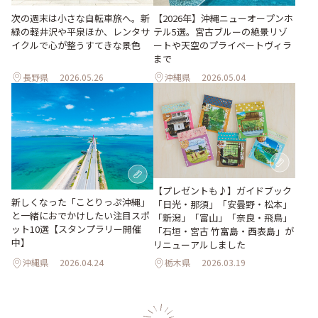
次の週末は小さな自転車旅へ。新
【2026年】沖縄ニューオープンホ
緑の軽井沢や平泉ほか、レンタサ
テル5選。宮古ブルーの絶景リゾ
イクルで心が整うすてきな景色
ートや天空のプライベートヴィラ
まで
長野県
2026.05.26
沖縄県
2026.05.04
【プレゼントも♪】ガイドブック
新しくなった「ことりっぷ沖縄」
「日光・那須」「安曇野・松本」
と一緒におでかけしたい注目スポ
「新潟」「富山」「奈良・飛鳥」
ット10選【スタンプラリー開催
「石垣・宮古 竹富島・西表島」が
中】
リニューアルしました
沖縄県
2026.04.24
栃木県
2026.03.19