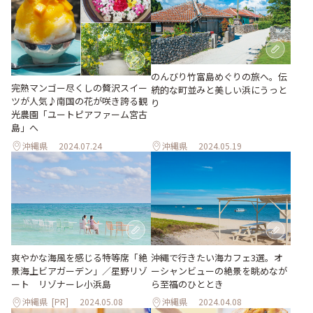
のんびり竹富島めぐりの旅へ。伝
完熟マンゴー尽くしの贅沢スイー
統的な町並みと美しい浜にうっと
ツが人気♪南国の花が咲き誇る観
り
光農園「ユートピアファーム宮古
島」へ
沖縄県
2024.07.24
沖縄県
2024.05.19
爽やかな海⾵を感じる特等席「絶
沖縄で行きたい海カフェ3選。オ
景海上ビアガーデン」／星野リゾ
ーシャンビューの絶景を眺めなが
ート リゾナーレ⼩浜島
ら至福のひととき
沖縄県
[PR]
2024.05.08
沖縄県
2024.04.08