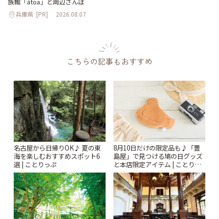
族館「átoa」と周辺さんぽ
兵庫県
[PR]
2026.08.07
こちらの記事もおすすめ
名古屋から日帰りOK♪ 夏の東
8月10日だけの限定品も♪「豊
海を楽しむおすすめスポット6
島屋」で見つける鳩の日グッズ
選 | ことりっぷ
と本店限定アイテム | ことりっ
ぷ