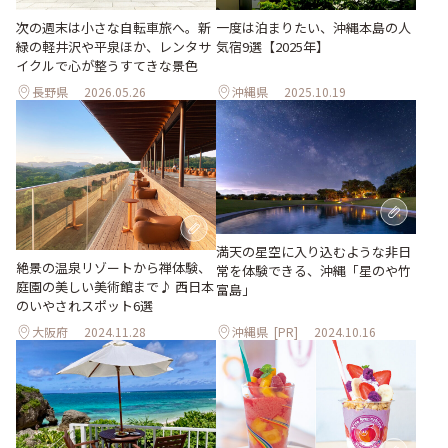
次の週末は小さな自転車旅へ。新
一度は泊まりたい、沖縄本島の人
緑の軽井沢や平泉ほか、レンタサ
気宿9選【2025年】
イクルで心が整うすてきな景色
長野県
2026.05.26
沖縄県
2025.10.19
満天の星空に入り込むような非日
絶景の温泉リゾートから禅体験、
常を体験できる、沖縄「星のや竹
庭園の美しい美術館まで♪ 西日本
富島」
のいやされスポット6選
大阪府
2024.11.28
沖縄県
[PR]
2024.10.16