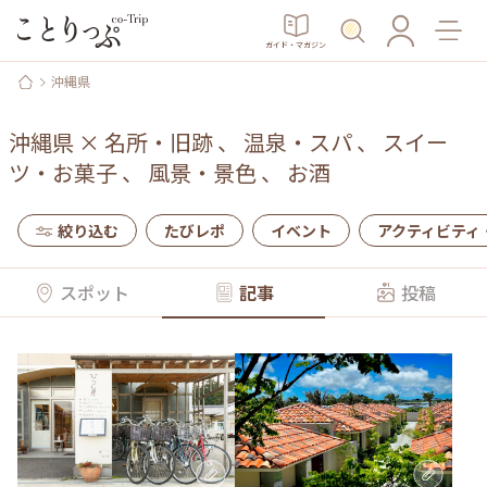
ガイド・マガジン
沖縄県
沖縄県
×
名所・旧跡
、
温泉・スパ
、
スイー
ツ・お菓子
、
風景・景色
、
お酒
絞り込む
たびレポ
イベント
アクティビティ
スポット
記事
投稿