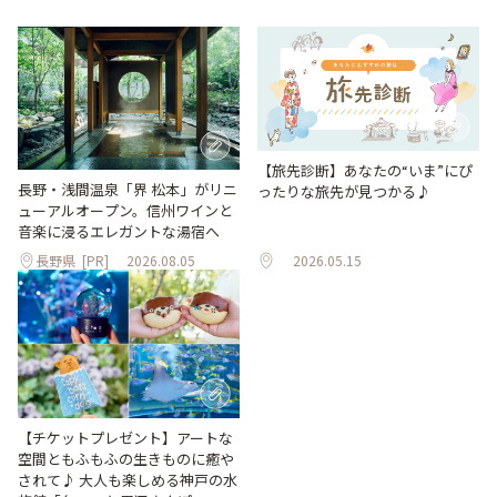
【旅先診断】あなたの“いま”にぴ
長野・浅間温泉「界 松本」がリニ
ったりな旅先が見つかる♪
ューアルオープン。信州ワインと
音楽に浸るエレガントな湯宿へ
長野県
[PR]
2026.08.05
2026.05.15
【チケットプレゼント】アートな
空間ともふもふの生きものに癒や
されて♪ 大人も楽しめる神戸の水