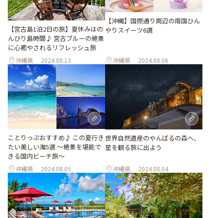
【沖縄】国際通り周辺の南国ひん
【宮古島1泊2日の旅】夏休みはの
やりスイーツ6選
んびり島時間♪ 宮古ブルーの絶景
に心癒やされるリフレッシュ旅
沖縄県
2024.08.13
沖縄県
2024.08.06
ことりっぷおすすめ♪ この夏行き
世界自然遺産のやんばるの森へ、
たい美しい海5選 〜絶景を堪能で
星を観る旅に出よう
きる国内ビーチ旅～
沖縄県
2024.08.05
沖縄県
2024.08.04