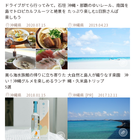
ドライブがてら行ってみて。石垣
沖縄・那覇のゆいレール、南国を
島でトロピカルフルーツと絶景を
たっぷり楽しむ1日旅さんぽ
楽しもう
沖縄県
2020.07.15
沖縄県
2019.04.23
美ら海水族館の帰りに立ち寄りた
大自然と島人が織りなす楽園 沖
い！沖縄グルメを楽しめるランチ
縄・久米島トリップ
5選
沖縄県
2018.01.15
沖縄県
[PR]
2017.12.11