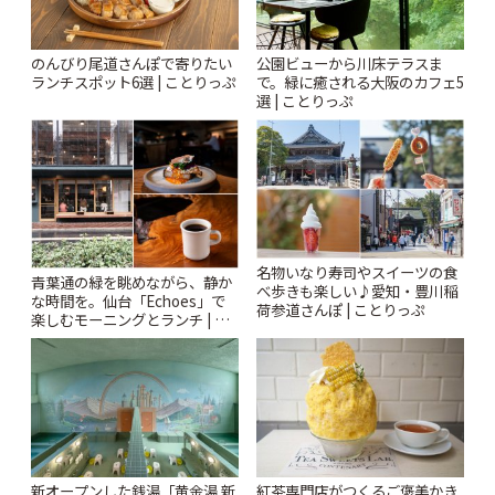
のんびり尾道さんぽで寄りたい
公園ビューから川床テラスま
ランチスポット6選 | ことりっぷ
で。緑に癒される大阪のカフェ5
選 | ことりっぷ
名物いなり寿司やスイーツの食
青葉通の緑を眺めながら、静か
べ歩きも楽しい♪愛知・豊川稲
な時間を。仙台「Echoes」で
荷参道さんぽ | ことりっぷ
楽しむモーニングとランチ | こ
とりっぷ
新オープンした銭湯「黄金湯 新
紅茶専門店がつくるご褒美かき