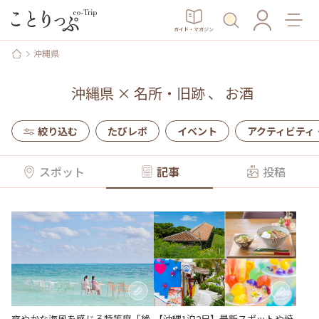
ガイド・マガジン
沖縄県
沖縄県
×
名所・旧跡
、
お酒
絞り込む
たびレポ
イベント
アクティビティ
スポット
記事
投稿
【沖縄1泊2日】最新スポットや焼
爽やかな海⾵を感じる特等席「絶