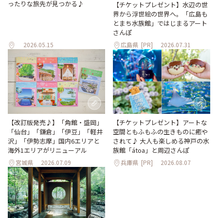
ったりな旅先が見つかる♪
【チケットプレゼント】水辺の世
界から浮世絵の世界へ。「広島も
とまち水族館」ではじまるアート
さんぽ
2026.05.15
広島県
[PR]
2026.07.31
【改訂版発売♪】「角館・盛岡」
【チケットプレゼント】アートな
「仙台」「鎌倉」「伊豆」「軽井
空間ともふもふの生きものに癒や
沢」「伊勢志摩」国内6エリアと
されて♪ 大人も楽しめる神戸の水
海外1エリアがリニューアル
族館「átoa」と周辺さんぽ
宮城県
2026.07.09
兵庫県
[PR]
2026.08.07