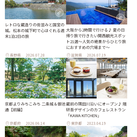
レトロな蔵造りの街並みと国宝の
大阪から2時間で行ける♪ 夏の日
城。松本の城下町で心ほぐれる週
帰り旅で行きたい関西観光スポッ
末1泊2日の旅
ト21選～人気の絶景からひとり旅
におすすめの穴場まで～
長野県
2026.07.28
滋賀県
2026.07.19
京都よりみちこみち 二条城＆御池
蔵前の隅田川沿いにオープン♪ 隈
通【前編】
研吾デザインのカフェレストラン
「KAWA KITCHEN」
京都府
2026.06.14
東京都
2023.04.19