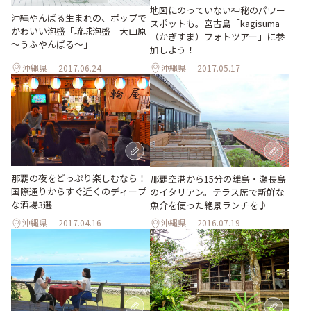
地図にのっていない神秘のパワー
沖縄やんばる生まれの、ポップで
スポットも。宮古島「kagisuma
かわいい泡盛「琉球泡盛 大山原
（かぎすま）フォトツアー」に参
～うふやんばる～」
加しよう！
沖縄県
2017.06.24
沖縄県
2017.05.17
那覇の夜をどっぷり楽しむなら！
那覇空港から15分の離島・瀬長島
国際通りからすぐ近くのディープ
のイタリアン。テラス席で新鮮な
な酒場3選
魚介を使った絶景ランチを♪
沖縄県
2017.04.16
沖縄県
2016.07.19