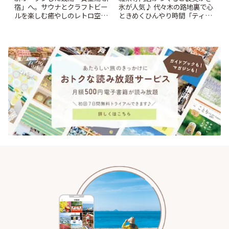
宿」へ。サウナとクラフトビー
氷が人気♪ 代々木の路地裏で心
ルを楽しむ癒やしのレトロ空間
ときめくひんやり時間「ティー
| ことりっぷ
スイーツ ラボ コンテナート」 |
ことりっぷ