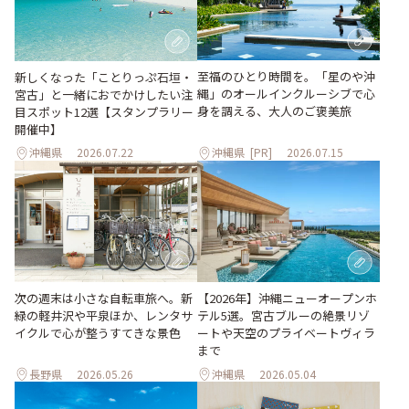
至福のひとり時間を。「星のや沖
新しくなった「ことりっぷ石垣・
縄」のオールインクルーシブで心
宮古」と一緒におでかけしたい注
身を調える、大人のご褒美旅
目スポット12選【スタンプラリー
開催中】
沖縄県
2026.07.22
沖縄県
[PR]
2026.07.15
次の週末は小さな自転車旅へ。新
【2026年】沖縄ニューオープンホ
緑の軽井沢や平泉ほか、レンタサ
テル5選。宮古ブルーの絶景リゾ
イクルで心が整うすてきな景色
ートや天空のプライベートヴィラ
まで
長野県
2026.05.26
沖縄県
2026.05.04