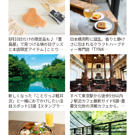
ぷ
8月10日だけの限定品も♪「豊
日本橋兜町に誕生。香りと静け
島屋」で見つける鳩の日グッズ
さに包まれるクラフトハーブテ
と本店限定アイテム | ことりっ
ィー専門店「TYNK
ぷ
Kabutocho」 | ことりっぷ
新しくなった「ことりっぷ軽井
すべて東京駅から徒歩5分以内
沢」と一緒におでかけしたい注
♪駅近カフェ最新ガイド6選~重
目スポット13選【スタンプラリ
要文化財の洋館カフェから、改
ー開催中】 | ことりっぷ
札すぐのレトロ喫茶まで~ | こと
りっぷ