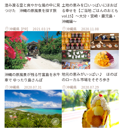
澄み渡る空と爽やかな風の中に見
土地の恵みを口いっぱいにほおば
つけた 沖縄の原風景を探す旅
る幸せを【ご当地 ごはんのおとも
vol.15】〜大分・宮崎・鹿児島・
沖縄編〜
沖縄県
[PR]
2021.03.19
沖縄県
2020.11.08
地元の恵みがいっぱい♪ ほのぼ
沖縄の原風景が残る竹富島を水牛
のローカル市場をそぞろ歩き
車で ゆったり島さんぽ
沖縄県
2020.07.31
沖縄県
2020.07.29