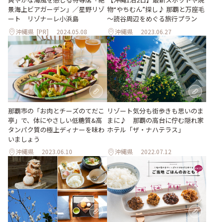
物“やちむん”探し♪ 那覇と万座毛
景海上ビアガーデン」／星野リゾ
～読谷周辺をめぐる旅行プラン
ート リゾナーレ⼩浜島
沖縄県
[PR]
2024.05.08
沖縄県
2023.06.27
那覇市の「お肉とチーズのてだこ
リゾート気分も街歩きも思いのま
亭」で、体にやさしい低糖質&高
まに♪ 那覇の高台に佇む隠れ家
タンパク質の極上ディナーを味わ
ホテル「ザ・ナハテラス」
いましょう
沖縄県
2023.06.10
沖縄県
2022.07.12