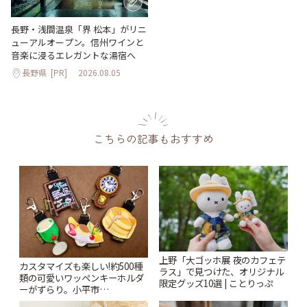
長野・浅間温泉「界 松本」がリニ
ューアルオープン。信州ワインと
音楽に浸るエレガントな湯宿へ
長野県
[PR]
2026.08.05
こちらの記事もおすすめ
上野「大ゴッホ展 夜のカフェテ
カスタマイズも楽しい!約500種
ラス」で見つけた、オリジナル
類の可愛いワッペンキーホルダ
限定グッズ10選 | ことりっぷ
ーがずらり。小平市
「Kimamaya T&K」 | ことりっ