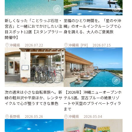
至福のひとり時間を。「星のや沖
新しくなった「ことりっぷ石垣・
縄」のオールインクルーシブで心
宮古」と一緒におでかけしたい注
身を調える、大人のご褒美旅
目スポット12選【スタンプラリー
開催中】
沖縄県
2026.07.22
沖縄県
[PR]
2026.07.15
次の週末は小さな自転車旅へ。新
【2026年】沖縄ニューオープンホ
緑の軽井沢や平泉ほか、レンタサ
テル5選。宮古ブルーの絶景リゾ
イクルで心が整うすてきな景色
ートや天空のプライベートヴィラ
まで
長野県
2026.05.26
沖縄県
2026.05.04