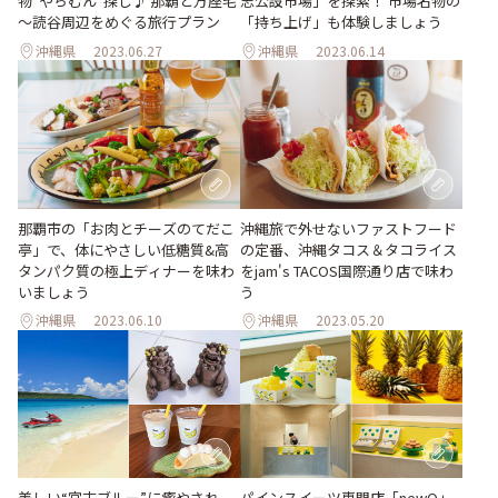
物“やちむん”探し♪ 那覇と万座毛
志公設市場」を探索！ 市場名物の
～読谷周辺をめぐる旅行プラン
「持ち上げ」も体験しましょう
沖縄県
2023.06.27
沖縄県
2023.06.14
那覇市の「お肉とチーズのてだこ
沖縄旅で外せないファストフード
亭」で、体にやさしい低糖質&高
の定番、沖縄タコス＆タコライス
タンパク質の極上ディナーを味わ
をjam's TACOS国際通り店で味わ
いましょう
う
沖縄県
2023.06.10
沖縄県
2023.05.20
美しい“宮古ブルー”に癒やされ
パインスイーツ専門店「newQ」