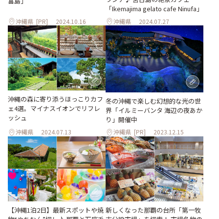
富島」
「Ikemajima gelato cafe Ninufa」
沖縄県
[PR]
2024.10.16
沖縄県
2024.07.27
沖縄の森に寄り添うほっこりカフ
冬の沖縄で楽しむ幻想的な光の世
ェ4選。マイナスイオンでリフレ
界「イルミーバンタ 海辺の夜あか
ッシュ
り」開催中
沖縄県
2024.07.13
沖縄県
[PR]
2023.12.15
【沖縄1泊2日】最新スポットや焼
新しくなった那覇の台所「第一牧