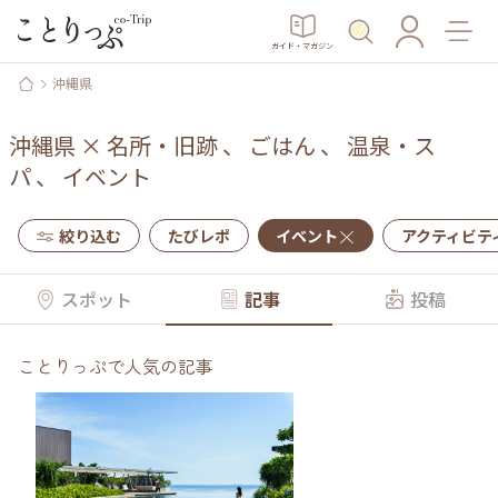
ガイド・マガジン
沖縄県
沖縄県
×
名所・旧跡
、
ごはん
、
温泉・ス
パ
、
イベント
絞り込む
たびレポ
イベント
アクティビテ
スポット
記事
投稿
ことりっぷで人気の記事