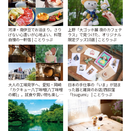
河津・南伊豆でお泊まり。さり
上野「大ゴッホ展 夜のカフェテ
げない心遣いが心地よい、料理
ラス」で見つけた、オリジナル
自慢の一軒宿 | ことりっぷ
限定グッズ10選 | ことりっぷ
大人の工場見学へ、愛知・岡崎
日本の手仕事の「いま」が詰ま
「カクキュー八丁味噌(八丁味噌
った器と雑貨のお店/西荻窪
の郷)」。試食や買い物も楽しみ
「tsugumi」 | ことりっぷ
♪ | ことりっぷ