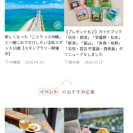
【プレゼントも♪】ガイドブック
新しくなった「ことりっぷ沖縄」
「日光・那須」「安曇野・松本」
と一緒におでかけしたい注目スポ
「新潟」「富山」「奈良・飛鳥」
ット10選【スタンプラリー開催
「石垣・宮古 竹富島・西表島」が
中】
リニューアルしました
沖縄県
2026.04.24
栃木県
2026.03.19
のおすすめ記事
イベント