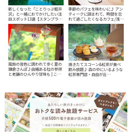
新しくなった「ことりっぷ軽井
季節のパフェを味わいに♪ アン
沢」と一緒におでかけしたい注
ティークに囲まれて、時間を忘
目スポット13選【スタンプラリ
れて過ごしたくなるカフェ/浅草
ー開催中】 | ことりっぷ
「annorum cafe」 | ことりっぷ
風鈴の音色に誘われて歩く夏の
焼きたてスコーン&紅茶が食べ
鎌倉さんぽ♪由緒ある社の参拝
飲み放題♪ 森の中にいるような
と老舗のひんやり甘味も | こと
紅茶専門店・自由が丘
りっぷ
「YOTSUBA TEA」でのんびり
時間 | ことりっぷ