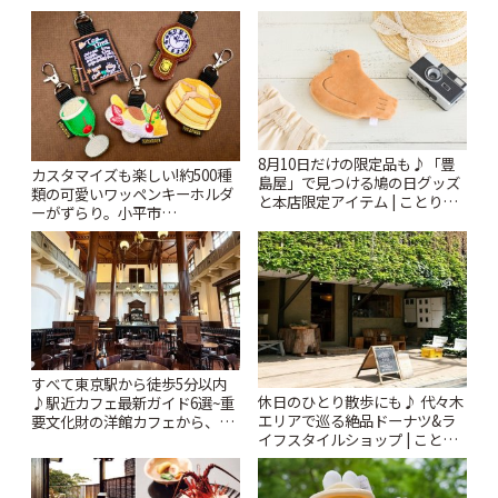
8月10日だけの限定品も♪「豊
カスタマイズも楽しい!約500種
島屋」で見つける鳩の日グッズ
類の可愛いワッペンキーホルダ
と本店限定アイテム | ことりっ
ーがずらり。小平市
ぷ
「Kimamaya T&K」 | ことりっ
ぷ
すべて東京駅から徒歩5分以内
休日のひとり散歩にも♪ 代々木
♪駅近カフェ最新ガイド6選~重
エリアで巡る絶品ドーナツ&ラ
要文化財の洋館カフェから、改
イフスタイルショップ | ことり
札すぐのレトロ喫茶まで~ | こと
っぷ
りっぷ