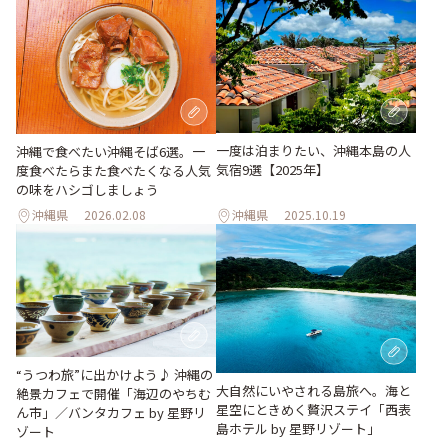
一度は泊まりたい、沖縄本島の人
沖縄で食べたい沖縄そば6選。一
気宿9選【2025年】
度食べたらまた食べたくなる人気
の味をハシゴしましょう
沖縄県
2026.02.08
沖縄県
2025.10.19
“うつわ旅”に出かけよう♪ 沖縄の
大自然にいやされる島旅へ。海と
絶景カフェで開催「海辺のやちむ
星空にときめく贅沢ステイ「西表
ん市」／バンタカフェ by 星野リ
島ホテル by 星野リゾート」
ゾート