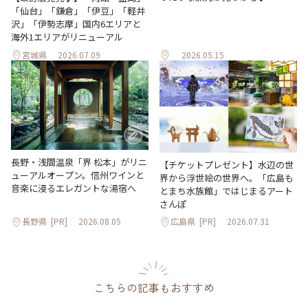
「仙台」「鎌倉」「伊豆」「軽井
沢」「伊勢志摩」国内6エリアと
海外1エリアがリニューアル
宮城県
2026.07.09
2026.05.15
長野・浅間温泉「界 松本」がリニ
【チケットプレゼント】水辺の世
ューアルオープン。信州ワインと
界から浮世絵の世界へ。「広島も
音楽に浸るエレガントな湯宿へ
とまち水族館」ではじまるアート
さんぽ
長野県
[PR]
2026.08.05
広島県
[PR]
2026.07.31
こちらの記事もおすすめ