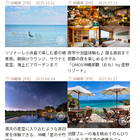
沖縄県
[PR]
2025.10.01
沖縄県
[PR]
2025.07.23
リゾナーレ小浜島で楽しむ夏の絶
夜市や泡盛体験も♪ 寝る直前まで
景旅。朝焼けラウンジ、サウナと
那覇の夜を楽しめるホテル
星空、海上ビアガーデンまで
「OMO5沖縄那覇（おも）by 星野
リゾート」
沖縄県
[PR]
2025.06.04
沖縄県
[PR]
2025.01.17
満天の星空に入り込むような非日
池間ブルーの海を眺めてのんびり
常を体験できる、沖縄「星のや竹
ランチ♪ 宮古島の絶景カフェ