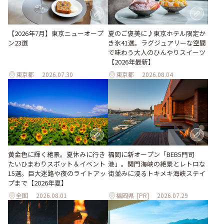
【2026年7月】東京ニューオープ
夏のご褒美に♪東京ホテル限定か
ン23選
き氷41選。ラグジュアリーな空間
で味わう大人のひんやりスイーツ
【2026年最新】
東京都
2026.07.30
東京都
2026.08.04
黄金色に輝く絶景。夏休みに行き
福岡に新オープン「BEB5門司
たいひまわりスポット＆イベント
港」。関門海峡の絶景とレトロな
15選。巨大迷路や夜のライトアッ
街並みに浸るトキメキ海峡ステイ
プまで【2026年夏】
全国
2026.08.01
福岡県
[PR]
2026.07.29