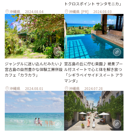
トクロスポイント サンタモニカ」
沖縄県
2024.08.04
沖縄県
[PR]
2024.08.03
ジャングルに迷い込んだみたい♪
宮古島の丘に佇む楽園♪ 絶景プー
宮古島の自然豊かな体験工房併設
ル付スイートで心と体を解き放つ
カフェ「カラカラ」
「シギラベイサイドスイート アラ
マンダ」
沖縄県
2024.08.01
沖縄県
2024.07.28