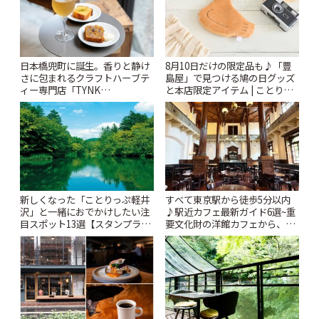
日本橋兜町に誕生。香りと静け
8月10日だけの限定品も♪「豊
さに包まれるクラフトハーブテ
島屋」で見つける鳩の日グッズ
ィー専門店「TYNK
と本店限定アイテム | ことりっ
Kabutocho」 | ことりっぷ
ぷ
新しくなった「ことりっぷ軽井
すべて東京駅から徒歩5分以内
沢」と一緒におでかけしたい注
♪駅近カフェ最新ガイド6選~重
目スポット13選【スタンプラリ
要文化財の洋館カフェから、改
ー開催中】 | ことりっぷ
札すぐのレトロ喫茶まで~ | こと
りっぷ