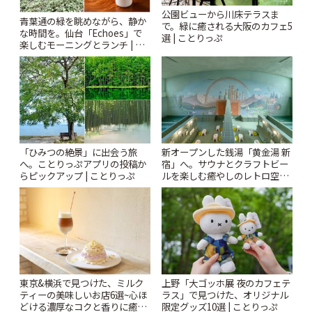
公園ビューから川床テラスま
青葉通の緑を眺めながら、静か
で。緑に癒される大阪のカフェ5
な時間を。仙台「Echoes」で
選 | ことりっぷ
楽しむモーニングとランチ | こ
とりっぷ
「ひみつの絶景」に出会う旅
新オープンした銭湯「黄金湯 新
へ。ことりっぷアプリの投稿か
宿」へ。サウナとクラフトビー
らピックアップ | ことりっぷ
ルを楽しむ癒やしのレトロ空間
| ことりっぷ
東京&横浜で見つけた、ミルク
上野「大ゴッホ展 夜のカフェテ
ティーの美味しいお店6選~心ほ
ラス」で見つけた、オリジナル
どける濃厚なコクと香りに癒や
限定グッズ10選 | ことりっぷ