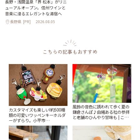
長野・浅間温泉「界 松本」がリニ
ューアルオープン。信州ワインと
音楽に浸るエレガントな湯宿へ
長野県
[PR]
2026.08.05
こちらの記事もおすすめ
風鈴の音色に誘われて歩く夏の
カスタマイズも楽しい!約500種
鎌倉さんぽ♪由緒ある社の参拝
類の可愛いワッペンキーホルダ
と老舗のひんやり甘味も | こと
ーがずらり。小平市
りっぷ
「Kimamaya T&K」 | ことりっ
ぷ