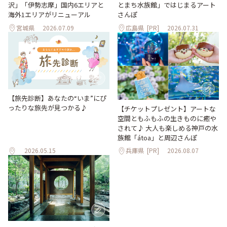
沢」「伊勢志摩」国内6エリアと
とまち水族館」ではじまるアート
海外1エリアがリニューアル
さんぽ
宮城県
2026.07.09
広島県
[PR]
2026.07.31
【旅先診断】あなたの“いま”にぴ
ったりな旅先が見つかる♪
【チケットプレゼント】アートな
空間ともふもふの生きものに癒や
されて♪ 大人も楽しめる神戸の水
族館「átoa」と周辺さんぽ
2026.05.15
兵庫県
[PR]
2026.08.07