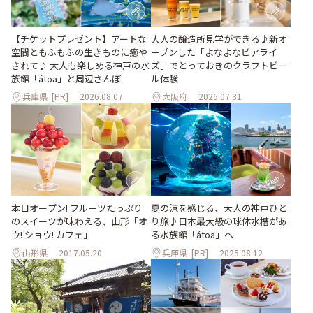
大人の醸造所見学ができる♪新オ
【チケットプレゼント】アートな
ープンした「よなよなビアライ
空間ともふもふの生きものに癒や
ズ」でとっておきのクラフトビー
されて♪ 大人も楽しめる神戸の水
ル体験
族館「átoa」と周辺さんぽ
兵庫県
[PR]
2026.08.07
大阪府
2026.07.31
本日オープン! フルーツたっぷり
夏の涼を感じる、大人の神戸ひと
のスイーツが味わえる、山形「オ
り旅♪日本最大級の球体水槽があ
ウ! ショウ! カフェ」
る水族館「átoa」へ
山形県
2017.05.20
兵庫県
[PR]
2025.08.12