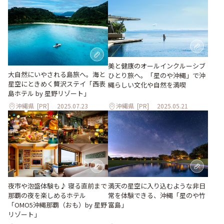
美と健康のオールインクルーシブ
大自然にいやされる島旅へ。海と
ひとり旅へ。「星のや沖縄」で沖
星空にときめく贅沢ステイ「西表
縄らしい文化や自然を満喫
島ホテル by 星野リゾート」
沖縄県
[PR]
2025.07.23
沖縄県
[PR]
2025.05.21
夜市や泡盛体験も♪ 寝る直前まで
満天の星空に入り込むような非日
那覇の夜を楽しめるホテル
常を体験できる、沖縄「星のや竹
「OMO5沖縄那覇（おも）by 星野
富島」
リゾート」