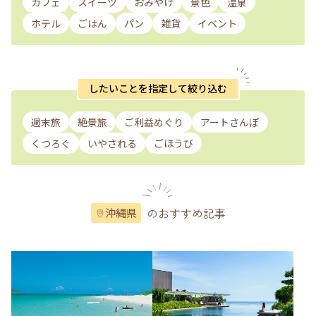
カフェ
スイーツ
おみやげ
景色
温泉
ホテル
ごはん
パン
雑貨
イベント
したいことを指定して絞り込む
週末旅
絶景旅
ご利益めぐり
アートさんぽ
くつろぐ
いやされる
ごほうび
のおすすめ記事
沖縄県