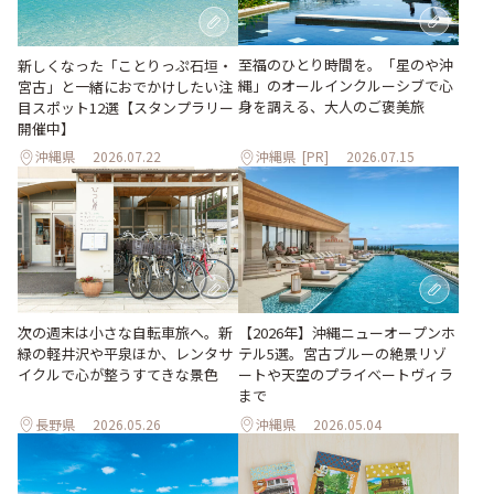
至福のひとり時間を。「星のや沖
新しくなった「ことりっぷ石垣・
縄」のオールインクルーシブで心
宮古」と一緒におでかけしたい注
身を調える、大人のご褒美旅
目スポット12選【スタンプラリー
開催中】
沖縄県
2026.07.22
沖縄県
[PR]
2026.07.15
次の週末は小さな自転車旅へ。新
【2026年】沖縄ニューオープンホ
緑の軽井沢や平泉ほか、レンタサ
テル5選。宮古ブルーの絶景リゾ
イクルで心が整うすてきな景色
ートや天空のプライベートヴィラ
まで
長野県
2026.05.26
沖縄県
2026.05.04