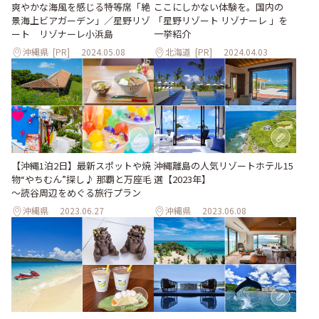
爽やかな海⾵を感じる特等席「絶
ここにしかない体験を。国内の
景海上ビアガーデン」／星野リゾ
「星野リゾート リゾナーレ 」を
ート リゾナーレ⼩浜島
一挙紹介
沖縄県
[PR]
2024.05.08
北海道
[PR]
2024.04.03
【沖縄1泊2日】最新スポットや焼
沖縄離島の人気リゾートホテル15
物“やちむん”探し♪ 那覇と万座毛
選【2023年】
～読谷周辺をめぐる旅行プラン
沖縄県
2023.06.27
沖縄県
2023.06.08