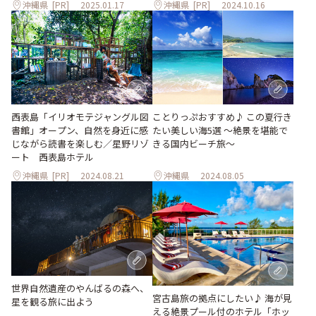
沖縄県
[PR]
2025.01.17
沖縄県
[PR]
2024.10.16
ことりっぷおすすめ♪ この夏行き
西表島「イリオモテジャングル図
たい美しい海5選 〜絶景を堪能で
書館」オープン、自然を身近に感
きる国内ビーチ旅～
じながら読書を楽しむ／星野リゾ
ート 西表島ホテル
沖縄県
[PR]
2024.08.21
沖縄県
2024.08.05
世界自然遺産のやんばるの森へ、
宮古島旅の拠点にしたい♪ 海が見
星を観る旅に出よう
える絶景プール付のホテル「ホッ