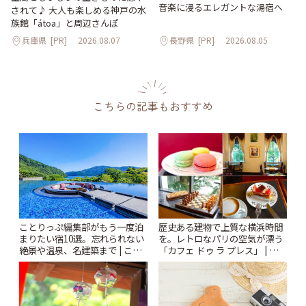
音楽に浸るエレガントな湯宿へ
されて♪ 大人も楽しめる神戸の水
族館「átoa」と周辺さんぽ
兵庫県
[PR]
2026.08.07
長野県
[PR]
2026.08.05
こちらの記事もおすすめ
ことりっぷ編集部がもう一度泊
歴史ある建物で上質な横浜時間
まりたい宿10選。忘れられない
を。レトロなパリの空気が漂う
絶景や温泉、名建築まで | こと
「カフェ ドゥ ラ プレス」 | こと
りっぷ
りっぷ