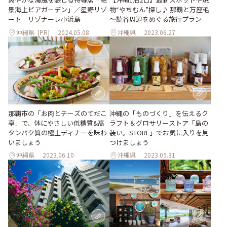
物“やちむん”探し♪ 那覇と万座毛
景海上ビアガーデン」／星野リゾ
～読谷周辺をめぐる旅行プラン
ート リゾナーレ⼩浜島
沖縄県
[PR]
2024.05.08
沖縄県
2023.06.27
那覇市の「お肉とチーズのてだこ
沖縄の「ものづくり」を伝えるク
亭」で、体にやさしい低糖質&高
ラフト＆グロサリーストア「島の
タンパク質の極上ディナーを味わ
装い。STORE」でお気に入りを見
いましょう
つけましょう
沖縄県
2023.06.10
沖縄県
2023.05.31