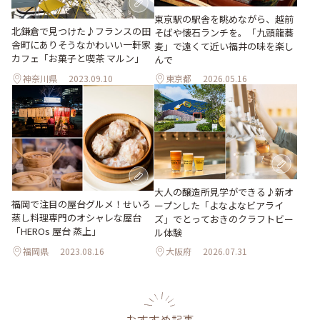
東京駅の駅舎を眺めながら、越前
北鎌倉で見つけた♪フランスの田
そばや懐石ランチを。「九頭龍蕎
舎町にありそうなかわいい一軒家
麦」で遠くて近い福井の味を楽し
カフェ「お菓子と喫茶 マルン」
んで
神奈川県
2023.09.10
東京都
2026.05.16
大人の醸造所見学ができる♪新オ
福岡で注目の屋台グルメ！せいろ
ープンした「よなよなビアライ
蒸し料理専門のオシャレな屋台
ズ」でとっておきのクラフトビー
「HEROs 屋台 蒸上」
ル体験
福岡県
2023.08.16
大阪府
2026.07.31
おすすめ記事