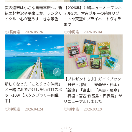
次の週末は小さな自転車旅へ。新
【2026年】沖縄ニューオープンホ
緑の軽井沢や平泉ほか、レンタサ
テル5選。宮古ブルーの絶景リゾ
イクルで心が整うすてきな景色
ートや天空のプライベートヴィラ
まで
長野県
2026.05.26
沖縄県
2026.05.04
【プレゼントも♪】ガイドブック
新しくなった「ことりっぷ沖縄」
「日光・那須」「安曇野・松本」
と一緒におでかけしたい注目スポ
「新潟」「富山」「奈良・飛鳥」
ット10選【スタンプラリー開催
「石垣・宮古 竹富島・西表島」が
中】
リニューアルしました
沖縄県
2026.04.24
栃木県
2026.03.19