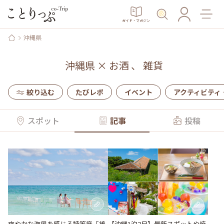
ガイド・マガジン
沖縄県
沖縄県
×
お酒
、
雑貨
絞り込む
たびレポ
イベント
アクティビティ
スポット
記事
投稿
【沖縄1泊2日】最新スポットや焼
爽やかな海⾵を感じる特等席「絶