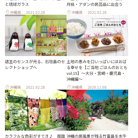
と琉球ガラス
月桃・アダンの民芸品に出会う
沖縄県
2021.02.28
沖縄県
2021.02.28
店主のセンスが光る、石垣島のセ
土地の恵みを口いっぱいにほおば
レクトショップへ
る幸せを【ご当地 ごはんのおとも
vol.15】〜大分・宮崎・鹿児島・
沖縄編〜
沖縄県
2021.02.28
沖縄県
2020.11.08
カラフルな色彩がすてき♪ 南国
沖縄の原風景が残る竹富島を水牛