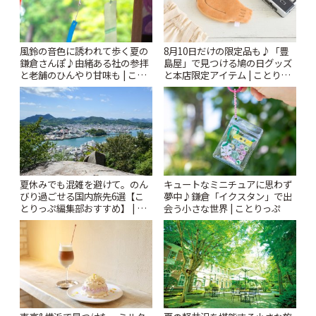
風鈴の音色に誘われて歩く夏の
8月10日だけの限定品も♪「豊
鎌倉さんぽ♪由緒ある社の参拝
島屋」で見つける鳩の日グッズ
と老舗のひんやり甘味も | こと
と本店限定アイテム | ことりっ
りっぷ
ぷ
夏休みでも混雑を避けて。のん
キュートなミニチュアに思わず
びり過ごせる国内旅先6選【こ
夢中♪鎌倉「イクスタン」で出
とりっぷ編集部おすすめ】 | こ
会う小さな世界 | ことりっぷ
とりっぷ