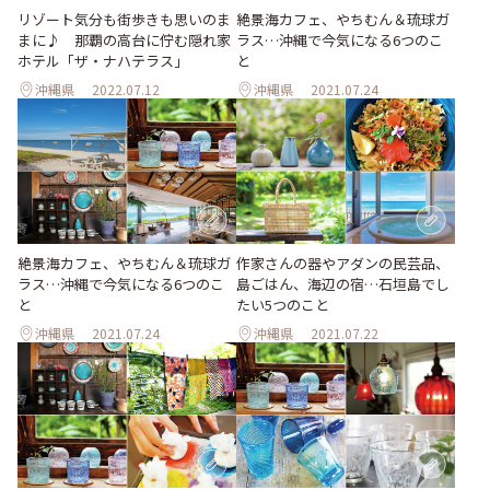
絶景海カフェ、やちむん＆琉球ガ
リゾート気分も街歩きも思いのま
ラス…沖縄で今気になる6つのこ
まに♪ 那覇の高台に佇む隠れ家
と
ホテル「ザ・ナハテラス」
沖縄県
2022.07.12
沖縄県
2021.07.24
絶景海カフェ、やちむん＆琉球ガ
作家さんの器やアダンの民芸品、
ラス…沖縄で今気になる6つのこ
島ごはん、海辺の宿…石垣島でし
と
たい5つのこと
沖縄県
2021.07.24
沖縄県
2021.07.22