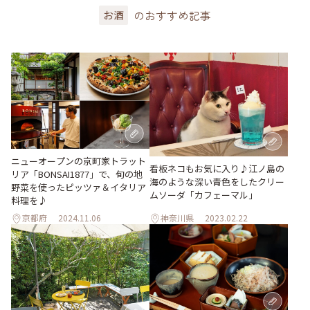
のおすすめ記事
お酒
ニューオープンの京町家トラット
看板ネコもお気に入り♪江ノ島の
リア「BONSAI1877」で、旬の地
海のような深い青色をしたクリー
野菜を使ったピッツァ＆イタリア
ムソーダ「カフェーマル」
料理を♪
京都府
2024.11.06
神奈川県
2023.02.22