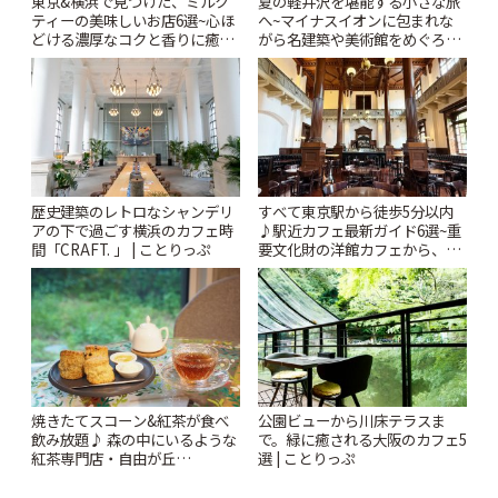
東京&横浜で見つけた、ミルク
夏の軽井沢を堪能する小さな旅
ティーの美味しいお店6選~心ほ
へ~マイナスイオンに包まれな
どける濃厚なコクと香りに癒や
がら名建築や美術館をめぐろう
されるティータイム~ | ことりっ
~ | ことりっぷ
ぷ
歴史建築のレトロなシャンデリ
すべて東京駅から徒歩5分以内
アの下で過ごす横浜のカフェ時
♪駅近カフェ最新ガイド6選~重
間「CRAFT. 」 | ことりっぷ
要文化財の洋館カフェから、改
札すぐのレトロ喫茶まで~ | こと
りっぷ
焼きたてスコーン&紅茶が食べ
公園ビューから川床テラスま
飲み放題♪ 森の中にいるような
で。緑に癒される大阪のカフェ5
紅茶専門店・自由が丘
選 | ことりっぷ
「YOTSUBA TEA」でのんびり
時間 | ことりっぷ