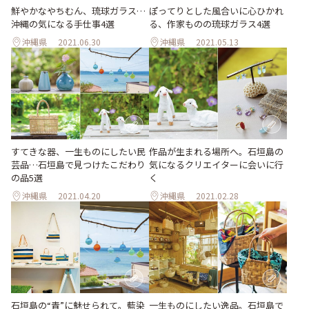
鮮やかなやちむん、琉球ガラス…
ぽってりとした風合いに心ひかれ
沖縄の気になる手仕事4選
る、作家ものの琉球ガラス4選
沖縄県
2021.06.30
沖縄県
2021.05.13
すてきな器、一生ものにしたい民
作品が生まれる場所へ。石垣島の
芸品…石垣島で見つけたこだわり
気になるクリエイターに会いに行
の品5選
く
沖縄県
2021.04.20
沖縄県
2021.02.28
石垣島の“青”に魅せられて。藍染
一生ものにしたい逸品。石垣島で