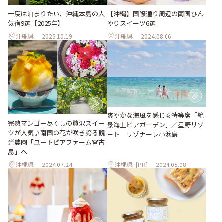
【沖縄】国際通り周辺の南国ひん
一度は泊まりたい、沖縄本島の人
やりスイーツ6選
気宿9選【2025年】
沖縄県
2025.10.19
沖縄県
2024.08.06
爽やかな海⾵を感じる特等席「絶
完熟マンゴー尽くしの贅沢スイー
景海上ビアガーデン」／星野リゾ
ツが人気♪南国の花が咲き誇る観
ート リゾナーレ⼩浜島
光農園「ユートピアファーム宮古
島」へ
沖縄県
2024.07.24
沖縄県
[PR]
2024.05.08