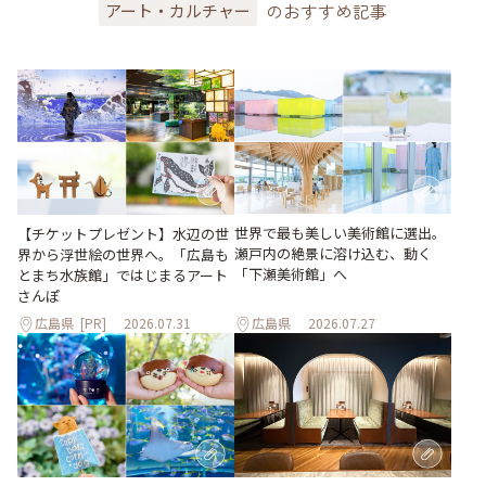
のおすすめ記事
アート・カルチャー
世界で最も美しい美術館に選出。
【チケットプレゼント】水辺の世
瀬戸内の絶景に溶け込む、動く
界から浮世絵の世界へ。「広島も
「下瀬美術館」へ
とまち水族館」ではじまるアート
さんぽ
広島県
[PR]
2026.07.31
広島県
2026.07.27