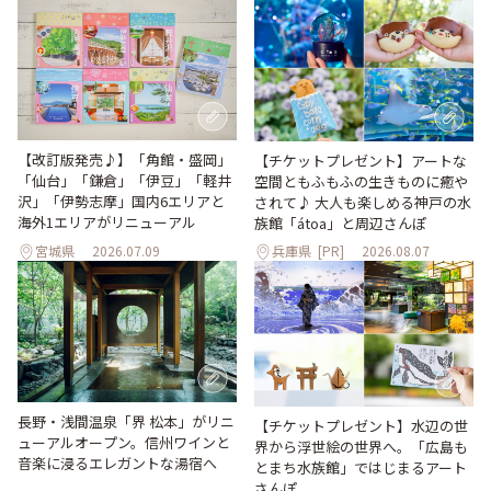
【改訂版発売♪】「角館・盛岡」
【チケットプレゼント】アートな
「仙台」「鎌倉」「伊豆」「軽井
空間ともふもふの生きものに癒や
沢」「伊勢志摩」国内6エリアと
されて♪ 大人も楽しめる神戸の水
海外1エリアがリニューアル
族館「átoa」と周辺さんぽ
宮城県
2026.07.09
兵庫県
[PR]
2026.08.07
長野・浅間温泉「界 松本」がリニ
【チケットプレゼント】水辺の世
ューアルオープン。信州ワインと
界から浮世絵の世界へ。「広島も
音楽に浸るエレガントな湯宿へ
とまち水族館」ではじまるアート
さんぽ