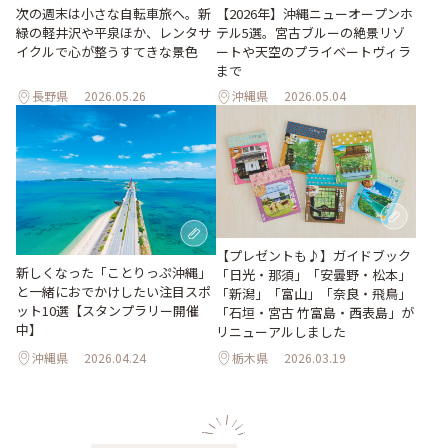
次の週末は小さな自転車旅へ。新
【2026年】沖縄ニューオープンホ
緑の軽井沢や平泉ほか、レンタサ
テル5選。宮古ブルーの絶景リゾ
イクルで心が整うすてきな景色
ートや天空のプライベートヴィラ
まで
長野県
2026.05.26
沖縄県
2026.05.04
【プレゼントも♪】ガイドブック
新しくなった「ことりっぷ沖縄」
「日光・那須」「安曇野・松本」
と一緒におでかけしたい注目スポ
「新潟」「富山」「奈良・飛鳥」
ット10選【スタンプラリー開催
「石垣・宮古 竹富島・西表島」が
中】
リニューアルしました
沖縄県
2026.04.24
栃木県
2026.03.19