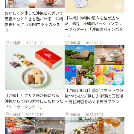
おいしく進化した沖縄ぜんざいで
【沖縄】沖縄の恵みを詰め込ん
至福のひとときを過ごせる「沖縄
だ、琉Q「沖縄のパッションフル
黒糖ぜんざい専門店 ホシのシズ
ーツバター」「沖縄のパインバタ
ク」
ー」
沖縄県
2023.10.25
沖縄県
2023.08.19
【沖縄1泊2日】最新スポットや焼
【沖縄】サクサク感が癖になる！
物“やちむん”探し♪ 那覇と万座毛
沖縄ならではの素材にこだわった
～読谷周辺をめぐる旅行プラン
「シーサークッキー」
沖縄県
2023.07.18
沖縄県
2023.06.27