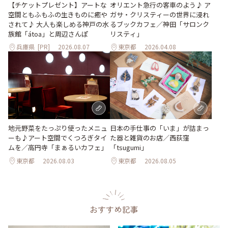
【チケットプレゼント】アートな
オリエント急行の客車のよう♪ ア
空間ともふもふの生きものに癒や
ガサ・クリスティーの世界に浸れ
されて♪ 大人も楽しめる神戸の水
るブックカフェ／神田「サロンク
族館「átoa」と周辺さんぽ
リスティ」
兵庫県
[PR]
2026.08.07
東京都
2026.04.08
地元野菜をたっぷり使ったメニュ
日本の手仕事の「いま」が詰まっ
ーも♪アート空間でくつろぎタイ
た器と雑貨のお店／西荻窪
ムを／高円寺「まぁるいカフェ」
「tsugumi」
東京都
2026.08.03
東京都
2026.08.05
おすすめ記事