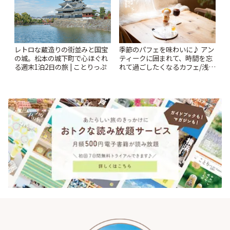
レトロな蔵造りの街並みと国宝
季節のパフェを味わいに♪ アン
の城。松本の城下町で心ほぐれ
ティークに囲まれて、時間を忘
る週末1泊2日の旅 | ことりっぷ
れて過ごしたくなるカフェ/浅草
「annorum cafe」 | ことりっぷ