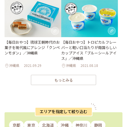
【毎日おやつ】琉球王朝時代のお
【毎日おやつ】トロピカルフレー
菓子を現代風にアレンジ「クンペ
バーと軽い口当たりが南国らしい
ンモダン」／沖縄県
カップアイス「ブルーシールアイ
ス」／沖縄県
沖縄県
2021.09.29
沖縄県
2021.08.18
もっとみる
エリアを指定して絞り込む
京都
東京
北海道
沖縄
神奈川
静岡