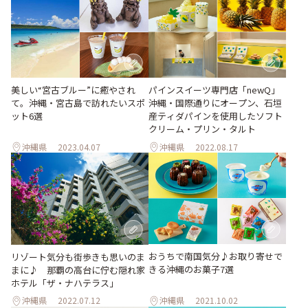
美しい“宮古ブルー”に癒やされ
パインスイーツ専門店「newQ」
て。沖縄・宮古島で訪れたいスポ
沖縄・国際通りにオープン、石垣
ット6選
産ティダパインを使用したソフト
クリーム・プリン・タルト
沖縄県
2023.04.07
沖縄県
2022.08.17
おうちで南国気分♪お取り寄せで
リゾート気分も街歩きも思いのま
きる沖縄のお菓子7選
まに♪ 那覇の高台に佇む隠れ家
ホテル「ザ・ナハテラス」
沖縄県
2022.07.12
沖縄県
2021.10.02