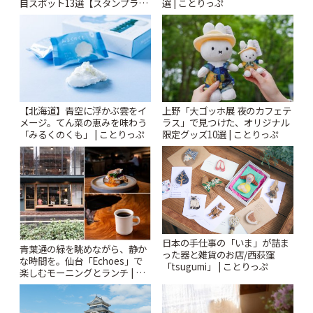
目スポット13選【スタンプラリ
選 | ことりっぷ
ー開催中】 | ことりっぷ
【北海道】青空に浮かぶ雲をイ
上野「大ゴッホ展 夜のカフェテ
メージ。てん菜の恵みを味わう
ラス」で見つけた、オリジナル
「みるくのくも」 | ことりっぷ
限定グッズ10選 | ことりっぷ
日本の手仕事の「いま」が詰ま
青葉通の緑を眺めながら、静か
った器と雑貨のお店/西荻窪
な時間を。仙台「Echoes」で
「tsugumi」 | ことりっぷ
楽しむモーニングとランチ | こ
とりっぷ