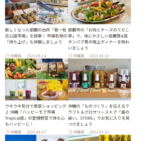
新しくなった那覇の台所「第一牧
那覇市の「お肉とチーズのてだこ
志公設市場」を探索！ 市場名物の
亭」で、体にやさしい低糖質&高
「持ち上げ」も体験しましょう
タンパク質の極上ディナーを味わ
いましょう
沖縄県
2023.06.14
沖縄県
2023.06.10
ウキウキ気分で産直ショッピング
沖縄の「ものづくり」を伝えるク
♪ 沖縄「ハッピーモア市場
ラフト＆グロサリーストア「島の
Tropical店」の愛情野菜で体も心
装い。STORE」でお気に入りを見
もハッピーに！
つけましょう
沖縄県
2023.06.07
沖縄県
2023.05.31