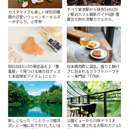
すべて東京駅から徒歩5分以内
カスタマイズも楽しい!約500種
♪駅近カフェ最新ガイド6選~重
類の可愛いワッペンキーホルダ
要文化財の洋館カフェから、改
ーがずらり。小平市
札すぐのレトロ喫茶まで~ | こと
「Kimamaya T&K」 | ことりっ
りっぷ
ぷ
8月10日だけの限定品も♪「豊
日本橋兜町に誕生。香りと静け
島屋」で見つける鳩の日グッズ
さに包まれるクラフトハーブテ
と本店限定アイテム | ことりっ
ィー専門店「TYNK
ぷ
Kabutocho」 | ことりっぷ
新しくなった「ことりっぷ軽井
公園ビューから川床テラスま
沢」と一緒におでかけしたい注
で。緑に癒される大阪のカフェ5