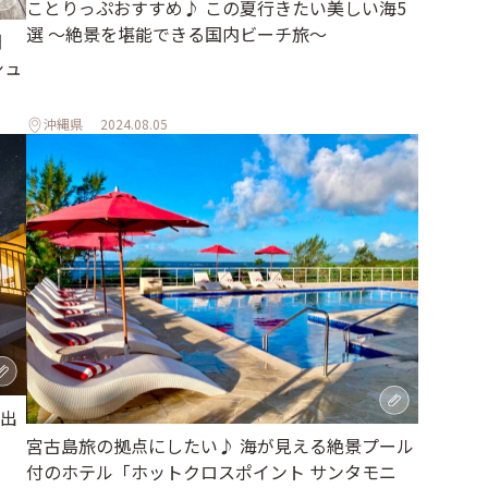
ことりっぷおすすめ♪ この夏行きたい美しい海5
選 〜絶景を堪能できる国内ビーチ旅～
間
シュ
沖縄県
2024.08.05
出
宮古島旅の拠点にしたい♪ 海が見える絶景プール
付のホテル「ホットクロスポイント サンタモニ