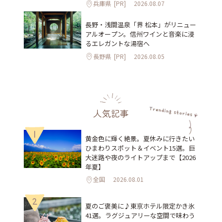
兵庫県
[PR]
2026.08.07
長野・浅間温泉「界 松本」がリニュー
アルオープン。信州ワインと音楽に浸
るエレガントな湯宿へ
長野県
[PR]
2026.08.05
人気記事
1
黄金色に輝く絶景。夏休みに行きたい
ひまわりスポット＆イベント15選。巨
大迷路や夜のライトアップまで【2026
年夏】
全国
2026.08.01
2
夏のご褒美に♪東京ホテル限定かき氷
41選。ラグジュアリーな空間で味わう