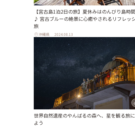
【宮古島1泊2日の旅】夏休みはのんびり島時
♪ 宮古ブルーの絶景に心癒やされるリフレッ
旅
沖縄県
2024.08.13
世界自然遺産のやんばるの森へ、星を観る旅に
よう