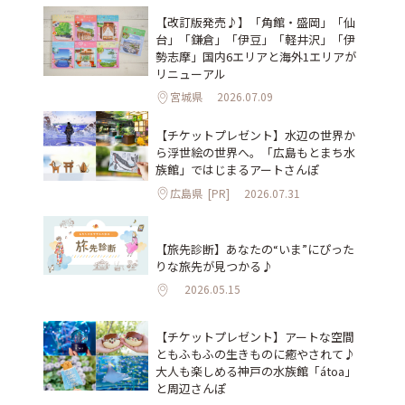
【改訂版発売♪】「角館・盛岡」「仙
台」「鎌倉」「伊豆」「軽井沢」「伊
勢志摩」国内6エリアと海外1エリアが
リニューアル
宮城県
2026.07.09
【チケットプレゼント】水辺の世界か
ら浮世絵の世界へ。「広島もとまち水
族館」ではじまるアートさんぽ
広島県
[PR]
2026.07.31
【旅先診断】あなたの“いま”にぴった
りな旅先が見つかる♪
2026.05.15
【チケットプレゼント】アートな空間
ともふもふの生きものに癒やされて♪
大人も楽しめる神戸の水族館「átoa」
と周辺さんぽ