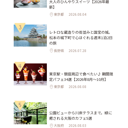
大人のひんやりスイーツ【2026年最
新】
東京都
2026.08.04
3
レトロな蔵造りの街並みと国宝の城。
松本の城下町で心ほぐれる週末1泊2日
の旅
長野県
2026.07.28
4
東京駅・銀座周辺で食べたい♪ 期間限
定パフェ34選【2026年8月～10月】
東京都
2026.08.08
5
公園ビューから川床テラスまで。緑に
癒される大阪のカフェ5選
大阪府
2026.08.03