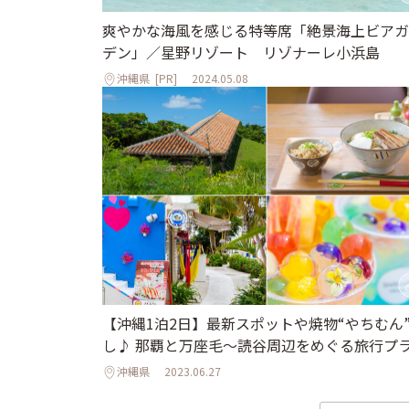
爽やかな海⾵を感じる特等席「絶景海上ビアガ
デン」／星野リゾート リゾナーレ⼩浜島
沖縄県
[PR]
2024.05.08
【沖縄1泊2日】最新スポットや焼物“やちむん
し♪ 那覇と万座毛～読谷周辺をめぐる旅行プ
沖縄県
2023.06.27