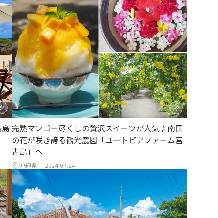
古島
完熟マンゴー尽くしの贅沢スイーツが人気♪南国
a」
の花が咲き誇る観光農園「ユートピアファーム宮
古島」へ
沖縄県
2024.07.24