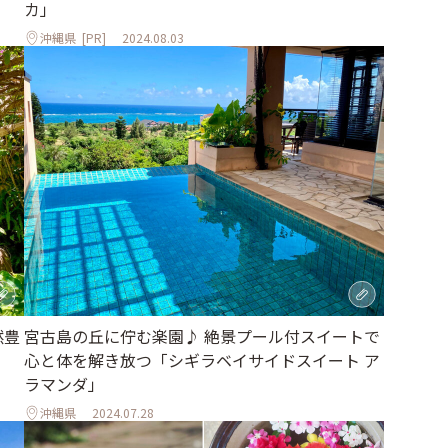
カ」
沖縄県
[PR]
2024.08.03
然豊
宮古島の丘に佇む楽園♪ 絶景プール付スイートで
心と体を解き放つ「シギラベイサイドスイート ア
ラマンダ」
沖縄県
2024.07.28