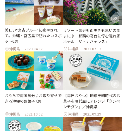
美しい“宮古ブルー”に癒やされ
リゾート気分も街歩きも思いのま
て。沖縄・宮古島で訪れたいスポ
まに♪ 那覇の高台に佇む隠れ家
ット6選
ホテル「ザ・ナハテラス」
沖縄県
2023.04.07
沖縄県
2022.07.12
おうちで南国気分♪お取り寄せで
【毎日おやつ】琉球王朝時代のお
きる沖縄のお菓子7選
菓子を現代風にアレンジ「クンペ
ンモダン」／沖縄県
沖縄県
2021.10.02
沖縄県
2021.09.29