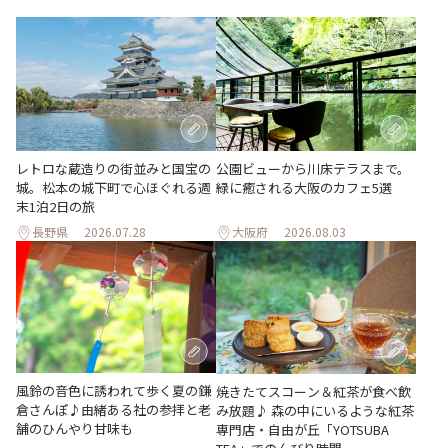
レトロな蔵造りの街並みと国宝の
公園ビューから川床テラスまで。
城。松本の城下町で心ほぐれる週
緑に癒される大阪のカフェ5選
末1泊2日の旅
長野県
2026.07.28
大阪府
2026.08.03
風鈴の音色に誘われて歩く夏の鎌
焼きたてスコーン＆紅茶が食べ飲
倉さんぽ♪由緒ある社の参拝と老
み放題♪ 森の中にいるような紅茶
舗のひんやり甘味も
専門店・自由が丘「YOTSUBA