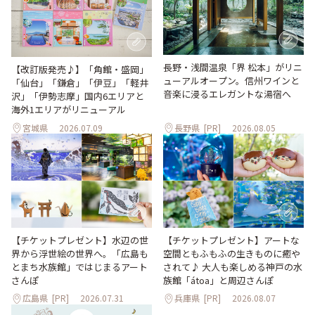
長野・浅間温泉「界 松本」がリニ
【改訂版発売♪】「角館・盛岡」
ューアルオープン。信州ワインと
「仙台」「鎌倉」「伊豆」「軽井
音楽に浸るエレガントな湯宿へ
沢」「伊勢志摩」国内6エリアと
海外1エリアがリニューアル
宮城県
2026.07.09
長野県
[PR]
2026.08.05
【チケットプレゼント】水辺の世
【チケットプレゼント】アートな
界から浮世絵の世界へ。「広島も
空間ともふもふの生きものに癒や
とまち水族館」ではじまるアート
されて♪ 大人も楽しめる神戸の水
さんぽ
族館「átoa」と周辺さんぽ
広島県
[PR]
2026.07.31
兵庫県
[PR]
2026.08.07