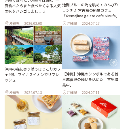
沖縄で食べたい沖縄そば6選。一
池間ブルーの海を眺めてのんびり
度食べたらまた食べたくなる人気
ランチ♪ 宮古島の絶景カフェ
の味をハシゴしましょう
「Ikemajima gelato cafe Ninufa」
沖縄県
2026.02.08
沖縄県
2024.07.27
沖縄の森に寄り添うほっこりカフ
【沖縄】沖縄のシンボルである首
ェ4選。マイナスイオンでリフレ
里城復興の願いを込めた「首里城
ッシュ
最中」
沖縄県
2024.07.13
沖縄県
2024.07.11