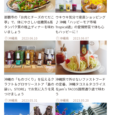
那覇市の「お肉とチーズのてだこ
ウキウキ気分で産直ショッピング
亭」で、体にやさしい低糖質&高
♪ 沖縄「ハッピーモア市場
タンパク質の極上ディナーを味わ
Tropical店」の愛情野菜で体も心
いましょう
もハッピーに！
沖縄県
2023.06.10
沖縄県
2023.06.07
沖縄の「ものづくり」を伝えるク
沖縄旅で外せないファストフード
ラフト＆グロサリーストア「島の
の定番、沖縄タコス＆タコライス
装い。STORE」でお気に入りを見
をjam's TACOS国際通り店で味わ
つけましょう
う
沖縄県
2023.05.31
沖縄県
2023.05.20