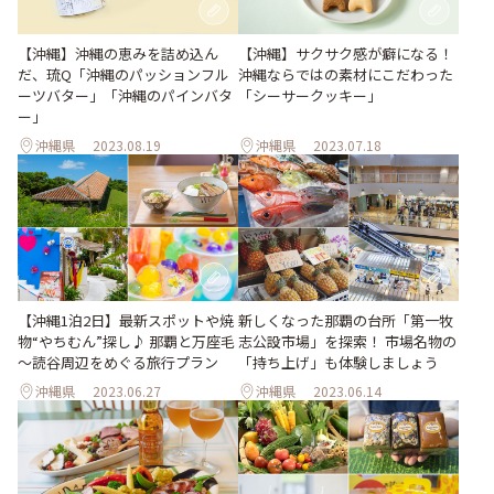
【沖縄】沖縄の恵みを詰め込ん
【沖縄】サクサク感が癖になる！
だ、琉Q「沖縄のパッションフル
沖縄ならではの素材にこだわった
ーツバター」「沖縄のパインバタ
「シーサークッキー」
ー」
沖縄県
2023.08.19
沖縄県
2023.07.18
【沖縄1泊2日】最新スポットや焼
新しくなった那覇の台所「第一牧
物“やちむん”探し♪ 那覇と万座毛
志公設市場」を探索！ 市場名物の
～読谷周辺をめぐる旅行プラン
「持ち上げ」も体験しましょう
沖縄県
2023.06.27
沖縄県
2023.06.14