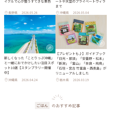
イクルで心が整うすてきな景色
ートや天空のプライベートヴィラ
まで
長野県
2026.05.26
沖縄県
2026.05.04
【プレゼントも♪】ガイドブック
新しくなった「ことりっぷ沖縄」
「日光・那須」「安曇野・松本」
と一緒におでかけしたい注目スポ
「新潟」「富山」「奈良・飛鳥」
ット10選【スタンプラリー開催
「石垣・宮古 竹富島・西表島」が
中】
リニューアルしました
沖縄県
2026.04.24
栃木県
2026.03.19
のおすすめ記事
ごはん