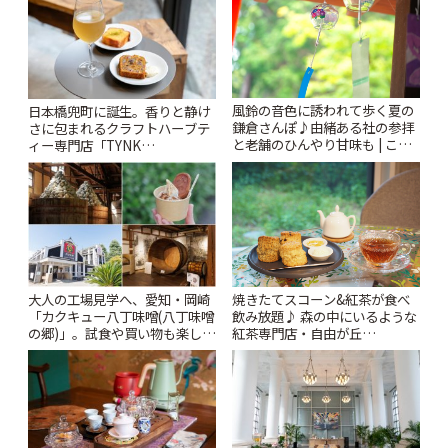
風鈴の音色に誘われて歩く夏の
日本橋兜町に誕生。香りと静け
鎌倉さんぽ♪由緒ある社の参拝
さに包まれるクラフトハーブテ
と老舗のひんやり甘味も | こと
ィー専門店「TYNK
りっぷ
Kabutocho」 | ことりっぷ
大人の工場見学へ、愛知・岡崎
焼きたてスコーン&紅茶が食べ
「カクキュー八丁味噌(八丁味噌
飲み放題♪ 森の中にいるような
の郷)」。試食や買い物も楽しみ
紅茶専門店・自由が丘
♪ | ことりっぷ
「YOTSUBA TEA」でのんびり
時間 | ことりっぷ