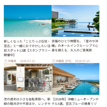
至福のひとり時間を。「星のや沖
新しくなった「ことりっぷ石垣・
縄」のオールインクルーシブで心
宮古」と一緒におでかけしたい注
身を調える、大人のご褒美旅
目スポット12選【スタンプラリー
開催中】
沖縄県
2026.07.22
沖縄県
[PR]
2026.07.15
次の週末は小さな自転車旅へ。新
【2026年】沖縄ニューオープンホ
緑の軽井沢や平泉ほか、レンタサ
テル5選。宮古ブルーの絶景リゾ