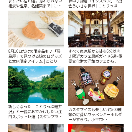
まりたい宿10選。忘れられない
夢中♪鎌倉「イクスタン」で出
絶景や温泉、名建築まで | こと
会う小さな世界 | ことりっぷ
りっぷ
8月10日だけの限定品も♪「豊
すべて東京駅から徒歩5分以内
島屋」で見つける鳩の日グッズ
♪駅近カフェ最新ガイド6選~重
と本店限定アイテム | ことりっ
要文化財の洋館カフェから、改
ぷ
札すぐのレトロ喫茶まで~ | こと
りっぷ
新しくなった「ことりっぷ軽井
カスタマイズも楽しい!約500種
沢」と一緒におでかけしたい注
類の可愛いワッペンキーホルダ
目スポット13選【スタンプラリ
ーがずらり。小平市
ー開催中】 | ことりっぷ
「Kimamaya T&K」 | ことりっ
ぷ