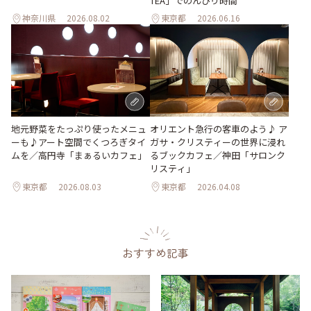
TEA」でのんびり時間
神奈川県
2026.08.02
東京都
2026.06.16
地元野菜をたっぷり使ったメニュ
オリエント急行の客車のよう♪ ア
ーも♪アート空間でくつろぎタイ
ガサ・クリスティーの世界に浸れ
ムを／高円寺「まぁるいカフェ」
るブックカフェ／神田「サロンク
リスティ」
東京都
2026.08.03
東京都
2026.04.08
おすすめ記事