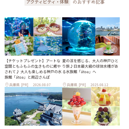
のおすすめ記事
アクティビティ・体験
【チケットプレゼント】アートな
夏の涼を感じる、大人の神戸ひと
空間ともふもふの生きものに癒や
り旅♪日本最大級の球体水槽があ
されて♪ 大人も楽しめる神戸の水
る水族館「átoa」へ
族館「átoa」と周辺さんぽ
兵庫県
[PR]
2026.08.07
兵庫県
[PR]
2025.08.12