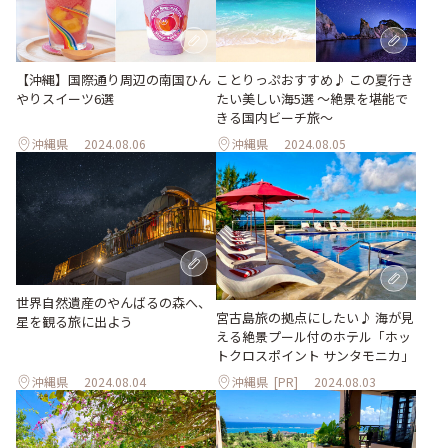
【沖縄】国際通り周辺の南国ひん
ことりっぷおすすめ♪ この夏行き
やりスイーツ6選
たい美しい海5選 〜絶景を堪能で
きる国内ビーチ旅～
沖縄県
2024.08.06
沖縄県
2024.08.05
世界自然遺産のやんばるの森へ、
宮古島旅の拠点にしたい♪ 海が見
星を観る旅に出よう
える絶景プール付のホテル「ホッ
トクロスポイント サンタモニカ」
沖縄県
2024.08.04
沖縄県
[PR]
2024.08.03