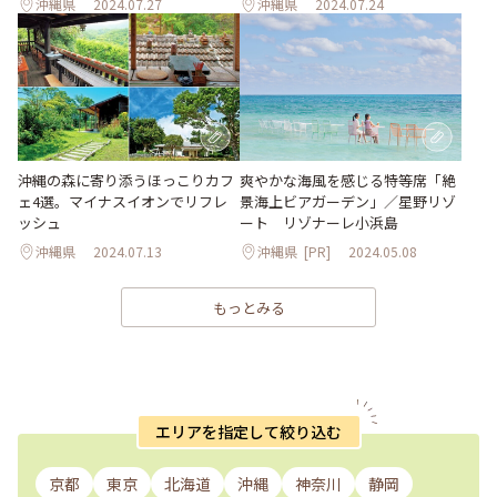
沖縄県
2024.07.27
沖縄県
2024.07.24
沖縄の森に寄り添うほっこりカフ
爽やかな海⾵を感じる特等席「絶
ェ4選。マイナスイオンでリフレ
景海上ビアガーデン」／星野リゾ
ッシュ
ート リゾナーレ⼩浜島
沖縄県
2024.07.13
沖縄県
[PR]
2024.05.08
もっとみる
エリアを指定して絞り込む
京都
東京
北海道
沖縄
神奈川
静岡