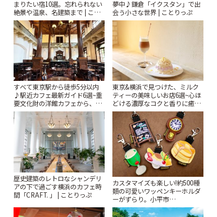
まりたい宿10選。忘れられない
夢中♪鎌倉「イクスタン」で出
絶景や温泉、名建築まで | こと
会う小さな世界 | ことりっぷ
りっぷ
すべて東京駅から徒歩5分以内
東京&横浜で見つけた、ミルク
♪駅近カフェ最新ガイド6選~重
ティーの美味しいお店6選~心ほ
要文化財の洋館カフェから、改
どける濃厚なコクと香りに癒や
札すぐのレトロ喫茶まで~ | こと
されるティータイム~ | ことりっ
りっぷ
ぷ
歴史建築のレトロなシャンデリ
カスタマイズも楽しい!約500種
アの下で過ごす横浜のカフェ時
類の可愛いワッペンキーホルダ
間「CRAFT. 」 | ことりっぷ
ーがずらり。小平市
「Kimamaya T&K」 | ことりっ
ぷ