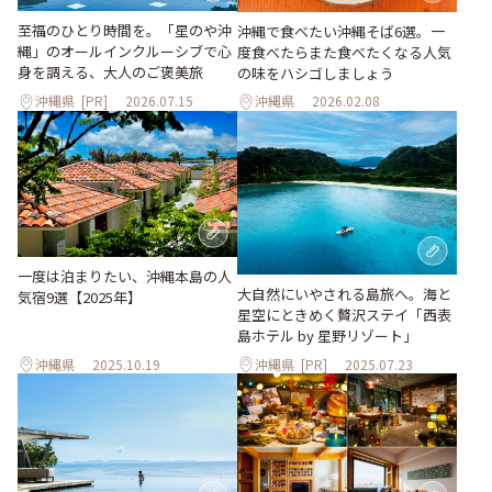
至福のひとり時間を。「星のや沖
沖縄で食べたい沖縄そば6選。一
縄」のオールインクルーシブで心
度食べたらまた食べたくなる人気
身を調える、大人のご褒美旅
の味をハシゴしましょう
沖縄県
[PR]
2026.07.15
沖縄県
2026.02.08
一度は泊まりたい、沖縄本島の人
大自然にいやされる島旅へ。海と
気宿9選【2025年】
星空にときめく贅沢ステイ「西表
島ホテル by 星野リゾート」
沖縄県
2025.10.19
沖縄県
[PR]
2025.07.23