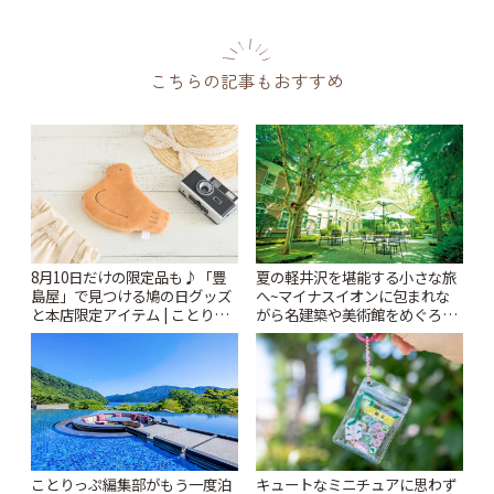
こちらの記事もおすすめ
8月10日だけの限定品も♪「豊
夏の軽井沢を堪能する小さな旅
島屋」で見つける鳩の日グッズ
へ~マイナスイオンに包まれな
と本店限定アイテム | ことりっ
がら名建築や美術館をめぐろう
ぷ
~ | ことりっぷ
ことりっぷ編集部がもう一度泊
キュートなミニチュアに思わず