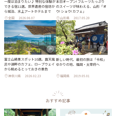
一度は泊まりたい♪ 特別な体験が
本日オープン! フルーツたっぷり
できる宿11選。世界遺産の宿坊か
のスイーツが味わえる、山形「オ
ら城泊、水上アートホテルまで
ウ! ショウ! カフェ」
全国
2026.06.07
山形県
2017.05.20
富士山絶景スポット10選。露天風
新しい時代、最初の旅は「令和」
呂や湖畔のカフェ、ロープウェイ
ゆかりの地、福岡・太宰府へ
から眺めるとっておきの景色
神奈川県
2026.02.23
福岡県
2019.05.01
おすすめ記事