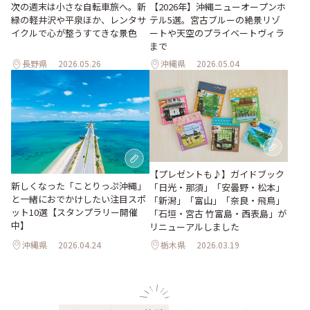
次の週末は小さな自転車旅へ。新
【2026年】沖縄ニューオープンホ
緑の軽井沢や平泉ほか、レンタサ
テル5選。宮古ブルーの絶景リゾ
イクルで心が整うすてきな景色
ートや天空のプライベートヴィラ
まで
長野県
2026.05.26
沖縄県
2026.05.04
【プレゼントも♪】ガイドブック
新しくなった「ことりっぷ沖縄」
「日光・那須」「安曇野・松本」
と一緒におでかけしたい注目スポ
「新潟」「富山」「奈良・飛鳥」
ット10選【スタンプラリー開催
「石垣・宮古 竹富島・西表島」が
中】
リニューアルしました
沖縄県
2026.04.24
栃木県
2026.03.19