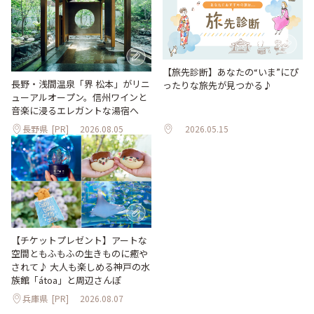
【旅先診断】あなたの“いま”にぴ
長野・浅間温泉「界 松本」がリニ
ったりな旅先が見つかる♪
ューアルオープン。信州ワインと
音楽に浸るエレガントな湯宿へ
長野県
[PR]
2026.08.05
2026.05.15
【チケットプレゼント】アートな
空間ともふもふの生きものに癒や
されて♪ 大人も楽しめる神戸の水
族館「átoa」と周辺さんぽ
兵庫県
[PR]
2026.08.07