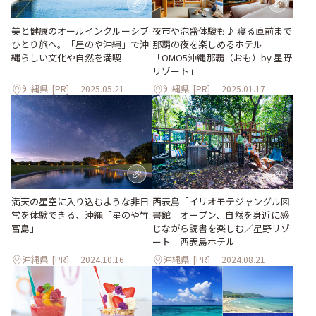
美と健康のオールインクルーシブ
夜市や泡盛体験も♪ 寝る直前まで
ひとり旅へ。「星のや沖縄」で沖
那覇の夜を楽しめるホテル
縄らしい文化や自然を満喫
「OMO5沖縄那覇（おも）by 星野
リゾート」
沖縄県
[PR]
2025.05.21
沖縄県
[PR]
2025.01.17
満天の星空に入り込むような非日
西表島「イリオモテジャングル図
常を体験できる、沖縄「星のや竹
書館」オープン、自然を身近に感
富島」
じながら読書を楽しむ／星野リゾ
ート 西表島ホテル
沖縄県
[PR]
2024.10.16
沖縄県
[PR]
2024.08.21