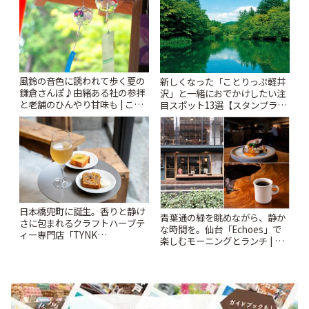
風鈴の音色に誘われて歩く夏の
新しくなった「ことりっぷ軽井
鎌倉さんぽ♪由緒ある社の参拝
沢」と一緒におでかけしたい注
と老舗のひんやり甘味も | こと
目スポット13選【スタンプラリ
りっぷ
ー開催中】 | ことりっぷ
日本橋兜町に誕生。香りと静け
青葉通の緑を眺めながら、静か
さに包まれるクラフトハーブテ
な時間を。仙台「Echoes」で
ィー専門店「TYNK
楽しむモーニングとランチ | こ
Kabutocho」 | ことりっぷ
とりっぷ