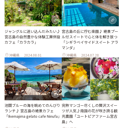
ジャングルに迷い込んだみたい♪
宮古島の丘に佇む楽園♪ 絶景プー
宮古島の自然豊かな体験工房併設
ル付スイートで心と体を解き放つ
カフェ「カラカラ」
「シギラベイサイドスイート アラ
マンダ」
沖縄県
2024.08.01
沖縄県
2024.07.28
池間ブルーの海を眺めてのんびり
完熟マンゴー尽くしの贅沢スイー
ランチ♪ 宮古島の絶景カフェ
ツが人気♪南国の花が咲き誇る観
「Ikemajima gelato cafe Ninufa」
光農園「ユートピアファーム宮古
島」へ