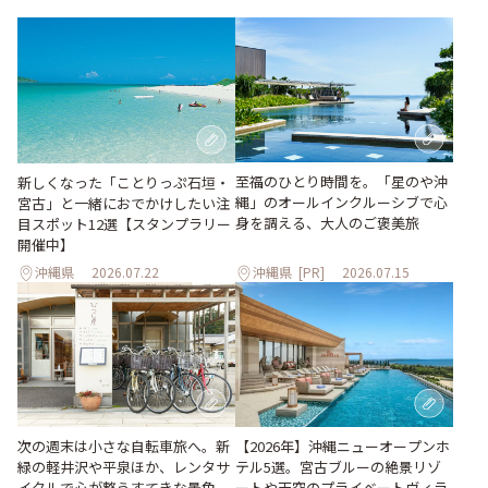
至福のひとり時間を。「星のや沖
新しくなった「ことりっぷ石垣・
縄」のオールインクルーシブで心
宮古」と一緒におでかけしたい注
身を調える、大人のご褒美旅
目スポット12選【スタンプラリー
開催中】
沖縄県
2026.07.22
沖縄県
[PR]
2026.07.15
次の週末は小さな自転車旅へ。新
【2026年】沖縄ニューオープンホ
緑の軽井沢や平泉ほか、レンタサ
テル5選。宮古ブルーの絶景リゾ
イクルで心が整うすてきな景色
ートや天空のプライベートヴィラ