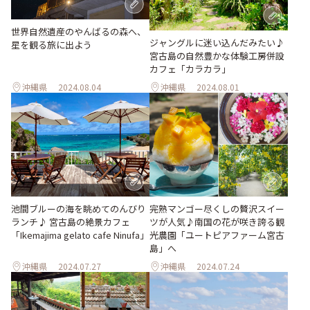
世界自然遺産のやんばるの森へ、
ジャングルに迷い込んだみたい♪
星を観る旅に出よう
宮古島の自然豊かな体験工房併設
カフェ「カラカラ」
沖縄県
2024.08.04
沖縄県
2024.08.01
池間ブルーの海を眺めてのんびり
完熟マンゴー尽くしの贅沢スイー
ランチ♪ 宮古島の絶景カフェ
ツが人気♪南国の花が咲き誇る観
「Ikemajima gelato cafe Ninufa」
光農園「ユートピアファーム宮古
島」へ
沖縄県
2024.07.27
沖縄県
2024.07.24