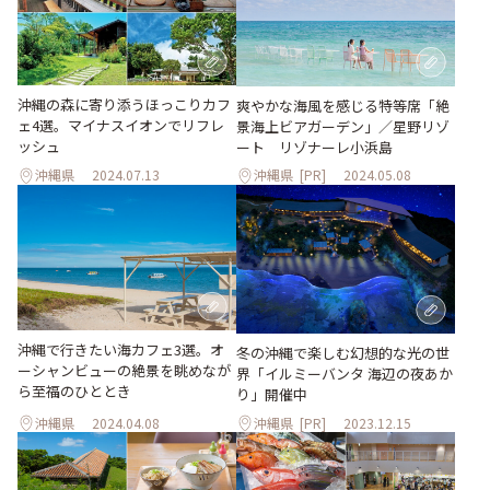
沖縄の森に寄り添うほっこりカフ
爽やかな海⾵を感じる特等席「絶
ェ4選。マイナスイオンでリフレ
景海上ビアガーデン」／星野リゾ
ッシュ
ート リゾナーレ⼩浜島
沖縄県
2024.07.13
沖縄県
[PR]
2024.05.08
沖縄で行きたい海カフェ3選。オ
冬の沖縄で楽しむ幻想的な光の世
ーシャンビューの絶景を眺めなが
界「イルミーバンタ 海辺の夜あか
ら至福のひととき
り」開催中
沖縄県
2024.04.08
沖縄県
[PR]
2023.12.15