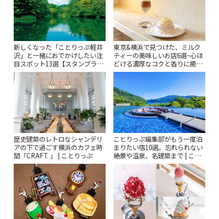
新しくなった「ことりっぷ軽井
東京&横浜で見つけた、ミルク
沢」と一緒におでかけしたい注
ティーの美味しいお店6選~心ほ
目スポット13選【スタンプラリ
どける濃厚なコクと香りに癒や
ー開催中】 | ことりっぷ
されるティータイム~ | ことりっ
ぷ
歴史建築のレトロなシャンデリ
ことりっぷ編集部がもう一度泊
アの下で過ごす横浜のカフェ時
まりたい宿10選。忘れられない
間「CRAFT. 」 | ことりっぷ
絶景や温泉、名建築まで | こと
りっぷ