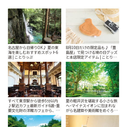
名古屋から日帰りOK♪ 夏の東
8月10日だけの限定品も♪「豊
海を楽しむおすすめスポット6
島屋」で見つける鳩の日グッズ
選 | ことりっぷ
と本店限定アイテム | ことりっ
ぷ
すべて東京駅から徒歩5分以内
夏の軽井沢を堪能する小さな旅
♪駅近カフェ最新ガイド6選~重
へ~マイナスイオンに包まれな
要文化財の洋館カフェから、改
がら名建築や美術館をめぐろう
札すぐのレトロ喫茶まで~ | こと
~ | ことりっぷ
りっぷ