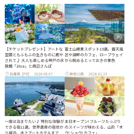
【チケットプレゼント】アートな
富士山絶景スポット10選。露天風
空間ともふもふの生きものに癒や
呂や湖畔のカフェ、ロープウェイ
されて♪ 大人も楽しめる神戸の水
から眺めるとっておきの景色
族館「átoa」と周辺さんぽ
兵庫県
[PR]
2026.08.07
神奈川県
2026.02.23
一度は泊まりたい♪ 特別な体験が
本日オープン! フルーツたっぷり
できる宿11選。世界遺産の宿坊か
のスイーツが味わえる、山形「オ
ら城泊、水上アートホテルまで
ウ! ショウ! カフェ」