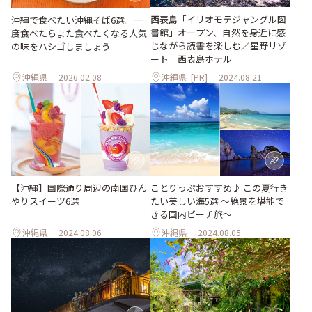
西表島「イリオモテジャングル図
沖縄で食べたい沖縄そば6選。一
書館」オープン、自然を身近に感
度食べたらまた食べたくなる人気
じながら読書を楽しむ／星野リゾ
の味をハシゴしましょう
ート 西表島ホテル
沖縄県
2026.02.08
沖縄県
[PR]
2024.08.21
【沖縄】国際通り周辺の南国ひん
ことりっぷおすすめ♪ この夏行き
やりスイーツ6選
たい美しい海5選 〜絶景を堪能で
きる国内ビーチ旅～
沖縄県
2024.08.06
沖縄県
2024.08.05