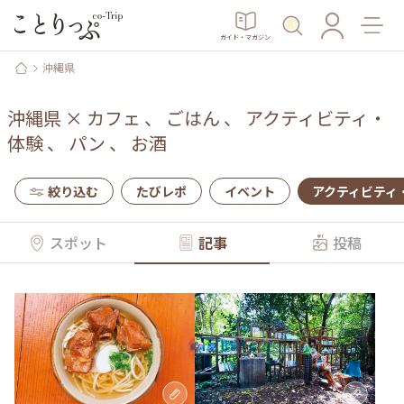
ガイド・マガジン
沖縄県
沖縄県
×
カフェ
、
ごはん
、
アクティビティ・
体験
、
パン
、
お酒
絞り込む
たびレポ
イベント
アクティビティ
スポット
記事
投稿