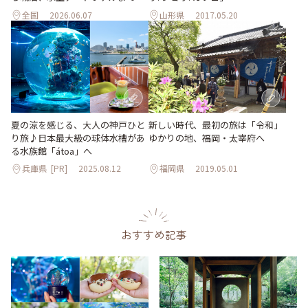
全国
2026.06.07
山形県
2017.05.20
夏の涼を感じる、大人の神戸ひと
新しい時代、最初の旅は「令和」
り旅♪日本最大級の球体水槽があ
ゆかりの地、福岡・太宰府へ
る水族館「átoa」へ
兵庫県
[PR]
2025.08.12
福岡県
2019.05.01
おすすめ記事