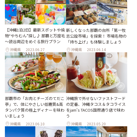
【沖縄1泊2日】最新スポットや焼
新しくなった那覇の台所「第一牧
物“やちむん”探し♪ 那覇と万座毛
志公設市場」を探索！ 市場名物の
～読谷周辺をめぐる旅行プラン
「持ち上げ」も体験しましょう
沖縄県
2023.06.27
沖縄県
2023.06.14
那覇市の「お肉とチーズのてだこ
沖縄旅で外せないファストフード
亭」で、体にやさしい低糖質&高
の定番、沖縄タコス＆タコライス
タンパク質の極上ディナーを味わ
をjam's TACOS国際通り店で味わ
いましょう
う
沖縄県
2023.06.10
沖縄県
2023.05.20