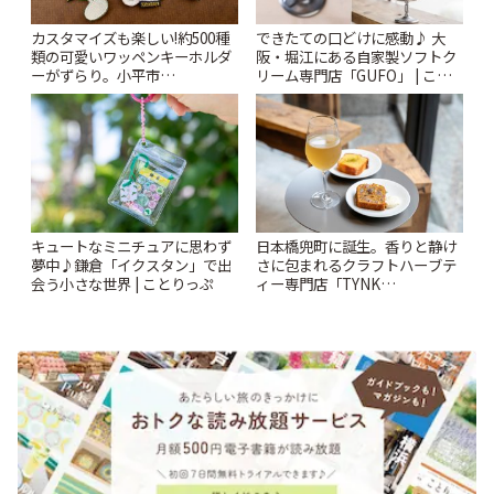
カスタマイズも楽しい!約500種
できたての口どけに感動♪ 大
類の可愛いワッペンキーホルダ
阪・堀江にある自家製ソフトク
ーがずらり。小平市
リーム専門店「GUFO」 | こと
「Kimamaya T&K」 | ことりっ
りっぷ
ぷ
キュートなミニチュアに思わず
日本橋兜町に誕生。香りと静け
夢中♪鎌倉「イクスタン」で出
さに包まれるクラフトハーブテ
会う小さな世界 | ことりっぷ
ィー専門店「TYNK
Kabutocho」 | ことりっぷ