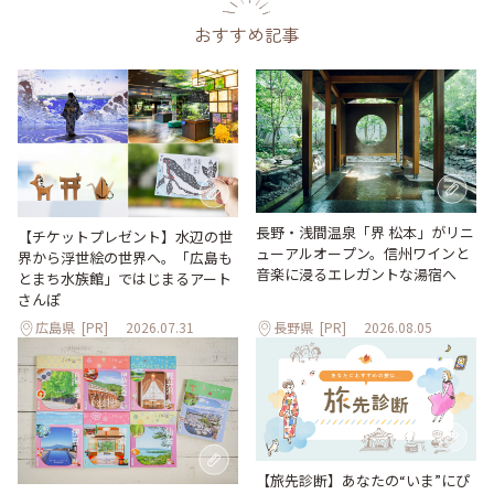
おすすめ記事
長野・浅間温泉「界 松本」がリニ
【チケットプレゼント】水辺の世
ューアルオープン。信州ワインと
界から浮世絵の世界へ。「広島も
音楽に浸るエレガントな湯宿へ
とまち水族館」ではじまるアート
さんぽ
広島県
[PR]
2026.07.31
長野県
[PR]
2026.08.05
【旅先診断】あなたの“いま”にぴ