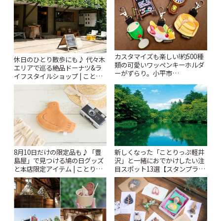
カスタマイズも楽しい!約500種
休日のひとり散歩にも♪ 代々木
類の可愛いワッペンキーホルダ
エリアで巡る絶品ドーナツ&ラ
ーがずらり。小平市
イフスタイルショップ | ことり
「Kimamaya T&K」 | ことりっ
っぷ
ぷ
8月10日だけの限定品も♪「豊
新しくなった「ことりっぷ軽井
島屋」で見つける鳩の日グッズ
沢」と一緒におでかけしたい注
と本店限定アイテム | ことりっ
目スポット13選【スタンプラリ
ぷ
ー開催中】 | ことりっぷ