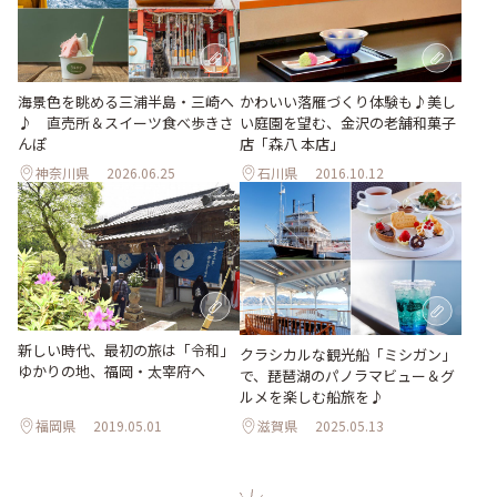
海景色を眺める三浦半島・三崎へ
かわいい落雁づくり体験も♪美し
♪ 直売所＆スイーツ食べ歩きさ
い庭園を望む、金沢の老舗和菓子
んぽ
店「森八 本店」
神奈川県
2026.06.25
石川県
2016.10.12
新しい時代、最初の旅は「令和」
クラシカルな観光船「ミシガン」
ゆかりの地、福岡・太宰府へ
で、琵琶湖のパノラマビュー＆グ
ルメを楽しむ船旅を♪
福岡県
2019.05.01
滋賀県
2025.05.13