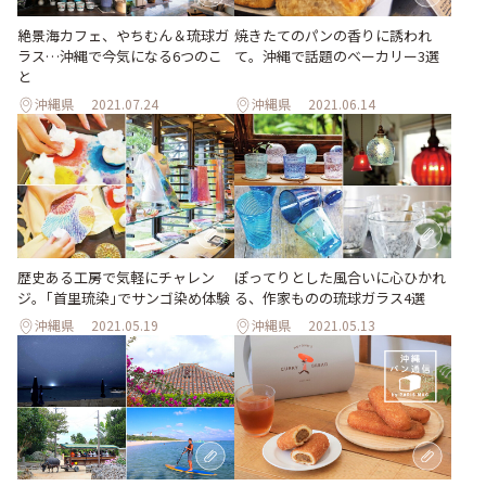
絶景海カフェ、やちむん＆琉球ガ
焼きたてのパンの香りに誘われ
ラス…沖縄で今気になる6つのこ
て。沖縄で話題のベーカリー3選
と
沖縄県
2021.07.24
沖縄県
2021.06.14
歴史ある工房で気軽にチャレン
ぽってりとした風合いに心ひかれ
ジ。｢首里琉染｣でサンゴ染め体験
る、作家ものの琉球ガラス4選
沖縄県
2021.05.19
沖縄県
2021.05.13