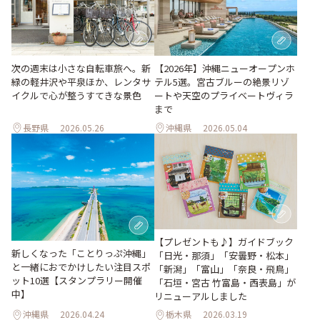
次の週末は小さな自転車旅へ。新
【2026年】沖縄ニューオープンホ
緑の軽井沢や平泉ほか、レンタサ
テル5選。宮古ブルーの絶景リゾ
イクルで心が整うすてきな景色
ートや天空のプライベートヴィラ
まで
長野県
2026.05.26
沖縄県
2026.05.04
【プレゼントも♪】ガイドブック
新しくなった「ことりっぷ沖縄」
「日光・那須」「安曇野・松本」
と一緒におでかけしたい注目スポ
「新潟」「富山」「奈良・飛鳥」
ット10選【スタンプラリー開催
「石垣・宮古 竹富島・西表島」が
中】
リニューアルしました
沖縄県
2026.04.24
栃木県
2026.03.19