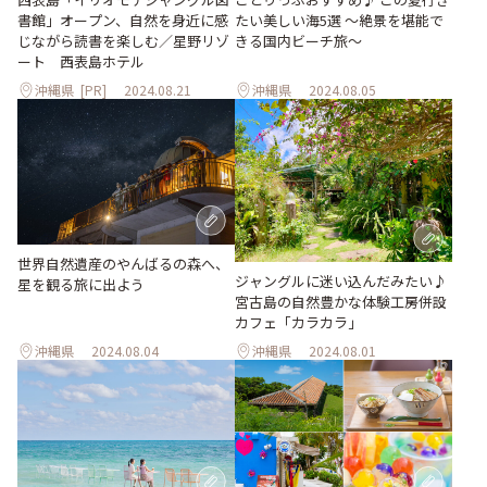
たい美しい海5選 〜絶景を堪能で
書館」オープン、自然を身近に感
きる国内ビーチ旅～
じながら読書を楽しむ／星野リゾ
ート 西表島ホテル
沖縄県
[PR]
2024.08.21
沖縄県
2024.08.05
世界自然遺産のやんばるの森へ、
ジャングルに迷い込んだみたい♪
星を観る旅に出よう
宮古島の自然豊かな体験工房併設
カフェ「カラカラ」
沖縄県
2024.08.04
沖縄県
2024.08.01