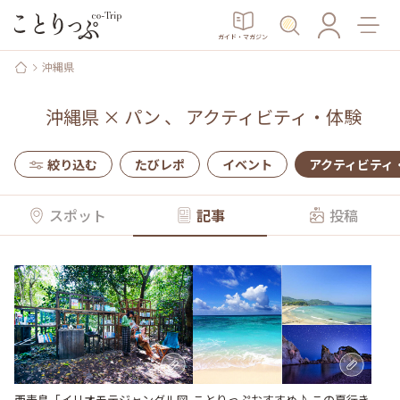
ガイド・マガジン
沖縄県
沖縄県
×
パン
、
アクティビティ・体験
絞り込む
たびレポ
イベント
アクティビティ
スポット
記事
投稿
ことりっぷおすすめ♪ この夏行き
西表島「イリオモテジャングル図