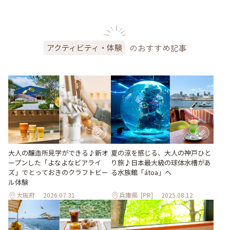
のおすすめ記事
アクティビティ・体験
大人の醸造所見学ができる♪新オ
夏の涼を感じる、大人の神戸ひと
ープンした「よなよなビアライ
り旅♪日本最大級の球体水槽があ
ズ」でとっておきのクラフトビー
る水族館「átoa」へ
ル体験
大阪府
2026.07.31
兵庫県
[PR]
2025.08.12