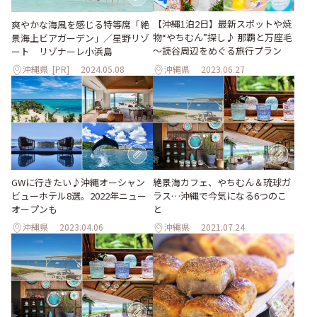
【沖縄1泊2日】最新スポットや焼
爽やかな海⾵を感じる特等席「絶
物“やちむん”探し♪ 那覇と万座毛
景海上ビアガーデン」／星野リゾ
～読谷周辺をめぐる旅行プラン
ート リゾナーレ⼩浜島
沖縄県
[PR]
2024.05.08
沖縄県
2023.06.27
GWに行きたい♪沖縄オーシャン
絶景海カフェ、やちむん＆琉球ガ
ビューホテル8選。2022年ニュー
ラス…沖縄で今気になる6つのこ
オープンも
と
沖縄県
2023.04.06
沖縄県
2021.07.24