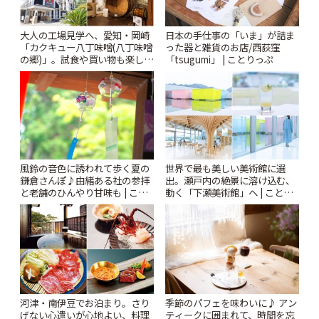
大人の工場見学へ、愛知・岡崎
日本の手仕事の「いま」が詰ま
「カクキュー八丁味噌(八丁味噌
った器と雑貨のお店/西荻窪
の郷)」。試食や買い物も楽しみ
「tsugumi」 | ことりっぷ
♪ | ことりっぷ
風鈴の音色に誘われて歩く夏の
世界で最も美しい美術館に選
鎌倉さんぽ♪由緒ある社の参拝
出。瀬戸内の絶景に溶け込む、
と老舗のひんやり甘味も | こと
動く「下瀬美術館」へ | ことり
りっぷ
っぷ
河津・南伊豆でお泊まり。さり
季節のパフェを味わいに♪ アン
げない心遣いが心地よい、料理
ティークに囲まれて、時間を忘