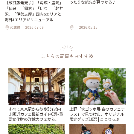
ったりな旅先が見つかる♪
【改訂版発売♪】「角館・盛岡」
「仙台」「鎌倉」「伊豆」「軽井
沢」「伊勢志摩」国内6エリアと
海外1エリアがリニューアル
宮城県
2026.07.09
2026.05.15
こちらの記事もおすすめ
すべて東京駅から徒歩5分以内
上野「大ゴッホ展 夜のカフェテ
♪駅近カフェ最新ガイド6選~重
ラス」で見つけた、オリジナル
要文化財の洋館カフェから、改
限定グッズ10選 | ことりっぷ
札すぐのレトロ喫茶まで~ | こと
りっぷ