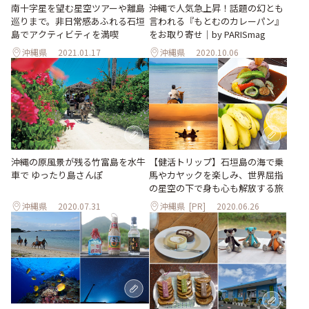
南十字星を望む星空ツアーや離島
沖縄で人気急上昇！話題の幻とも
巡りまで。非日常感あふれる石垣
言われる『もとむのカレーパン』
島でアクティビティを満喫
をお取り寄せ｜by PARISmag
沖縄県
2021.01.17
沖縄県
2020.10.06
【健活トリップ】石垣島の海で乗
沖縄の原風景が残る竹富島を水牛
馬やカヤックを楽しみ、世界屈指
車で ゆったり島さんぽ
の星空の下で身も心も解放する旅
沖縄県
2020.07.31
沖縄県
[PR]
2020.06.26