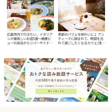
広島市内で行きたい、イタリア
季節のパフェを味わいに♪ アン
ンが美味しいお店5選〜絶景ビ
ティークに囲まれて、時間を忘
ューの高台からリバーサイドま
れて過ごしたくなるカフェ/浅草
で〜 | ことりっぷ
「annorum cafe」 | ことりっぷ