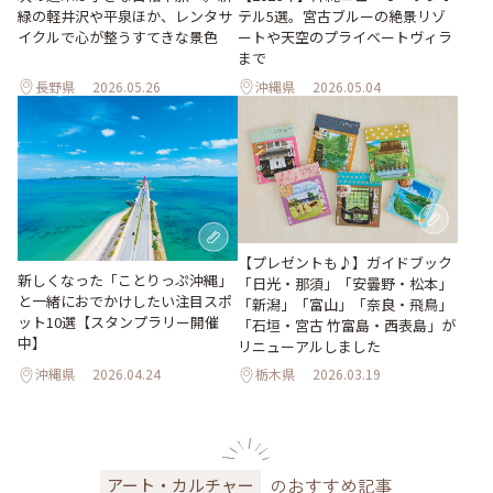
緑の軽井沢や平泉ほか、レンタサ
テル5選。宮古ブルーの絶景リゾ
イクルで心が整うすてきな景色
ートや天空のプライベートヴィラ
まで
長野県
2026.05.26
沖縄県
2026.05.04
【プレゼントも♪】ガイドブック
新しくなった「ことりっぷ沖縄」
「日光・那須」「安曇野・松本」
と一緒におでかけしたい注目スポ
「新潟」「富山」「奈良・飛鳥」
ット10選【スタンプラリー開催
「石垣・宮古 竹富島・西表島」が
中】
リニューアルしました
沖縄県
2026.04.24
栃木県
2026.03.19
のおすすめ記事
アート・カルチャー