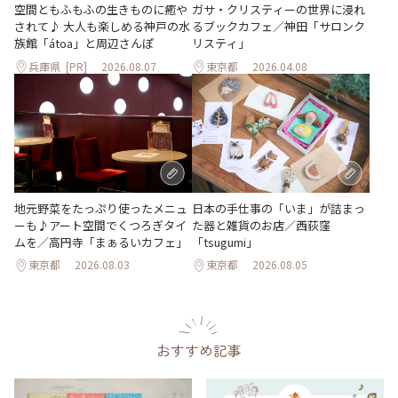
空間ともふもふの生きものに癒や
ガサ・クリスティーの世界に浸れ
されて♪ 大人も楽しめる神戸の水
るブックカフェ／神田「サロンク
族館「átoa」と周辺さんぽ
リスティ」
兵庫県
[PR]
2026.08.07
東京都
2026.04.08
地元野菜をたっぷり使ったメニュ
日本の手仕事の「いま」が詰まっ
ーも♪アート空間でくつろぎタイ
た器と雑貨のお店／西荻窪
ムを／高円寺「まぁるいカフェ」
「tsugumi」
東京都
2026.08.03
東京都
2026.08.05
おすすめ記事