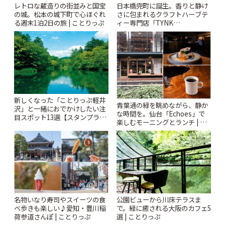
レトロな蔵造りの街並みと国宝
日本橋兜町に誕生。香りと静け
の城。松本の城下町で心ほぐれ
さに包まれるクラフトハーブテ
る週末1泊2日の旅 | ことりっぷ
ィー専門店「TYNK
Kabutocho」 | ことりっぷ
新しくなった「ことりっぷ軽井
青葉通の緑を眺めながら、静か
沢」と一緒におでかけしたい注
な時間を。仙台「Echoes」で
目スポット13選【スタンプラリ
楽しむモーニングとランチ | こ
ー開催中】 | ことりっぷ
とりっぷ
名物いなり寿司やスイーツの食
公園ビューから川床テラスま
べ歩きも楽しい♪愛知・豊川稲
で。緑に癒される大阪のカフェ5
荷参道さんぽ | ことりっぷ
選 | ことりっぷ