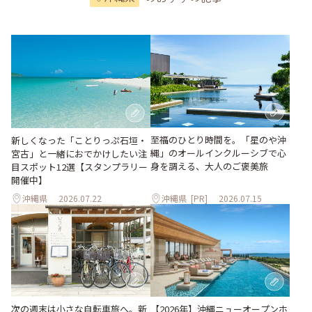
至福のひとり時間を。「星のや沖
新しくなった「ことりっぷ石垣・
縄」のオールインクルーシブで心
宮古」と一緒におでかけしたい注
身を調える、大人のご褒美旅
目スポット12選【スタンプラリー
開催中】
沖縄県
2026.07.22
沖縄県
[PR]
2026.07.15
次の週末は小さな自転車旅へ。新
【2026年】沖縄ニューオープンホ