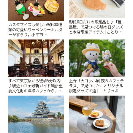
8月10日だけの限定品も♪「豊
カスタマイズも楽しい!約500種
島屋」で見つける鳩の日グッズ
類の可愛いワッペンキーホルダ
と本店限定アイテム | ことりっ
ーがずらり。小平市
ぷ
「Kimamaya T&K」 | ことりっ
ぷ
すべて東京駅から徒歩5分以内
上野「大ゴッホ展 夜のカフェテ
♪駅近カフェ最新ガイド6選~重
ラス」で見つけた、オリジナル
要文化財の洋館カフェから、改
限定グッズ10選 | ことりっぷ
札すぐのレトロ喫茶まで~ | こと
りっぷ