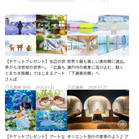
世界で最も美しい美術館に選出。
【チケットプレゼント】水辺の世
瀬戸内の絶景に溶け込む、動く
界から浮世絵の世界へ。「広島も
「下瀬美術館」へ
とまち水族館」ではじまるアート
さんぽ
広島県
[PR]
2026.07.31
広島県
2026.07.27
【チケットプレゼント】アートな
オリエント急行の客車のよう♪ ア