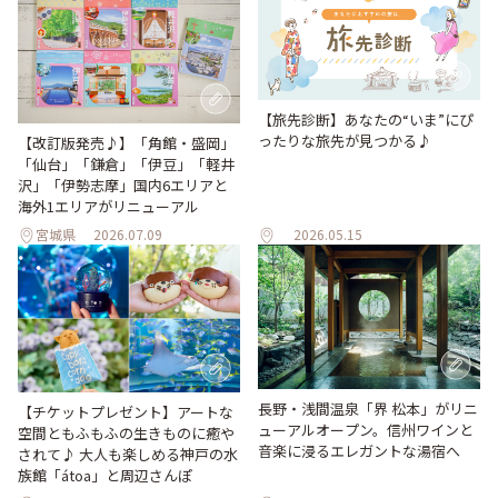
【旅先診断】あなたの“いま”にぴ
ったりな旅先が見つかる♪
【改訂版発売♪】「角館・盛岡」
「仙台」「鎌倉」「伊豆」「軽井
沢」「伊勢志摩」国内6エリアと
海外1エリアがリニューアル
宮城県
2026.07.09
2026.05.15
長野・浅間温泉「界 松本」がリニ
【チケットプレゼント】アートな
ューアルオープン。信州ワインと
空間ともふもふの生きものに癒や
音楽に浸るエレガントな湯宿へ
されて♪ 大人も楽しめる神戸の水
族館「átoa」と周辺さんぽ