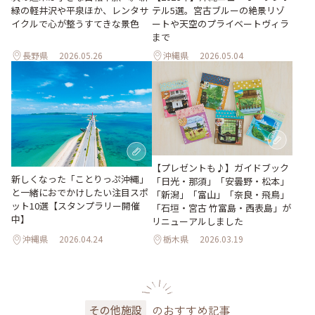
緑の軽井沢や平泉ほか、レンタサ
テル5選。宮古ブルーの絶景リゾ
イクルで心が整うすてきな景色
ートや天空のプライベートヴィラ
まで
長野県
2026.05.26
沖縄県
2026.05.04
【プレゼントも♪】ガイドブック
新しくなった「ことりっぷ沖縄」
「日光・那須」「安曇野・松本」
と一緒におでかけしたい注目スポ
「新潟」「富山」「奈良・飛鳥」
ット10選【スタンプラリー開催
「石垣・宮古 竹富島・西表島」が
中】
リニューアルしました
沖縄県
2026.04.24
栃木県
2026.03.19
のおすすめ記事
その他施設