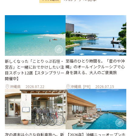
至福のひとり時間を。「星のや沖
新しくなった「ことりっぷ石垣・
縄」のオールインクルーシブで心
宮古」と一緒におでかけしたい注
身を調える、大人のご褒美旅
目スポット12選【スタンプラリー
開催中】
沖縄県
2026.07.22
沖縄県
[PR]
2026.07.15
次の週末は小さな自転車旅へ。新
【2026年】沖縄ニューオープンホ