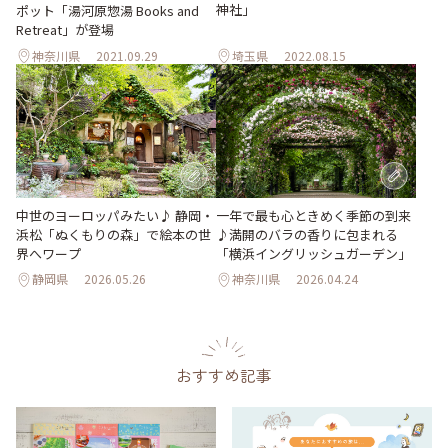
神社」
ポット「湯河原惣湯 Books and
Retreat」が登場
神奈川県
2021.09.29
埼玉県
2022.08.15
中世のヨーロッパみたい♪ 静岡・
一年で最も心ときめく季節の到来
浜松「ぬくもりの森」で絵本の世
♪満開のバラの香りに包まれる
界へワープ
「横浜イングリッシュガーデン」
静岡県
2026.05.26
神奈川県
2026.04.24
おすすめ記事