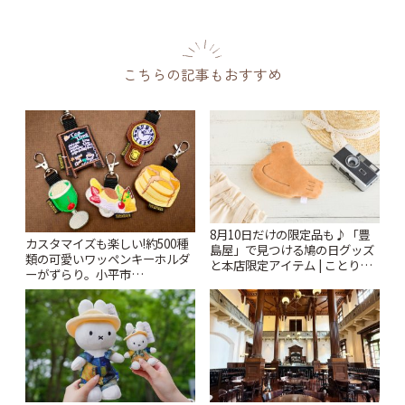
こちらの記事もおすすめ
8月10日だけの限定品も♪「豊
カスタマイズも楽しい!約500種
島屋」で見つける鳩の日グッズ
類の可愛いワッペンキーホルダ
と本店限定アイテム | ことりっ
ーがずらり。小平市
ぷ
「Kimamaya T&K」 | ことりっ
ぷ