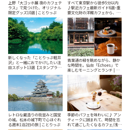
上野「大ゴッホ展 夜のカフェテ
すべて東京駅から徒歩5分以内
ラス」で見つけた、オリジナル
♪駅近カフェ最新ガイド6選~重
限定グッズ10選 | ことりっぷ
要文化財の洋館カフェから、改
札すぐのレトロ喫茶まで~ | こと
りっぷ
新しくなった「ことりっぷ軽井
青葉通の緑を眺めながら、静か
沢」と一緒におでかけしたい注
な時間を。仙台「Echoes」で
目スポット13選【スタンプラリ
楽しむモーニングとランチ | こ
ー開催中】 | ことりっぷ
とりっぷ
レトロな蔵造りの街並みと国宝
季節のパフェを味わいに♪ アン
の城。松本の城下町で心ほぐれ
ティークに囲まれて、時間を忘
る週末1泊2日の旅 | ことりっぷ
れて過ごしたくなるカフェ/浅草
「annorum cafe」 | ことりっぷ