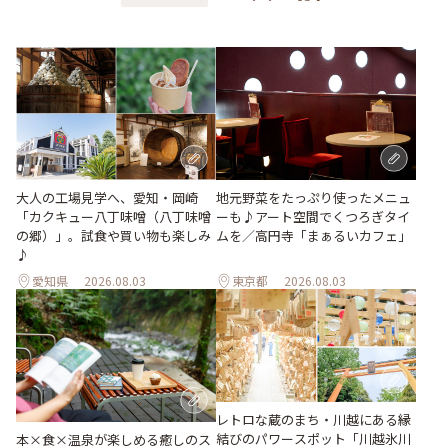
地元野菜をたっぷり使ったメニュ
大人の工場見学へ、愛知・岡崎
ーも♪アート空間でくつろぎタイ
「カクキュー八丁味噌（八丁味噌
ムを／高円寺「まぁるいカフェ」
の郷）」。試食や買い物も楽しみ
♪
愛知県
2026.08.03
東京都
2026.08.03
レトロな蔵のまち・川越にある縁
結びのパワースポット「川越氷川
本×食×温泉が楽しめる癒しのス