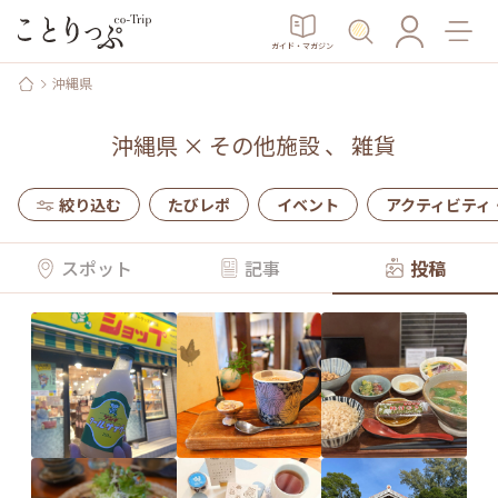
ガイド・マガジン
沖縄県
沖縄県
×
その他施設
、
雑貨
絞り込む
たびレポ
イベント
アクティビティ
スポット
記事
投稿