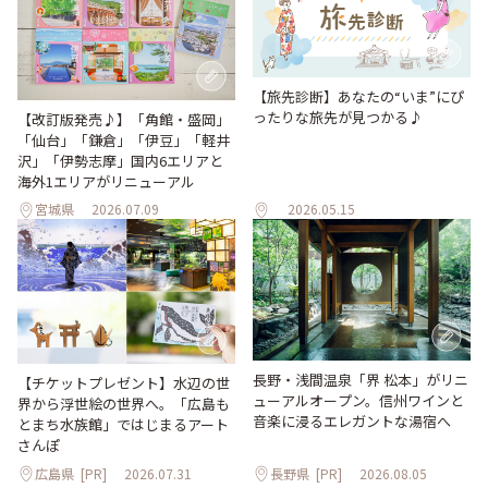
【旅先診断】あなたの“いま”にぴ
ったりな旅先が見つかる♪
【改訂版発売♪】「角館・盛岡」
「仙台」「鎌倉」「伊豆」「軽井
沢」「伊勢志摩」国内6エリアと
海外1エリアがリニューアル
宮城県
2026.07.09
2026.05.15
長野・浅間温泉「界 松本」がリニ
【チケットプレゼント】水辺の世
ューアルオープン。信州ワインと
界から浮世絵の世界へ。「広島も
音楽に浸るエレガントな湯宿へ
とまち水族館」ではじまるアート
さんぽ
広島県
[PR]
2026.07.31
長野県
[PR]
2026.08.05