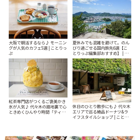
大阪で朝活するなら♪ モーニン
夏休みでも混雑を避けて。のん
グが人気のカフェ5選 | ことりっ
びり過ごせる国内旅先6選【こ
ぷ
とりっぷ編集部おすすめ】 | こ
とりっぷ
紅茶専門店がつくるご褒美かき
休日のひとり散歩にも♪ 代々木
氷が人気♪ 代々木の路地裏で心
エリアで巡る絶品ドーナツ&ラ
ときめくひんやり時間「ティー
イフスタイルショップ | ことり
スイーツ ラボ コンテナート」 |
っぷ
ことりっぷ