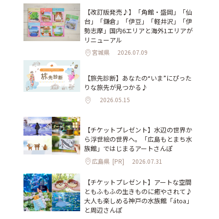
【改訂版発売♪】「角館・盛岡」「仙
台」「鎌倉」「伊豆」「軽井沢」「伊
勢志摩」国内6エリアと海外1エリアが
リニューアル
宮城県
2026.07.09
【旅先診断】あなたの“いま”にぴった
りな旅先が見つかる♪
2026.05.15
【チケットプレゼント】水辺の世界か
ら浮世絵の世界へ。「広島もとまち水
族館」ではじまるアートさんぽ
広島県
[PR]
2026.07.31
【チケットプレゼント】アートな空間
ともふもふの生きものに癒やされて♪
大人も楽しめる神戸の水族館「átoa」
と周辺さんぽ