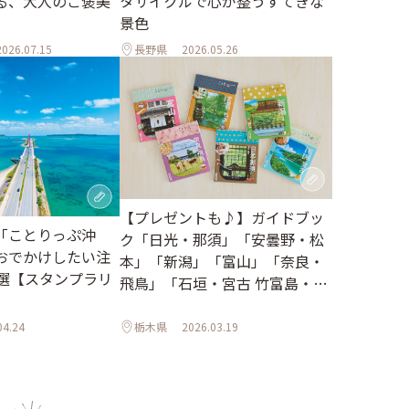
る、大人のご褒美
タサイクルで心が整うすてきな
景色
2026.07.15
長野県
2026.05.26
【プレゼントも♪】ガイドブッ
「ことりっぷ沖
ク「日光・那須」「安曇野・松
おでかけしたい注
本」「新潟」「富山」「奈良・
0選【スタンプラリ
飛鳥」「石垣・宮古 竹富島・西
表島」がリニューアルしました
04.24
栃木県
2026.03.19