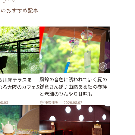
のおすすめ記事
風鈴の音色に誘われて歩く夏の
ら川床テラスま
鎌倉さんぽ♪由緒ある社の参拝
れる大阪のカフェ5
と老舗のひんやり甘味も
08.03
神奈川県
2026.08.02