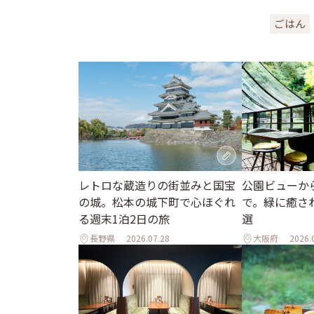
ごはん
レトロな蔵造りの街並みと国宝
公園ビューか
の城。松本の城下町で心ほぐれ
で。緑に癒さ
る週末1泊2日の旅
選
長野県
2026.07.28
大阪府
2026.