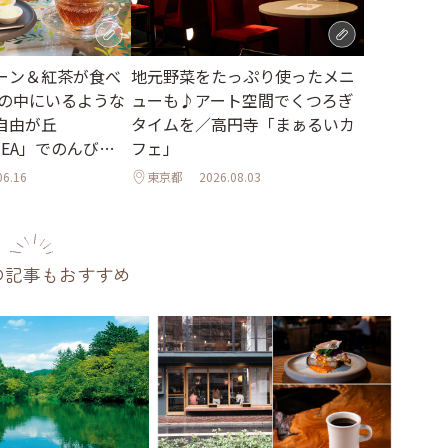
地元野菜をたっぷり使ったメニ
ーン＆紅茶が食べ
ューも♪アート空間でくつろぎ
森の中にいるような
タイムを／高円寺「まぁるいカ
自由が丘
フェ」
 TEA」でのんびり
06.16
東京都
2026.08.03
の記事もおすすめ