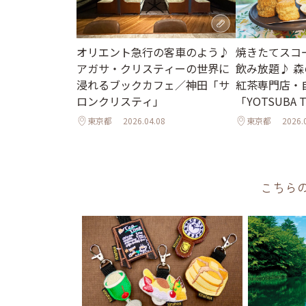
オリエント急行の客車のよう♪
焼きたてスコ
アガサ・クリスティーの世界に
飲み放題♪ 
浸れるブックカフェ／神田「サ
紅茶専門店・
ロンクリスティ」
「YOTSUBA
時間
東京都
2026.04.08
東京都
2026.
こちら