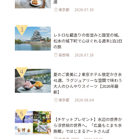
選
東京都
2026.07.30
3
レトロな蔵造りの街並みと国宝の城。
松本の城下町で心ほぐれる週末1泊2日
の旅
長野県
2026.07.28
4
夏のご褒美に♪東京ホテル限定かき氷
41選。ラグジュアリーな空間で味わう
大人のひんやりスイーツ【2026年最
新】
東京都
2026.08.04
5
【チケットプレゼント】水辺の世界か
ら浮世絵の世界へ。「広島もとまち水
族館」ではじまるアートさんぽ