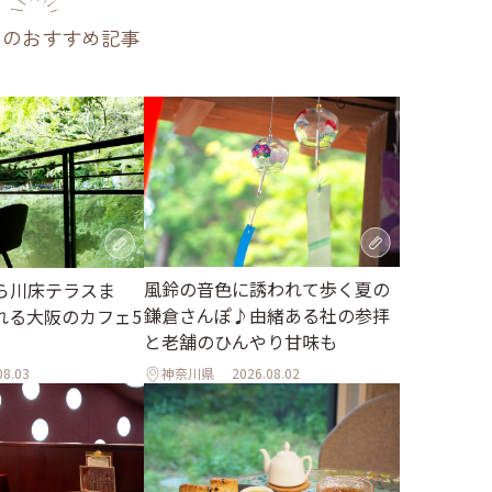
のおすすめ記事
風鈴の音色に誘われて歩く夏の
ら川床テラスま
鎌倉さんぽ♪由緒ある社の参拝
れる大阪のカフェ5
と老舗のひんやり甘味も
08.03
神奈川県
2026.08.02