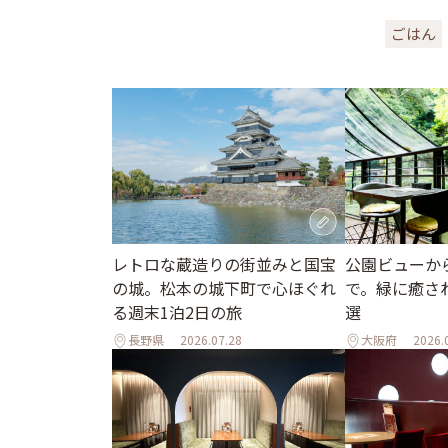
ごはん
レトロな蔵造りの街並みと国宝
公園ビューか
の城。松本の城下町で心ほぐれ
で。緑に癒さ
る週末1泊2日の旅
選
長野県
2026.07.28
大阪府
2026.