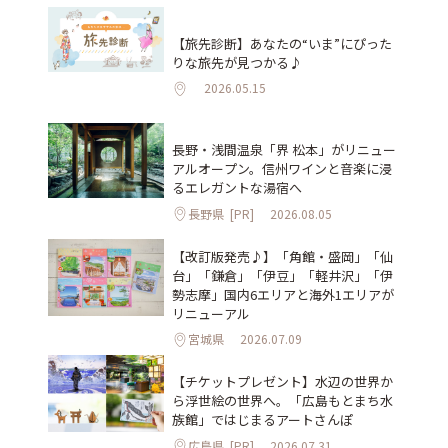
【旅先診断】あなたの“いま”にぴった
りな旅先が見つかる♪
2026.05.15
長野・浅間温泉「界 松本」がリニュー
アルオープン。信州ワインと音楽に浸
るエレガントな湯宿へ
長野県
[PR]
2026.08.05
【改訂版発売♪】「角館・盛岡」「仙
台」「鎌倉」「伊豆」「軽井沢」「伊
勢志摩」国内6エリアと海外1エリアが
リニューアル
宮城県
2026.07.09
【チケットプレゼント】水辺の世界か
ら浮世絵の世界へ。「広島もとまち水
族館」ではじまるアートさんぽ
広島県
[PR]
2026.07.31