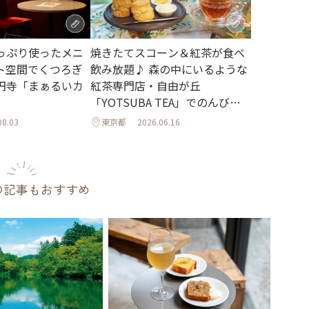
っぷり使ったメニ
焼きたてスコーン＆紅茶が食べ
ト空間でくつろぎ
飲み放題♪ 森の中にいるような
円寺「まぁるいカ
紅茶専門店・自由が丘
「YOTSUBA TEA」でのんびり
時間
08.03
東京都
2026.06.16
の記事もおすすめ