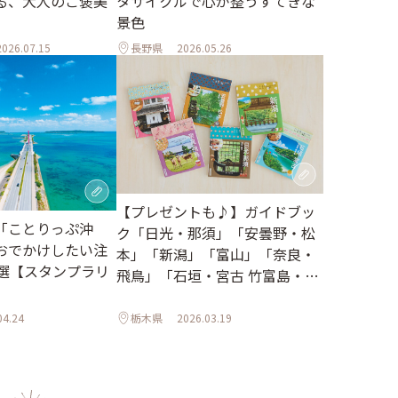
る、大人のご褒美
タサイクルで心が整うすてきな
景色
2026.07.15
長野県
2026.05.26
【プレゼントも♪】ガイドブッ
「ことりっぷ沖
ク「日光・那須」「安曇野・松
おでかけしたい注
本」「新潟」「富山」「奈良・
0選【スタンプラリ
飛鳥」「石垣・宮古 竹富島・西
表島」がリニューアルしました
04.24
栃木県
2026.03.19