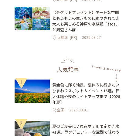
【チケットプレゼント】アートな空間
ともふもふの生きものに癒やされて♪
大人も楽しめる神戸の水族館「átoa」
と周辺さんぽ
兵庫県
[PR]
2026.08.07
人気記事
1
黄金色に輝く絶景。夏休みに行きたい
ひまわりスポット＆イベント15選。巨
大迷路や夜のライトアップまで【2026
年夏】
全国
2026.08.01
2
夏のご褒美に♪東京ホテル限定かき氷
41選。ラグジュアリーな空間で味わう