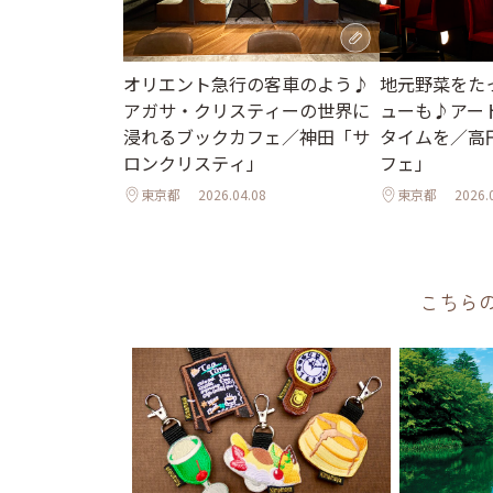
地元野菜をた
オリエント急行の客車のよう♪
ューも♪アー
アガサ・クリスティーの世界に
タイムを／高
浸れるブックカフェ／神田「サ
フェ」
ロンクリスティ」
東京都
2026.04.08
東京都
2026.
こちら