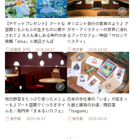
【チケットプレゼント】アートな
オリエント急行の客車のよう♪ ア
空間ともふもふの生きものに癒や
ガサ・クリスティーの世界に浸れ
されて♪ 大人も楽しめる神戸の水
るブックカフェ／神田「サロンク
族館「átoa」と周辺さんぽ
リスティ」
兵庫県
[PR]
2026.08.07
東京都
2026.04.08
地元野菜をたっぷり使ったメニュ
日本の手仕事の「いま」が詰まっ
ーも♪アート空間でくつろぎタイ
た器と雑貨のお店／西荻窪
ムを／高円寺「まぁるいカフェ」
「tsugumi」
東京都
2026.08.03
東京都
2026.08.05