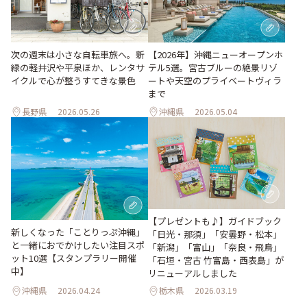
次の週末は小さな自転車旅へ。新
【2026年】沖縄ニューオープンホ
緑の軽井沢や平泉ほか、レンタサ
テル5選。宮古ブルーの絶景リゾ
イクルで心が整うすてきな景色
ートや天空のプライベートヴィラ
まで
長野県
2026.05.26
沖縄県
2026.05.04
【プレゼントも♪】ガイドブック
新しくなった「ことりっぷ沖縄」
「日光・那須」「安曇野・松本」
と一緒におでかけしたい注目スポ
「新潟」「富山」「奈良・飛鳥」
ット10選【スタンプラリー開催
「石垣・宮古 竹富島・西表島」が
中】
リニューアルしました
沖縄県
2026.04.24
栃木県
2026.03.19