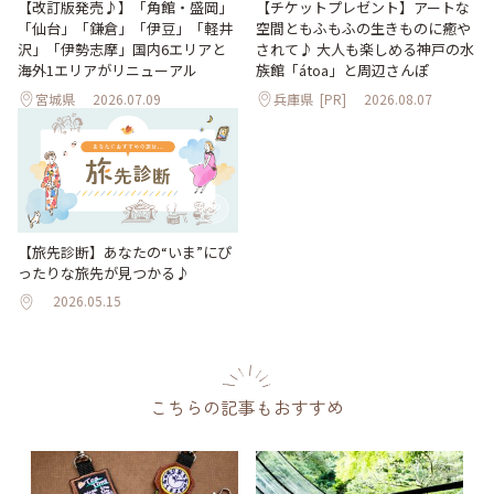
【改訂版発売♪】「角館・盛岡」
【チケットプレゼント】アートな
「仙台」「鎌倉」「伊豆」「軽井
空間ともふもふの生きものに癒や
沢」「伊勢志摩」国内6エリアと
されて♪ 大人も楽しめる神戸の水
海外1エリアがリニューアル
族館「átoa」と周辺さんぽ
宮城県
2026.07.09
兵庫県
[PR]
2026.08.07
【旅先診断】あなたの“いま”にぴ
ったりな旅先が見つかる♪
2026.05.15
こちらの記事もおすすめ