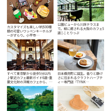
公園ビューから川床テラスま
カスタマイズも楽しい!約500種
で。緑に癒される大阪のカフェ5
類の可愛いワッペンキーホルダ
選 | ことりっぷ
ーがずらり。小平市
「Kimamaya T&K」 | ことりっ
ぷ
すべて東京駅から徒歩5分以内
日本橋兜町に誕生。香りと静け
♪駅近カフェ最新ガイド6選~重
さに包まれるクラフトハーブテ
要文化財の洋館カフェから、改
ィー専門店「TYNK
札すぐのレトロ喫茶まで~ | こと
Kabutocho」 | ことりっぷ
りっぷ