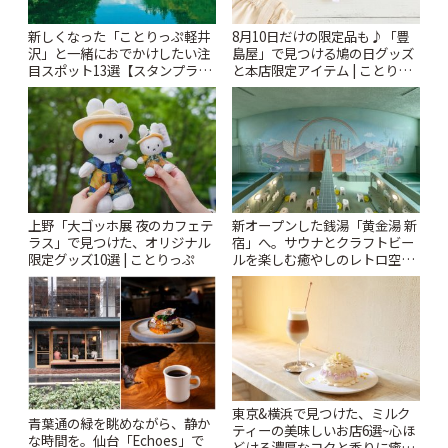
新しくなった「ことりっぷ軽井
8月10日だけの限定品も♪「豊
沢」と一緒におでかけしたい注
島屋」で見つける鳩の日グッズ
目スポット13選【スタンプラリ
と本店限定アイテム | ことりっ
ー開催中】 | ことりっぷ
ぷ
上野「大ゴッホ展 夜のカフェテ
新オープンした銭湯「黄金湯 新
ラス」で見つけた、オリジナル
宿」へ。サウナとクラフトビー
限定グッズ10選 | ことりっぷ
ルを楽しむ癒やしのレトロ空間
| ことりっぷ
東京&横浜で見つけた、ミルク
青葉通の緑を眺めながら、静か
ティーの美味しいお店6選~心ほ
な時間を。仙台「Echoes」で
どける濃厚なコクと香りに癒や