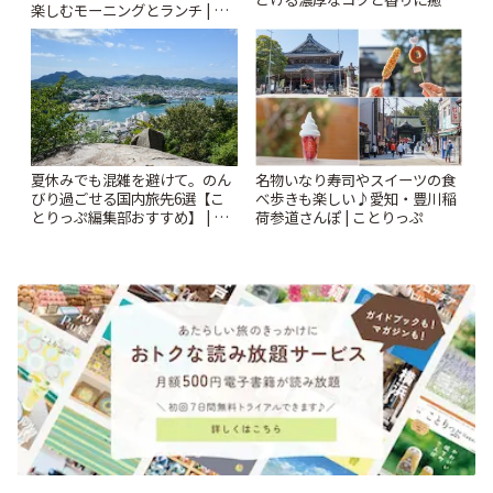
楽しむモーニングとランチ | こ
されるティータイム~ | ことりっ
とりっぷ
ぷ
夏休みでも混雑を避けて。のん
名物いなり寿司やスイーツの食
びり過ごせる国内旅先6選【こ
べ歩きも楽しい♪愛知・豊川稲
とりっぷ編集部おすすめ】 | こ
荷参道さんぽ | ことりっぷ
とりっぷ