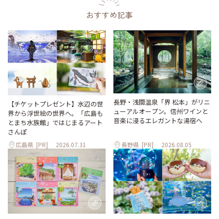
おすすめ記事
長野・浅間温泉「界 松本」がリニ
【チケットプレゼント】水辺の世
ューアルオープン。信州ワインと
界から浮世絵の世界へ。「広島も
音楽に浸るエレガントな湯宿へ
とまち水族館」ではじまるアート
さんぽ
広島県
[PR]
2026.07.31
長野県
[PR]
2026.08.05