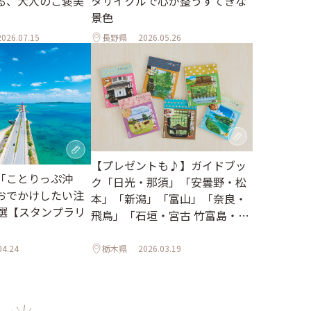
る、大人のご褒美
タサイクルで心が整うすてきな
景色
2026.07.15
長野県
2026.05.26
【プレゼントも♪】ガイドブッ
「ことりっぷ沖
ク「日光・那須」「安曇野・松
おでかけしたい注
本」「新潟」「富山」「奈良・
0選【スタンプラリ
飛鳥」「石垣・宮古 竹富島・西
表島」がリニューアルしました
04.24
栃木県
2026.03.19