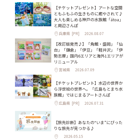
【チケットプレゼント】アートな空間
ともふもふの生きものに癒やされて♪
大人も楽しめる神戸の水族館「átoa」
と周辺さんぽ
兵庫県
[PR]
2026.08.07
【改訂版発売♪】「角館・盛岡」「仙
台」「鎌倉」「伊豆」「軽井沢」「伊
勢志摩」国内6エリアと海外1エリアが
リニューアル
宮城県
2026.07.09
【チケットプレゼント】水辺の世界か
ら浮世絵の世界へ。「広島もとまち水
族館」ではじまるアートさんぽ
広島県
[PR]
2026.07.31
【旅先診断】あなたの“いま”にぴった
りな旅先が見つかる♪
2026.05.15