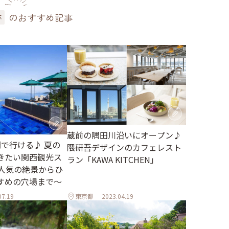
のおすすめ記事
跡
蔵前の隅田川沿いにオープン♪
間で行ける♪ 夏の
隈研吾デザインのカフェレスト
きたい関西観光ス
ラン「KAWA KITCHEN」
～人気の絶景からひ
すめの穴場まで～
07.19
東京都
2023.04.19