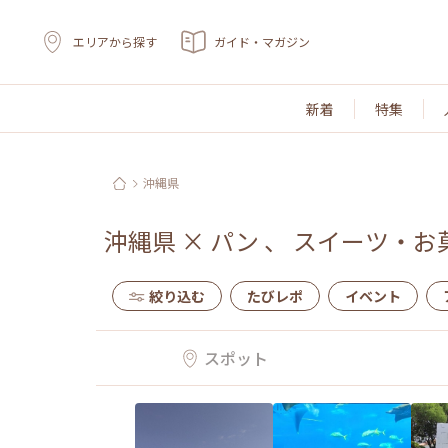
エリアから探す
ガイド・マガジン
新着
特集
沖縄県
沖縄県
×
パン
、
スイーツ・お
絞り込む
たびレポ
イベント
スポット