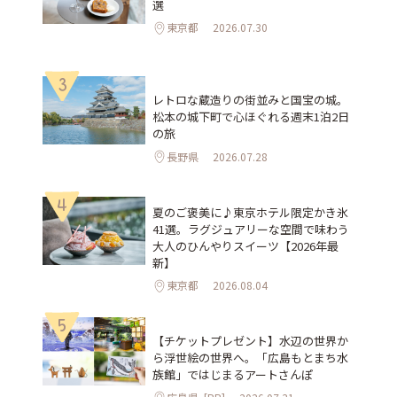
選
東京都
2026.07.30
3
レトロな蔵造りの街並みと国宝の城。
松本の城下町で心ほぐれる週末1泊2日
の旅
長野県
2026.07.28
4
夏のご褒美に♪東京ホテル限定かき氷
41選。ラグジュアリーな空間で味わう
大人のひんやりスイーツ【2026年最
新】
東京都
2026.08.04
5
【チケットプレゼント】水辺の世界か
ら浮世絵の世界へ。「広島もとまち水
族館」ではじまるアートさんぽ