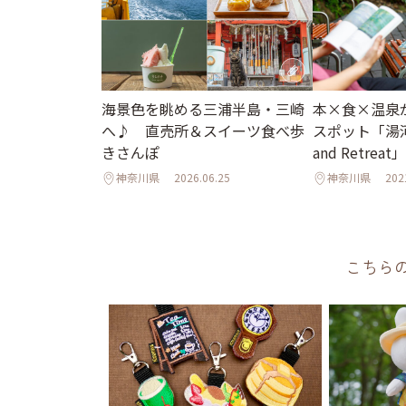
海景色を眺める三浦半島・三崎
本×食×温泉
へ♪ 直売所＆スイーツ食べ歩
スポット「湯河
きさんぽ
and Retrea
神奈川県
2026.06.25
神奈川県
202
こちら