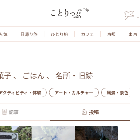
人気
日帰り旅
ひとり旅
カフェ
京都
東京
菓子
、
ごはん
、
名所・旧跡
アクティビティ・体験
アート・カルチャー
風景・景色
記事
投稿