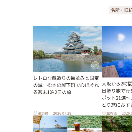
名所・旧
レトロな蔵造りの街並みと国宝
大阪から2時
の城。松本の城下町で心ほぐれ
日帰り旅で行
る週末1泊2日の旅
ポット21選
とり旅におす
長野県
2026.07.28
滋賀県
2026.