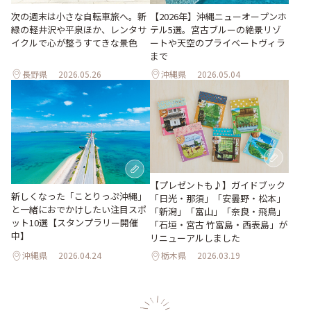
次の週末は小さな自転車旅へ。新
【2026年】沖縄ニューオープンホ
緑の軽井沢や平泉ほか、レンタサ
テル5選。宮古ブルーの絶景リゾ
イクルで心が整うすてきな景色
ートや天空のプライベートヴィラ
まで
長野県
2026.05.26
沖縄県
2026.05.04
【プレゼントも♪】ガイドブック
新しくなった「ことりっぷ沖縄」
「日光・那須」「安曇野・松本」
と一緒におでかけしたい注目スポ
「新潟」「富山」「奈良・飛鳥」
ット10選【スタンプラリー開催
「石垣・宮古 竹富島・西表島」が
中】
リニューアルしました
沖縄県
2026.04.24
栃木県
2026.03.19