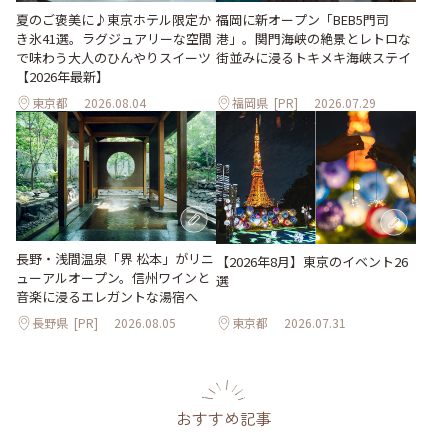
夏のご褒美に♪東京ホテル限定か
福岡に新オープン「BEB5門司
き氷41選。ラグジュアリーな空間
港」。関門海峡の絶景とレトロな
で味わう大人のひんやりスイーツ
街並みに浸るトキメキ海峡ステイ
【2026年最新】
東京都
2026.08.04
福岡県
[PR]
2026.07.29
長野・浅間温泉「界 松本」がリニ
【2026年8月】東京のイベント26
ューアルオープン。信州ワインと
選
音楽に浸るエレガントな湯宿へ
長野県
[PR]
2026.08.05
東京都
2026.07.31
おすすめ記事