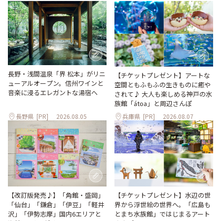
長野・浅間温泉「界 松本」がリニ
【チケットプレゼント】アートな
ューアルオープン。信州ワインと
空間ともふもふの生きものに癒や
音楽に浸るエレガントな湯宿へ
されて♪ 大人も楽しめる神戸の水
族館「átoa」と周辺さんぽ
長野県
[PR]
2026.08.05
兵庫県
[PR]
2026.08.07
【改訂版発売♪】「角館・盛岡」
【チケットプレゼント】水辺の世
「仙台」「鎌倉」「伊豆」「軽井
界から浮世絵の世界へ。「広島も
沢」「伊勢志摩」国内6エリアと
とまち水族館」ではじまるアート