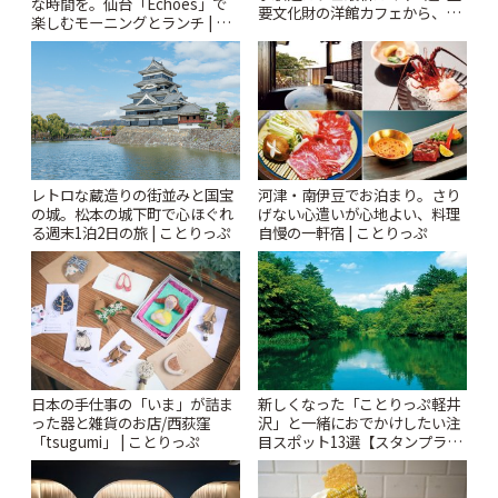
な時間を。仙台「Echoes」で
要文化財の洋館カフェから、改
楽しむモーニングとランチ | こ
札すぐのレトロ喫茶まで~ | こと
とりっぷ
りっぷ
レトロな蔵造りの街並みと国宝
河津・南伊豆でお泊まり。さり
の城。松本の城下町で心ほぐれ
げない心遣いが心地よい、料理
る週末1泊2日の旅 | ことりっぷ
自慢の一軒宿 | ことりっぷ
日本の手仕事の「いま」が詰ま
新しくなった「ことりっぷ軽井
った器と雑貨のお店/西荻窪
沢」と一緒におでかけしたい注
「tsugumi」 | ことりっぷ
目スポット13選【スタンプラリ
ー開催中】 | ことりっぷ