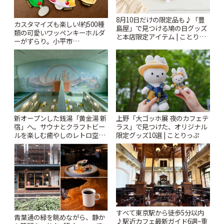
8月10日だけの限定品も♪「豊
カスタマイズも楽しい!約500種
島屋」で見つける鳩の日グッズ
類の可愛いワッペンキーホルダ
と本店限定アイテム | ことりっ
ーがずらり。小平市
ぷ
「Kimamaya T&K」 | ことりっ
ぷ
新オープンした銭湯「黄金湯 新
上野「大ゴッホ展 夜のカフェテ
宿」へ。サウナとクラフトビー
ラス」で見つけた、オリジナル
ルを楽しむ癒やしのレトロ空間
限定グッズ10選 | ことりっぷ
| ことりっぷ
すべて東京駅から徒歩5分以内
青葉通の緑を眺めながら、静か
♪駅近カフェ最新ガイド6選~重