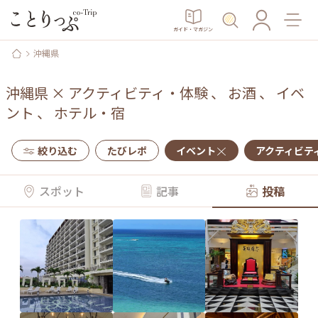
ガイド・マガジン
沖縄県
沖縄県
×
アクティビティ・体験
、
お酒
、
イベ
ント
、
ホテル・宿
絞り込む
たびレポ
イベント
アクティビテ
スポット
記事
投稿