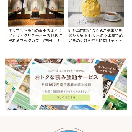
オリエント急行の客車のよう♪
紅茶専門店がつくるご褒美かき
アガサ・クリスティーの世界に
氷が人気♪ 代々木の路地裏で心
浸れるブックカフェ/神田「サロ
ときめくひんやり時間「ティー
ンクリスティ」 | ことりっぷ
スイーツ ラボ コンテナート」 |
ことりっぷ