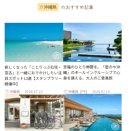
のおすすめ記事
沖縄県
至福のひとり時間を。「星のや沖
新しくなった「ことりっぷ石垣・
縄」のオールインクルーシブで心
宮古」と一緒におでかけしたい注
身を調える、大人のご褒美旅
目スポット12選【スタンプラリー
開催中】
沖縄県
2026.07.22
沖縄県
[PR]
2026.07.15