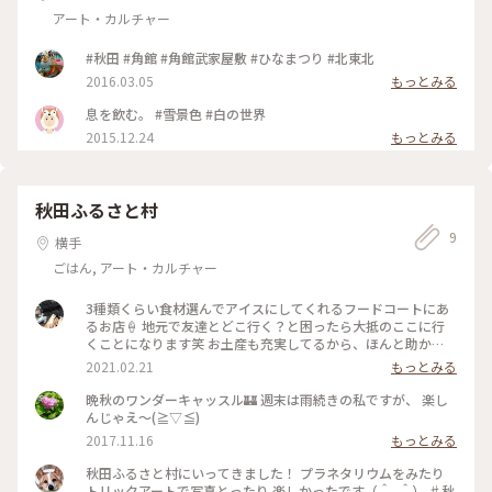
アート・カルチャー
#秋田 #角館 #角館武家屋敷 #ひなまつり #北東北
2016.03.05
もっとみる
息を飲む。 #雪景色 #白の世界
2015.12.24
もっとみる
秋田ふるさと村
9
横手
ごはん, アート・カルチャー
3種類くらい食材選んでアイスにしてくれるフードコートにあ
るお店🍦 地元で友達とどこ行く？と困ったら大抵のここに行
くことになります笑 お土産も充実してるから、ほんと助か
る！ 小さい頃は、味噌たんぽ作りやものづくり体験で来るこ
2021.02.21
もっとみる
とが多かったな〜 #秋田 #横手 #ほっとひと息
晩秋のワンダーキャッスル🏰 週末は雨続きの私ですが、 楽し
んじゃえ～(≧▽≦)
2017.11.16
もっとみる
秋田ふるさと村にいってきました！ プラネタリウムをみたり
トリックアートで写真とったり 楽しかったです（＾_＾） ♯秋