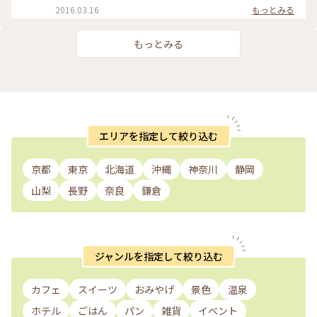
ても良い雰囲気でした。 お店の入り口にあるショーケースに
2016.03.16
もっとみる
は、チョコレートでコーティングして、ナッツやベリーでジュ
エリーみたいにデコレーションしたクロワッサンが並んでいま
した。東京でも人気のようで銀座にもお店があるみたい？ ラ
もっとみる
ンチはクロワッサンサンドとサラダと小さなデザートにコーヒ
ー。 #秋田#羽後町#古民家カフェ#クロワッサン#新緑#奥旅#
ことりっぷ秋田#緑あふれる
エリアを指定して絞り込む
京都
東京
北海道
沖縄
神奈川
静岡
山梨
長野
奈良
鎌倉
ジャンルを指定して絞り込む
カフェ
スイーツ
おみやげ
景色
温泉
ホテル
ごはん
パン
雑貨
イベント