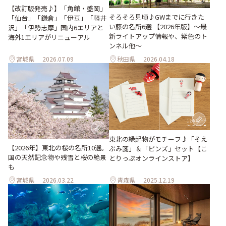
【改訂版発売♪】「角館・盛岡」
そろそろ見頃♪GWまでに行きた
「仙台」「鎌倉」「伊豆」「軽井
い藤の名所6選 【2026年版】～最
沢」「伊勢志摩」国内6エリアと
新ライトアップ情報や、紫色のト
海外1エリアがリニューアル
ンネル他～
宮城県
2026.07.09
秋田県
2026.04.18
東北の縁起物がモチーフ♪「そえ
【2026年】東北の桜の名所10選。
ぶみ箋」＆「ピンズ」セット【こ
国の天然記念物や残雪と桜の絶景
とりっぷオンラインストア】
も
宮城県
2026.03.22
青森県
2025.12.19