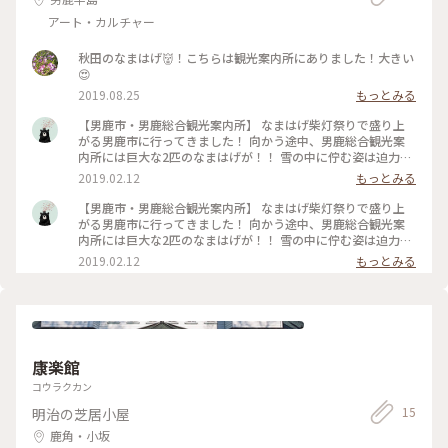
アート・カルチャー
秋田のなまはげ👹！こちらは観光案内所にありました！大きい
😍
2019.08.25
もっとみる
【男鹿市・男鹿総合観光案内所】 なまはげ柴灯祭りで盛り上
がる男鹿市に行ってきました！ 向かう途中、男鹿総合観光案
内所には巨大な2匹のなまはげが！！ 雪の中に佇む姿は迫力が
ありますね😳‼️ #わたしの街 #ことりっぷ秋田 #男鹿 #なまはげ
2019.02.12
もっとみる
#なまはげ柴灯祭り
【男鹿市・男鹿総合観光案内所】 なまはげ柴灯祭りで盛り上
がる男鹿市に行ってきました！ 向かう途中、男鹿総合観光案
内所には巨大な2匹のなまはげが！！ 雪の中に佇む姿は迫力が
ありますね😳‼️ #わたしの街 #ことりっぷ #男鹿 #なまはげ #な
2019.02.12
もっとみる
まはげ柴灯祭り
康楽館
コウラクカン
15
明治の芝居小屋
鹿角・小坂