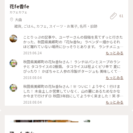
#d-maru秋田ひとり旅
花fe香fe
カフェカフェ
61
大曲
雑貨, ごはん, カフェ, スイーツ・お菓子, 名所・旧跡
ことりっぷの記事や、ユーザーさんの投稿を見てずっと行きた
かった、秋田県美郷町の「花fe香fe」 ラベンダー畑からそれ
ほど離れていない場所にひっそりとあります。 ランチメニュー
は『パンとスープのランチ』 か 『花fe香feタコライス』
2019.06.24
もっとみる
パンとスープのランチをいただきました。 この日は、 《アス
パラとベシャメルソースのベーコンオープンサンド》 《はち
秋田県美郷町の花fe香feさん！ ランチはパンとスープのラン
みつバタートースト》 《人参とレンズ豆のポタージュスー
チと タコライスの2種類。 タコライスは程よくピリ辛で 夏に
プ》 《ひよこ豆のスパイシーサラダ》 《豆乳ドレッシングの
ぴったり！ かぼちゃと人参の冷製ポタージュも 美味しくてお
レタスサラダ》 どれもとても美味しかったです。 木のぬくも
かわりしたかった笑 食後には秋田県産のりんごジュースも 頂
2018.08.04
もっとみる
りのある店内から外の風景を眺めるだけで癒される、素敵なカ
いて満足！平日の疲れが安らぐ〜🌸 #夏色さがし #わたしの街
フェでした。 #秋田県
#秋田 #カフェ
秋田県美郷町の花fe香feさん！🌸 ついに！ようやく！行けま
した！ 木金土しか営業していなく、山の麓にあるためなかな
か今まで行けず😢 秋田3年目にしてようやく来ました！笑 手作
り感のある外観が素敵です💕 #夏色さがし #わたしの街 #秋田#
2018.08.04
もっとみる
カフェ