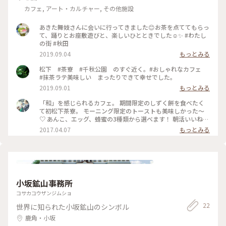
カフェ, アート・カルチャー, その他施設
あきた舞妓さんに会いに行ってきました😊お茶を点ててもらっ
て、踊りとお座敷遊びと、楽しいひとときでした☺️✨ #わたし
の街 #秋田
2019.09.04
もっとみる
松下 #茶寮 #千秋公園 のすぐ近く。#おしゃれなカフェ
#抹茶ラテ美味しい まったりできて幸せでした。
2019.09.01
もっとみる
「和」を感じられるカフェ。 期間限定のしずく餅を食べたく
て初松下茶寮。 モーニング限定のトーストも美味しかった～
♡ あんこ、エッグ、蜂蜜の3種類から選べます！ 朝活いいね！
#秋田カフェ #松下茶寮 #和カフェ #千秋公園 #モーニング #ト
2017.04.07
もっとみる
ースト #期間限定 #抹茶 #コーヒー
小坂鉱山事務所
コサカコウザンジムショ
22
世界に知られた小坂鉱山のシンボル
鹿角・小坂