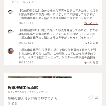
アート・カルチャー
【弘前通信282】 自分の撮った写真を見返してみたら、まだ小
坂鉱山事務所の写真が残っていましたので投稿してみます😊
小坂鉱山事務所の２階と３階は見学ができます（有料です）。
小坂町や小坂鉱山の歴史、小坂鉱山に関わりのあった人物の紹
2022.06.19
もっとみる
介がされています。 小さな町ですが、むかしむかしは東京の次
に賑わった町だったのではと思う町です🌟 ぜひ、秋田県や青
【弘前通信282】 自分の撮った写真を見返してみたら、まだ小
森県に旅行に来られた方は、ぜひ立ち寄ってみてください🚌
坂鉱山事務所の写真が残っていましたので投稿してみます😊
2022.6.4撮影 #Myことりっぷ #ヒーリング旅 #春風さんぽ #秋
小坂鉱山事務所の２階と３階は見学ができます（有料です）。
田県 #小坂町 #小坂鉱山事務所
小坂町や小坂鉱山の歴史、小坂鉱山に関わりのあった人物の紹
2022.06.19
もっとみる
介がされています。 小さな町ですが、むかしむかしは東京の次
に賑わった町だったのではと思う町です🌟 ぜひ、秋田県や青
小坂鉱山事務所② 天使館✨ 鉱山で働く従業員の子供たちを預
森県に旅行に来られた方は、ぜひ立ち寄ってみてください🚌
かるために建てられた園。 この時代にしてはかなり進歩的で
2022.6.4撮影 #Myことりっぷ #ヒーリング旅 #春風さんぽ #秋
すね。 キリスト教にのっとって、シスターが子供達の面倒をみ
田県 #小坂町 #小坂鉱山事務所
ていたそうです。 とても進歩的で発展していた小坂鉱山、当時
2022.06.10
もっとみる
はとても賑やかな町だったのでしょうね😊 #秋田県 #小坂町 #
小坂鉱山 #天使園
角館樺細工伝承館
カクノダテカバザイクデンショウカン
20
熟練の職人技を間近で見学できる
角館