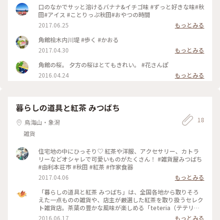
すが、やっぱりケチしないで、自分の気に入ったものを買って
口のなかでサッと溶けるバナナ&イチゴ味 #ずっと好きな味#秋
良かった(*^ー^)ノ♪ 角館のまちを、またいつかゆっくり訪ね
田#アイス #ことりっぷ秋田#おやつの時間
たいのですが、行きたい場所がたくさんあってね〰️😅 #秋田 #
2017.06.25
もっとみる
角館 #樺細工 #茶筒 #旅のおみやげ #自分へのおみやげ
角館桧木内川堤 #歩く #かおる
2017.04.30
もっとみる
角館の桜。 夕方の桜はとてもきれい。 #花さんぽ
2016.04.24
もっとみる
暮らしの道具と紅茶 みつばち
18
鳥海山・象潟
雑貨
住宅地の中にひっそり♡ 紅茶や洋服、アクセサリー、カトラ
リーなどオシャレで可愛いものがたくさん！ #雑貨屋みつばち
#由利本荘市 #秋田 #紅茶 #作家食器
2017.04.06
もっとみる
「暮らしの道具と紅茶 みつばち」は、全国各地から取りそろ
えた一点ものの雑貨や、店主が厳選した紅茶を取り扱うセレク
ト雑貨店。茶葉の豊かな風味が楽しめる「teteria（テテリ
ア）」の紅茶や、国産の茶葉とレモンを使ったフロートレモン
2016.06.17
もっとみる