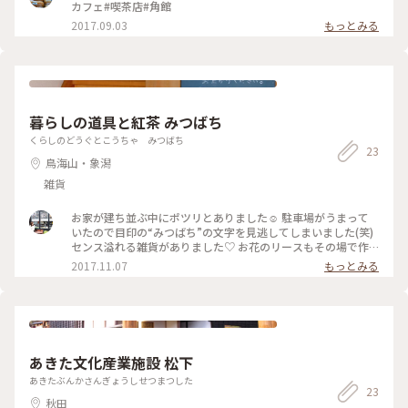
カフェ#喫茶店#角館
2017.09.03
もっとみる
暮らしの道具と紅茶 みつばち
くらしのどうぐとこうちゃ みつばち
23
鳥海山・象潟
雑貨
お家が建ち並ぶ中にポツリとありました☺︎︎ 駐車場がうまって
いたので目印の“みつばち”の文字を見逃してしまいました(笑)
センス溢れる雑貨がありました♡ お花のリースもその場で作
ってもらえるのか？とてもかわいかったです❁ #雑貨屋 #みつ
2017.11.07
もっとみる
ばち #秋田
あきた文化産業施設 松下
あきたぶんかさんぎょうしせつまつした
23
秋田