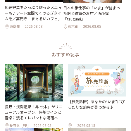
地元野菜をたっぷり使ったメニュ
日本の手仕事の「いま」が詰まっ
ーも♪アート空間でくつろぎタイ
た器と雑貨のお店／西荻窪
ムを／高円寺「まぁるいカフェ」
「tsugumi」
東京都
2026.08.03
東京都
2026.08.05
おすすめ記事
【旅先診断】あなたの“いま”にぴ
長野・浅間温泉「界 松本」がリニ
ったりな旅先が見つかる♪
ューアルオープン。信州ワインと
音楽に浸るエレガントな湯宿へ
長野県
[PR]
2026.08.05
2026.05.15