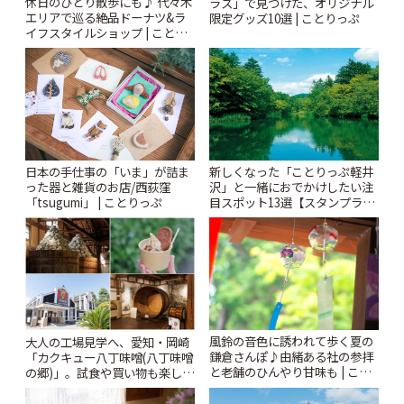
休日のひとり散歩にも♪ 代々木
ラス」で見つけた、オリジナル
エリアで巡る絶品ドーナツ&ラ
限定グッズ10選 | ことりっぷ
イフスタイルショップ | ことり
っぷ
日本の手仕事の「いま」が詰ま
新しくなった「ことりっぷ軽井
った器と雑貨のお店/西荻窪
沢」と一緒におでかけしたい注
「tsugumi」 | ことりっぷ
目スポット13選【スタンプラリ
ー開催中】 | ことりっぷ
風鈴の音色に誘われて歩く夏の
大人の工場見学へ、愛知・岡崎
鎌倉さんぽ♪由緒ある社の参拝
「カクキュー八丁味噌(八丁味噌
と老舗のひんやり甘味も | こと
の郷)」。試食や買い物も楽しみ
りっぷ
♪ | ことりっぷ