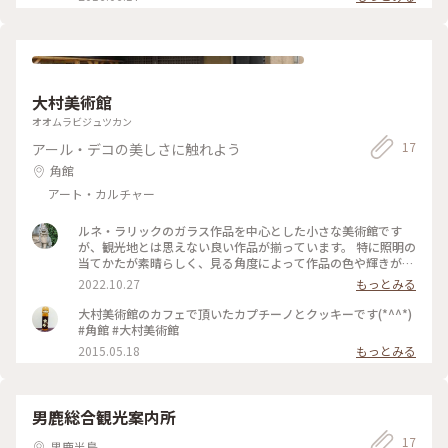
ティーなど、店主お気に入りの紅茶や季節のフルーツジャムも
揃います。パッケージもかわいらしいので、ギフトにもおすす
めですよ。
大村美術館
オオムラビジュツカン
17
アール・デコの美しさに触れよう
角館
アート・カルチャー
ルネ・ラリックのガラス作品を中心とした小さな美術館です
が、観光地とは思えない良い作品が揃っています。 特に照明の
当てかたが素晴らしく、見る角度によって作品の色や輝きが変
わり、美しいです。特にラリックに思い入れがなくても充分楽
2022.10.27
もっとみる
しめると思います。 コレクションがそのまま私的美術館になっ
た感じなので、受付の人はそっけないです。反面、特に干渉も
大村美術館のカフェで頂いたカプチーノとクッキーです(*^^*)
されないので好きに見ることができました。美術館好きな方に
#角館 #大村美術館
はおすすめします。
2015.05.18
もっとみる
男鹿総合観光案内所
17
男鹿半島