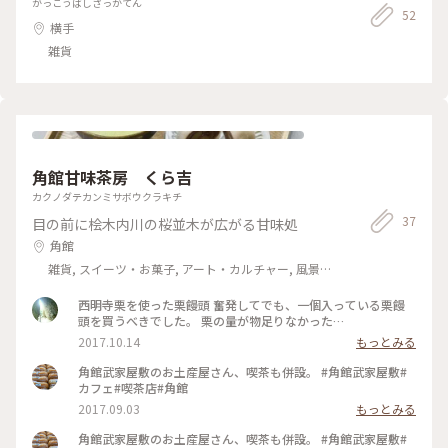
がっこうばしざっかてん
52
横手
雑貨
角館甘味茶房 くら吉
カクノダテカンミサボウクラキチ
37
目の前に桧木内川の桜並木が広がる甘味処
角館
雑貨, スイーツ・お菓子, アート・カルチャー, 風景・
景色, 名所・旧跡, おみやげ
西明寺栗を使った栗饅頭 奮発してでも、一個入っている栗饅
頭を買うべきでした。 栗の量が物足りなかった…
2017.10.14
もっとみる
角館武家屋敷のお土産屋さん、喫茶も併設。 #角館武家屋敷#
カフェ#喫茶店#角館
2017.09.03
もっとみる
角館武家屋敷のお土産屋さん、喫茶も併設。 #角館武家屋敷#