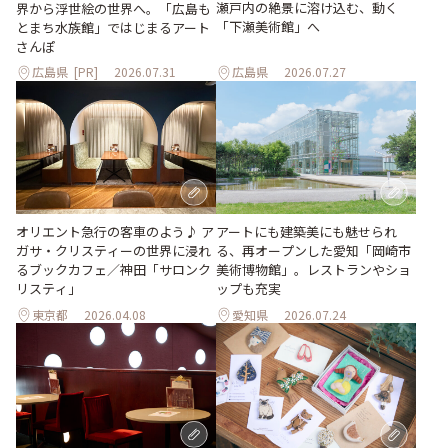
瀬戸内の絶景に溶け込む、動く
界から浮世絵の世界へ。「広島も
「下瀬美術館」へ
とまち水族館」ではじまるアート
さんぽ
広島県
[PR]
2026.07.31
広島県
2026.07.27
オリエント急行の客車のよう♪ ア
アートにも建築美にも魅せられ
ガサ・クリスティーの世界に浸れ
る、再オープンした愛知「岡崎市
るブックカフェ／神田「サロンク
美術博物館」。レストランやショ
リスティ」
ップも充実
東京都
2026.04.08
愛知県
2026.07.24