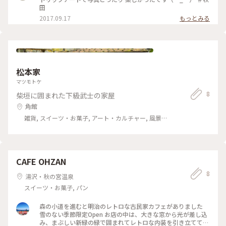
田
2017.09.17
もっとみる
松本家
マツモトケ
8
柴垣に囲まれた下級武士の家屋
角館
雑貨, スイーツ・お菓子, アート・カルチャー, 風景・
景色, 名所・旧跡, おみやげ
CAFE OHZAN
8
湯沢・秋の宮温泉
スイーツ・お菓子, パン
森の小道を進むと明治のレトロな古民家カフェがありました
雪のない季節限定Open お店の中は、大きな窓から光が差し込
み、まぶしい新緑の緑で囲まれてレトロな内装を引き立ててと