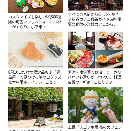
すべて東京駅から徒歩5分以内
カスタマイズも楽しい!約500種
♪駅近カフェ最新ガイド6選~重
類の可愛いワッペンキーホルダ
要文化財の洋館カフェから、改
ーがずらり。小平市
札すぐのレトロ喫茶まで~ | こと
「Kimamaya T&K」 | ことりっ
りっぷ
ぷ
8月10日だけの限定品も♪「豊
河津・南伊豆でお泊まり。さり
島屋」で見つける鳩の日グッズ
げない心遣いが心地よい、料理
と本店限定アイテム | ことりっ
自慢の一軒宿 | ことりっぷ
ぷ
上野「大ゴッホ展 夜のカフェテ