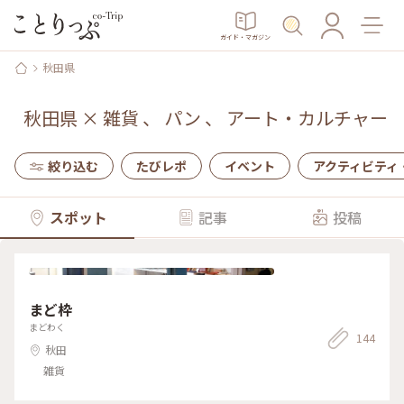
ガイド・マガジン
秋田県
秋田県
×
雑貨
、
パン
、
アート・カルチャー
絞り込む
たびレポ
イベント
アクティビティ
スポット
記事
投稿
まど枠
まどわく
144
秋田
雑貨