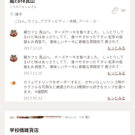
蔵cafe真山
くらカフェしんざん
60
横手
ごはん, カフェ, アクティビティ・体験, アート・カル
チャー, 名所・旧跡
蔵カフェ 真山へ。 チーズケーキを食べました。 しっとりして
るけど味はあっさりしてて、 食べやすかったです☺︎ 紅茶の容
器もお洒落で。 美味しいケーキに素敵な雰囲気で 癒されてき
ました(*´-`) #増田 #蔵カフェ真山 #秋田カフェ #チーズケーキ
2017.12.10
もっとみる
#カフェ巡り #ことりっぷ秋田
蔵カフェ 真山へ。 チーズケーキを食べました。 しっとりして
るけど味はあっさりしてて、 食べやすかったです☺︎ 紅茶の容
器もお洒落で。 美味しいケーキに素敵な雰囲気で 癒されてき
ました(*´-`) #増田 #蔵カフェ真山 #秋田カフェ #チーズケーキ
2017.12.10
もっとみる
#カフェ巡り
カフェでドリンクをオーダーすると、かわいらしいリンゴ柄や
カラフルな花柄など厳選された12種類から好きなカップを選べ
ます。 #増田町
2015.05.22
もっとみる
学校橋雑貨店