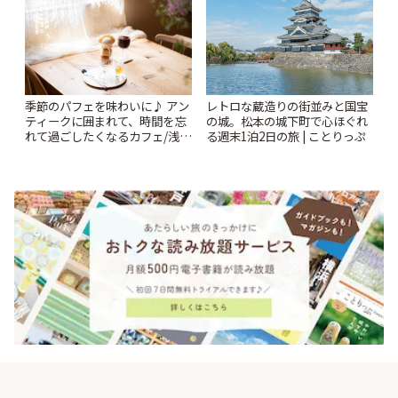
季節のパフェを味わいに♪ アン
レトロな蔵造りの街並みと国宝
ティークに囲まれて、時間を忘
の城。松本の城下町で心ほぐれ
れて過ごしたくなるカフェ/浅草
る週末1泊2日の旅 | ことりっぷ
「annorum cafe」 | ことりっぷ