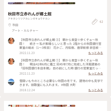
秋田市立赤れんが郷土館
アキタシリツアカレンガキョウドカン
62
秋田
アート・カルチャー
【秋田市立赤れんが郷土館 ②】 朝から青空🌞歩くぞぉ〜秋
田！ 続き→ 私が素晴らしいと思った 2階からの秋田銀行営
業室の眺め（1〜3枚目） 花かご、月桂樹、唐草紋様 卵舌紋様
の縁飾りなどを組み合わせた装飾 楕円形モチーフで柔らかい
2022.11.23
もっとみる
雰囲氣の中に重厚感がある(๑˃̵ᴗ˂̵) 館内で最も豪華な装飾が
施されている貴賓室（4枚目） 暖炉には埼玉県産の蛇紋岩 右側
【秋田市立赤れんが郷土館 ①】 朝から青空🌞歩くぞぉ〜秋
の🚪扉には…板に模様をくりぬき その窪みに紫檀や黒檀をはめ
田！ 明治42年6月に着工 同45年7月に完成した洋風建築の
込む技法が用いられており 左側のクロスには栄光の象徴であ
「旧秋田銀行本店本館」 目の前にした時 銀行の営業室だった
る月桂樹がモチーフに_φ(･_･ そしてこの建物にある約70箇
場所をカフェとして使用している 三菱一号館美術館の
2022.11.23
もっとみる
所の窓には 全国的にも貴重な明治時代の鉄製国産シャッター
Café1894（東京丸の内）が頭に浮かび 気になったのでﾁｮｯﾄ調
を 防火の為に取り付けているのですが（5枚目） 窓の上の方に
べてみると明治27年に竣工と…_φ(･_･ 明治時代の方の設計、
雪囲いも今のところ必要ない秋田の冬です。 建物の中も見学で
ﾁｮｯﾄ見えるかなぁ〜👀 #Myことりっぷ #赤れんが郷土館 #秋田
技術力 そして豪華さが今よりも素晴らしいのではないかと思
きます。頭取室にも入れます。 #秋田 大町
市立赤れんが郷土館 #d-maru秋田ひとり旅
いつつ中へ 鉄筋コンクリートが主流になる直前 明治末期の
2018.12.24
もっとみる
2階建て赤れんが造り✨ 昭和44年3月まで秋田銀行の営業店舗
として 使用されていたということなので 実際にこの窓口を利
用したことのある方に 当時の話を伺ってみたくなる(๑˃̵ᴗ˂̵)
そして私には2階からの眺めが更に素晴らしいなと👀 →②へ続
く #Myことりっぷ #赤れんが郷土館 #秋田市立赤れんが郷土館