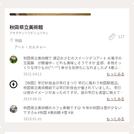
秋田県立美術館
アキタケンリツビジュツカン
127
秋田
アート・カルチャー
秋田県立美術館で 渡辺おさむのスイーツデコアート お菓子の
王国展 が開催中✨ どれも美味しそうですが 全部、本物そっ
くりな作りもの(*^-^*) 幸せな気持ちになれました💕 #春ふわ
り #秋田 #スイーツ
2021.04.11
もっとみる
【秋田】竿灯妙技会＠竿灯まつり 竿灯に賑わう秋田駅周辺。
秋田県立美術館前では竿灯妙技会が催されていました。 竿灯
は夜のイメージがあったのですが、昼の竿灯も青空に映えて爽
やかで素敵です。 妙技会では、竿灯を手のひら・額・肩・腰に
2019.08.31
もっとみる
乗せて、各チームの技術を競うそうです。 大きなもので50kg
にもなる竿灯をひょいと掲げてバランスを取る度、観客から歓
秋田県立美術館のカフェ素敵です😃 今年の秋田は雪が少ない
声が上がっていました。 #秋田 #お祭り #竿灯まつり #夏旅
です☃️❄️ #秋田 #美術館 #雪 #氷
2019
2018.01.01
もっとみる