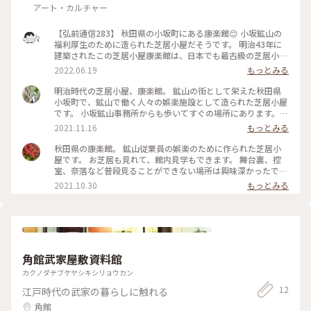
アート・カルチャー
【弘前通信283】 秋田県の小坂町にある康楽館😊 小坂鉱山の
福利厚生のために造られた芝居小屋だそうです。 明治43年に
建築されたこの芝居小屋康楽館は、日本でも最古級の芝居小屋
ですが、現役で公演を行なっています🕺💃👏 有料ですが、舞台
2022.06.19
もっとみる
下の奈落や楽屋などを見学できます（施設の方の案内付きで
す）。 小坂鉱山事務所とセットで見学してみてはいかがでし
明治時代の芝居小屋、康楽館。 鉱山の街として栄えた秋田県
ょうか😄 2022.6.4撮影 #Myことりっぷ #秋田県 #小坂町 #康楽
小坂町で、鉱山で働く人々の娯楽施設として造られた芝居小屋
館 #芝居小屋 #小坂鉱山の福利厚生施設
です。 小坂鉱山事務所からも歩いてすぐの場所にあります。
その小坂鉱山事務所でもこちらの芝居小屋に関する展示があり
2021.11.16
もっとみる
ました。芝居小屋の存在から、かつての鉱山の繁栄ぶりが窺え
ます。 レトロな建物はこのあたり一帯の雰囲気にマッチしてい
秋田県の康楽館。 鉱山従業員の娯楽のために作られた芝居小
て、芝居小屋らしく建物の前の明治百年通り沿いにはカラフル
屋です。 お芝居も見れて、館内見学もできます。 舞台裏、控
な幟旗が立っていました。 ・ 現在も芝居が上演されることが
室、奈落など普段見ることができない場所は興味深かったで
あり、時には歌舞伎などの公演もあるそうです。内部も見学が
す！ #秋田県 #小坂町
2021.10.30
もっとみる
できますが今回は外観だけ。 目の前の通りの並木が黄色く色づ
き、康楽館から小坂鉱山事務所に至るあたりのドウダンツツジ
は赤く色づき、銅像にはらりと落ちてとどまった黄色い落ち葉
も秋らしさ満点の素敵な風景でした。 #康楽館 #小坂町 #小坂
#秋田 #東北 #建築 #レトロ #レトロさんぽ #私のことりっぷ
角館武家屋敷資料館
カクノダテブケヤシキシリョウカン
12
江戸時代の武家の暮らしに触れる
角館