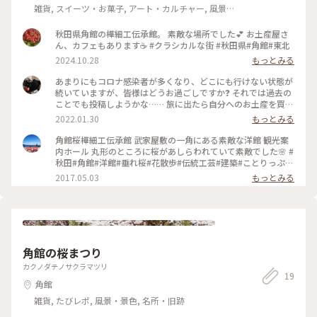
雑貨, スイーツ・お菓子, アート・カルチャー, 風景・
景色, 名所・旧跡, おみやげ
秋田県角館の樺細工伝承館。 素敵な場所でした💕 お土産屋さ
ん、カフェもあります☕️ #クラシカルな街 #秋田県#角館#東北
2024.10.28
もっとみる
あまりにもコロナ感染者が多くなり、どこにも行けない状態が
続いていますが、皆様はどうお過ごしですか❓️ それでは過去の
ことでも投稿しようかな…… 旅に出たら自分へのお土産を買い
求めませんか❓️ ほんのちょっと記念になるものやら…… 収集し
2022.01.30
もっとみる
ているものやら…… エイヤッと(*￣∇￣)ノちょっと高価なも
のを購入するとか……色々ですよね😉 🌸2011年 5月🌸 東北に
角館桜樺細工伝承館 武家屋敷の一角にある素敵な洋館 観光案
ツアーで桜を見に行きました。 弘前城の桜🌸は散り際……昼夜
内ホール 丸形のところに桜があしらわれていて素敵でした🌸 #
の桜を見られ感激(*´∀`)♪ 角館のしだれ桜はちょっと遅かっ
秋田#角館#洋館#垂れ桜#花散歩#伝統工芸#建築#ことりっぷ秋
た(*´-`) 角館に行ったら絶対に買って帰ろう‼️ と思っていたも
田#レトロ#クラシカル
2017.05.03
もっとみる
のがこれ☝️ 樺細工の茶筒が欲しかったんですよ😉 【樺細工】
（かばざいく） ヤマザクラ類の樹皮を用いて作られる工芸
品。製品として茶筒、文箱、茶だんす、ブローチなどがある。
角館の樺細工は、天明年間（1781~89）に始まりました。藩主
からの手厚い庇護があり下級武士の手内職でした。妥協を許さ
ない逸品が産み出されました。 ツアーでしたので時間も限ら
角館の桜まつり
れていましたので、#角館樺細工伝承館 で購入。 高さ 10.5㎝
直径 6.5㎝ 小振りでシンプルな茶筒 樺細工の茶杓は、桜🌸の木
カクノダテノサクラマツリ
象嵌（もくぞうがん）があるものを選びました。 自分へのお
19
角館
土産にするには、いいお値段だったような気がします。 日本茶
🍵大好き🍀😌🍀な私だから欲しかったものですね。 あれから
雑貨, たびレポ, 風景・景色, 名所・旧跡
11年……毎日使い続けて、一部分剥がれそうな箇所もあるので