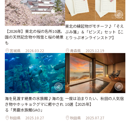
東北の縁起物がモチーフ♪「そえ
【2026年】東北の桜の名所10選。
ぶみ箋」＆「ピンズ」セット【こ
国の天然記念物や残雪と桜の絶景
とりっぷオンラインストア】
も
宮城県
2026.03.22
青森県
2025.12.19
海を見渡す絶景の水族館♪海の生
一度は泊まりたい、秋田の人気宿
き物やホッキョクグマに癒やされ
10選【2025年】
る「男鹿水族館GAO」
秋田県
2025.10.27
秋田県
2025.07.27