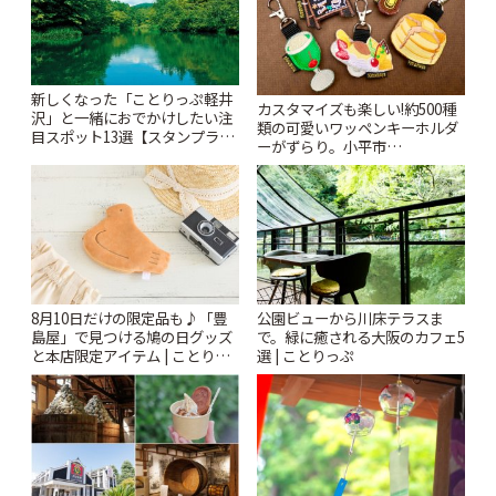
新しくなった「ことりっぷ軽井
カスタマイズも楽しい!約500種
沢」と一緒におでかけしたい注
類の可愛いワッペンキーホルダ
目スポット13選【スタンプラリ
ーがずらり。小平市
ー開催中】 | ことりっぷ
「Kimamaya T&K」 | ことりっ
ぷ
8月10日だけの限定品も♪「豊
公園ビューから川床テラスま
島屋」で見つける鳩の日グッズ
で。緑に癒される大阪のカフェ5
と本店限定アイテム | ことりっ
選 | ことりっぷ
ぷ