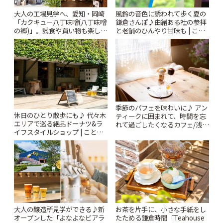
風鈴の音色に誘われて歩く夏の
大人の工場見学へ、愛知・岡崎
鎌倉さんぽ♪由緒ある社の参拝
「カクキュー八丁味噌(八丁味噌
と老舗のひんやり甘味も | こと
の郷)」。試食や買い物も楽しみ
りっぷ
♪ | ことりっぷ
季節のパフェを味わいに♪ アン
休日のひとり散歩にも♪ 代々木
ティークに囲まれて、時間を忘
エリアで巡る絶品ドーナツ&ラ
れて過ごしたくなるカフェ/浅草
イフスタイルショップ | ことり
「annorum cafe」 | ことりっぷ
っぷ
大人の醸造所見学ができる♪新
お茶を片手に、小さな手紙をし
オープンした「よなよなビアラ
たためる鎌倉時間「Teahouse