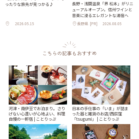
長野・浅間温泉「界 松本」がリニ
ったりな旅先が見つかる♪
ューアルオープン。信州ワインと
音楽に浸るエレガントな湯宿へ
2026.05.15
長野県
[PR]
2026.08.05
こちらの記事もおすすめ
河津・南伊豆でお泊まり。さり
日本の手仕事の「いま」が詰ま
げない心遣いが心地よい、料理
った器と雑貨のお店/西荻窪
自慢の一軒宿 | ことりっぷ
「tsugumi」 | ことりっぷ