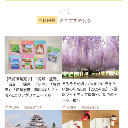
のおすすめ記事
秋田県
【改訂版発売♪】「角館・盛岡」
そろそろ見頃♪GWまでに行きた
「仙台」「鎌倉」「伊豆」「軽井
い藤の名所6選 【2026年版】～最
沢」「伊勢志摩」国内6エリアと
新ライトアップ情報や、紫色のト
海外1エリアがリニューアル
ンネル他～
宮城県
2026.07.09
秋田県
2026.04.18