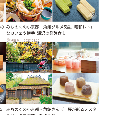
みちのくの小京都・角館グルメ5選。昭和レトロ
の
なカフェや横手･湯沢の発酵食も
秋田県
2023.08.15
5
みちのくの小京都・角館さんぽ。桜が彩るノスタ