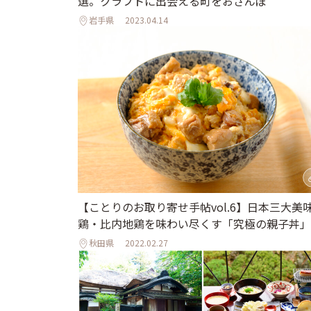
選。クラフトに出会える町をおさんぽ
岩手県
2023.04.14
【ことりのお取り寄せ手帖vol.6】日本三大美
鶏・比内地鶏を味わい尽くす「究極の親子丼」
秋田県
2022.02.27