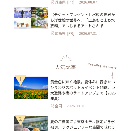
兵庫県
[PR]
2026.08.07
【チケットプレゼント】水辺の世界か
ら浮世絵の世界へ。「広島もとまち水
族館」ではじまるアートさんぽ
広島県
[PR]
2026.07.31
人気記事
1
黄金色に輝く絶景。夏休みに行きたい
ひまわりスポット＆イベント15選。巨
大迷路や夜のライトアップまで【2026
年夏】
全国
2026.08.01
2
夏のご褒美に♪東京ホテル限定かき氷
41選。ラグジュアリーな空間で味わう