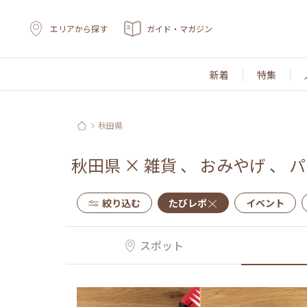
エリアから探す
ガイド・マガジン
新着
特集
秋田県
秋田県
×
雑貨
、
おみやげ
、
パ
絞り込む
たびレポ
イベント
スポット