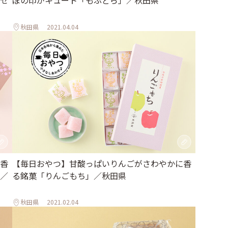
セ
ぽの印がキュート「もふどら」／秋田県
秋田県
2021.04.04
香
【毎日おやつ】甘酸っぱいりんごがさわやかに香
／
る銘菓「りんごもち」／秋田県
秋田県
2021.02.04