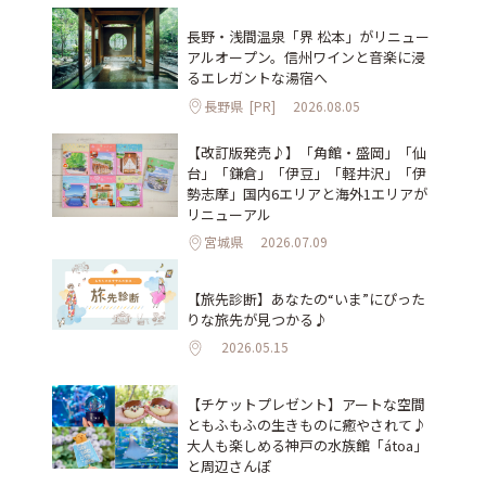
長野・浅間温泉「界 松本」がリニュー
アルオープン。信州ワインと音楽に浸
るエレガントな湯宿へ
長野県
[PR]
2026.08.05
【改訂版発売♪】「角館・盛岡」「仙
台」「鎌倉」「伊豆」「軽井沢」「伊
勢志摩」国内6エリアと海外1エリアが
リニューアル
宮城県
2026.07.09
【旅先診断】あなたの“いま”にぴった
りな旅先が見つかる♪
2026.05.15
【チケットプレゼント】アートな空間
ともふもふの生きものに癒やされて♪
大人も楽しめる神戸の水族館「átoa」
と周辺さんぽ