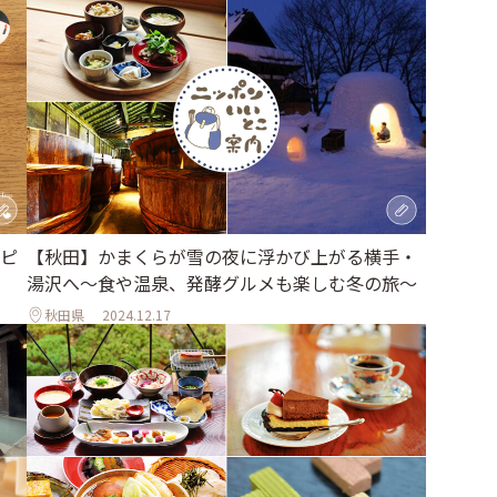
ピ
【秋田】かまくらが雪の夜に浮かび上がる横手・
湯沢へ〜食や温泉、発酵グルメも楽しむ冬の旅〜
秋田県
2024.12.17