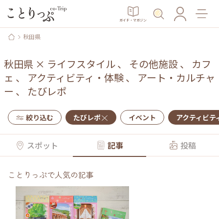
ガイド・マガジン
秋田県
秋田県
×
ライフスタイル
、
その他施設
、
カフ
ェ
、
アクティビティ・体験
、
アート・カルチャ
ー
、
たびレポ
絞り込む
たびレポ
イベント
アクティビテ
スポット
記事
投稿
ことりっぷで人気の記事