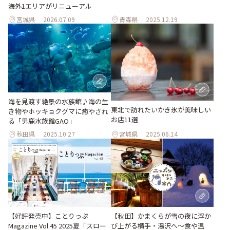
海外1エリアがリニューアル
宮城県
2026.07.09
青森県
2025.12.19
海を見渡す絶景の水族館♪海の生
東北で訪れたいかき氷が美味しい
き物やホッキョクグマに癒やされ
お店11選
る「男鹿水族館GAO」
秋田県
2025.10.27
宮城県
2025.06.14
【好評発売中】ことりっぷ
【秋田】かまくらが雪の夜に浮か
Magazine Vol.45 2025夏「スロー
び上がる横手・湯沢へ〜食や温