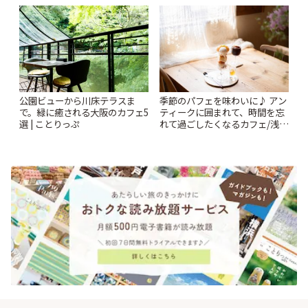
公園ビューから川床テラスま
季節のパフェを味わいに♪ アン
で。緑に癒される大阪のカフェ5
ティークに囲まれて、時間を忘
選 | ことりっぷ
れて過ごしたくなるカフェ/浅草
「annorum cafe」 | ことりっぷ