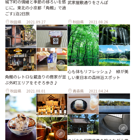
城下町の情緒と季節の移ろいを感
武家屋敷通りをさんぽ
じに。東北の小京都「角館」で過
ごす1泊2日旅
秋田県
2021.09.27
秋田県
2021.08.26
心も体もリフレッシュ♪ 緑が美
角館のレトロな蔵造りの商家が並
しい東日本の森林浴スポット
ぶ外町エリアをそぞろ歩き♪
秋田県
2021.08.01
青森県
2021.04.24