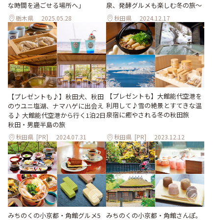
な時間を過ごせる場所へ」
泉、発酵グルメも楽しむ冬の旅〜
栃木県
2025.05.28
秋田県
2024.12.17
【プレゼントも】大館能代空港を
【プレゼントも♪】秋田犬、秋田
利用して♪雪の絶景とすてきな温
のウユニ塩湖、ナマハゲに出会え
泉宿に癒やされる冬の秋田旅
る♪ 大館能代空港から行く1泊2日
秋田・男鹿半島の旅
秋田県
[PR]
2024.07.31
秋田県
[PR]
2023.12.12
みちのくの小京都・角館グルメ5
みちのくの小京都・角館さんぽ。