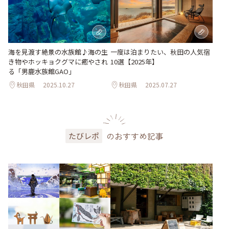
海を見渡す絶景の水族館♪海の生
一度は泊まりたい、秋田の人気宿
き物やホッキョクグマに癒やされ
10選【2025年】
る「男鹿水族館GAO」
秋田県
2025.10.27
秋田県
2025.07.27
のおすすめ記事
たびレポ