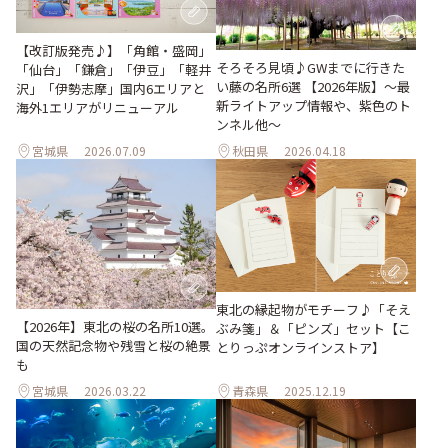
【改訂版発売♪】「角館・盛岡」
そろそろ見頃♪GWまでに行きた
「仙台」「鎌倉」「伊豆」「軽井
い藤の名所6選 【2026年版】～最
沢」「伊勢志摩」国内6エリアと
新ライトアップ情報や、紫色のト
海外1エリアがリニューアル
ンネル他～
宮城県
2026.07.09
秋田県
2026.04.18
東北の縁起物がモチーフ♪「そえ
【2026年】東北の桜の名所10選。
ぶみ箋」＆「ピンズ」セット【こ
国の天然記念物や残雪と桜の絶景
とりっぷオンラインストア】
も
宮城県
2026.03.22
青森県
2025.12.19