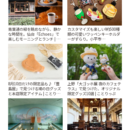
青葉通の緑を眺めながら、静か
カスタマイズも楽しい!約500種
な時間を。仙台「Echoes」で
類の可愛いワッペンキーホルダ
楽しむモーニングとランチ | こ
ーがずらり。小平市
とりっぷ
「Kimamaya T&K」 | ことりっ
ぷ
8月10日だけの限定品も♪「豊
上野「大ゴッホ展 夜のカフェテ
島屋」で見つける鳩の日グッズ
ラス」で見つけた、オリジナル
と本店限定アイテム | ことりっ
限定グッズ10選 | ことりっぷ
ぷ