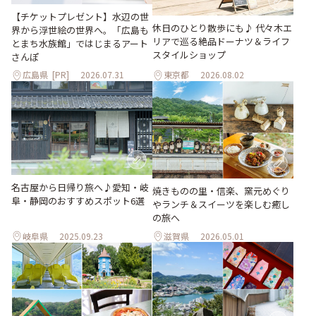
【チケットプレゼント】水辺の世
休日のひとり散歩にも♪ 代々木エ
界から浮世絵の世界へ。「広島も
リアで巡る絶品ドーナツ＆ライフ
とまち水族館」ではじまるアート
スタイルショップ
さんぽ
広島県
[PR]
2026.07.31
東京都
2026.08.02
名古屋から日帰り旅へ♪愛知・岐
焼きものの里・信楽、窯元めぐり
阜・静岡のおすすめスポット6選
やランチ＆スイーツを楽しむ癒し
の旅へ
岐阜県
2025.09.23
滋賀県
2026.05.01