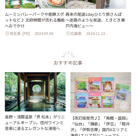
ムーミンバレーパークや発酵スポ
再来の尾道1dayひとり旅さんぽ
ットなど♪ 北欧時間が流れる飯能
～迷路のような坂道、ときどき瀬
へおでかけ
戸内海ビュー～
埼玉県
[PR]
2024.09.06
広島県
2024.11.23
おすすめ記事
長野・浅間温泉「界 松本」がリニ
【改訂版発売♪】「角館・盛岡」
ューアルオープン。信州ワインと
「仙台」「鎌倉」「伊豆」「軽井
音楽に浸るエレガントな湯宿へ
沢」「伊勢志摩」国内6エリアと
海外1エリアがリニューアル