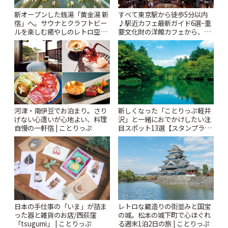
新オープンした銭湯「黄金湯 新
すべて東京駅から徒歩5分以内
宿」へ。サウナとクラフトビー
♪駅近カフェ最新ガイド6選~重
ルを楽しむ癒やしのレトロ空間
要文化財の洋館カフェから、改
| ことりっぷ
札すぐのレトロ喫茶まで~ | こと
りっぷ
河津・南伊豆でお泊まり。さり
新しくなった「ことりっぷ軽井
げない心遣いが心地よい、料理
沢」と一緒におでかけしたい注
自慢の一軒宿 | ことりっぷ
目スポット13選【スタンプラリ
ー開催中】 | ことりっぷ
日本の手仕事の「いま」が詰ま
レトロな蔵造りの街並みと国宝
った器と雑貨のお店/西荻窪
の城。松本の城下町で心ほぐれ
「tsugumi」 | ことりっぷ
る週末1泊2日の旅 | ことりっぷ