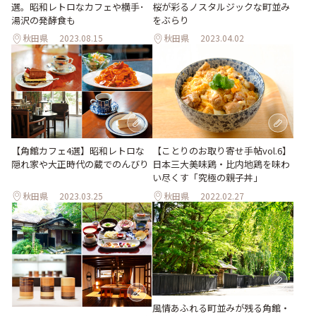
選。昭和レトロなカフェや横手･
桜が彩るノスタルジックな町並み
湯沢の発酵食も
をぶらり
秋田県
2023.08.15
秋田県
2023.04.02
【角館カフェ4選】昭和レトロな
【ことりのお取り寄せ手帖vol.6】
隠れ家や大正時代の蔵でのんびり
日本三大美味鶏・比内地鶏を味わ
い尽くす「究極の親子丼」
秋田県
2023.03.25
秋田県
2022.02.27
風情あふれる町並みが残る角館・