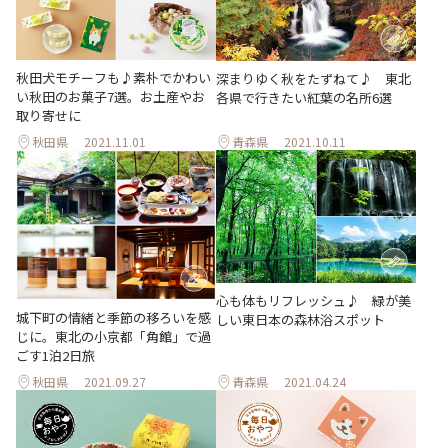
秋田犬モチーフも♪素朴でかわい
深まりゆく秋をたずねて♪ 東北
い秋田のお菓子7選。お土産やお
各県で行きたい紅葉の名所6選
取り寄せに
秋田県
2021.11.01
青森県
2021.10.11
心も体もリフレッシュ♪ 緑が美
城下町の情緒と季節の移ろいを感
しい東日本の森林浴スポット
じに。東北の小京都「角館」で過
ごす1泊2日旅
秋田県
2021.09.27
青森県
2021.04.24