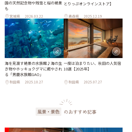
国の天然記念物や残雪と桜の絶景
とりっぷオンラインストア】
も
宮城県
2026.03.22
青森県
2025.12.19
海を見渡す絶景の水族館♪海の生
一度は泊まりたい、秋田の人気宿
き物やホッキョクグマに癒やされ
10選【2025年】
る「男鹿水族館GAO」
秋田県
2025.10.27
秋田県
2025.07.27
のおすすめ記事
風景・景色