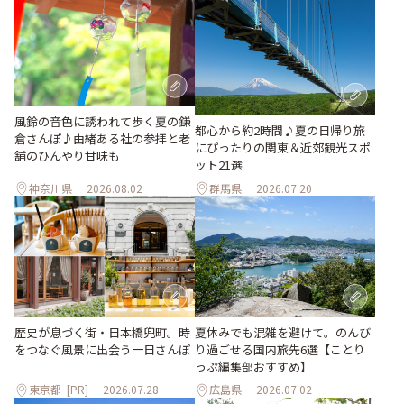
風鈴の音色に誘われて歩く夏の鎌
都心から約2時間♪夏の日帰り旅
倉さんぽ♪由緒ある社の参拝と老
にぴったりの関東＆近郊観光スポ
舗のひんやり甘味も
ット21選
神奈川県
2026.08.02
群馬県
2026.07.20
歴史が息づく街・日本橋兜町。時
夏休みでも混雑を避けて。のんび
をつなぐ風景に出会う一日さんぽ
り過ごせる国内旅先6選【ことり
っぷ編集部おすすめ】
東京都
[PR]
2026.07.28
広島県
2026.07.02