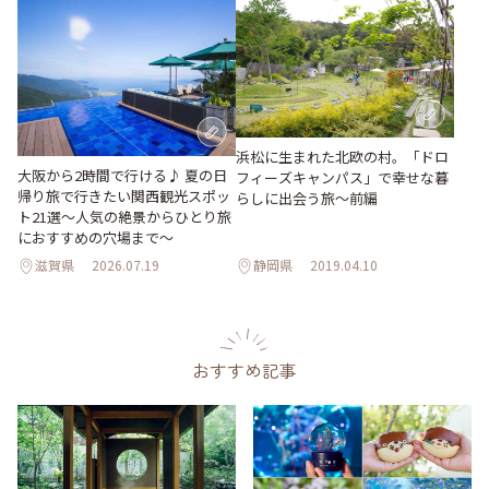
浜松に生まれた北欧の村。「ドロ
大阪から2時間で行ける♪ 夏の日
フィーズキャンパス」で幸せな暮
帰り旅で行きたい関西観光スポッ
らしに出会う旅～前編
ト21選～人気の絶景からひとり旅
におすすめの穴場まで～
滋賀県
2026.07.19
静岡県
2019.04.10
おすすめ記事