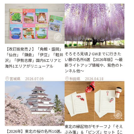
【改訂版発売♪】「角館・盛岡」
そろそろ見頃♪GWまでに行きた
「仙台」「鎌倉」「伊豆」「軽井
い藤の名所6選 【2026年版】～最
沢」「伊勢志摩」国内6エリアと
新ライトアップ情報や、紫色のト
海外1エリアがリニューアル
ンネル他～
宮城県
2026.07.09
秋田県
2026.04.18
東北の縁起物がモチーフ♪「そえ
【2026年】東北の桜の名所10選。
ぶみ箋」＆「ピンズ」セット【こ