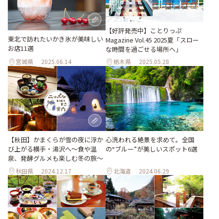
【好評発売中】ことりっぷ
東北で訪れたいかき氷が美味しい
Magazine Vol.45 2025夏「スロー
お店11選
な時間を過ごせる場所へ」
宮城県
2025.06.14
栃木県
2025.05.28
【秋田】かまくらが雪の夜に浮か
心洗われる絶景を求めて。全国
び上がる横手・湯沢へ〜食や温
の“ブルー”が美しいスポット6選
泉、発酵グルメも楽しむ冬の旅〜
秋田県
2024.12.17
北海道
2024.06.29