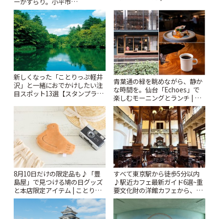
ーがずらり。小平市
「Kimamaya T&K」 | ことりっ
ぷ
新しくなった「ことりっぷ軽井
青葉通の緑を眺めながら、静か
沢」と一緒におでかけしたい注
な時間を。仙台「Echoes」で
目スポット13選【スタンプラリ
楽しむモーニングとランチ | こ
ー開催中】 | ことりっぷ
とりっぷ
8月10日だけの限定品も♪「豊
すべて東京駅から徒歩5分以内
島屋」で見つける鳩の日グッズ
♪駅近カフェ最新ガイド6選~重
と本店限定アイテム | ことりっ
要文化財の洋館カフェから、改
ぷ
札すぐのレトロ喫茶まで~ | こと
りっぷ