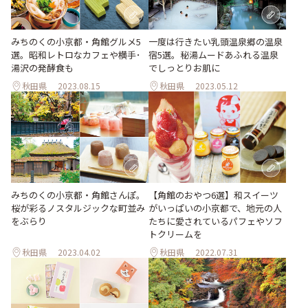
みちのくの小京都・角館グルメ5
一度は行きたい乳頭温泉郷の温泉
選。昭和レトロなカフェや横手･
宿5選。秘湯ムードあふれる温泉
湯沢の発酵食も
でしっとりお肌に
秋田県
2023.08.15
秋田県
2023.05.12
みちのくの小京都・角館さんぽ。
【角館のおやつ6選】和スイーツ
桜が彩るノスタルジックな町並み
がいっぱいの小京都で、地元の人
をぶらり
たちに愛されているパフェやソフ
トクリームを
秋田県
2023.04.02
秋田県
2022.07.31