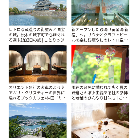
レトロな蔵造りの街並みと国宝
新オープンした銭湯「黄金湯 新
の城。松本の城下町で心ほぐれ
宿」へ。サウナとクラフトビー
る週末1泊2日の旅 | ことりっぷ
ルを楽しむ癒やしのレトロ空間
| ことりっぷ
風鈴の音色に誘われて歩く夏の
オリエント急行の客車のよう♪
鎌倉さんぽ♪由緒ある社の参拝
アガサ・クリスティーの世界に
と老舗のひんやり甘味も | こと
浸れるブックカフェ/神田「サロ
りっぷ
ンクリスティ」 | ことりっぷ