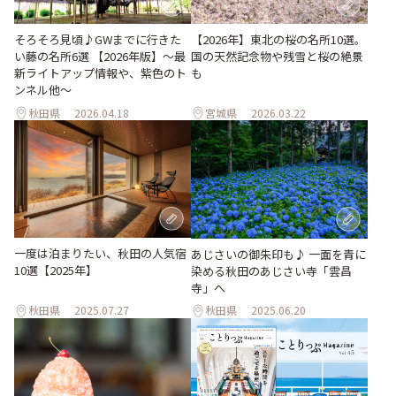
そろそろ見頃♪GWまでに行きた
【2026年】東北の桜の名所10選。
い藤の名所6選 【2026年版】～最
国の天然記念物や残雪と桜の絶景
新ライトアップ情報や、紫色のト
も
ンネル他～
秋田県
2026.04.18
宮城県
2026.03.22
一度は泊まりたい、秋田の人気宿
あじさいの御朱印も♪ 一面を青に
10選【2025年】
染める秋田のあじさい寺「雲昌
寺」へ
秋田県
2025.07.27
秋田県
2025.06.20