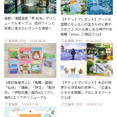
長野・浅間温泉「界 松本」がリニ
【チケットプレゼント】アートな
ューアルオープン。信州ワインと
空間ともふもふの生きものに癒や
音楽に浸るエレガントな湯宿へ
されて♪ 大人も楽しめる神戸の水
族館「átoa」と周辺さんぽ
長野県
[PR]
2026.08.05
兵庫県
[PR]
2026.08.07
【改訂版発売♪】「角館・盛岡」
【チケットプレゼント】水辺の世
「仙台」「鎌倉」「伊豆」「軽井
界から浮世絵の世界へ。「広島も
沢」「伊勢志摩」国内6エリアと
とまち水族館」ではじまるアート
海外1エリアがリニューアル
さんぽ
宮城県
2026.07.09
広島県
[PR]
2026.07.31