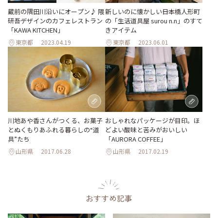
蔵前の隅田川沿いにオープン♪ 隈
新しいのに懐かしい――日本橋人形町
研吾デザインのカフェレストラン
の「生活道具屋 surou n.n」のすて
「KAWA KITCHEN」
きアイテム
東京都
2023.04.19
東京都
2023.06.01
川地あや香さんがつくる、お菓子
おしゃれなパッケージが目印。ほ
とぬくもりあふれる暮らしの“道
どよい酸味と苦みがおいしい
具”たち
「AURORA COFFEE」
山形県
2017.06.28
山形県
2017.02.19
おすすめ記事