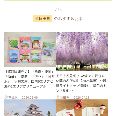
のおすすめ記事
秋田県
【改訂版発売♪】「角館・盛岡」
そろそろ見頃♪GWまでに行きた
「仙台」「鎌倉」「伊豆」「軽井
い藤の名所6選 【2026年版】～最
沢」「伊勢志摩」国内6エリアと
新ライトアップ情報や、紫色のト
海外1エリアがリニューアル
ンネル他～
宮城県
2026.07.09
秋田県
2026.04.18