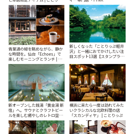
ぷ
Kabutocho」 | ことりっぷ
新しくなった「ことりっぷ軽井
青葉通の緑を眺めながら、静か
沢」と一緒におでかけしたい注
な時間を。仙台「Echoes」で
目スポット13選【スタンプラリ
楽しむモーニングとランチ | こ
ー開催中】 | ことりっぷ
とりっぷ
新オープンした銭湯「黄金湯 新
横浜に来たら一度は訪れてみた
宿」へ。サウナとクラフトビー
いクラシカルな北欧料理の店
ルを楽しむ癒やしのレトロ空間
「スカンディヤ」 | ことりっぷ
| ことりっぷ