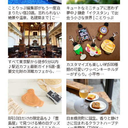
ことりっぷ編集部がもう一度泊
キュートなミニチュアに思わず
まりたい宿10選。忘れられない
夢中♪鎌倉「イクスタン」で出
絶景や温泉、名建築まで | こと
会う小さな世界 | ことりっぷ
りっぷ
すべて東京駅から徒歩5分以内
カスタマイズも楽しい!約500種
♪駅近カフェ最新ガイド6選~重
類の可愛いワッペンキーホルダ
要文化財の洋館カフェから、改
ーがずらり。小平市
札すぐのレトロ喫茶まで~ | こと
「Kimamaya T&K」 | ことりっ
りっぷ
ぷ
8月10日だけの限定品も♪「豊
日本橋兜町に誕生。香りと静け
島屋」で見つける鳩の日グッズ
さに包まれるクラフトハーブテ
と本店限定アイテム | ことりっ
ィー専門店「TYNK