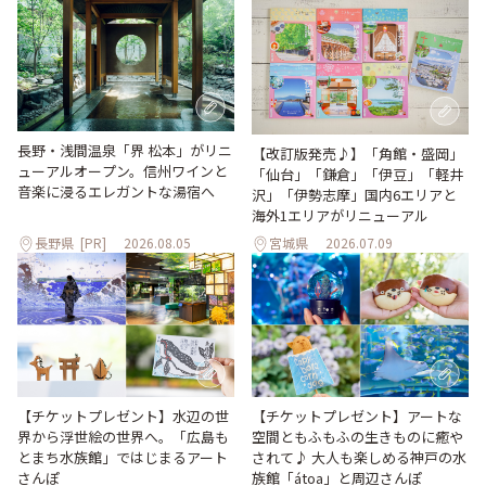
長野・浅間温泉「界 松本」がリニ
【改訂版発売♪】「角館・盛岡」
ューアルオープン。信州ワインと
「仙台」「鎌倉」「伊豆」「軽井
音楽に浸るエレガントな湯宿へ
沢」「伊勢志摩」国内6エリアと
海外1エリアがリニューアル
長野県
[PR]
2026.08.05
宮城県
2026.07.09
【チケットプレゼント】水辺の世
【チケットプレゼント】アートな
界から浮世絵の世界へ。「広島も
空間ともふもふの生きものに癒や
とまち水族館」ではじまるアート
されて♪ 大人も楽しめる神戸の水
さんぽ
族館「átoa」と周辺さんぽ