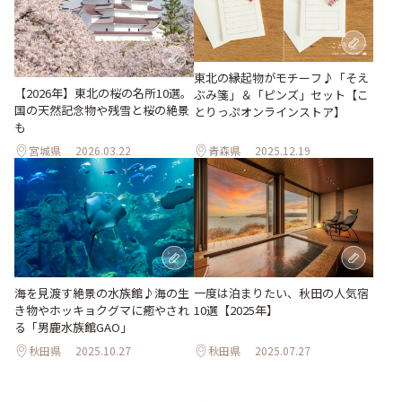
東北の縁起物がモチーフ♪「そえ
【2026年】東北の桜の名所10選。
ぶみ箋」＆「ピンズ」セット【こ
国の天然記念物や残雪と桜の絶景
とりっぷオンラインストア】
も
宮城県
2026.03.22
青森県
2025.12.19
海を見渡す絶景の水族館♪海の生
一度は泊まりたい、秋田の人気宿
き物やホッキョクグマに癒やされ
10選【2025年】
る「男鹿水族館GAO」
秋田県
2025.10.27
秋田県
2025.07.27