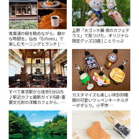
上野「大ゴッホ展 夜のカフェテ
青葉通の緑を眺めながら、静か
ラス」で見つけた、オリジナル
な時間を。仙台「Echoes」で
限定グッズ10選 | ことりっぷ
楽しむモーニングとランチ | こ
とりっぷ
すべて東京駅から徒歩5分以内
カスタマイズも楽しい!約500種
♪駅近カフェ最新ガイド6選~重
類の可愛いワッペンキーホルダ
要文化財の洋館カフェから、改
ーがずらり。小平市
札すぐのレトロ喫茶まで~ | こと
「Kimamaya T&K」 | ことりっ
りっぷ
ぷ