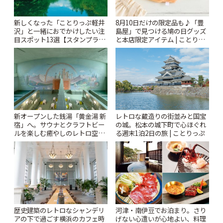
新しくなった「ことりっぷ軽井
8月10日だけの限定品も♪「豊
沢」と一緒におでかけしたい注
島屋」で見つける鳩の日グッズ
目スポット13選【スタンプラリ
と本店限定アイテム | ことりっ
ー開催中】 | ことりっぷ
ぷ
新オープンした銭湯「黄金湯 新
レトロな蔵造りの街並みと国宝
宿」へ。サウナとクラフトビー
の城。松本の城下町で心ほぐれ
ルを楽しむ癒やしのレトロ空間
る週末1泊2日の旅 | ことりっぷ
| ことりっぷ
歴史建築のレトロなシャンデリ
河津・南伊豆でお泊まり。さり
アの下で過ごす横浜のカフェ時
げない心遣いが心地よい、料理