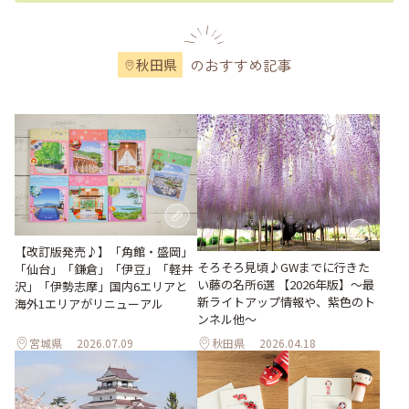
のおすすめ記事
秋田県
【改訂版発売♪】「角館・盛岡」
そろそろ見頃♪GWまでに行きた
「仙台」「鎌倉」「伊豆」「軽井
い藤の名所6選 【2026年版】～最
沢」「伊勢志摩」国内6エリアと
新ライトアップ情報や、紫色のト
海外1エリアがリニューアル
ンネル他～
宮城県
2026.07.09
秋田県
2026.04.18