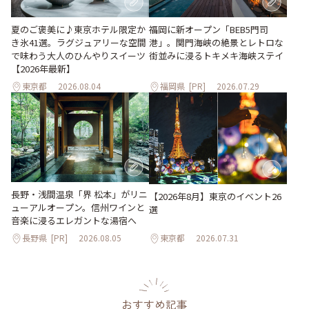
夏のご褒美に♪東京ホテル限定か
福岡に新オープン「BEB5門司
き氷41選。ラグジュアリーな空間
港」。関門海峡の絶景とレトロな
で味わう大人のひんやりスイーツ
街並みに浸るトキメキ海峡ステイ
【2026年最新】
東京都
2026.08.04
福岡県
[PR]
2026.07.29
長野・浅間温泉「界 松本」がリニ
【2026年8月】東京のイベント26
ューアルオープン。信州ワインと
選
音楽に浸るエレガントな湯宿へ
長野県
[PR]
2026.08.05
東京都
2026.07.31
おすすめ記事