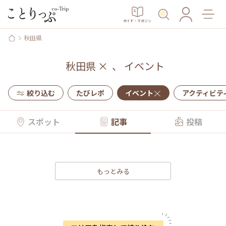
ガイド・マガジン
秋田県
秋田県
×
、
イベント
絞り込む
たびレポ
イベント
アクティビテ
スポット
記事
投稿
もっとみる