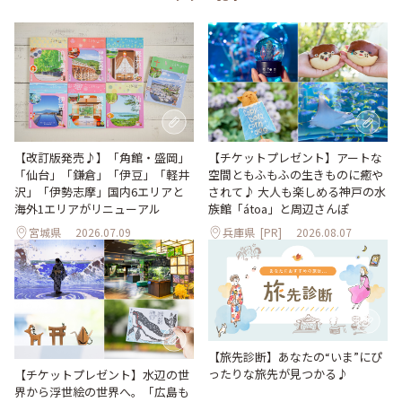
【改訂版発売♪】「角館・盛岡」
【チケットプレゼント】アートな
「仙台」「鎌倉」「伊豆」「軽井
空間ともふもふの生きものに癒や
沢」「伊勢志摩」国内6エリアと
されて♪ 大人も楽しめる神戸の水
海外1エリアがリニューアル
族館「átoa」と周辺さんぽ
宮城県
2026.07.09
兵庫県
[PR]
2026.08.07
【旅先診断】あなたの“いま”にぴ
ったりな旅先が見つかる♪
【チケットプレゼント】水辺の世
界から浮世絵の世界へ。「広島も