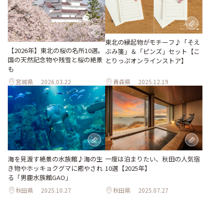
東北の縁起物がモチーフ♪「そえ
【2026年】東北の桜の名所10選。
ぶみ箋」＆「ピンズ」セット【こ
国の天然記念物や残雪と桜の絶景
とりっぷオンラインストア】
も
宮城県
2026.03.22
青森県
2025.12.19
海を見渡す絶景の水族館♪海の生
一度は泊まりたい、秋田の人気宿
き物やホッキョクグマに癒やされ
10選【2025年】
る「男鹿水族館GAO」
秋田県
2025.10.27
秋田県
2025.07.27