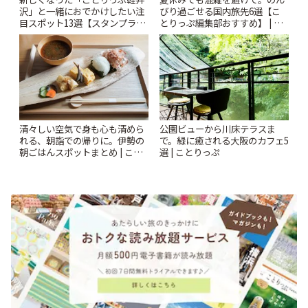
沢」と一緒におでかけしたい注
びり過ごせる国内旅先6選【こ
目スポット13選【スタンプラリ
とりっぷ編集部おすすめ】 | こ
ー開催中】 | ことりっぷ
とりっぷ
清々しい空気で身も心も清めら
公園ビューから川床テラスま
れる、朝詣での帰りに。伊勢の
で。緑に癒される大阪のカフェ5
朝ごはんスポットまとめ | こと
選 | ことりっぷ
りっぷ