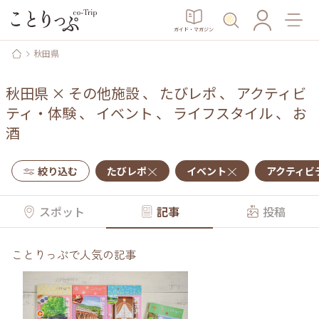
ガイド・マガジン
秋田県
秋田県
×
その他施設
、
たびレポ
、
アクティビ
ティ・体験
、
イベント
、
ライフスタイル
、
お
酒
絞り込む
たびレポ
イベント
アクティビ
スポット
記事
投稿
ことりっぷで人気の記事