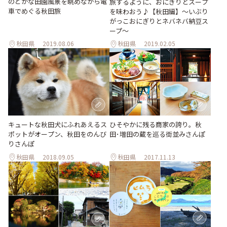
のどかな田園風景を眺めながら電
旅するように、おにぎりとスープ
車でめぐる秋田旅
を味わおう♪【秋田編】〜いぶり
がっこおにぎりとネバネバ納豆ス
ープ〜
秋田県
2019.08.06
秋田県
2019.02.05
キュートな秋田犬にふれあえるス
ひそやかに残る商家の誇り。秋
ポットがオープン、秋田をのんび
田･増田の蔵を巡る街並みさんぽ
りさんぽ
秋田県
2018.09.05
秋田県
2017.11.13