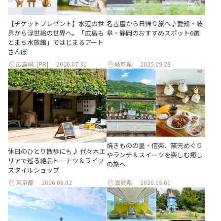
【チケットプレゼント】水辺の世
名古屋から日帰り旅へ♪愛知・岐
界から浮世絵の世界へ。「広島も
阜・静岡のおすすめスポット6選
とまち水族館」ではじまるアート
さんぽ
広島県
[PR]
2026.07.31
岐阜県
2025.09.23
焼きものの里・信楽、窯元めぐり
休日のひとり散歩にも♪ 代々木エ
やランチ＆スイーツを楽しむ癒し
リアで巡る絶品ドーナツ＆ライフ
の旅へ
スタイルショップ
東京都
2026.08.02
滋賀県
2026.05.01