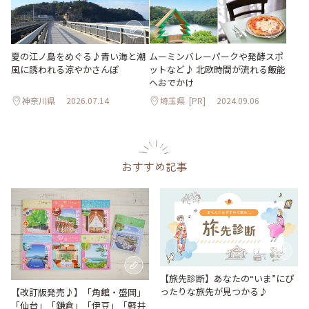
夏の江ノ島をめぐる♪青い海と潮
ムーミンバレーパークや発酵スポ
風に誘われる涼やかさんぽ
ットなど♪ 北欧時間が流れる飯能
へおでかけ
神奈川県
2026.07.14
埼玉県
[PR]
2024.09.06
おすすめ記事
【旅先診断】あなたの“いま”にぴ
ったりな旅先が見つかる♪
【改訂版発売♪】「角館・盛岡」
「仙台」「鎌倉」「伊豆」「軽井