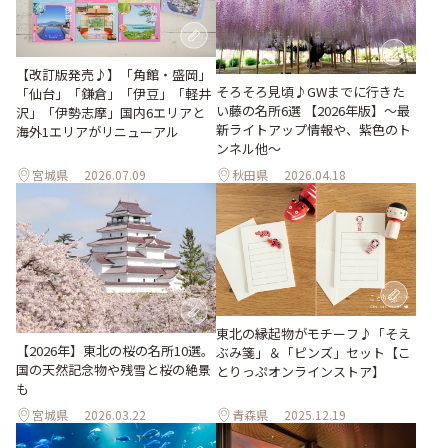
【改訂版発売♪】「角館・盛岡」
そろそろ見頃♪GWまでに行きた
「仙台」「鎌倉」「伊豆」「軽井
い藤の名所6選 【2026年版】～最
沢」「伊勢志摩」国内6エリアと
新ライトアップ情報や、紫色のト
海外1エリアがリニューアル
ンネル他～
宮城県
2026.07.09
秋田県
2026.04.18
東北の縁起物がモチーフ♪「そえ
【2026年】東北の桜の名所10選。
ぶみ箋」＆「ピンズ」セット【こ
国の天然記念物や残雪と桜の絶景
とりっぷオンラインストア】
も
宮城県
2026.03.22
青森県
2025.12.19