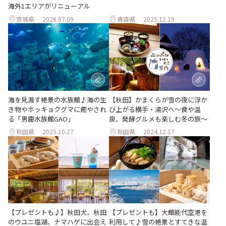
海外1エリアがリニューアル
宮城県
2026.07.09
青森県
2025.12.19
海を見渡す絶景の水族館♪海の生
【秋田】かまくらが雪の夜に浮か
き物やホッキョクグマに癒やされ
び上がる横手・湯沢へ〜食や温
る「男鹿水族館GAO」
泉、発酵グルメも楽しむ冬の旅〜
秋田県
2025.10.27
秋田県
2024.12.17
【プレゼントも】大館能代空港を
【プレゼントも♪】秋田犬、秋田
利用して♪雪の絶景とすてきな温
のウユニ塩湖、ナマハゲに出会え