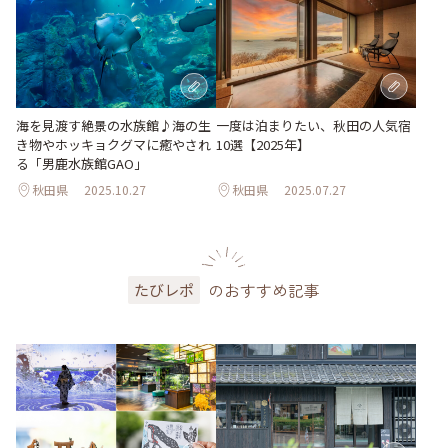
海を見渡す絶景の水族館♪海の生
一度は泊まりたい、秋田の人気宿
き物やホッキョクグマに癒やされ
10選【2025年】
る「男鹿水族館GAO」
秋田県
2025.10.27
秋田県
2025.07.27
のおすすめ記事
たびレポ