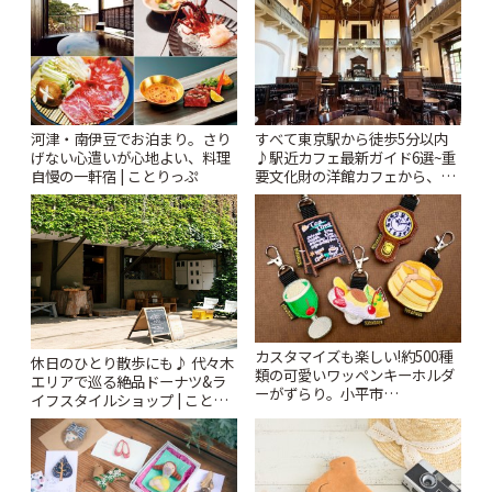
河津・南伊豆でお泊まり。さり
すべて東京駅から徒歩5分以内
げない心遣いが心地よい、料理
♪駅近カフェ最新ガイド6選~重
自慢の一軒宿 | ことりっぷ
要文化財の洋館カフェから、改
札すぐのレトロ喫茶まで~ | こと
りっぷ
カスタマイズも楽しい!約500種
休日のひとり散歩にも♪ 代々木
類の可愛いワッペンキーホルダ
エリアで巡る絶品ドーナツ&ラ
ーがずらり。小平市
イフスタイルショップ | ことり
「Kimamaya T&K」 | ことりっ
っぷ
ぷ