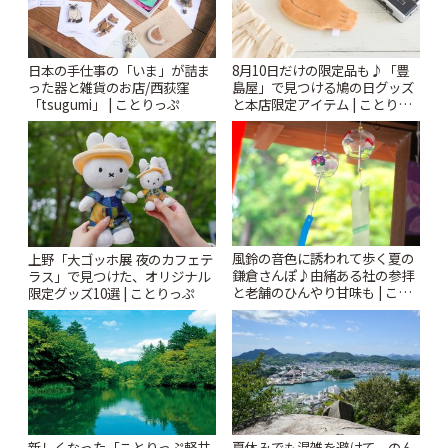
日本の手仕事の「いま」が詰ま
8月10日だけの限定品も♪「豊
った器と雑貨のお店/西荻窪
島屋」で見つける鳩の日グッズ
「tsugumi」 | ことりっぷ
と本店限定アイテム | ことりっ
ぷ
風鈴の音色に誘われて歩く夏の
上野「大ゴッホ展 夜のカフェテ
鎌倉さんぽ♪由緒ある社の参拝
ラス」で見つけた、オリジナル
と老舗のひんやり甘味も | こと
限定グッズ10選 | ことりっぷ
りっぷ
新しくなった「ことりっぷ軽井
夏休みでも混雑を避けて。のん