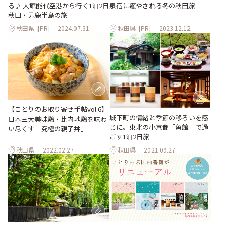
泉宿に癒やされる冬の秋田旅
る♪ 大館能代空港から行く1泊2日
秋田・男鹿半島の旅
秋田県
[PR]
2024.07.31
秋田県
[PR]
2023.12.12
【ことりのお取り寄せ手帖vol.6】
城下町の情緒と季節の移ろいを感
日本三大美味鶏・比内地鶏を味わ
じに。東北の小京都「角館」で過
い尽くす「究極の親子丼」
ごす1泊2日旅
秋田県
2022.02.27
秋田県
2021.09.27