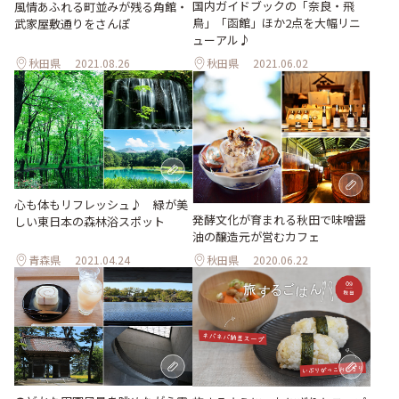
国内ガイドブックの「奈良・飛
風情あふれる町並みが残る角館・
鳥」「函館」ほか2点を大幅リニ
武家屋敷通りをさんぽ
ューアル♪
秋田県
2021.08.26
秋田県
2021.06.02
心も体もリフレッシュ♪ 緑が美
発酵文化が育まれる秋田で味噌醤
しい東日本の森林浴スポット
油の醸造元が営むカフェ
青森県
2021.04.24
秋田県
2020.06.22