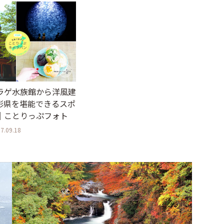
ラゲ水族館から洋風建
形県を堪能できるスポ
｜ことりっぷフォト
7.09.18