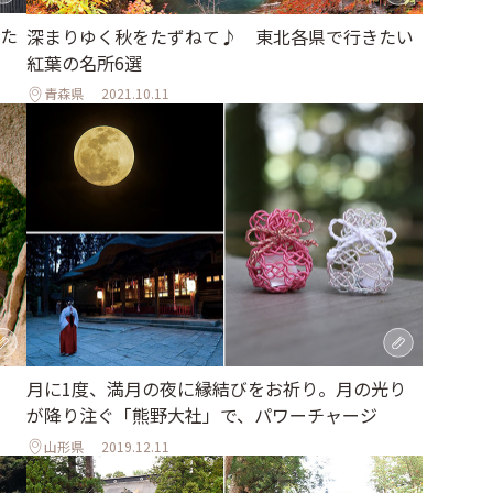
た
深まりゆく秋をたずねて♪ 東北各県で行きたい
紅葉の名所6選
青森県
2021.10.11
」
月に1度、満月の夜に縁結びをお祈り。月の光り
が降り注ぐ「熊野大社」で、パワーチャージ
山形県
2019.12.11