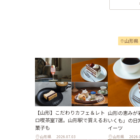
山形県
【山形】こだわりカフェ＆レト
山形の恵みが
ロ喫茶室7選。山形駅で買えるお
いくも」の日
菓子も
イーツ
山形県
2026.07.03
山形県
2026.