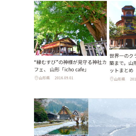
世界一のク
“縁むすび”の神様が見守る神社カ
築まで。山
フェ、 山形「icho cafe」
ットまとめ
山形県
2016.09.01
山形県
201