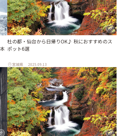
杜の都・仙台から日帰りOK♪ 秋におすすめのス
本
ポット6選
宮城県
2025.09.13