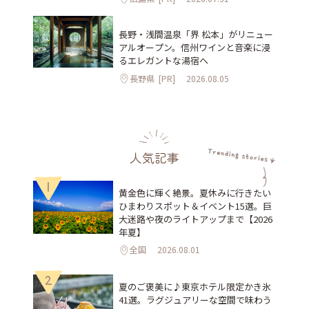
長野・浅間温泉「界 松本」がリニュー
アルオープン。信州ワインと音楽に浸
るエレガントな湯宿へ
長野県
[PR]
2026.08.05
人気記事
1
黄金色に輝く絶景。夏休みに行きたい
ひまわりスポット＆イベント15選。巨
大迷路や夜のライトアップまで【2026
年夏】
全国
2026.08.01
2
夏のご褒美に♪東京ホテル限定かき氷
41選。ラグジュアリーな空間で味わう