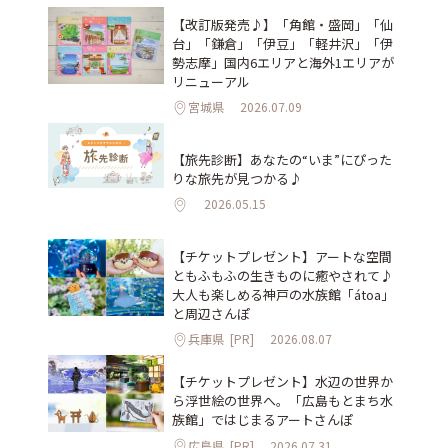
【改訂版発売♪】「角館・盛岡」「仙
台」「鎌倉」「伊豆」「軽井沢」「伊
勢志摩」国内6エリアと海外1エリアが
リニューアル
宮城県
2026.07.09
【旅先診断】あなたの“いま”にぴった
りな旅先が見つかる♪
2026.05.15
【チケットプレゼント】アートな空間
ともふもふの生きものに癒やされて♪
大人も楽しめる神戸の水族館「átoa」
と周辺さんぽ
兵庫県
[PR]
2026.08.07
【チケットプレゼント】水辺の世界か
ら浮世絵の世界へ。「広島もとまち水
族館」ではじまるアートさんぽ
広島県
[PR]
2026.07.31