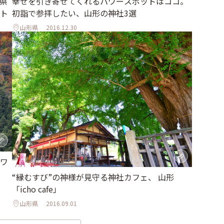
県
幸せを引き寄せてくれるパワースポットはココ。
ト
初詣で参拝したい、山形の神社3選
山形県
2016.12.30
ワ
“縁むすび”の神様が見守る神社カフェ、 山形
「icho cafe」
山形県
2016.09.01