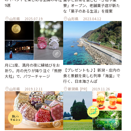
9選
寮」オープン、老舗菓子店が新た
な「菓子のある生活」を提案
山形県
2025.07.19
山形県
2023.04.12
月に1度、満月の夜に縁結びをお
【プレゼントも♪】新潟・庄内の
祈り。月の光りが降り注ぐ「熊野
食と景観を楽しむ列車「海里」で
大社」で、パワーチャージ
行く、日本海さんぽ
山形県
2019.12.11
新潟県
[PR]
2019.11.26