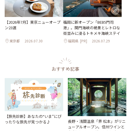
【2026年7月】東京ニューオープ
福岡に新オープン「BEB5門司
ン23選
港」。関門海峡の絶景とレトロな
街並みに浸るトキメキ海峡ステイ
東京都
2026.07.30
福岡県
[PR]
2026.07.29
おすすめ記事
【旅先診断】あなたの“いま”にぴ
長野・浅間温泉「界 松本」がリニ
ったりな旅先が見つかる♪
ューアルオープン。信州ワインと