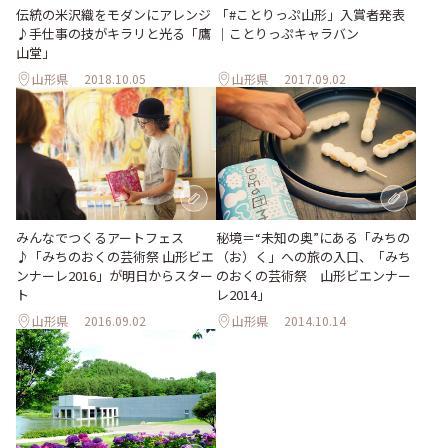
伝統の米沢織をモダンにアレンジ
「#ことりっぷ山形」入賞者発表
♪手仕事の技がキラリと光る「鷹
｜ことりっぷキャラバン
山堂」
山形県
2018.10.05
山形県
2017.09.02
みんなでつくるアートフェス
秘境＝“未知の奥”にある「みちの
♪「みちのおくの芸術祭 山形ビエ
（お）く」への旅の入口、「みち
ンナーレ2016」が明日からスター
のおくの芸術祭 山形ビエンナー
ト
レ2014」
山形県
2016.09.02
山形県
2014.10.14