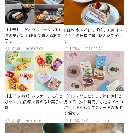
【山形】こだわりカフェ＆レトロ
山形の恵みが彩る「菓子工房白い
喫茶室7選。山形駅で買えるお菓
くも」の日常に溶け込んだスイー
子も
ツ
山形県
2026.07.03
山形県
2026.03.21
【山形みやげ】パッケージに心と
【ロッテ×ことりっぷ第17弾】2
きめく、山形駅で買えるお菓子6
月10日（火）発売♪ 小さなチョコ
選
パイとふんわりプチケーキの新作
登場です
山形県
2026.03.01
山形県
[PR]
2026.02.10