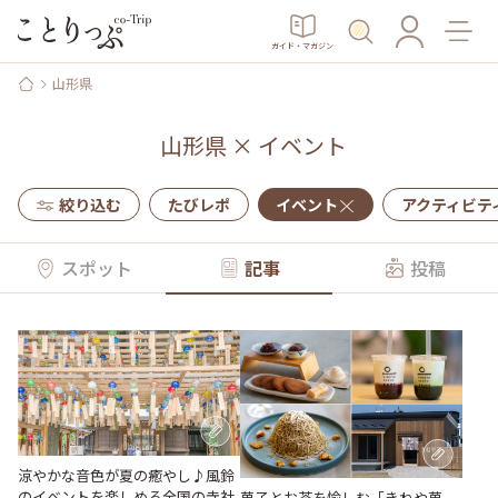
ガイド・マガジン
山形県
山形県
×
イベント
絞り込む
たびレポ
イベント
アクティビテ
スポット
記事
投稿
涼やかな音色が夏の癒やし♪風鈴
のイベントを楽しめる全国の寺社
菓子とお茶を愉しむ「きねや菓