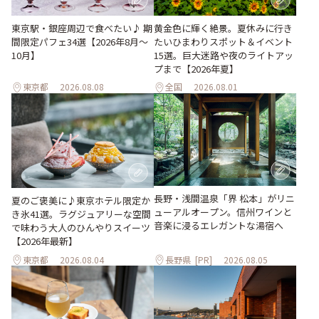
東京駅・銀座周辺で食べたい♪ 期
黄金色に輝く絶景。夏休みに行き
間限定パフェ34選【2026年8月～
たいひまわりスポット＆イベント
10月】
15選。巨大迷路や夜のライトアッ
プまで【2026年夏】
東京都
2026.08.08
全国
2026.08.01
長野・浅間温泉「界 松本」がリニ
夏のご褒美に♪東京ホテル限定か
ューアルオープン。信州ワインと
き氷41選。ラグジュアリーな空間
音楽に浸るエレガントな湯宿へ
で味わう大人のひんやりスイーツ
【2026年最新】
東京都
2026.08.04
長野県
[PR]
2026.08.05