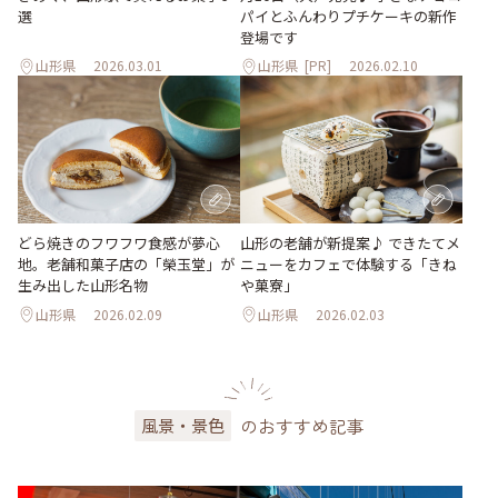
選
パイとふんわりプチケーキの新作
登場です
山形県
2026.03.01
山形県
[PR]
2026.02.10
どら焼きのフワフワ食感が夢心
山形の老舗が新提案♪ できたてメ
地。老舗和菓子店の「榮玉堂」が
ニューをカフェで体験する「きね
生み出した山形名物
や菓寮」
山形県
2026.02.09
山形県
2026.02.03
のおすすめ記事
風景・景色