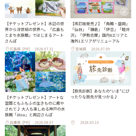
【改訂版発売♪】「角館・盛岡」
【チケットプレゼント】水辺の世
「仙台」「鎌倉」「伊豆」「軽井
界から浮世絵の世界へ。「広島も
沢」「伊勢志摩」国内6エリアと
とまち水族館」ではじまるアート
海外1エリアがリニューアル
さんぽ
広島県
[PR]
2026.07.31
宮城県
2026.07.09
【旅先診断】あなたの“いま”にぴ
ったりな旅先が見つかる♪
【チケットプレゼント】アートな
空間ともふもふの生きものに癒や
されて♪ 大人も楽しめる神戸の水
族館「átoa」と周辺さんぽ
兵庫県
[PR]
2026.08.07
2026.05.15