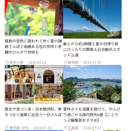
風鈴の音色に誘われて歩く夏の鎌
都心から約2時間♪夏の日帰り旅
倉さんぽ♪由緒ある社の参拝と老
にぴったりの関東＆近郊観光スポ
舗のひんやり甘味も
ット21選
神奈川県
2026.08.02
群馬県
2026.07.20
歴史が息づく街・日本橋兜町。時
夏休みでも混雑を避けて。のんび
をつなぐ風景に出会う一日さんぽ
り過ごせる国内旅先6選【ことり
っぷ編集部おすすめ】
東京都
[PR]
2026.07.28
広島県
2026.07.02