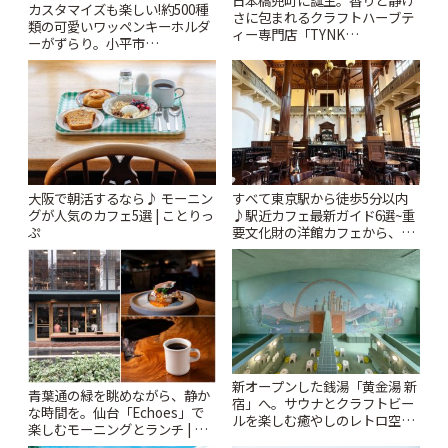
カスタマイズも楽しい!約500種
さに包まれるクラフトハーブテ
類の可愛いワッペンキーホルダ
ィー専門店「TYNK
ーがずらり。小平市
Kabutocho」 | ことりっぷ
「Kimamaya T&K」 | ことりっ
ぷ
大阪で朝活するなら♪ モーニン
すべて東京駅から徒歩5分以内
グが人気のカフェ5選 | ことりっ
♪駅近カフェ最新ガイド6選~重
ぷ
要文化財の洋館カフェから、改
札すぐのレトロ喫茶まで~ | こと
りっぷ
新オープンした銭湯「黄金湯 新
青葉通の緑を眺めながら、静か
宿」へ。サウナとクラフトビー
な時間を。仙台「Echoes」で
ルを楽しむ癒やしのレトロ空間
楽しむモーニングとランチ | こ
| ことりっぷ
とりっぷ