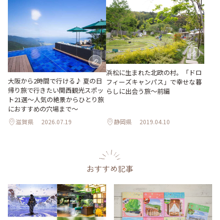
浜松に生まれた北欧の村。「ドロ
大阪から2時間で行ける♪ 夏の日
フィーズキャンパス」で幸せな暮
帰り旅で行きたい関西観光スポッ
らしに出会う旅～前編
ト21選～人気の絶景からひとり旅
におすすめの穴場まで～
滋賀県
2026.07.19
静岡県
2019.04.10
おすすめ記事