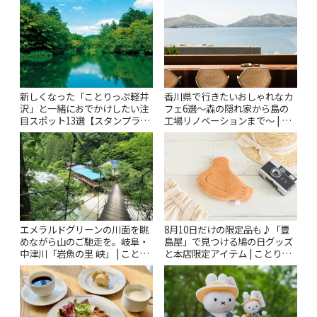
新しくなった「ことりっぷ軽井
香川県で行きたいおしゃれなカ
沢」と一緒におでかけしたい注
フェ6選〜森の隠れ家から島の
目スポット13選【スタンプラリ
工場リノベーションまで〜 | こ
ー開催中】 | ことりっぷ
とりっぷ
エメラルドグリーンの川面を眺
8月10日だけの限定品も♪「豊
めながら山のご馳走を。岐阜・
島屋」で見つける鳩の日グッズ
中津川「岩魚の里 峡」 | ことり
と本店限定アイテム | ことりっ
っぷ
ぷ