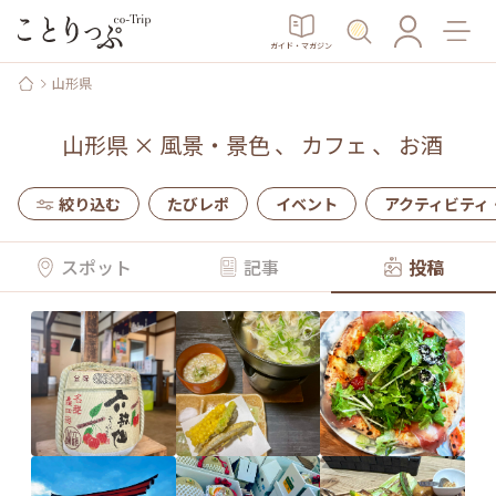
ガイド・マガジン
山形県
山形県
×
風景・景色
、
カフェ
、
お酒
絞り込む
たびレポ
イベント
アクティビティ
スポット
記事
投稿