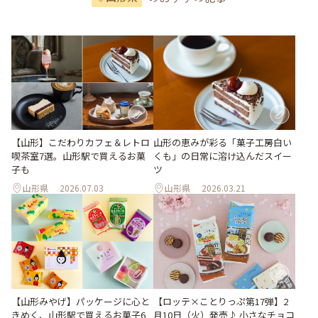
【山形】こだわりカフェ＆レトロ
山形の恵みが彩る「菓子工房白い
喫茶室7選。山形駅で買えるお菓
くも」の日常に溶け込んだスイー
子も
ツ
山形県
2026.07.03
山形県
2026.03.21
【山形みやげ】パッケージに心と
【ロッテ×ことりっぷ第17弾】2
きめく、山形駅で買えるお菓子6
月10日（火）発売♪ 小さなチョコ