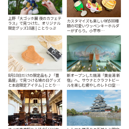
上野「大ゴッホ展 夜のカフェテ
カスタマイズも楽しい!約500種
ラス」で見つけた、オリジナル
類の可愛いワッペンキーホルダ
限定グッズ10選 | ことりっぷ
ーがずらり。小平市
「Kimamaya T&K」 | ことりっ
ぷ
8月10日だけの限定品も♪「豊
新オープンした銭湯「黄金湯 新
島屋」で見つける鳩の日グッズ
宿」へ。サウナとクラフトビー
と本店限定アイテム | ことりっ
ルを楽しむ癒やしのレトロ空間
ぷ
| ことりっぷ