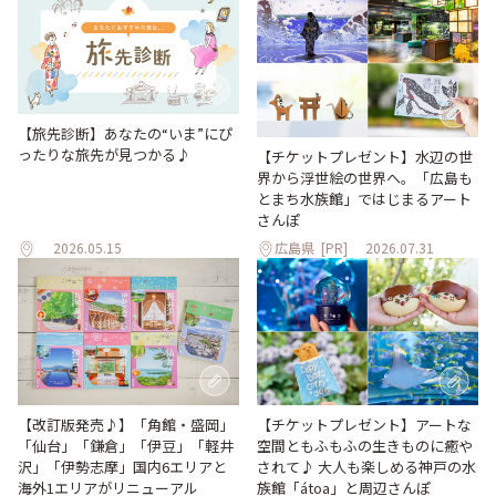
【旅先診断】あなたの“いま”にぴ
ったりな旅先が見つかる♪
【チケットプレゼント】水辺の世
界から浮世絵の世界へ。「広島も
とまち水族館」ではじまるアート
さんぽ
2026.05.15
広島県
[PR]
2026.07.31
【改訂版発売♪】「角館・盛岡」
【チケットプレゼント】アートな
「仙台」「鎌倉」「伊豆」「軽井
空間ともふもふの生きものに癒や
沢」「伊勢志摩」国内6エリアと
されて♪ 大人も楽しめる神戸の水
海外1エリアがリニューアル
族館「átoa」と周辺さんぽ