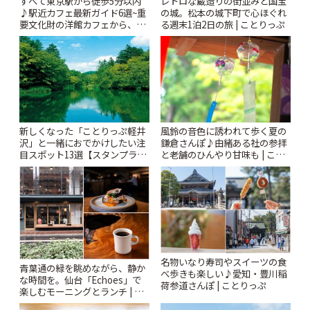
すべて東京駅から徒歩5分以内
レトロな蔵造りの街並みと国宝
♪駅近カフェ最新ガイド6選~重
の城。松本の城下町で心ほぐれ
要文化財の洋館カフェから、改
る週末1泊2日の旅 | ことりっぷ
札すぐのレトロ喫茶まで~ | こと
りっぷ
風鈴の音色に誘われて歩く夏の
新しくなった「ことりっぷ軽井
鎌倉さんぽ♪由緒ある社の参拝
沢」と一緒におでかけしたい注
と老舗のひんやり甘味も | こと
目スポット13選【スタンプラリ
りっぷ
ー開催中】 | ことりっぷ
名物いなり寿司やスイーツの食
青葉通の緑を眺めながら、静か
べ歩きも楽しい♪愛知・豊川稲
な時間を。仙台「Echoes」で
荷参道さんぽ | ことりっぷ
楽しむモーニングとランチ | こ
とりっぷ