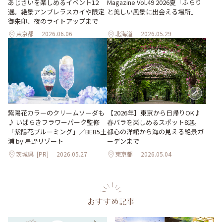
あじさいを楽しめるイベント12
Magazine Vol.49 2026夏「ふらり
選。絶景アンブレラスカイや限定
と美しい風景に出会える場所」
御朱印、夜のライトアップまで
東京都
2026.06.06
北海道
2026.05.29
紫陽花カラーのクリームソーダも
【2026年】東京から日帰りOK♪
♪ いばらきフラワーパーク監修
春バラを楽しめるスポット8選。
「紫陽花ブルーミング」／BEB5土
都心の洋館から海の見える絶景ガ
浦 by 星野リゾート
ーデンまで
茨城県
[PR]
2026.05.27
東京都
2026.05.04
おすすめ記事