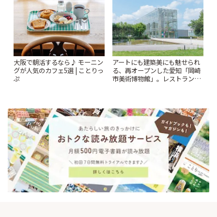
大阪で朝活するなら♪ モーニン
アートにも建築美にも魅せられ
グが人気のカフェ5選 | ことりっ
る、再オープンした愛知「岡崎
ぷ
市美術博物館」。レストランや
ショップも充実 | ことりっぷ