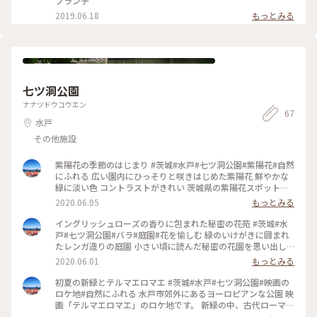
ブランチ
が、 パンがサクッサクッで本当美味しい〰️✨✨ 小鳥の囀りを聞
2019.06.18
もっとみる
きながら‥ 日が差し込む木々とお話ししながら🌿 ゆったりと
した贅沢な時間を過ごしてきました♡ #サザコーヒー #サザコ
ーヒー本店 #ひたちなか #茨城 #カフェ #ひとりカフェ部 #ヒー
リング旅 #春風さんぽ #Myことりっぷ #テラス席 #ランチ
七ツ洞公園
ナナツドウコウエン
67
水戸
その他施設
紫陽花の季節のはじまり #茨城#水戸#七ツ洞公園#紫陽花#自然
にふれる 広い園内にひっそりと咲きはじめた紫陽花 鮮やかな
緑に淡い色 コントラストがきれい 茨城県の紫陽花スポット、
色々行ってみたい。 #わたしの街#muuの水戸散歩
2020.06.05
もっとみる
イングリッシュローズの香りに包まれた秘密の花苑 #茨城#水
戸#七ツ洞公園#バラ#庭園#花を愉しむ 緑のいけがきに囲まれ
たレンガ造りの庭園 小さい頃に読んだ秘密の花園を思い出し
ます。 バラのいい香りがする園内は所々にヨーロピアンな ベ
2020.06.01
もっとみる
ンチがあり、ゆっくりと見ることができます。 ローズガーデン
の他、新緑がきれいな森林公園、 4つのダム、古代ローマを思
初夏の新緑とテルマエロマエ #茨城#水戸#七ツ洞公園#映画の
わせるフォリーなど 楽しめました☺️ #わたしの街#バラ#muu
ロケ地#自然にふれる 水戸市郊外にあるヨーロピアンな公園 映
の水戸散歩#自然にふれる#アートみたいな景色
画「テルマエロマエ」のロケ地です。 新緑の中、古代ローマを
感じさせるフォリーが 静かにひっそりと。 4つの小さなダムが