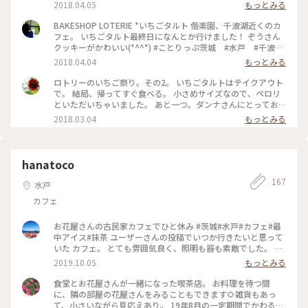
オングラタンスープ #フォカッチャ #千波湖 #偕楽園
2018.04.05
もっとみる
BAKESHOP LOTERIE *いちごタルト 偕楽園、千波湖近くのカ
フェ。 いちごタルト最終日になんとか行けました！ ぞうさん
クッキーがかわいい(*^^*) #ことりっぷ茨城 #水戸 #千波
湖 #偕楽園 #カフェ #ランチ #いちごスイーツ #いちご
2018.04.04
もっとみる
タルト
ロトリーのいちご祭り。その2。 いちごタルトはテイクアウト
で。 結局、帰ってすぐ食べる。 小さめサイズなので、ペロリ
といただいちゃいました。 あと一つ。ダンナさんにとってお
いたけど、無くなってたらゴメン！ #朗らか #カフェ #茨城カ
2018.03.04
もっとみる
フェ #おやつ #いちごスイーツ #水戸市 #洋菓子
hanatoco
167
水戸
カフェ
お花屋さんの古民家カフェでひと休み #茨城#水戸#カフェ#最
中アイス#抹茶 ユーザーさんの投稿でいつか行きたいと思って
いた カフェ。 とても雰囲気良く、照明も器も素敵でした。 窓
際のカウンター席で、菊花最中アイス抹茶付きを。 抹茶がデ
2019.10.05
もっとみる
ミタスコーヒーのように小さなカップに 入っていました。 最
中アイスはあんことバニラアイスをパリパリ最中に のせてい
食堂とお花屋さんが一緒になった喫茶店。 お料理を待つ間
ただきます。 甘くて抹茶に良く合います。 窓からは秋の青
に、隣の部屋の花屋さんをみることもできます🌻雑貨もあっ
空。鱗雲を眺めながら。 デザートの後は、ドライフラワー工
て、小さいながら見応えあり。 19年8月の一定期間でかわるラ