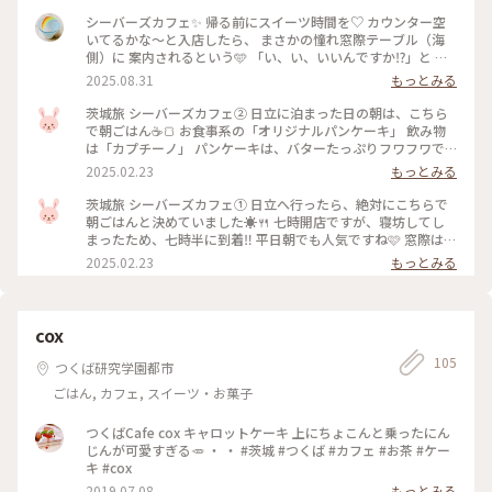
シーバーズカフェ✨ 帰る前にスイーツ時間を♡ カウンター空
いてるかな〜と入店したら、 まさかの憧れ窓際テーブル（海
側）に 案内されるという🩵 「い、い、いいんですか⁉️」と 素
っ頓狂な声を出してしまった😂 OH〜カフェの神様ありがとう
2025.08.31
もっとみる
🫶 𓍯 ＜今日のケーキセット＞ ・チョコレートケーキ ・アイス
コーヒー コースターが虹でした🌈 𓍯 4〜5枚目はシーバーズカ
茨城旅 シーバーズカフェ② 日立に泊まった日の朝は、こちら
フェを 下から見た写真とアップの写真💠 改めてすごいカフェ
で朝ごはん☕🍞 お食事系の「オリジナルパンケーキ」 飲み物
だなと 再びこのデザインの凄さを実感♡︎ʾʾ #シーバーズカフェ
は「カプチーノ」 パンケーキは、バターたっぷりフワフワで
#カフェ #ケーキセット #チョコケーキはやや重めです #まさか
す✨ 大きいソーセージ、ベーコン、ふわふわのオムレツ カプ
2025.02.23
もっとみる
の窓際テーブル #タライの回収できました #ゆるり夏時間 #ひ
チーノには、ハートが描かれていました🩷 可愛くて、朝から癒
とりカフェ部
されます💕 大きいパンケーキで、朝からおなかがいっぱいに
茨城旅 シーバーズカフェ① 日立へ行ったら、絶対にこちらで
なりました✨ 窓側に座れなかったのは、ちょっと残念でした
朝ごはんと決めていました☀🍴 七時開店ですが、寝坊してし
が、どこから見てもキラキラの景色✨ 夜の景色も綺麗だったか
まったため、七時半に到着‼️ 平日朝でも人気ですね🩷 窓際は全
しら🌃 また訪れたいカフェです🩷 #茨城旅 #シーバーズカフェ
て、満席‼️ お客さまが帰った隙に、シャッターチャンス📸 こち
2025.02.23
もっとみる
#日立駅 #朝ごはん #カフェ #オリジナルパンケーキ #カプチー
らから、見る海も素敵です✨ お日さまって、スゴいですね☀
ノ #海 #日立 #茨城 #ぽかぽか
外は1度しかない気温でしたが、お日さまの力で、ポカポカ🩷
暖房も入ってますけどね😅 日差しを見るだけでも、温かくな
りますね💕 #ぽかぽか #シーバーズカフェ #日立駅 #茨城 #日立
cox
#海 #カフェ #朝ごはん
105
つくば研究学園都市
ごはん, カフェ, スイーツ・お菓子
つくばCafe cox キャロットケーキ 上にちょこんと乗ったにん
じんが可愛すぎる🥕 ・ ・ #茨城 #つくば #カフェ #お茶 #ケー
キ #cox
2019.07.08
もっとみる