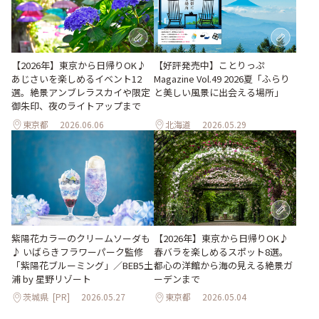
【2026年】東京から日帰りOK♪
【好評発売中】ことりっぷ
あじさいを楽しめるイベント12
Magazine Vol.49 2026夏「ふらり
選。絶景アンブレラスカイや限定
と美しい風景に出会える場所」
御朱印、夜のライトアップまで
東京都
2026.06.06
北海道
2026.05.29
紫陽花カラーのクリームソーダも
【2026年】東京から日帰りOK♪
♪ いばらきフラワーパーク監修
春バラを楽しめるスポット8選。
「紫陽花ブルーミング」／BEB5土
都心の洋館から海の見える絶景ガ
浦 by 星野リゾート
ーデンまで
茨城県
[PR]
2026.05.27
東京都
2026.05.04