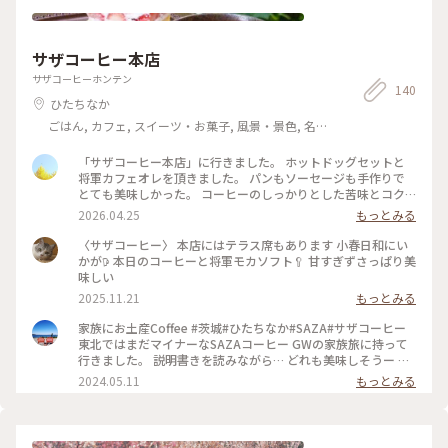
サザコーヒー本店
サザコーヒーホンテン
140
ひたちなか
ごはん, カフェ, スイーツ・お菓子, 風景・景色, 名
所・旧跡, ホテル・宿, お酒, おみやげ
「サザコーヒー本店」に行きました。 ホットドッグセットと
将軍カフェオレを頂きました。 パンもソーセージも手作りで
とても美味しかった。 コーヒーのしっかりとした苦味とコク。
フワフワの泡で美味しくてグイグイと飲んでしまいました😋
2026.04.25
もっとみる
とにかく居心地が最高のお店でした。 テラス席が多く、新緑
の緑豊かな庭を目の前に、木漏れ日が揺れて、風がそよいで鳥
〈サザコーヒー〉 本店にはテラス席もあります 小春日和にい
も遊びにきます。 最高の時間でした😌☕️
かが𖠚 本日のコーヒーと将軍モカソフト🥄 甘すぎずさっぱり美
味しい
2025.11.21
もっとみる
家族にお土産Coffee #茨城#ひたちなか#SAZA#サザコーヒー
東北ではまだマイナーなSAZAコーヒー GWの家族旅に持って
行きました。 説明書きを読みながら… どれも美味しそうー こ
れも気になる〜 豆の量が贅沢〜 とちょっと盛り上がった家族
2024.05.11
もっとみる
時間 色々な味と香りを楽しめるSAZAのアソート 勝田駅でも購
入できます☕ #muuのおみやげ