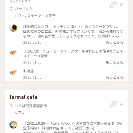
キッチントウミ
75
ひたちなか
カフェ, スイーツ・お菓子
理想的な見た目。 キッチンと海・・・のカスタードプリン。
固め食感の自立型。卵の味がするプリンです。 海から離れてい
るのに、波の音が聴こえてきそうなカフェで。仕事帰りのちょ
っとした息抜き。 #プリン #おやつ #ひたちなか市 #わたしの
2018.02.16
もっとみる
街 #ことりっぷ茨城
【2017.8】 ニューヨークチーズケーキ #わたしの街 #カフェ #
スイーツ #茨城
2018.01.05
もっとみる
お洒落
2018.01.05
もっとみる
farmal cafe
72
つくば研究学園都市
カフェ
【2021.10.20〜『cafe 43xx』へ店名並びに営業形態変更（完
全予約制） 詳細はお店HPにてご確認下さい】 ． ．
#farmalcafe ③ ， 自家焙煎コーヒーを使った その名は 「カフ