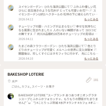
スイセンガーデン✨ ひたち海浜公園にて♡ ふわふわ優しい花
びらに 目玉焼きのような花弁が とっても可愛いお花𓆸 𓍯 ス
イセンガーデンは約1ヘクタールの 松林の下に植えられている
そうです♪ スイセン越しに桜🌸が見えたり、 ムスカリ🪻を割
2026.04.12
もっとみる
って咲いてたり（笑） とても素敵な風景に出会えました･ᴗ･
𓍯 今回のひたち海浜公園、 ちと早めの訪問でしたが ネモフィ
チューリップの園✨ ハミングが止まらない♡ 幸せな気持ちに
ラ・チューリップ・スイセン どれもしっかり楽しめた事が 嬉
なる風景に包まれました🌷 人のいない瞬間があって ヨロコビ
しい春の花旅でした𖤣𖥧𖥣𖡡𖥧𖤣 #ひたち海浜公園 #スイセンガーデ
の舞です🤸 𓍯 約320品種約28万本のチューリップの見頃は ま
ン #水仙 #メルヘンの世界 #平日ららら #ちいさな列車旅
だまだこれからです･ᴗ･ つぼみもたくさんあったので、ぜひぜ
2026.04.11
もっとみる
ひ🌷 #ひたち海浜公園 #たまごの森フラワーガーデン #チュー
リップ #ムスカリ #メルヘンの世界 #平日ららら #ちいさな列
たまごの森フラワーガーデン✨ ひたち海浜公園にて♡ 色とり
車旅
どりのチューリップが可愛く メルヘンの世界に没入体験💓 𓍯
開園後は、珍しくすぐにはネモフィラに行かず、 先にこちらの
チューリップへ直行🌷🌷🌷 それが大正解、ガラッガラでした
2026.04.10
もっとみる
（笑） （後からのネモフィラも空いてたけど😂） 小さな風車
も相変わらず健在だし、 ムスカリの小川もキュンです💙🫰 #ひ
たち海浜公園 #たまごの森フラワーガーデン #チューリップ #
ムスカリ #風車 #メルヘンの世界 #平日ららら #ちいさな列車
BAKESHOP LOTERIE
旅
181
水戸
ごはん, カフェ, スイーツ・お菓子
BAKESHOP LOTERIE *スープランチ あつあつオニオングラタ
ンスープとふかふかフォカッチャ、もりもりの野菜がたまりま
せん(*´ω｀*) #ことりっぷ茨城 #水戸 #ランチ #カフェ #オニ