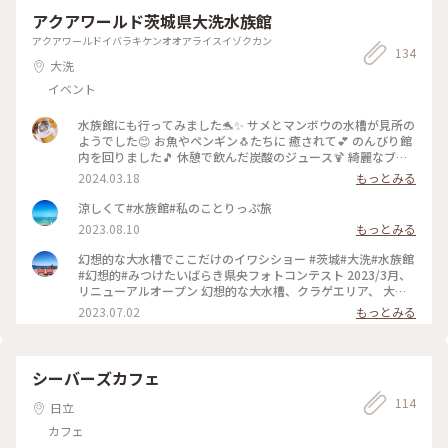
昼食は｢まち庵｣で石臼引きの常陸蕎麦をいただきました。歯ご
https://mitokoumon.com/ume/ume_event.html
アクアワールド茨城県大洗水族館
たえが良く風味が良いお蕎麦です。茨城名物アンコウの肝や河
豚、牡蠣の天ぷらも一緒に味わえます。 私はホテル休憩を挟ん
アクアワールドイバラキケンオオアライスイゾクカン
でのんびり過ごしましたが、特急往復の間、大洗に足を伸ばし
134
大洗
て大洗磯前神社の参拝や、新鮮な魚介類のお買い物もいいです
ね。 #偕楽園 #偕楽園公園 #梅 #水戸偕楽園号 #水戸 #茨城県
イベント
水族館にも行ってみました🐬✨ サメとマンボウの水槽が見所の
ようでした😊 お魚やペンギン🐧たちに 癒されて💕 のんびり館
内を回りました🎵 休憩で飲んだ炭酸のジュース🍹 綺麗なブル
ーで美味しかったです❇️ #アクアワールド茨城県大洗水族館 #
2024.03.18
もっとみる
マンボウ #クラゲ #茨城県
涼しくて#水族館#私のことりっぷ旅
2023.08.10
もっとみる
幻想的な大水槽でここだけのイワシショー #茨城#大洗#水族館
#幻想的#みつけたいばらき県央フォトコンテスト 2023/3月、
リニューアルオープン 幻想的な大水槽、クラゲエリア、 大迫
力なサメ水槽‥色々進化していました 光と音楽に合わせてイ
2023.07.02
もっとみる
ワシトルネードが美しく 動くイワシショーは幻想的 エスカレ
ーターの頭上を大きなサメが泳いでいたり‥ 色々な角度、高
さ（目線）で動物たちを観られるよう工夫されて 子どもも大
人も楽しめる水族館 久しぶりの水族館、楽しかったし癒やさ
シーバーズカフェ
れました。 また水族館巡りを再開したくなりました #私のこと
114
りっぷ旅#muuの大洗散歩 #muuの水族館巡り
日立
カフェ