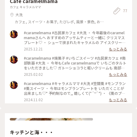
Café caramelmama
カフェ キャラメルママ
77
大洗
カフェ, スイーツ・お菓子, たびレポ, 風景・景色, お
みやげ
#caramelmama #古民家カフェ #大洗 ・ 今年最後のcaramel
mamaさんへ おすすめのアッサムティーと一緒に クリスマス
プレート♡ ・ シューで挟まれたキャラメルの アイスクリー
ム，ナッツとの相性が とっても良いです˚✧₊ 生チョコも美味し
2025.12.21
もっとみる
(*´-`) いちごのショートケーキはふわふわ 癒しのひと時でし
た。 ・
#caramelmama #焼菓子 #いちごスイーツ #古民家カフェ #南
部鉄器 #大洗 ・ 今年もCafe caramelmamaで いちごのタルト
をいただきました♡ ガトーショコラと軽いクリームも 南部鉄
器で紅茶とあわせて,, ・ ストーブが恋しい時期 また
2025.02.02
もっとみる
caramelmamaさんで 雨宿りをしてゆっくりとした 時間を過
ごしました。 ・
#caramelmama #キャラメルママ #大洗 #笠間栗 #モンブラン
#栗スイーツ ・ 今年はモンブランプレートを いただくことが
出来ました♡* 予約制なので,, 嬉しくて(*´꒳`*) ・ 《栗のプレ
ート》 ＊笠間栗のモンブラン ＊笠間栗のアイスクリーム ＊蜂
2024.11.02
もっとみる
蜜のブラマンジェ栗のスープ フルーツ添え ・ 夫はモンブラ
ンとレアチーズタルトを。 そして，レアチーズタルトもひとく
ち♪ どのシーズンも美味しいスイーツですが， やっぱりモン
ブランは格別です˚✧₊ ・
キッチンと海・・・