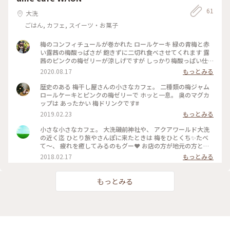
61
大洗
ごはん, カフェ, スイーツ・お菓子
梅のコンフィチュールが巻かれた ロールケーキ 緑の青梅と赤
い露茜の梅酸っぱさが 飽きずに二切れ食べさせてくれます 露
茜のピンクの梅ゼリーが涼しげですが しっかり梅酸っぱい仕
事をしています クエン酸で元気チャージ完了です テイクアウ
2020.08.17
もっとみる
トもできて 梅干しや梅酒 ジャムなどもお土産に購入できます
#ごほうびケーキ #ume cafe #大洗 #ロールケーキ #梅
歴史のある 梅干し屋さんの小さなカフェ。 二種類の梅ジャム
ロールケーキとピンクの梅ゼリーで ホッと一息。 奥のマグカ
ップは あったかい 梅ドリンクです#
2019.02.23
もっとみる
小さな小さなカフェ。 大洗磯前神社や、 アクアワールド大洗
の近く迄 ひとり旅やさんぽに来たときは 梅をひとくち✨たべ
て～、 疲れを癒してみるのもグー❤ お店の方が地元の方と話
して いるのが聞こえてきたのだけど WAONの由来は、潮風と
2018.02.17
もっとみる
梅、そういった ものが混ざり合うハーモニー(和音) のような場
所になっていきたい。 ということだそうで☺💖 朗らか～✴に
週末の朝を迎えました。 ちなみに、10時から開いてます。 水
もっとみる
戸駅から鹿島鉄道で３駅です。鹿島鉄道のシートの乗り心地が
良かった❤ #朗らか #春のおと #わたしの街