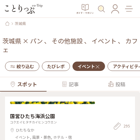
ガイド・マガジン
茨城県
茨城県
×
パン
、
その他施設
、
イベント
、
カフ
ェ
絞り込む
たびレポ
イベント
アクティビテ
スポット
記事
投稿
国営ひたち海浜公園
コクエイヒタチカイヒンコウエン
295
ひたちなか
イベント, 風景・景色, ホテル・宿