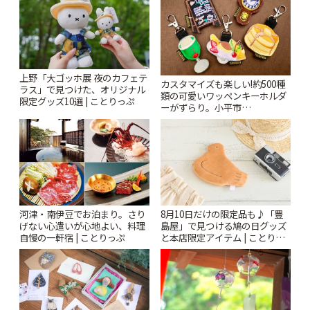
上野「大ゴッホ展 夜のカフェテ
カスタマイズも楽しい!約500種
ラス」で見つけた、オリジナル
類の可愛いワッペンキーホルダ
限定グッズ10選 | ことりっぷ
ーがずらり。小平市
「Kimamaya T&K」 | ことりっ
ぷ
河津・南伊豆でお泊まり。さり
8月10日だけの限定品も♪「豊
げない心遣いが心地よい、料理
島屋」で見つける鳩の日グッズ
自慢の一軒宿 | ことりっぷ
と本店限定アイテム | ことりっ
ぷ