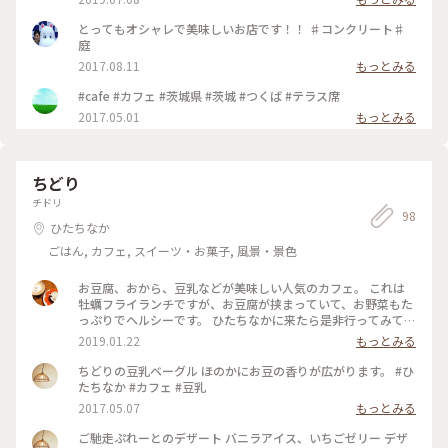
とってもオシャレで美味しいお店です！！ ♯コンクリート♯
庭
2017.08.11
もっとみる
#cafe #カフェ #茨城県 #茨城 #つくば #テラス席
2017.05.01
もっとみる
ちどり
チドリ
98
ひたちなか
ごはん, カフェ, スイーツ・お菓子, 風景・景色
お豆腐、おから、豆乳などが美味しい人気のカフェ。 これは
牡蠣フライランチですが、お豆腐が挟まっていて、お野菜もた
っぷりでヘルシーです。 ひたちなかに来たら是非行ってみてく
ださい。お店のこだわりのコンセプトも面白いですよ。 #茨城
2019.01.22
もっとみる
#ひたちなか #ちどり #豆腐料理 #カフェ #ヘルシーランチ #お
からベーグル
ちどりの豆乳ベーグル ほのかにお豆の香りが広がります。 #ひ
たちなか #カフェ #豆乳
2017.05.07
もっとみる
ご馳走ぷれーとのデザート バニラアイス、いちごゼリー デザ