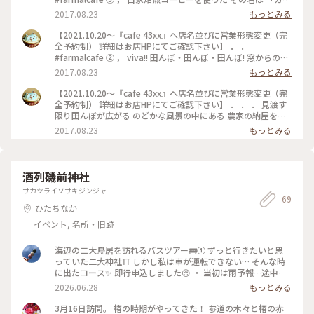
ェモカっぽい」 このゆる〜いネーミングに 思わずオーダーし
2017.08.23
もっとみる
てしまった(๑>◡<๑) 普通〜4倍までお好みのサイズが選べまし
た。 ． #ことりっぷ茨城 #カフェ #ランチ #コーヒー #スイー
【2021.10.20〜『cafe 43xx』へ店名並びに営業形態変更（完
ツ #自家焙煎コーヒー #カフェモカっぽい #茨城 #つくば #癒し
全予約制） 詳細はお店HPにてご確認下さい】 ． ．
#まったり
#farmalcafe ② ， viva!! 田んぼ・田んぼ・田んぼ! 窓からの景
色に癒されます💕 ． のんびり まったり♪ ． #ことりっぷ茨城
2017.08.23
もっとみる
#カフェ #ランチ #コーヒー #スイーツ #自家焙煎コーヒー #茨
城 #つくば #癒し #まったり
【2021.10.20〜『cafe 43xx』へ店名並びに営業形態変更（完
全予約制） 詳細はお店HPにてご確認下さい】 ． ． ． 見渡す
限り田んぼが広がる のどかな風景の中にある 農家の納屋をリ
ノベーションしたカフェ☕️ ． ユーモア溢れる素敵な店主さん
2017.08.23
もっとみる
が 笑顔で迎えてくれます。 ． 本日の自家製ケーキは サツマイ
モのケーキとアイス🍨 ． 茨城と言えばサツマイモですね〜😋
． #ことりっぷ茨城 #茨城#つくば#カフェ #自家焙煎コーヒー
#手作りケーキ #ランチ #コーヒー#スイーツ #癒し#まったり
酒列磯前神社
#farmalcafe
サカツライソサキジンジャ
69
ひたちなか
イベント, 名所・旧跡
海辺の二大鳥居を訪れるバスツアー🚌① ずっと行きたいと思
っていた二大神社⛩️ しかし私は車が運転できない… そんな時
に出たコース✨ 即行申込しました😌 ・ 当初は雨予報…途中霧
雨が降っているところもありましたが、参拝のときには晴れ、
2026.06.28
もっとみる
結果暑すぎるくらい晴れました😅 ・ まずは酒列磯前神社⛩️ な
でると金運のご利益を得られると知られている亀の石像のある
3月16日訪問。 椿の時期がやってきた！ 参道の木々と椿の赤