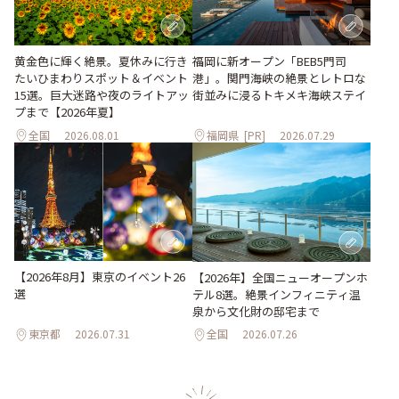
黄金色に輝く絶景。夏休みに行き
福岡に新オープン「BEB5門司
たいひまわりスポット＆イベント
港」。関門海峡の絶景とレトロな
15選。巨大迷路や夜のライトアッ
街並みに浸るトキメキ海峡ステイ
プまで【2026年夏】
全国
2026.08.01
福岡県
[PR]
2026.07.29
【2026年8月】東京のイベント26
【2026年】全国ニューオープンホ
選
テル8選。絶景インフィニティ温
泉から文化財の邸宅まで
東京都
2026.07.31
全国
2026.07.26