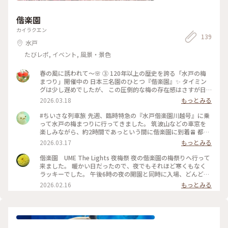
偕楽園
カイラクエン
139
水戸
たびレポ, イベント, 風景・景色
春の風に誘われて〜🌸 ③ 120年以上の歴史を誇る「水戸の梅
まつり」開催中の 日本三名園のひとつ『偕楽園』✨ タイミン
グは少し遅めでしたが、 この圧倒的な梅の存在感はさすが日
本三名園 どこを切り取っても絵になる美しさでした✨ 途中楽
2026.03.18
もっとみる
しい出会いもあったりもしながら 黄門茶屋さんで「梅干し大
福」をいただきました♡ （水戸市にある「菓子処五條」さん
#ちいさな列車旅 先週、臨時特急の『水戸偕楽園川越号』に乗
の大福です） 白あんの甘さと梅干し（丸々一個）の酸味が 不
って水戸の梅まつりに行ってきました。 筑波山などの車窓を
思議とマッチした美味しい大福 五感をフルに使って水戸の梅
楽しみながら、約2時間であっという間に偕楽園に到着🚈 都市
🌸満喫です🫶 #偕楽園 #水戸 #ちいさな列車旅 #ことりっぷ水
公園で世界2位の広さの偕楽園公園(1位はセントラルパーク)、
2026.03.17
もっとみる
戸 #水戸さんぽ #梅干し大福 #黄門様に会う #ウメジロー #メジ
覚悟をしていましたが、梅の迷路で迷う迷う。。ﾊｧﾊｧ 楽しい大
ロ
人の迷子です😊 100品種のうち白梅の割合が多く、見渡す限り
偕楽園 UME The Lights 夜梅祭 夜の偕楽園の梅祭りへ行って
の白梅の海の中に、鮮やかな紅梅がアクセントとして点在する
来ました。 暖かい日だったので、夜でもそれほど寒くもなく
景色が特徴。 偕楽園内では、水戸の選りすぐりのパティスリ
ラッキーでした。 午後6時の夜の開園と同時に入場、どんどん
ーや和菓子店による｢ふくゆい｣という梅を使った偕楽園限定販
人が増えて来ました。 UME The Lightsをぐるっと2周して、そ
2026.02.16
もっとみる
売のお菓子を購入できます。1個買いできるのが魅力！並んで
の後夜梅祭へ。 暗い中で梅の香りがほのかに漂う、夜の梅も
いるのは全ゲットしました。 偕楽園散策の後は水戸駅近くに
なかなか良かったです。 この日は昼も夜の駐車場もそれほど混
移動して、帰りの特急までＪＲ東日本ホテルメッツ 水戸のデイ
雑してませんでした。 チケットは事前にネットで購入。 暗く
ユースを利用。 ホテルを拠点に駅ビルへ。梅まつり限定グル
て足下が砂利や段差があるので、歩きやすい靴をおすすめしま
メや梅グッズ、梅酒、水戸納豆専門店と、特産品が揃います♪
す。 期間などはこちらを参照してください。