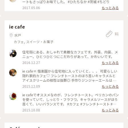
ートもさっぱりお味でした。 #ひたちなか #茨城 #ちどり
2017.05.06
もっとみる
ie cafe
81
水戸
カフェ, スイーツ・お菓子
住宅街にある、おしゃれで素敵なカフェです。外装、内装、メ
ニュー、ひとつひとつにこだわりがあって、かわいいです。
2016.12.27
もっとみる
ie cafe🍴 偕楽園から住宅地に入っていくと、、、 可愛らしい
隠れ家的カフェ♡ フレンチトーストのほろ苦いキャラメルと
アイスクリームの相性は抜群◎ 手作りジンジャーエールは 生
姜がピリッときいてすっごくツボでした☺︎
2015.12.09
もっとみる
ie cafeでオススメなのが、フレンチトースト。ペリカンのパン
を使っていて、しっとり・フラフワ。キャラメルソースがほろ
苦くて、いいバランスです。 #カフェ #フレンチトースト #水
戸
2015.10.08
もっとみる