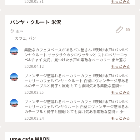
2020.05.31
もっとみる
あり、水の音を聞きながら 新緑の中をお散歩。 園内には秘密
の花園みたいな素敵なローズ ガーデンも🌹 新緑とバラがきれ
いな今がベストシーズン✨ #わたしの街#muuの水戸散歩#新緑
#初夏#フレッシュグリーン#グリーン#アートみたいな景色
パンヤ・クルート 米沢
65
水戸
カフェ, パン
素敵なカフェスペースがあるパン屋さん #茨城#水戸#パン#パ
ンヤクルート サックサクのクロワッサンと ストロベリーコッ
ペ&チャイ 先月、見つけた水戸の素敵なベーカリー また落ち
着いたら今度はランチに。 #わたしの街#muuのパン時間 #水
2020.04.12
もっとみる
戸カフェ巡り vol.9 #水戸のパン屋さん vol.5
ヴィンテージ感溢れるベーカリーカフェ #茨城#水戸#パン#ベ
ーカリーカフェ#パンヤ・クルート 白壁にヴィンテージ感ある
木のテーブルと椅子と照明 とても雰囲気ある素敵な空間✨ 小
麦の世界観に浸れるベーカリーカフェ #わたしの街#muuの水
2020.03.25
もっとみる
戸散歩#水戸カフェ巡り vol.7 #水戸のパン屋さん vol.5
ヴィンテージ感溢れるベーカリーカフェ #茨城#水戸#パン#ベ
ーカリーカフェ#パンヤクルート 白壁にヴィンテージ感ある木
のテーブルと椅子と照明 とても雰囲気ある素敵な空間✨ 小麦
の世界観に浸れるベーカリーカフェ #わたしの街#muuの水戸
2020.03.24
もっとみる
散歩#水戸カフェ巡り vol.9 #水戸のパン屋さん vol.5
ume cafe WAON