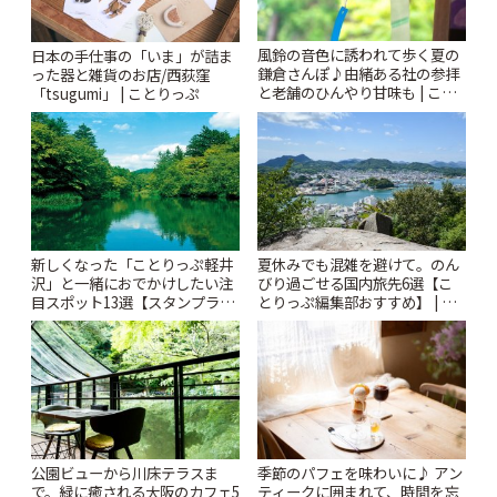
風鈴の音色に誘われて歩く夏の
日本の手仕事の「いま」が詰ま
鎌倉さんぽ♪由緒ある社の参拝
った器と雑貨のお店/西荻窪
と老舗のひんやり甘味も | こと
「tsugumi」 | ことりっぷ
りっぷ
新しくなった「ことりっぷ軽井
夏休みでも混雑を避けて。のん
沢」と一緒におでかけしたい注
びり過ごせる国内旅先6選【こ
目スポット13選【スタンプラリ
とりっぷ編集部おすすめ】 | こ
ー開催中】 | ことりっぷ
とりっぷ
公園ビューから川床テラスま
季節のパフェを味わいに♪ アン
で。緑に癒される大阪のカフェ5
ティークに囲まれて、時間を忘