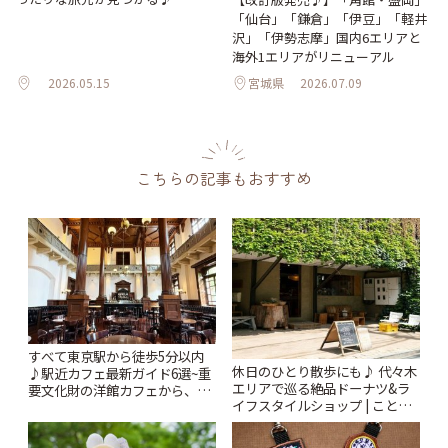
「仙台」「鎌倉」「伊豆」「軽井
沢」「伊勢志摩」国内6エリアと
海外1エリアがリニューアル
2026.05.15
宮城県
2026.07.09
こちらの記事もおすすめ
すべて東京駅から徒歩5分以内
休日のひとり散歩にも♪ 代々木
♪駅近カフェ最新ガイド6選~重
エリアで巡る絶品ドーナツ&ラ
要文化財の洋館カフェから、改
イフスタイルショップ | ことり
札すぐのレトロ喫茶まで~ | こと
っぷ
りっぷ