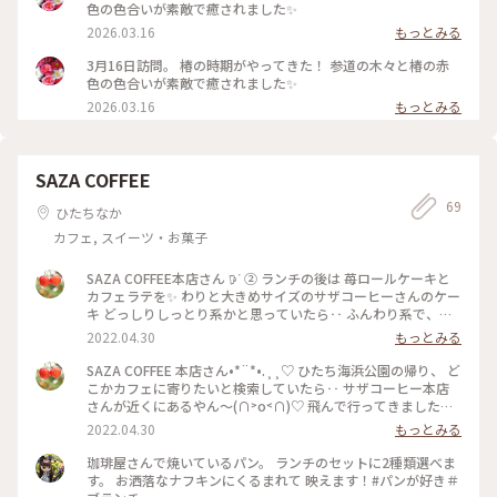
神社。 ただ私の目的は亀さんではなく、参道の樹叢！！ 緑に
色の色合いが素敵で癒されました✨
覆われた木のトンネルです！ ここを歩きたくて歩きたくて☺️
2026.03.16
もっとみる
ものすごく気持ち良かったです✨ 深呼吸たくさんしてきまし
た！ 境内には紫陽花も咲いていて、この季節ならではのお守り
3月16日訪問。 椿の時期がやってきた！ 参道の木々と椿の赤
もいただきました😌 ・ 参拝のあとは那珂湊にて昼食。 コース
色の色合いが素敵で癒されました✨
内容としては特上寿司🍣 生物が大半苦手な私は特大エビフラ
2026.03.16
もっとみる
イに変更🍤 昼食変更できるのはありがたかったです🙏 しかし
ボリュームすごかった😅 ・ 昼食の後は次なる参拝場所へ向か
います🚌 ・ 2026.6.21 ・ #茨城さんぽ #酒列磯前神社 #神社仏
閣 #ひみつの絶景
SAZA COFFEE
69
ひたちなか
カフェ, スイーツ・お菓子
SAZA COFFEE本店さん 𖠚ᐝ ② ランチの後は 苺ロールケーキと
カフェラテを✨ わりと大きめサイズのサザコーヒーさんのケー
キ どっしりしっとり系かと思っていたら‥ ふんわり系で、大
好きなお味でした♡ もう一つ食べられそう（笑） 珈琲専門店
2022.04.30
もっとみる
だけあって、 ラテも他ではない本格的な美味しさでした。 お
腹も心も満たされて 帰る前にお化粧室へ。。(〃∇〃) ひゃ〰️‼︎
SAZA COFFEE 本店さん•*¨*•.¸¸♡ ひたち海浜公園の帰り、 ど
ここはどこ〜？笑笑 ヤツに気づかれない様に‥そっとそっと
こかカフェに寄りたいと検索していたら‥ サザコーヒー本店
行きました。 #サザコーヒー本店 #サザコーヒー #カフェ #ヒ
さんが近くにあるやん〜(∩˃o˂∩)♡ 飛んで行ってきました🚗
ーリング旅 #春風さんぽ #Myことりっぷ #ひたちなか #ひとり
💨笑 ユーザーさん方の投稿でもお馴染みのサザコーヒー本店
2022.04.30
もっとみる
カフェ部 #苺スイーツ #ロールケーキ #映り込み部
さん✨ しかも‥タイミング良くテラス席✨ しかも‥一番はじっ
この一人でものんびりできる 最高の席に座ることが出来まし
珈琲屋さんで焼いているパン。 ランチのセットに2種類選べま
た♡ ポークシチューセットを‥🍴 パンはクロワッサンとバケ
す。 お洒落なナフキンにくるまれて 映えます！#パンが好き＃
ットをチョイス🥐 シチューもとろとろで美味しかったのです