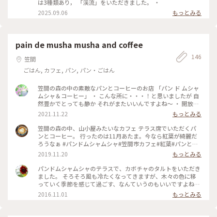
は3種類あり， 「渓流」をいただきました。 ・
2025.09.06
もっとみる
pain de musha musha and coffee
146
笠間
ごはん, カフェ, パン, パン・ごはん
笠間の森の中の素敵なパンとコーヒーのお店 「パン ド ムシャ
ムシャ＆コーヒー」 ・ こんな所に・・・！と思いましたが 自
然豊かでとっても静か それがまたいいんですよね〜 ・ 開放感
抜群のテラスで キッシュとカブのポタージュと コーヒーとカ
2021.11.22
もっとみる
フェオレを ・ パンはお土産用に購入 とても美味しかったです
・ #私のことりっぷ #秋日和 #茨城県#笠間市#パンドムシャム
笠間の森の中、山小屋みたいなカフェ テラス席でいただくパ
シャアンドコーヒー#テラス席
ンとコーヒー。 行ったのは11月あたま。今なら紅葉が綺麗だ
ろうなぁ #パンドムシャムシャ#笠間市カフェ#紅葉#パンとコ
ーヒー
2019.11.20
もっとみる
パンドムシャムシャのテラスで、カボチャのタルトをいただき
ました。 そろそろ風も冷たくなってきますが、木々の色に移
っていく季節を感じて過ごす、なんていうのもいいですよね。
ちょこっとだけ、いつもより暖かい格好でお出掛け下さい。 #
2016.11.01
もっとみる
カフェ #茨城カフェ #テラス席 #タルト #カボチャスイーツ #笠
間市 #わたしの街