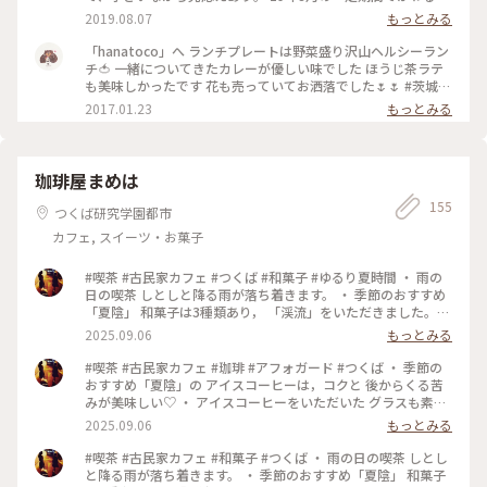
房をゆっくり見て 帰りました。 偕楽園好文亭も、銀杏並木が
ンチメニューは、 『オムライスor野菜のパスタ』。 この日は
2019.08.07
もっとみる
美しい歴史館も近くに あります。バス停もすぐそば。 観光途
美味しいお味噌汁が付きました☺️ デザートには 『フルーツぜ
中に寄りやすい素敵なカフェです♪ #古民家カフェ#水戸カフ
んざい』、『ワッフル』他。 席数は12席くらいで、お昼頃は
「hanatoco」へ ランチプレートは野菜盛り沢山ヘルシーラン
ェ巡り vol.3 #水戸漫遊１日フリーきっぷ#バス旅 #抹茶のとり
かなり繁盛しています☀️ 茨城県立歴史館の帰りに立ち寄るの
チ🍅 一緒についてきたカレーが優しい味でした ほうじ茶ラテ
こ#涼しげスイーツ 徳川ミュージアム→茨城県護国神社→偕楽
も◎ 茨城交通のバス停"歴史館偕楽園入口" にとっても近いの
も美味しかったです 花も売っていてお洒落でした🌷🌷 #茨城#
園好文亭→hanatoco→茨城県立歴史館→木村屋パン→弘道館
で、アクセスが非常に良い！ [open/ Wed.-Mon.11:00am-
大洗#カフェ#ランチ #花#ランチプレート#たい焼き
2017.01.23
もっとみる
#わたしの街#muuの水戸散歩#おいしい旅
7:00pm] #茨城 #水戸#みと #茨城県立歴史館#カフェ#喫茶店#
花屋#ランチ#雑貨
珈琲屋まめは
155
つくば研究学園都市
カフェ, スイーツ・お菓子
#喫茶 #古民家カフェ #つくば #和菓子 #ゆるり夏時間 ・ 雨の
日の喫茶 しとしと降る雨が落ち着きます。 ・ 季節のおすすめ
「夏陰」 和菓子は3種類あり， 「渓流」をいただきました。
・
2025.09.06
もっとみる
#喫茶 #古民家カフェ #珈琲 #アフォガード #つくば ・ 季節の
おすすめ「夏陰」の アイスコーヒーは，コクと 後からくる苦
みが美味しい♡ ・ アイスコーヒーをいただいた グラスも素敵
で,, 白とネイビーの 柄が浮かびあがり涼やかでした˚✧₊ ・
2025.09.06
もっとみる
#喫茶 #古民家カフェ #和菓子 #つくば ・ 雨の日の喫茶 しとし
と降る雨が落ち着きます。 ・ 季節のおすすめ「夏陰」 和菓子