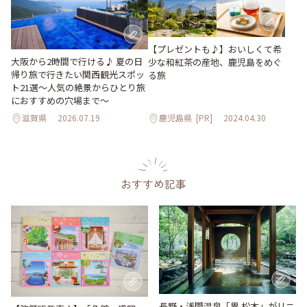
【プレゼントも♪】おいしくて希
大阪から2時間で行ける♪ 夏の日
少な和紅茶の産地、鹿児島をめぐ
帰り旅で行きたい関西観光スポッ
る旅
ト21選～人気の絶景からひとり旅
におすすめの穴場まで～
滋賀県
2026.07.19
鹿児島県
[PR]
2024.04.30
おすすめ記事
長野・浅間温泉「界 松本」がリニ