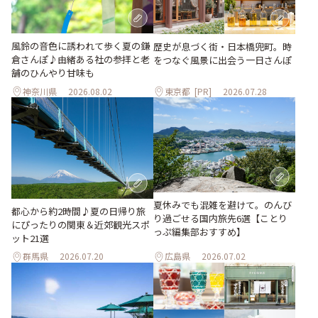
風鈴の音色に誘われて歩く夏の鎌
歴史が息づく街・日本橋兜町。時
倉さんぽ♪由緒ある社の参拝と老
をつなぐ風景に出会う一日さんぽ
舗のひんやり甘味も
神奈川県
2026.08.02
東京都
[PR]
2026.07.28
夏休みでも混雑を避けて。のんび
都心から約2時間♪夏の日帰り旅
り過ごせる国内旅先6選【ことり
にぴったりの関東＆近郊観光スポ
っぷ編集部おすすめ】
ット21選
群馬県
2026.07.20
広島県
2026.07.02