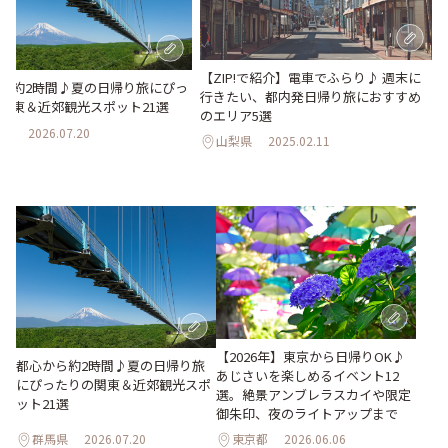
【ZIP!で紹介】電車でふらり♪ 週末に
ら約2時間♪夏の日帰り旅にぴっ
行きたい、都内発日帰り旅におすすめ
関東＆近郊観光スポット21選
のエリア5選
県
2026.07.20
山梨県
2025.02.11
【2026年】東京から日帰りOK♪
都心から約2時間♪夏の日帰り旅
あじさいを楽しめるイベント12
にぴったりの関東＆近郊観光スポ
選。絶景アンブレラスカイや限定
ット21選
御朱印、夜のライトアップまで
群馬県
2026.07.20
東京都
2026.06.06