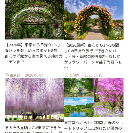
【2026年】東京から日帰りOK♪
【2026最新】都心から1～2時間
春バラを楽しめるスポット8選。
♪GW日帰り旅行で行きたいバ
都心の洋館から海の見える絶景ガ
ラ・藤・新緑の絶景9選～あしか
ーデンまで
がフラワーパークや益子陶器市も
～
東京都
2026.05.04
茨城県
2026.04.19
東京都心から1〜2時間♪ 春のショ
そろそろ見頃♪GWまでに行きた
ートトリップに出かけたい関東の