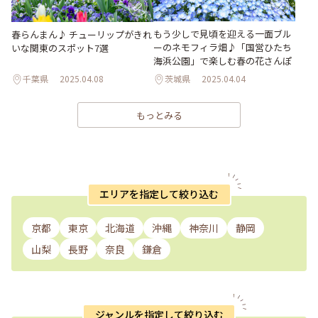
もう少しで見頃を迎える一面ブル
春らんまん♪ チューリップがきれ
ーのネモフィラ畑♪「国営ひたち
いな関東のスポット7選
海浜公園」で楽しむ春の花さんぽ
千葉県
2025.04.08
茨城県
2025.04.04
もっとみる
エリアを指定して絞り込む
京都
東京
北海道
沖縄
神奈川
静岡
山梨
長野
奈良
鎌倉
ジャンルを指定して絞り込む