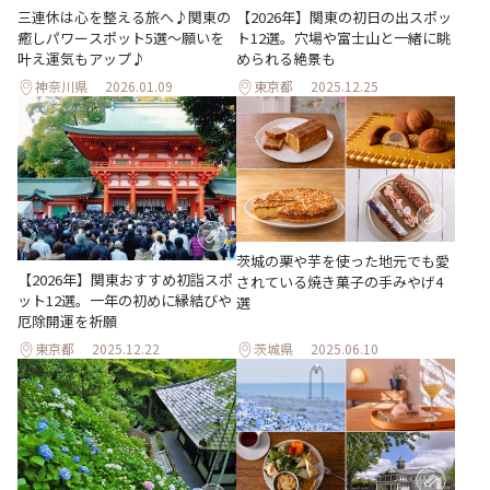
三連休は心を整える旅へ♪関東の
【2026年】関東の初日の出スポッ
癒しパワースポット5選〜願いを
ト12選。穴場や富士山と一緒に眺
叶え運気もアップ♪
められる絶景も
神奈川県
2026.01.09
東京都
2025.12.25
茨城の栗や芋を使った地元でも愛
【2026年】関東おすすめ初詣スポ
されている焼き菓子の手みやげ4
ット12選。一年の初めに縁結びや
選
厄除開運を祈願
東京都
2025.12.22
茨城県
2025.06.10