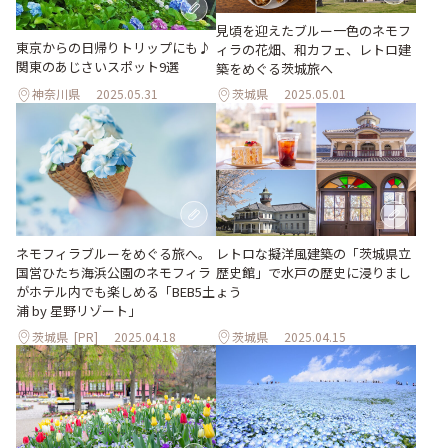
見頃を迎えたブルー一色のネモフ
東京からの日帰りトリップにも♪
ィラの花畑、和カフェ、レトロ建
関東のあじさいスポット9選
築をめぐる茨城旅へ
神奈川県
2025.05.31
茨城県
2025.05.01
ネモフィラブルーをめぐる旅へ。
レトロな擬洋風建築の「茨城県立
国営ひたち海浜公園のネモフィラ
歴史館」で水戸の歴史に浸りまし
がホテル内でも楽しめる「BEB5土
ょう
浦 by 星野リゾート」
茨城県
[PR]
2025.04.18
茨城県
2025.04.15