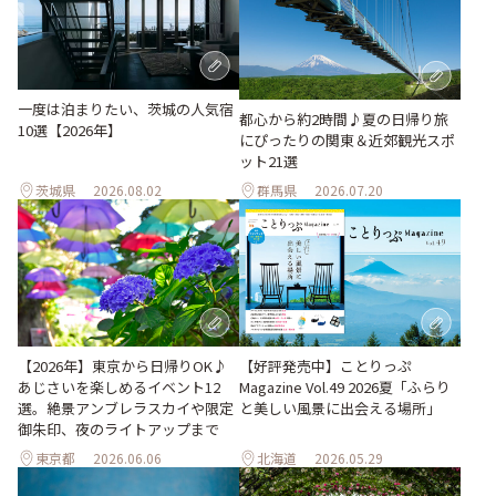
一度は泊まりたい、茨城の人気宿
都心から約2時間♪夏の日帰り旅
10選【2026年】
にぴったりの関東＆近郊観光スポ
ット21選
茨城県
2026.08.02
群馬県
2026.07.20
【2026年】東京から日帰りOK♪
【好評発売中】ことりっぷ
あじさいを楽しめるイベント12
Magazine Vol.49 2026夏「ふらり
選。絶景アンブレラスカイや限定
と美しい風景に出会える場所」
御朱印、夜のライトアップまで
東京都
2026.06.06
北海道
2026.05.29