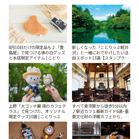
8月10日だけの限定品も♪「豊
新しくなった「ことりっぷ軽井
島屋」で見つける鳩の日グッズ
沢」と一緒におでかけしたい注
と本店限定アイテム | ことりっ
目スポット13選【スタンプラリ
ぷ
ー開催中】 | ことりっぷ
上野「大ゴッホ展 夜のカフェテ
すべて東京駅から徒歩5分以内
ラス」で見つけた、オリジナル
♪駅近カフェ最新ガイド6選~重
限定グッズ10選 | ことりっぷ
要文化財の洋館カフェから、改
札すぐのレトロ喫茶まで~ | こと
りっぷ