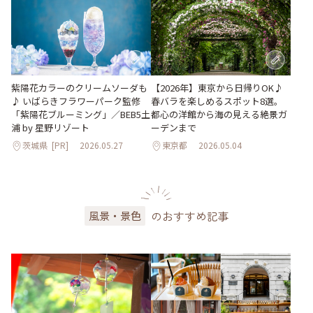
紫陽花カラーのクリームソーダも
【2026年】東京から日帰りOK♪
♪ いばらきフラワーパーク監修
春バラを楽しめるスポット8選。
「紫陽花ブルーミング」／BEB5土
都心の洋館から海の見える絶景ガ
浦 by 星野リゾート
ーデンまで
茨城県
[PR]
2026.05.27
東京都
2026.05.04
のおすすめ記事
風景・景色