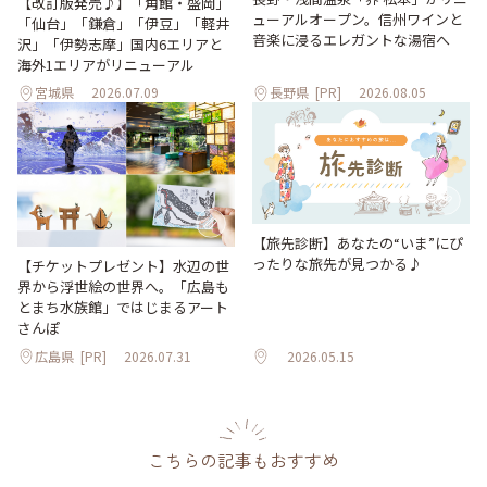
【改訂版発売♪】「角館・盛岡」
ューアルオープン。信州ワインと
「仙台」「鎌倉」「伊豆」「軽井
音楽に浸るエレガントな湯宿へ
沢」「伊勢志摩」国内6エリアと
海外1エリアがリニューアル
宮城県
2026.07.09
長野県
[PR]
2026.08.05
【旅先診断】あなたの“いま”にぴ
ったりな旅先が見つかる♪
【チケットプレゼント】水辺の世
界から浮世絵の世界へ。「広島も
とまち水族館」ではじまるアート
さんぽ
広島県
[PR]
2026.07.31
2026.05.15
こちらの記事もおすすめ