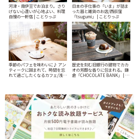
河津・南伊豆でお泊まり。さり
日本の手仕事の「いま」が詰ま
げない心遣いが心地よい、料理
った器と雑貨のお店/西荻窪
自慢の一軒宿 | ことりっぷ
「tsugumi」 | ことりっぷ
季節のパフェを味わいに♪ アン
歴史を刻む旧銀行の建物でカカ
ティークに囲まれて、時間を忘
オの芳醇な香りに包まれる。鎌
れて過ごしたくなるカフェ/浅草
倉「CHOCOLATE BANK」 | こ
「annorum cafe」 | ことりっぷ
とりっぷ