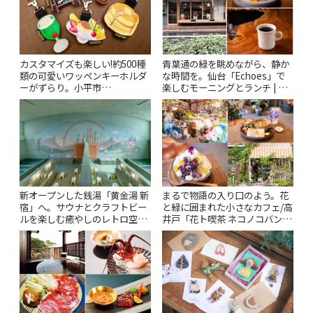
カスタマイズも楽しい!約500種
青葉通の緑を眺めながら、静か
類の可愛いワッペンキーホルダ
な時間を。仙台「Echoes」で
ーがずらり。小平市
楽しむモーニングとランチ | こ
「Kimamaya T&K」 | ことりっ
とりっぷ
ぷ
新オープンした銭湯「黄金湯 新
まるで物語の入り口のよう。花
宿」へ。サウナとクラフトビー
と緑に囲まれた小さなカフェ/高
ルを楽しむ癒やしのレトロ空間
井戸「花ト喫茶 ネコノコバン」
| ことりっぷ
| ことりっぷ