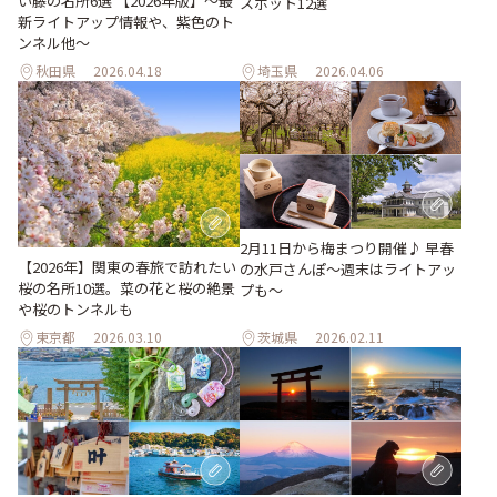
い藤の名所6選 【2026年版】～最
スポット12選
新ライトアップ情報や、紫色のト
ンネル他～
秋田県
2026.04.18
埼玉県
2026.04.06
2月11日から梅まつり開催♪ 早春
【2026年】関東の春旅で訪れたい
の水戸さんぽ〜週末はライトアッ
桜の名所10選。菜の花と桜の絶景
プも〜
や桜のトンネルも
東京都
2026.03.10
茨城県
2026.02.11