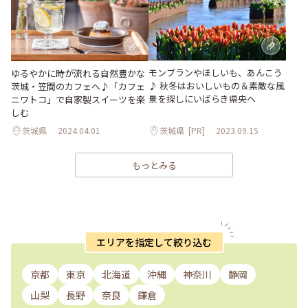
モンブランやほしいも、あんこう
ゆるやかに時が流れる自然豊かな
♪ 秋冬はおいしいもの＆素敵な風
茨城・笠間のカフェへ♪「カフェ
景を探しにいばらき県央へ
ニワトコ」で自家製スイーツを楽
しむ
茨城県
2024.04.01
茨城県
[PR]
2023.09.15
もっとみる
エリアを指定して絞り込む
京都
東京
北海道
沖縄
神奈川
静岡
山梨
長野
奈良
鎌倉