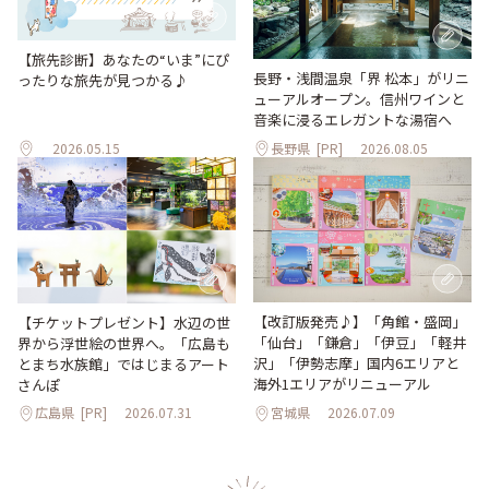
【旅先診断】あなたの“いま”にぴ
長野・浅間温泉「界 松本」がリニ
ったりな旅先が見つかる♪
ューアルオープン。信州ワインと
音楽に浸るエレガントな湯宿へ
2026.05.15
長野県
[PR]
2026.08.05
【改訂版発売♪】「角館・盛岡」
【チケットプレゼント】水辺の世
「仙台」「鎌倉」「伊豆」「軽井
界から浮世絵の世界へ。「広島も
沢」「伊勢志摩」国内6エリアと
とまち水族館」ではじまるアート
海外1エリアがリニューアル
さんぽ
広島県
[PR]
2026.07.31
宮城県
2026.07.09