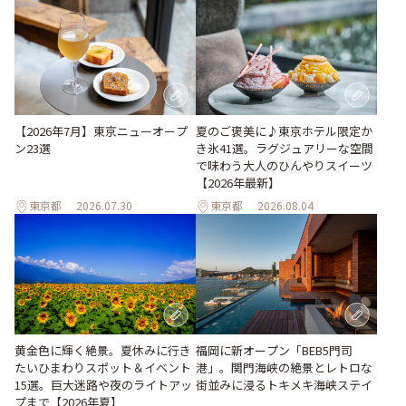
【2026年7月】東京ニューオープ
夏のご褒美に♪東京ホテル限定か
ン23選
き氷41選。ラグジュアリーな空間
で味わう大人のひんやりスイーツ
【2026年最新】
東京都
2026.07.30
東京都
2026.08.04
黄金色に輝く絶景。夏休みに行き
福岡に新オープン「BEB5門司
たいひまわりスポット＆イベント
港」。関門海峡の絶景とレトロな
15選。巨大迷路や夜のライトアッ
街並みに浸るトキメキ海峡ステイ
プまで【2026年夏】