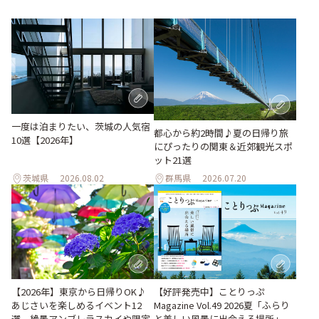
一度は泊まりたい、茨城の人気宿
都心から約2時間♪夏の日帰り旅
10選【2026年】
にぴったりの関東＆近郊観光スポ
ット21選
茨城県
2026.08.02
群馬県
2026.07.20
【2026年】東京から日帰りOK♪
【好評発売中】ことりっぷ
あじさいを楽しめるイベント12
Magazine Vol.49 2026夏「ふらり
選。絶景アンブレラスカイや限定
と美しい風景に出会える場所」