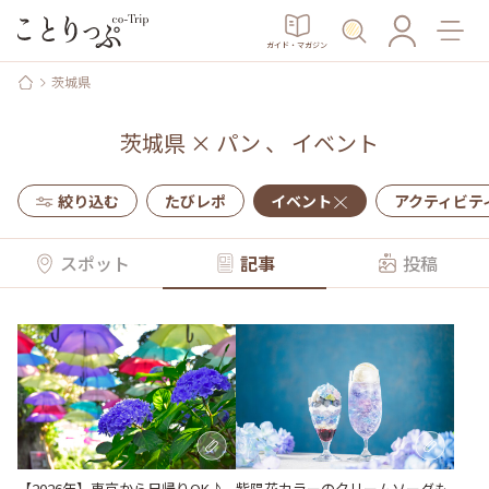
ガイド・マガジン
茨城県
茨城県
×
パン
、
イベント
絞り込む
たびレポ
イベント
アクティビテ
スポット
記事
投稿
【2026年】東京から日帰りOK♪
紫陽花カラーのクリームソーダも