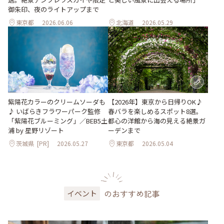
御朱印、夜のライトアップまで
東京都
2026.06.06
北海道
2026.05.29
紫陽花カラーのクリームソーダも
【2026年】東京から日帰りOK♪
♪ いばらきフラワーパーク監修
春バラを楽しめるスポット8選。
「紫陽花ブルーミング」／BEB5土
都心の洋館から海の見える絶景ガ
浦 by 星野リゾート
ーデンまで
茨城県
[PR]
2026.05.27
東京都
2026.05.04
のおすすめ記事
イベント