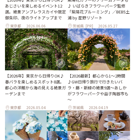
あじさいを楽しめるイベント12
♪ いばらきフラワーパーク監修
選。絶景アンブレラスカイや限定
「紫陽花ブルーミング」／BEB5土
御朱印、夜のライトアップまで
浦 by 星野リゾート
東京都
2026.06.06
茨城県
[PR]
2026.05.27
【2026年】東京から日帰りOK♪
【2026最新】都心から1～2時間
春バラを楽しめるスポット8選。
♪GW日帰り旅行で行きたいバ
都心の洋館から海の見える絶景ガ
ラ・藤・新緑の絶景9選～あしか
ーデンまで
がフラワーパークや益子陶器市も
～
東京都
2026.05.04
茨城県
2026.04.19