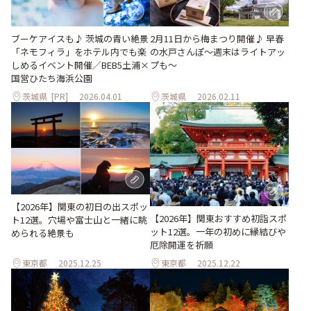
2月11日から梅まつり開催♪ 早春
ブーケアイスも♪ 茨城の青い絶景
の水戸さんぽ〜週末はライトアッ
「ネモフィラ」をホテル内でも楽
プも〜
しめるイベント開催／BEB5土浦×
国営ひたち海浜公園
茨城県
[PR]
2026.04.01
茨城県
2026.02.11
【2026年】関東の初日の出スポッ
【2026年】関東おすすめ初詣スポ
ト12選。穴場や富士山と一緒に眺
ット12選。一年の初めに縁結びや
められる絶景も
厄除開運を祈願
東京都
2025.12.25
東京都
2025.12.22