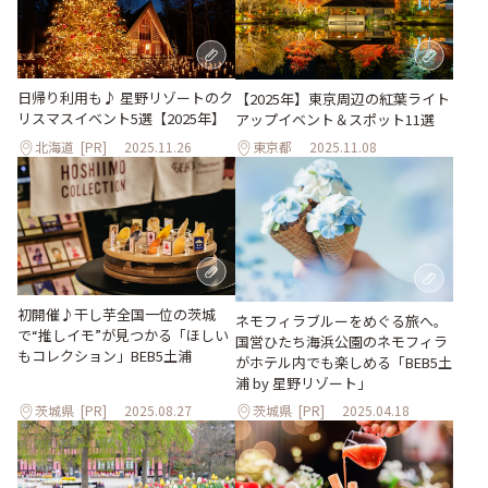
日帰り利用も♪ 星野リゾートのク
【2025年】東京周辺の紅葉ライト
リスマスイベント5選【2025年】
アップイベント＆スポット11選
北海道
[PR]
2025.11.26
東京都
2025.11.08
初開催♪干し芋全国一位の茨城
ネモフィラブルーをめぐる旅へ。
で“推しイモ”が見つかる「ほしい
国営ひたち海浜公園のネモフィラ
もコレクション」BEB5土浦
がホテル内でも楽しめる「BEB5土
浦 by 星野リゾート」
茨城県
[PR]
2025.08.27
茨城県
[PR]
2025.04.18