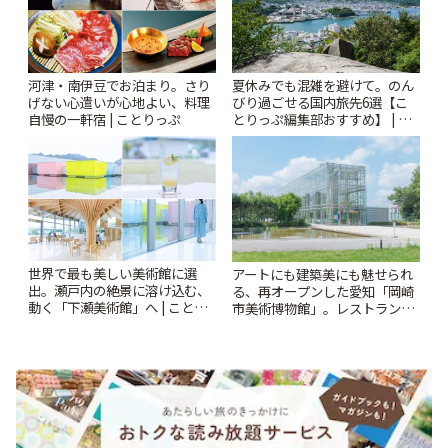
河津・南伊豆でお泊まり。さり
夏休みでも混雑を避けて。のん
げない心遣いが心地よい、料理
びり過ごせる国内旅先6選【こ
自慢の一軒宿 | ことりっぷ
とりっぷ編集部おすすめ】 | こ
とりっぷ
世界で最も美しい美術館に選
アートにも建築美にも魅せられ
出。瀬戸内の絶景に溶け込む、
る、再オープンした愛知「岡崎
動く「下瀬美術館」へ | ことり
市美術博物館」。レストランや
っぷ
ショップも充実 | ことりっぷ