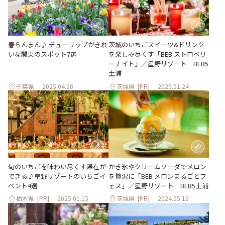
春らんまん♪ チューリップがきれ
茨城のいちごスイーツ&ドリンク
いな関東のスポット7選
を楽しみ尽くす「BEB ストロベリ
ーナイト」／星野リゾート BEB5
土浦
千葉県
2025.04.08
茨城県
[PR]
2025.01.24
旬のいちごを味わい尽くす滞在が
かき氷やクリームソーダでメロン
できる♪星野リゾートのいちごイ
を贅沢に「BEB メロンまるごとフ
ベント4選
ェス」／星野リゾート BEB5⼟浦
栃木県
[PR]
2025.01.15
茨城県
[PR]
2024.05.15