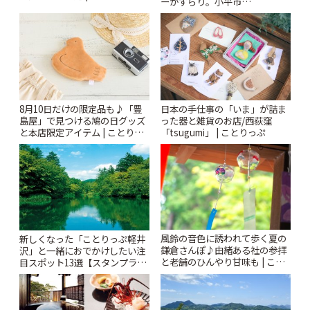
ーがずらり。小平市
「Kimamaya T&K」 | ことりっ
ぷ
8月10日だけの限定品も♪「豊
日本の手仕事の「いま」が詰ま
島屋」で見つける鳩の日グッズ
った器と雑貨のお店/西荻窪
と本店限定アイテム | ことりっ
「tsugumi」 | ことりっぷ
ぷ
風鈴の音色に誘われて歩く夏の
新しくなった「ことりっぷ軽井
鎌倉さんぽ♪由緒ある社の参拝
沢」と一緒におでかけしたい注
と老舗のひんやり甘味も | こと
目スポット13選【スタンプラリ
りっぷ
ー開催中】 | ことりっぷ