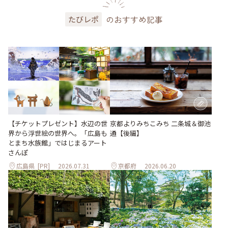
のおすすめ記事
たびレポ
【チケットプレゼント】水辺の世
京都よりみちこみち 二条城＆御池
界から浮世絵の世界へ。「広島も
通【後編】
とまち水族館」ではじまるアート
さんぽ
広島県
[PR]
2026.07.31
京都府
2026.06.20