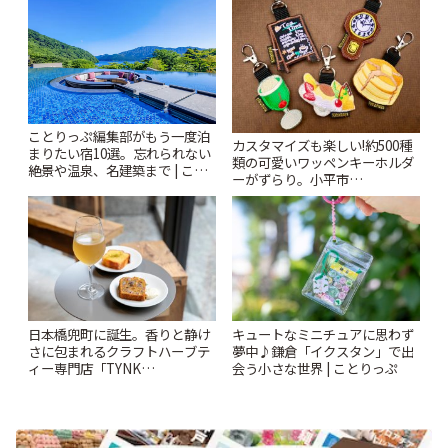
ことりっぷ編集部がもう一度泊
カスタマイズも楽しい!約500種
まりたい宿10選。忘れられない
類の可愛いワッペンキーホルダ
絶景や温泉、名建築まで | こと
ーがずらり。小平市
りっぷ
「Kimamaya T&K」 | ことりっ
ぷ
日本橋兜町に誕生。香りと静け
キュートなミニチュアに思わず
さに包まれるクラフトハーブテ
夢中♪鎌倉「イクスタン」で出
ィー専門店「TYNK
会う小さな世界 | ことりっぷ
Kabutocho」 | ことりっぷ