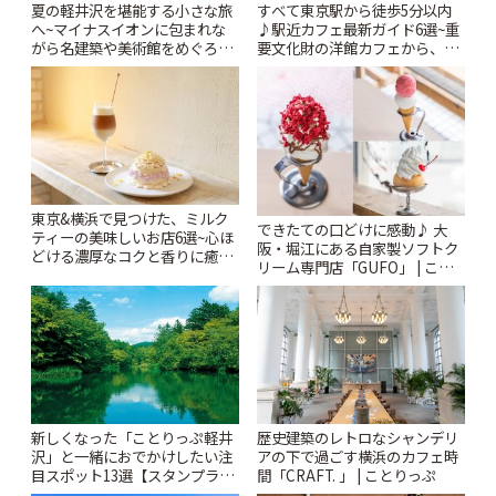
夏の軽井沢を堪能する小さな旅
すべて東京駅から徒歩5分以内
へ~マイナスイオンに包まれな
♪駅近カフェ最新ガイド6選~重
がら名建築や美術館をめぐろう
要文化財の洋館カフェから、改
~ | ことりっぷ
札すぐのレトロ喫茶まで~ | こと
りっぷ
東京&横浜で見つけた、ミルク
できたての口どけに感動♪ 大
ティーの美味しいお店6選~心ほ
阪・堀江にある自家製ソフトク
どける濃厚なコクと香りに癒や
リーム専門店「GUFO」 | こと
されるティータイム~ | ことりっ
りっぷ
ぷ
新しくなった「ことりっぷ軽井
歴史建築のレトロなシャンデリ
沢」と一緒におでかけしたい注
アの下で過ごす横浜のカフェ時
目スポット13選【スタンプラリ
間「CRAFT. 」 | ことりっぷ
ー開催中】 | ことりっぷ