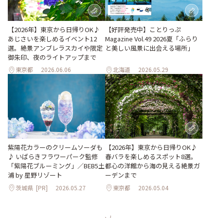
【2026年】東京から日帰りOK♪
【好評発売中】ことりっぷ
あじさいを楽しめるイベント12
Magazine Vol.49 2026夏「ふらり
選。絶景アンブレラスカイや限定
と美しい風景に出会える場所」
御朱印、夜のライトアップまで
東京都
2026.06.06
北海道
2026.05.29
紫陽花カラーのクリームソーダも
【2026年】東京から日帰りOK♪
♪ いばらきフラワーパーク監修
春バラを楽しめるスポット8選。
「紫陽花ブルーミング」／BEB5土
都心の洋館から海の見える絶景ガ
浦 by 星野リゾート
ーデンまで
茨城県
[PR]
2026.05.27
東京都
2026.05.04