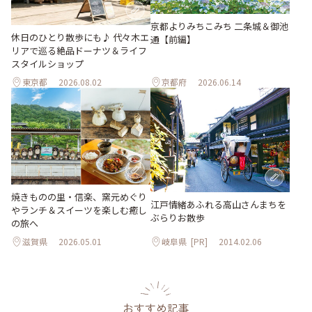
京都よりみちこみち 二条城＆御池
休日のひとり散歩にも♪ 代々木エ
通【前編】
リアで巡る絶品ドーナツ＆ライフ
スタイルショップ
東京都
2026.08.02
京都府
2026.06.14
焼きものの里・信楽、窯元めぐり
江戸情緒あふれる高山さんまちを
やランチ＆スイーツを楽しむ癒し
ぶらりお散歩
の旅へ
滋賀県
2026.05.01
岐阜県
[PR]
2014.02.06
おすすめ記事