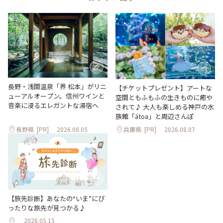
長野・浅間温泉「界 松本」がリニ
【チケットプレゼント】アートな
ューアルオープン。信州ワインと
空間ともふもふの生きものに癒や
音楽に浸るエレガントな湯宿へ
されて♪ 大人も楽しめる神戸の水
族館「átoa」と周辺さんぽ
長野県
[PR]
2026.08.05
兵庫県
[PR]
2026.08.07
【旅先診断】あなたの“いま”にぴ
ったりな旅先が見つかる♪
2026.05.15