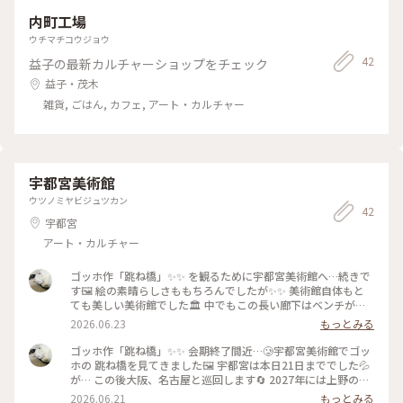
内町工場
ウチマチコウジョウ
42
益子の最新カルチャーショップをチェック
益子・茂木
雑貨, ごはん, カフェ, アート・カルチャー
宇都宮美術館
ウツノミヤビジュツカン
42
宇都宮
アート・カルチャー
ゴッホ作「跳ね橋」✨✨ を観るために宇都宮美術館へ…続きで
す🖼️ 絵の素晴らしさももちろんでしたが✨✨ 美術館自体もと
ても美しい美術館でした🏛️ 中でもこの長い廊下はベンチが
所々に置かれ🪑 大きなガラス窓からは庭の緑と陽が差し込み
2026.06.23
もっとみる
🌿 ぼっーと眺めていたくなる空間でした😌 また建物の一部に
は大谷石が使われていて 趣きがあります🥰 駐車場から美術館
ゴッホ作「跳ね橋」✨✨ 会期終了間近…🥲宇都宮美術館でゴッ
までの道程も林の中を 歩いて行きますが🌳🌲🌳🌲 この時点で
ホの 跳ね橋を見てきました🖼️ 宇都宮は本日21日まででした💦
ワクワクとテンションが⤴️😆 レジャーシートを敷いてここで
が… この後大阪、名古屋と巡回します🔄 2027年には上野の森
のんびり ランチするのも楽しいかもしれません🥪🥤😊 すっか
美術館で「アルルの跳ね橋展」 も行われるそう(来年の話で
2026.06.21
もっとみる