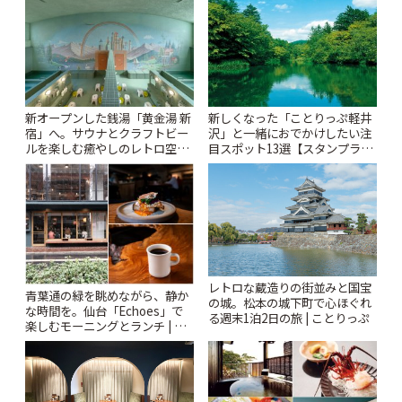
りっぷ
ぷ
新オープンした銭湯「黄金湯 新
新しくなった「ことりっぷ軽井
宿」へ。サウナとクラフトビー
沢」と一緒におでかけしたい注
ルを楽しむ癒やしのレトロ空間
目スポット13選【スタンプラリ
| ことりっぷ
ー開催中】 | ことりっぷ
レトロな蔵造りの街並みと国宝
青葉通の緑を眺めながら、静か
の城。松本の城下町で心ほぐれ
な時間を。仙台「Echoes」で
る週末1泊2日の旅 | ことりっぷ
楽しむモーニングとランチ | こ
とりっぷ