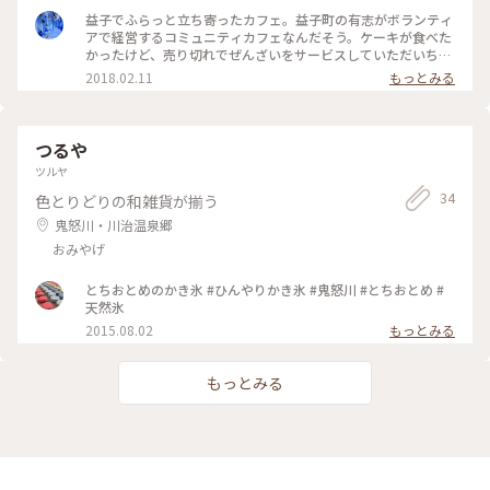
益子でふらっと立ち寄ったカフェ。益子町の有志がボランティ
アで経営するコミュニティカフェなんだそう。ケーキが食べた
かったけど、売り切れでぜんざいをサービスしていただいちゃ
いました。 #古民家カフェ
2018.02.11
もっとみる
つるや
ツルヤ
34
色とりどりの和雑貨が揃う
鬼怒川・川治温泉郷
おみやげ
とちおとめのかき氷 #ひんやりかき氷 #鬼怒川 #とちおとめ #
天然氷
2015.08.02
もっとみる
もっとみる