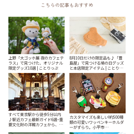
こちらの記事もおすすめ
上野「大ゴッホ展 夜のカフェテ
8月10日だけの限定品も♪「豊
ラス」で見つけた、オリジナル
島屋」で見つける鳩の日グッズ
限定グッズ10選 | ことりっぷ
と本店限定アイテム | ことりっ
ぷ
すべて東京駅から徒歩5分以内
カスタマイズも楽しい!約500種
♪駅近カフェ最新ガイド6選~重
類の可愛いワッペンキーホルダ
要文化財の洋館カフェから、改
ーがずらり。小平市
札すぐのレトロ喫茶まで~ | こと
「Kimamaya T&K」 | ことりっ