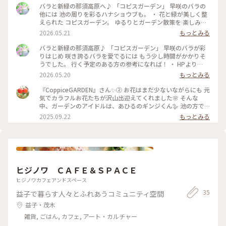
バラと新緑の那須高原へ♪ 「コピスガーデン」 早咲のバラの
他には 池の周りを彩るハナショウブも。 ・ 花と緑が美しく整
えられた コピスガーデン。 ゆるりとガーデン散策を 楽しみま
した。 次はチューリップの季節 4月に来れたらいいな🌷 ちょ
2026.05.21
もっとみる
っと先だけど〜🌷💦 ・ #ちいさな列車旅 #那須高原 #コピスガ
ーデン
バラと新緑の那須高原♪ 「コピスガーデン」 早咲のバラが彩
りはじめ 咲き誇るバラを愛でるには もう少し時間がかかりそ
うでした。 行く予定のある方の参考になれば！ ・ HPより
【コピスガーデンは、2013年春に栃木県那須町にオープンし
2026.05.20
もっとみる
たガーデニングショップです。 ショップ名の「コピス
(Coppice)」とは、 英語で「雑木林」―― その名の通り、 林に囲
『CoppiceGARDEN』さん✨② お花はまだ少ないながらにも 元
まれた心地の良い場所にあります。 お客様に植物を通した「し
気でカラフルお花たちが沢山出迎えてくれました🌸 そんな
あわせ時間」を お届けします。】 ・ 丁寧に手入れされ 美しく
中、ガーデンのアイドルは、あひるのギンジくん🪿 池の方で
可愛いお庭でした。 #ちいさな列車旅 #那須高原#コピスガー
探してみましたが見当たらず‥ 近くでお花のお手入れをされ
2025.09.22
もっとみる
デン
ていた方に、聞いてみると きっと向こうのバラの茂みの下に
いるのでは‥と、 一緒に行ってくださる事に。。 いましたい
ました😊さすがです✨ 暑いので、茂みの中で涼んでいるようで
した。 そんな中、ふと視線を感じ振り向くと（3枚目） びっく
りして、かなり飛び上がったと思います（笑）ｵﾌﾞｼﾞｪﾃﾞｼﾀ 池に
映る、青空と木々のリフレクションも綺麗でした🌲（4枚目）
ヒジノワ ＣＡＦＥ＆ＳＰＡＣＥ
ガーデン内は、トキメキと楽しいに溢れています♡
#CoppiceGARDEN #コピスガーデン #那須 #栃木 #ことりっぷ
ヒジノワカフェアンドスペース
と一緒 #ことりっぷ #秋の装い #秋さんぽ #ガーデン好き #那須
35
益子で暮らす人々とふれあうコミュニティ空間
さんぽ #あひる
益子・茂木
雑貨, ごはん, カフェ, アート・カルチャー