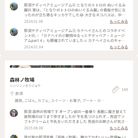
那須テディベアミュージアム④ となりのトトロの ぬいぐるみ
展🧸 実は、｢となりのトトロのぬいぐるみ展｣ の看板が気にな
ったのが立ち寄るキッカケでした😂 大きなネコバスは、中に
乗って 大きなトトロは、隣に寄り添って写真を撮る事が でき
2024.01.06
もっとみる
ます☺️ 天井にも大きなトトロと、プロジェクターで映し出さ
れる トトロが👀✨️ 鉄塔の電線を渡るネコバスも再現されてい
那須テディベアミュージアム③ カナヘイさんとのコラボイベ
て面白かったです🥰 #冬の旅 #私のことりっぷ旅
ント🧸𓈒 𓏸 「カナヘイの小動物ゆるっとテディベア・ミュージ
アムpart４」も開催されていました☺️ カナヘイさんのキャラ
クターの、ぬいぐるみ✨️ 特に歌舞伎姿の子たちが、気に入りま
2024.01.04
もっとみる
した🙌 でも、どれもホントに可愛らしいです🥰 #私のことりっ
ぷ旅 #冬の旅
森林ノ牧場
シンリンノボクジョウ
160
那須
雑貨, ごはん, カフェ, スイーツ・お菓子, アート・カ
ルチャー, ライフスタイル, 風景・景色, ホテル・宿, おみ
やげ
那須 森林の牧場です オープン前の一番乗り 長靴に履き替えて
放牧場のほうまで歩きましたが 牛を見つけられず... 売店でソ
フトクリームと牛乳をいただきました 売店のお姉さんが気さ
くに声をかけてくれて 楽しかったです 牛乳の瓶が可愛いく
2025.06.08
もっとみる
て、持って帰っていいか聞いたら、サッと水洗いしてくれまし
た 今度は料理を食べに行きたいです☺️ #森林ノ牧場 #那須
我が家の那須定番「森林ノ牧場」 静かでかわいい～牧場🐄 い