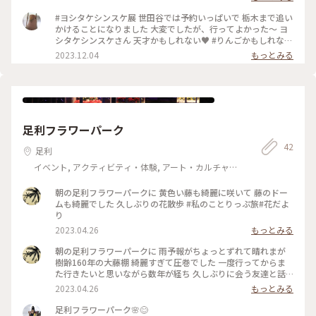
りお気に入りスポットになりました💚 #ひみつの絶景 #ことり
す 笑) こちらは神戸、福島、東京での大ゴッホ展の 企画展の
っぷ栃木 #宇都宮美術館 #ゴッホの跳ね橋と印象派の画家たち
一つです🙂 いずれもゴッホの黄金期と言われるアルル時代に
#ヨシタケシンスケ展 世田谷では予約いっぱいで 栃木まで追い
#フィンセントファンゴッホ #跳ね橋 #アルル時代 #印象派 #大
描いたもので、アルルで描いた跳ね橋の絵が 何枚かある事を
かけることになりました 大変でしたが、行ってよかった～ ヨ
谷石
今回初めて知りました😅 どちらもとても貴重な作品でオラン
シタケシンスケさん 天才かもしれない♥️ #りんごかもしれない
ダ国外に 貸し出されるのは相当珍しいそう…🥰 しかも宇都宮
#ヨシタケシンスケ
2023.12.04
もっとみる
美術館の跳ね橋展では殆どの 作品が撮影OKでした🆗 ゴッホだ
けでなく印象派の画家たちの貴重な 絵画も観ることができと
ても見応えありました👀 特に美術やアートに詳しくはない私
ですが😂 時を超えて偉大な作家の作品を観たり感じたり 出来
ることにとても浪漫を感じます😌 忙しい日々の中での癒しに
オススメですょ🌿 #ひみつの絶景 #ことりっぷ栃木 #宇都宮美
足利フラワーパーク
術館 #ゴッホの跳ね橋と印象派の画家たち #フィンセントファ
ンゴッホ #跳ね橋#アルル時代#印象派
42
足利
イベント, アクティビティ・体験, アート・カルチャ
ー, 風景・景色, その他施設
朝の足利フラワーパークに 黄色い藤も綺麗に咲いて 藤のドー
ムも綺麗でした 久しぶりの花散歩 #私のことりっぷ旅#花だよ
り
2023.04.26
もっとみる
朝の足利フラワーパークに 雨予報がちょっとずれて晴れまが
樹齢160年の大藤棚 綺麗すぎて圧巻でした 一度行ってからま
た行きたいと思いながら数年が経ち 久しぶりに会う友達と話
が止まらず藤の下のベンチでおしゃべり #私のことりっぷ旅#
2023.04.26
もっとみる
花だより
足利フラワーパーク🌸😊