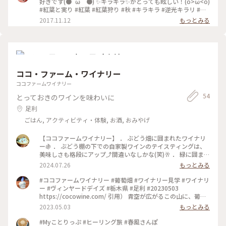
好きです(●´ω｀●) ✨️キラキラ✨️がとっても眩しい！(o>ω<o)
#紅葉と実り #紅葉 #紅葉狩り #秋 #キラキラ #逆光キラリ #中
禅寺湖 #日光 #ことりっぷ栃木
2017.11.12
もっとみる
ココ・ファーム・ワイナリー
ココファームワイナリー
54
とっておきのワインを味わいに
足利
ごはん, アクティビティ・体験, お酒, おみやげ
【ココファームワイナリー】 ． ぶどう畑に囲まれたワイナリ
ー🍇 ． ぶどう棚の下での自家製ワインのテイスティングは、
美味しさも格段にアップ⤴︎間違いなしかな(笑)🥂 ． 緑に囲まれ
た清々しい空気の中で テイスティング🍷の他、 併設のカフェ
2024.07.26
もっとみる
では食事やお茶が楽しめます🫖 ． ． #栃木 だけど#ほぼ群馬 #
足利 #ワイナリー#テイスティング #ココファームワイナリー #
#ココファームワイナリー #葡萄畑 #ワイナリー見学 #ワイナリ
ココファーム #ことりっぷ旅2024
ー #ヴィンヤードデイズ #栃木県 #足利 #20230503
https://cocowine.com/ 引用） 青空が広がるこの山に、葡萄
畑が開かれたのは昭和33年。その葡萄畑の麓にこころみ学園が
2023.05.03
もっとみる
設立されたのは昭和44年、ココ･ファーム･ワイナリーができた
のは昭和55年。 おかげさまで、今年、葡萄畑は開墾65年目
#Myことりっぷ #ヒーリング旅 #春風さんぽ