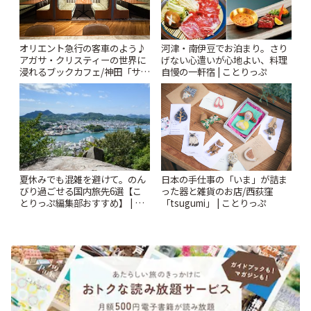
オリエント急行の客車のよう♪
河津・南伊豆でお泊まり。さり
アガサ・クリスティーの世界に
げない心遣いが心地よい、料理
浸れるブックカフェ/神田「サロ
自慢の一軒宿 | ことりっぷ
ンクリスティ」 | ことりっぷ
夏休みでも混雑を避けて。のん
日本の手仕事の「いま」が詰ま
びり過ごせる国内旅先6選【こ
った器と雑貨のお店/西荻窪
とりっぷ編集部おすすめ】 | こ
「tsugumi」 | ことりっぷ
とりっぷ