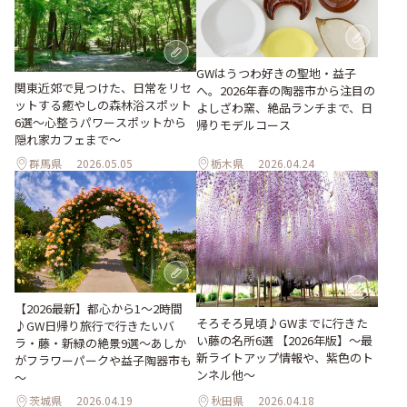
GWはうつわ好きの聖地・益子
関東近郊で見つけた、日常をリセ
へ。2026年春の陶器市から注目の
ットする癒やしの森林浴スポット
よしざわ窯、絶品ランチまで、日
6選～心整うパワースポットから
帰りモデルコース
隠れ家カフェまで～
群馬県
2026.05.05
栃木県
2026.04.24
【2026最新】都心から1～2時間
そろそろ見頃♪GWまでに行きた
♪GW日帰り旅行で行きたいバ
い藤の名所6選 【2026年版】～最
ラ・藤・新緑の絶景9選～あしか
新ライトアップ情報や、紫色のト
がフラワーパークや益子陶器市も
ンネル他～
～
茨城県
2026.04.19
秋田県
2026.04.18