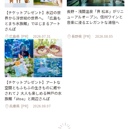
長野・浅間温泉「界 松本」がリニ
【チケットプレゼント】水辺の世
ューアルオープン。信州ワインと
界から浮世絵の世界へ。「広島も
音楽に浸るエレガントな湯宿へ
とまち水族館」ではじまるアート
さんぽ
広島県
[PR]
2026.07.31
長野県
[PR]
2026.08.05
【チケットプレゼント】アートな
空間ともふもふの生きものに癒や
されて♪ 大人も楽しめる神戸の水
族館「átoa」と周辺さんぽ
兵庫県
[PR]
2026.08.07