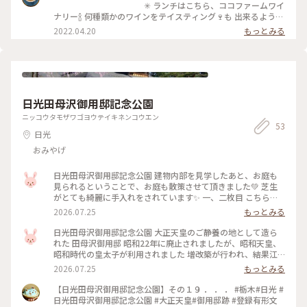
を、1984年からはじまったワインづくりは､40年目そして、ビ
✳︎ ランチはこちら、ココファームワイ
ン内二次醗酵によるスパークリングワインづくりは30周年を迎
ナリー🍾 何種類かのワインをテイスティング🍷も 出来るようで
えることができました。 今、こころみ学園の園生たちも葡萄
すが、今日はドライバーなので😭 と、言っても スパーリング
2022.04.20
もっとみる
畑で醸造場で元気にがんばっています。 1杯のワインが、心豊
や辛口の白は飲みますが まだ赤ワインの飲み方を知らない🤣
かなひとときのためにありますように。 ココ・ファーム・ワ
✳︎ パスタランチ、リゾットランチ悩み
イナリーのささやかな願いです。
ましたが 選んだのはこちら、デッキランチです😋 …普段のお
昼、雑な弁当🤣とは天地の差✨ 沢山のお野菜を様々なサラダで
ヘルシー✨ 真ん中の大根サラダは、足利フラワーパークで お
花を鑑賞した直後だったので 食べられる花びらのサラダかし
日光田母沢御用邸記念公園
ら🥹💡と 思ったほど😅 いや、ほら、カラーに見えません❓ね❓
✳︎ 静かな住宅地の奥に佇むワイナリー
ニッコウタモザワゴヨウテイキネンコウエン
53
春風通り抜けるテラス席は 心の栄養補給もばっちりです👍✨
日光
おみやげ
日光田母沢御用邸記念公園 建物内部を見学したあと、お庭も
見られるということで、お庭も散策させて頂きました💚 芝生
がとても綺麗に手入れをされています✨ 一、二枚目 こちらが
紀州徳川家江戸中屋敷を移築した建物になります❗️ 再建されて
2026.07.25
もっとみる
170年も経っているのに、現存されているのが凄いですね✨ 三
枚目は、しだれ桜の木です🌸 とても大きな桜の木 春には、綺
日光田母沢御用邸記念公園 大正天皇のご静養の地として造ら
麗な花を咲かせるのでしょうね🩷 こんな美しいお庭ですが、
れた 田母沢御用邸 昭和22年に廃止されましたが、昭和天皇、
こちらの庭に先週熊がでたようです🐻 自然が残っているから
昭和時代の皇太子が利用されました 増改築が行われ、結果江
でしょうか💦 今はいないことが確認さるているようです
戸、明治、大正時代の建築様式が融合された美しい建物です✨
2026.07.25
もっとみる
が、これから行かれる方は、ホームページなど ご覧になられ
一枚目 大正天皇の御学問所 美しい庭を見ることができます🌳
てから行かれた方がいいかもしれませんね😆 #ひみつの絶景 #
こちらの建物は、紀州徳川家の江戸中屋敷として使われたもの
【日光田母沢御用邸記念公園】その１９ ． ． ． #栃木#日光 #
日光田母沢御用邸記念公園 #大正天皇 #庭 #日光 #栃木 #ひとり
を移築しています。 紀州徳川家は、現在の赤坂御用地にありま
日光田母沢御用邸記念公園 #大正天皇#御用邸跡 #登録有形文
旅