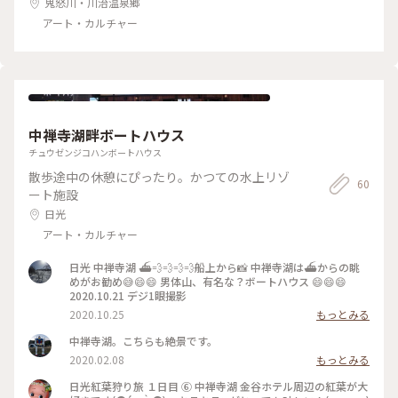
鬼怒川・川治温泉郷
アート・カルチャー
中禅寺湖畔ボートハウス
チュウゼンジコハンボートハウス
散歩途中の休憩にぴったり。かつての水上リゾ
60
ート施設
日光
アート・カルチャー
日光 中禅寺湖 ⛴💨💨💨💨船上から📸 中禅寺湖は⛴からの眺
めがお勧め😅😄😄 男体山、有名な？ボートハウス 😄😄😄
2020.10.21 デジ1眼撮影
2020.10.25
もっとみる
中禅寺湖。こちらも絶景です。
2020.02.08
もっとみる
日光紅葉狩り旅 １日目 ⑥ 中禅寺湖 金谷ホテル周辺の紅葉が大