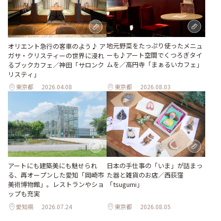
地元野菜をたっぷり使ったメニュ
オリエント急行の客車のよう♪ ア
ーも♪アート空間でくつろぎタイ
ガサ・クリスティーの世界に浸れ
ムを／高円寺「まぁるいカフェ」
るブックカフェ／神田「サロンク
リスティ」
東京都
2026.04.08
東京都
2026.08.03
日本の手仕事の「いま」が詰まっ
アートにも建築美にも魅せられ
た器と雑貨のお店／西荻窪
る、再オープンした愛知「岡崎市
「tsugumi」
美術博物館」。レストランやショ
ップも充実
愛知県
2026.07.24
東京都
2026.08.05