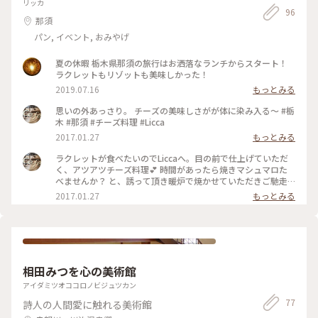
リッカ
館#圧倒的な世界#心に迫る#小さな旅#秋の彩り#ベストトリッ
96
プ2024
那須
パン, イベント, おみやげ
夏の休暇 栃木県那須の旅行はお洒落なランチからスタート！
ラクレットもリゾットも美味しかった！
2019.07.16
もっとみる
思いの外あっさり。 チーズの美味しさがが体に染み入る〜 #栃
木 #那須 #チーズ料理 #Licca
2017.01.27
もっとみる
ラクレットが食べたいのでLiccaへ。目の前で仕上げていただ
く、アツアツチーズ料理💕 時間があったら焼きマシュマロた
べませんか？ と、誘って頂き暖炉で焼かせていただきご馳走
になりました🙇🏼 #栃木 #那須 #チーズ料理 #ラクレット
2017.01.27
もっとみる
#licca
相田みつを心の美術館
アイダミツオココロノビジュツカン
77
詩人の人間愛に触れる美術館