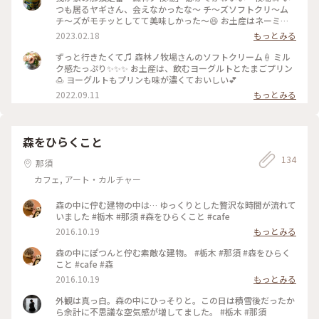
つも居るヤギさん、会えなかったな～ チ～ズソフトクリ～ム
チ～ズがモチッとしてて美味しかった～😆 お土産はネーミン
グが凄い❓️いのちのミートソース(これウマウマ) ・バターのい
2023.02.18
もっとみる
とこ・ビーフジャーキ 那須、最高～😀 #森林ノ牧場 #Myこと
りっぷ
ずっと行きたくて♫ 森林ノ牧場さんのソフトクリーム🍦 ミル
ク感たっぷり✨✨✨ お土産は、飲むヨーグルトとたまごプリン
🍮 ヨーグルトもプリンも味が濃くておいしい💕
2022.09.11
もっとみる
森をひらくこと
134
那須
カフェ, アート・カルチャー
森の中に佇む建物の中は… ゆっくりとした贅沢な時間が流れて
いました #栃木 #那須 #森をひらくこと #cafe
2016.10.19
もっとみる
森の中にぽつんと佇む素敵な建物。 #栃木 #那須 #森をひらく
こと #cafe #森
2016.10.19
もっとみる
外観は真っ白。森の中にひっそりと。この日は積雪後だったか
ら余計に不思議な空気感が増してました。 #栃木 #那須