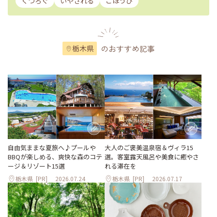
くつろぐ
いやされる
ごほうび
のおすすめ記事
栃木県
大人のご褒美温泉宿＆ヴィラ15
自由気ままな夏旅へ♪プールや
選。客室露天風呂や美食に癒やさ
BBQが楽しめる、爽快な森のコテ
れる滞在を
ージ＆リゾート15選
栃木県
[PR]
2026.07.24
栃木県
[PR]
2026.07.17