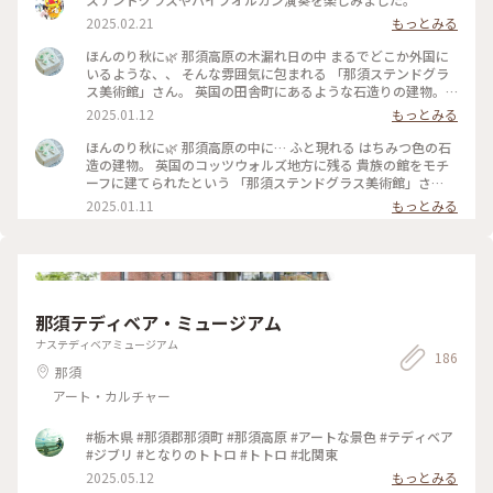
2025.02.21
もっとみる
ほんのり秋に🌿 那須高原の木漏れ日の中 まるでどこか外国に
いるような、、 そんな雰囲気に包まれる 「那須ステンドグラ
ス美術館」さん。 英国の田舎町にあるような石造りの建物。
館内の 圧倒的なステンドグラスと 柔らかな光と影が なんとも
2025.01.12
もっとみる
美しくて。。 ウェディングカップルさんに しばしうっと
り。。 #ほんのり秋に#秋の思い出#那須#那須ステンドグラス
ほんのり秋に🌿 那須高原の中に… ふと現れる はちみつ色の石
美術館#柔らかな光の中で#小さな那須旅#ぽかぽか #ベストト
造の建物。 英国のコッツウォルズ地方に残る 貴族の館をモチ
リップ2024
ーフに建てられたという 「那須ステンドグラス美術館」さ
ん。 木漏れ日の中、 まるでどこか外国にいるような。。 館内
2025.01.11
もっとみる
には 美しいステンドグラスが配され セント・ラファエル礼拝
堂の 壁一面のステンドグラスは 圧倒的な美しさ。 ちょうど ア
ンティークオルゴールや パイプオルガンの演奏も。。 柔らか
な光と影と… 美しい時間が流れていました。 #ほんのり秋に#
秋の思い出#那須高原#那須ステンドグラス美術館#柔らかな光
の中で#ここはどこ？笑#小さな那須旅#ベストトリップ2024
那須テディベア・ミュージアム
ナステディベアミュージアム
186
那須
アート・カルチャー
#栃木県 #那須郡那須町 #那須高原 #アートな景色 #テディベア
#ジブリ #となりのトトロ #トトロ #北関東
2025.05.12
もっとみる