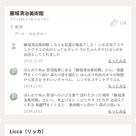
藤城清治美術館
フジシロセイジビジュツカン
116
那須
アート・カルチャー
藤城清治美術館 こちらも紅葉が最高でした！ いお天気でステ
ンドグラスの光がとってもキレイ ラビちゃんやケロヨンがお
出迎えしてくれました
2025.11.19
もっとみる
ほんのり秋🌿 那須高原にある「藤城清治美術館」さん。 長屋
門をくぐり抜け 森の小径を進むと ほんのり秋色の木々の隙間
から見える かわいいチャペル。 レンガもステンドグラスも 全
部手作りだという 愛を感じる光の空間。 差してきた朝の光で
2024.12.02
もっとみる
現れた ステンドグラスの美しい影たち。 わぁぁ、、、その温
かさが 心いっぱいに。。 ・ 一歩足を踏み入れた時から ずっと
ほんのり秋🌿 那須への小さな旅で 訪れたかった場所 「藤城清
続く メルヘンの世界。 藤城ワールドに どっぷりひたる ひとと
治美術館」さんへ。 見上げると こびとやネコたちが 出迎えて
きでした。 #ほんのり秋#那須高原#藤城清治美術館#チャペル#
くれる 長屋門をくぐると… 美術館へと向かう 森の小径にも 道
光と影と#メルヘン#小さな旅#秋の彩り#ベストトリップ2024
案内の こびとやネコ、ケロヨンたち。 色づき始めた ほんのり
2024.12.02
もっとみる
秋の小径で 「やぁ、いらっしゃいー」「どうぞ こちらですょ
ー」 耳を澄ますと そんな ﾋｿﾋｿ声が聞こえてきそう。。 光と影
が美しい 秋の朝… 美術館には こびとのチェアが かわいいカフ
ェ。 藤城清治氏の 光と影の幻想世界は 感動しっぱなしの 圧倒
Licca（リッカ）
的な素晴らしさでした。 #ほんのり秋#那須高原#藤城清治美術