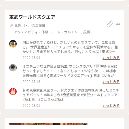
東武ワールドスクエア
44
鬼怒川・川治温泉郷
アクティビティ・体験, アート・カルチャー, 風景・景
色
何回か訪れているけど、新しいものもできていて、見応えあ
る。 世界遺産巡り ミニチュアだからこそ全体が見渡せる。 細
かいところまで見入ってしまう。 #Myことりっぷ #東武ワール
ドスクエア#世界遺産#文化遺産#ミニチュア#栃木#日光#鬼怒
2022.05.09
もっとみる
川
ミニチュアな世界🕌🗼🕍🗽🏛️ フランスのパリ🇫🇷🍽️🍇🍷💓に
行って来ました‼️ ・・・な～んちゃって💡😜💦笑 ここは栃木
県日光市にある❰東武ワールドスクエア✨✈️❱ 日本にいながら
にして世界のいろんな建造物や観光スポットがミニチュアサイ
2020.05.16
もっとみる
ズで見る事ができます✨🗽 以前、家族旅行で行った時のお写真
📸ですが、このミニチュア感分かりますでしょうか？😂 下の
昔の東京駅🚉東武ワールドスクエアの建築物を再現したミニチ
方にとってもとってもミニチュアな人が沢山いるのです
ュアパーク！ #年はじめ #鬼怒川温泉 #東武ワールドスクエア
が・・・😏 分かりづらいかもです😓 いつか本当のフランス
#栃木県 #ことりっぷ栃木
🇫🇷に行きたいなぁ✨😌✨✈️🧳 #旅の思い出 #日光市 #東武ワー
2020.03.01
もっとみる
ルドスクエア #ミニチュア