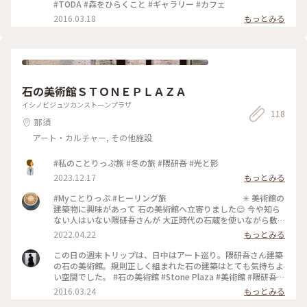
#TODA #森をひらくこと #ギャラリー #カフェ
2016.03.18
もっとみる
石の美術館ＳＴＯＮＥＰＬＡＺＡ
イシノビジュツカンストーンプラザ
118
那須
アート・カルチャー, その他施設
#私のことりっぷ旅 #冬の旅 #隈研吾 #光と影
2023.12.17
もっとみる
#Myことりっぷ #ヒーリング旅 ✳︎ 美術館の
建築物に興味があって 石の美術館へ立寄りました😌 今や知ら
ない人はいない隈研吾さんが 大正時代の石蔵を使いながら敷
地全体を アート鑑賞の散歩道として再構成した建物です。 イ
2022.04.22
もっとみる
タリア🇮🇹ヴェローナの 国際石材建築大賞を受賞されてるそ
うです✨ ✳︎ 内部は冷んやりとした空気が漂
この日の週末トリップは、日中はアート巡り。隈研吾さん建築
っていて 弦楽器のインストが流れていたのですが その残響が
の石の美術館。規則正しく組まれた石の建築はとても気持ちよ
独特な響き方をしていました。 低音で揺らぐあの空間は 日常
い空間でした。 #石の美術館 #Stone Plaza #美術館 #隈研吾 #
では感じられない空気感でした✨
アート #栃木
2016.03.24
もっとみる