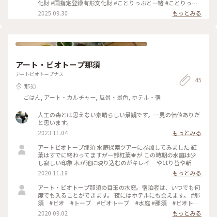
した。 3階建ての建物が、現在でも残っています‼️ 二、三枚目
化財 #国指定登録有形文化財 #ことりっぷと一緒 #ことりっぷ
は、明治時代に建てられたもの🏠️ 日光出身の実業家小林年保
日光・那須 ． 2025年7上旬
2025.09.30
もっとみる
が建設したものです。 電灯が現在のもの？と勘違いするくら
い、今風でステキでした✨ 四枚目は、大正時代に増築された
「謁見所」 天皇が公式の謁見をする場所でした。 和洋折衷の
ステキなお部屋✨ 絨毯も可愛いお花柄ですね🩷 部屋数は、106
室‼️ お付きの人の部屋を含めての部屋数なので、天皇には相当
の補佐する人が必要ということですね😆 とても静かで落ち着
アート・ビオトープ那須
きのあるところ✨ こちらで心地良く過ごされたのでしょうね🩷
#ひみつの絶景 #日光田母沢御用邸記念公園 #大正天皇 #国指定
アートビオトープナス
重要文化財 #日光 #栃木 #ひとり旅
45
那須
ごはん, アート・カルチャー, 風景・景色, ホテル・宿
人工の森とは思えない素晴らしい景観です。一見の価値ありだ
と思います。
2023.11.04
もっとみる
アートビオトープ那須 水庭探索ツアーに参加してみました 紅
葉はすでに終わってますが一部紅葉🍁が この時期の水庭は少
し寂しい印象 木が池に映り込むのがキレイ… やはり苔や新緑
の時期がオススメだそうで 次は絶対泊まりたい！
2020.11.18
もっとみる
アート・ビオトープ那須の目玉の水庭。宿泊者は、いつでも何
度でも入ることができます。 夜にはホテルにも会えます。 #那
須 #ビオ #トープ #ビオトープ #水庭 #那須 #ビオトー
プ #水庭
2020.09.02
もっとみる