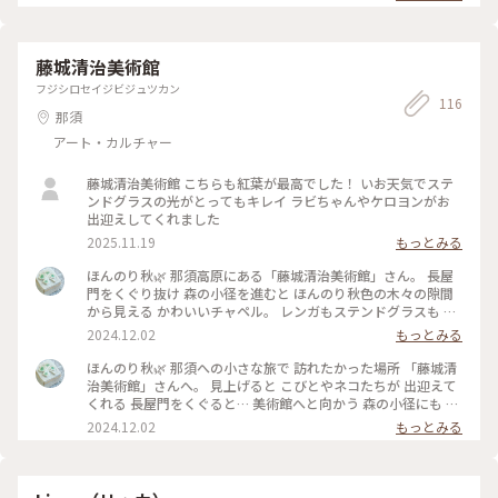
藤城清治美術館
フジシロセイジビジュツカン
116
那須
アート・カルチャー
藤城清治美術館 こちらも紅葉が最高でした！ いお天気でステ
ンドグラスの光がとってもキレイ ラビちゃんやケロヨンがお
出迎えしてくれました
2025.11.19
もっとみる
ほんのり秋🌿 那須高原にある「藤城清治美術館」さん。 長屋
門をくぐり抜け 森の小径を進むと ほんのり秋色の木々の隙間
から見える かわいいチャペル。 レンガもステンドグラスも 全
部手作りだという 愛を感じる光の空間。 差してきた朝の光で
2024.12.02
もっとみる
現れた ステンドグラスの美しい影たち。 わぁぁ、、、その温
かさが 心いっぱいに。。 ・ 一歩足を踏み入れた時から ずっと
ほんのり秋🌿 那須への小さな旅で 訪れたかった場所 「藤城清
続く メルヘンの世界。 藤城ワールドに どっぷりひたる ひとと
治美術館」さんへ。 見上げると こびとやネコたちが 出迎えて
きでした。 #ほんのり秋#那須高原#藤城清治美術館#チャペル#
くれる 長屋門をくぐると… 美術館へと向かう 森の小径にも 道
光と影と#メルヘン#小さな旅#秋の彩り#ベストトリップ2024
案内の こびとやネコ、ケロヨンたち。 色づき始めた ほんのり
2024.12.02
もっとみる
秋の小径で 「やぁ、いらっしゃいー」「どうぞ こちらですょ
ー」 耳を澄ますと そんな ﾋｿﾋｿ声が聞こえてきそう。。 光と影
が美しい 秋の朝… 美術館には こびとのチェアが かわいいカフ
ェ。 藤城清治氏の 光と影の幻想世界は 感動しっぱなしの 圧倒