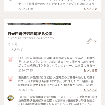
ン内二次醗酵によるスパークリングワインづくりは30周年を迎
ナリー🍾 何種類かのワインをテイスティング🍷も 出来るようで
えることができました。 今、こころみ学園の園生たちも葡萄
すが、今日はドライバーなので😭 と、言っても スパーリング
2022.04.20
もっとみる
畑で醸造場で元気にがんばっています。 1杯のワインが、心豊
や辛口の白は飲みますが まだ赤ワインの飲み方を知らない🤣
かなひとときのためにありますように。 ココ・ファーム・ワ
✳︎ パスタランチ、リゾットランチ悩み
イナリーのささやかな願いです。
ましたが 選んだのはこちら、デッキランチです😋 …普段のお
昼、雑な弁当🤣とは天地の差✨ 沢山のお野菜を様々なサラダで
ヘルシー✨ 真ん中の大根サラダは、足利フラワーパークで お
花を鑑賞した直後だったので 食べられる花びらのサラダかし
日光田母沢御用邸記念公園
ら🥹💡と 思ったほど😅 いや、ほら、カラーに見えません❓ね❓
✳︎ 静かな住宅地の奥に佇むワイナリー
ニッコウタモザワゴヨウテイキネンコウエン
53
春風通り抜けるテラス席は 心の栄養補給もばっちりです👍✨
日光
おみやげ
日光田母沢御用邸記念公園 建物内部を見学したあと、お庭も
見られるということで、お庭も散策させて頂きました💚 芝生
がとても綺麗に手入れをされています✨ 一、二枚目 こちらが
紀州徳川家江戸中屋敷を移築した建物になります❗️ 再建されて
2026.07.25
もっとみる
170年も経っているのに、現存されているのが凄いですね✨ 三
枚目は、しだれ桜の木です🌸 とても大きな桜の木 春には、綺
日光田母沢御用邸記念公園 大正天皇のご静養の地として造ら
麗な花を咲かせるのでしょうね🩷 こんな美しいお庭ですが、
れた 田母沢御用邸 昭和22年に廃止されましたが、昭和天皇、
こちらの庭に先週熊がでたようです🐻 自然が残っているから
昭和時代の皇太子が利用されました 増改築が行われ、結果江
でしょうか💦 今はいないことが確認さるているようです
戸、明治、大正時代の建築様式が融合された美しい建物です✨
2026.07.25
もっとみる
が、これから行かれる方は、ホームページなど ご覧になられ
一枚目 大正天皇の御学問所 美しい庭を見ることができます🌳
てから行かれた方がいいかもしれませんね😆 #ひみつの絶景 #
こちらの建物は、紀州徳川家の江戸中屋敷として使われたもの
【日光田母沢御用邸記念公園】その１９ ． ． ． #栃木#日光 #
日光田母沢御用邸記念公園 #大正天皇 #庭 #日光 #栃木 #ひとり
を移築しています。 紀州徳川家は、現在の赤坂御用地にありま
日光田母沢御用邸記念公園 #大正天皇#御用邸跡 #登録有形文
旅
した。 3階建ての建物が、現在でも残っています‼️ 二、三枚目
化財 #国指定登録有形文化財 #ことりっぷと一緒 #ことりっぷ