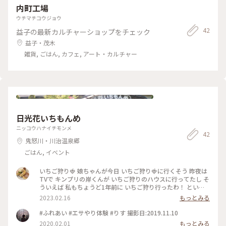
内町工場
ウチマチコウジョウ
42
益子の最新カルチャーショップをチェック
益子・茂木
雑貨, ごはん, カフェ, アート・カルチャー
日光花いちもんめ
ニッコウハナイチモンメ
42
鬼怒川・川治温泉郷
ごはん, イベント
いちご狩り🍓 娘ちゃんが今日 いちご狩り🍓に行くそう 昨夜は
TVで キンプリの岸くんが いちご狩りのハウスに行ってたし そ
ういえば 私もちょうど1年前に いちご狩り行ったわ！ という
訳で 過去picですが いちご狩りの写真を( *´꒳`*) 岸くんが取材
2023.02.16
もっとみる
していた小山の観光農園も行った事あったのですが 昨年は 日
光に行きました いちご狩り目的で出かけたのが久しぶりだっ
#ふれあい #エサやり体験 #りす 撮影日:2019.11.10
たので やる気(食う気)満々で行ったけど そんな何十個もは食べ
2020.02.01
もっとみる