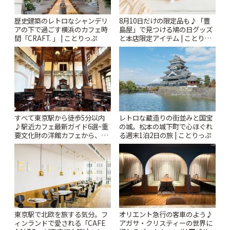
歴史建築のレトロなシャンデリ
8月10日だけの限定品も♪「豊
アの下で過ごす横浜のカフェ時
島屋」で見つける鳩の日グッズ
間「CRAFT. 」 | ことりっぷ
と本店限定アイテム | ことりっ
ぷ
すべて東京駅から徒歩5分以内
レトロな蔵造りの街並みと国宝
♪駅近カフェ最新ガイド6選~重
の城。松本の城下町で心ほぐれ
要文化財の洋館カフェから、改
る週末1泊2日の旅 | ことりっぷ
札すぐのレトロ喫茶まで~ | こと
りっぷ
東京駅で北欧を旅する気分。フ
オリエント急行の客車のよう♪
ィンランドで愛される「CAFE
アガサ・クリスティーの世界に