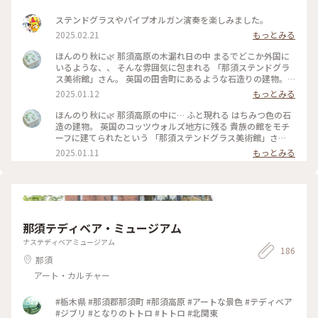
ステンドグラスやパイプオルガン演奏を楽しみました。
2025.02.21
もっとみる
ほんのり秋に🌿 那須高原の木漏れ日の中 まるでどこか外国に
いるような、、 そんな雰囲気に包まれる 「那須ステンドグラ
ス美術館」さん。 英国の田舎町にあるような石造りの建物。
館内の 圧倒的なステンドグラスと 柔らかな光と影が なんとも
2025.01.12
もっとみる
美しくて。。 ウェディングカップルさんに しばしうっと
り。。 #ほんのり秋に#秋の思い出#那須#那須ステンドグラス
ほんのり秋に🌿 那須高原の中に… ふと現れる はちみつ色の石
美術館#柔らかな光の中で#小さな那須旅#ぽかぽか #ベストト
造の建物。 英国のコッツウォルズ地方に残る 貴族の館をモチ
リップ2024
ーフに建てられたという 「那須ステンドグラス美術館」さ
ん。 木漏れ日の中、 まるでどこか外国にいるような。。 館内
2025.01.11
もっとみる
には 美しいステンドグラスが配され セント・ラファエル礼拝
堂の 壁一面のステンドグラスは 圧倒的な美しさ。 ちょうど ア
ンティークオルゴールや パイプオルガンの演奏も。。 柔らか
な光と影と… 美しい時間が流れていました。 #ほんのり秋に#
秋の思い出#那須高原#那須ステンドグラス美術館#柔らかな光
の中で#ここはどこ？笑#小さな那須旅#ベストトリップ2024
那須テディベア・ミュージアム
ナステディベアミュージアム
186
那須
アート・カルチャー
#栃木県 #那須郡那須町 #那須高原 #アートな景色 #テディベア
#ジブリ #となりのトトロ #トトロ #北関東