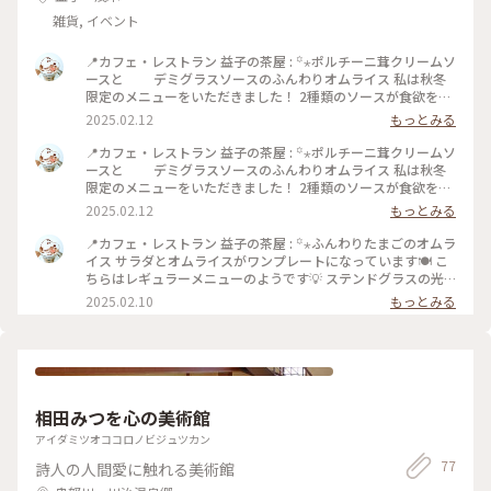
雑貨, イベント
📍カフェ・レストラン 益子の茶屋 : ꙳⋆ポルチーニ茸クリームソ
ースと デミグラスソースのふんわりオムライス 私は秋冬
限定のメニューをいただきました！ 2種類のソースが食欲をそ
そります😆 お野菜もたっぷりでワンプレートで大満足しまし
2025.02.12
もっとみる
た💕 : 益子の茶屋さんはドリンクバーもあり、ドリンクバーの
カップ類も全て益子焼✨ 好きな絵柄や形を見つけて楽しく食事
📍カフェ・レストラン 益子の茶屋 : ꙳⋆ポルチーニ茸クリームソ
ができちゃう🎵 飲み物の種類も豊富なので、思った以上に長
ースと デミグラスソースのふんわりオムライス 私は秋冬
居しちゃいました🍵 : ラテのカップは持ち手のないタイプをチ
限定のメニューをいただきました！ 2種類のソースが食欲をそ
ョイス🌟 近くにいたマダムに「素敵なカップを選びました
そります😆 お野菜もたっぷりでワンプレートで大満足しまし
2025.02.12
もっとみる
ね！」と声をかけられ、ちょっと嬉しくなったランチでした☺️
た💕 : 益子の茶屋さんはドリンクバーもあり、ドリンクバーの
: 📷:2025.1.29 Wed. : #カフェ #カフェ巡り #和風カフェレスト
カップ類も全て益子焼✨ 好きな絵柄や形を見つけて楽しく食事
📍カフェ・レストラン 益子の茶屋 : ꙳⋆ふんわりたまごのオムラ
ラン #ランチ #益子焼 #益子焼の食器で食事を楽しめる #ステ
ができちゃう🎵 飲み物の種類も豊富なので、思った以上に長
イス サラダとオムライスがワンプレートになっています🍽️ こ
ンドグラス #カラフル #キラキラ #素敵 #オムライス #ぽかぽか
居しちゃいました🍵 : ラテのカップは持ち手のないタイプをチ
ちらはレギュラーメニューのようです💡 ステンドグラスの光
#益子日帰りドライブ #益子 #栃木 #わたしの街 #milkのオムラ
ョイス🌟 近くにいたマダムに「素敵なカップを選びました
でお料理もキラキラ✨ : 益子の茶屋さんは窯元よこやまさんが
2025.02.10
もっとみる
イス図鑑 #milkのミルキーな毎日
ね！」と声をかけられ、ちょっと嬉しくなりました☺️ :
手がけているカフェです。 カフェは2階にあり、1階は陶芸の
📷:2025.1.29 Wed. : #カフェ #カフェ巡り #和風カフェレスト
体験ができたり、陶器を買ったりすることもでき、見どころも
ラン #ランチ #益子焼 #益子焼の食器で食事を楽しめる #ステ
たくさんでした😊 : 📷:2025.1.29 Wed. : #カフェ #カフェ巡り
ンドグラス #カラフル #キラキラ #素敵 #オムライス #ぽかぽか
#和風カフェレストラン #ランチ #益子焼 #益子焼の食器で食事
#益子日帰りドライブ #益子 #栃木 #わたしの街 #milkのミルキ
を楽しめる #ステンドグラス #カラフル #キラキラ #素敵 #オム
ーな毎日
ライス #ぽかぽか #益子日帰りドライブ #益子 #栃木 #わたしの
相田みつを心の美術館
街 #milkのオムライス図鑑 #milkのミルキーな毎日
アイダミツオココロノビジュツカン
77
詩人の人間愛に触れる美術館