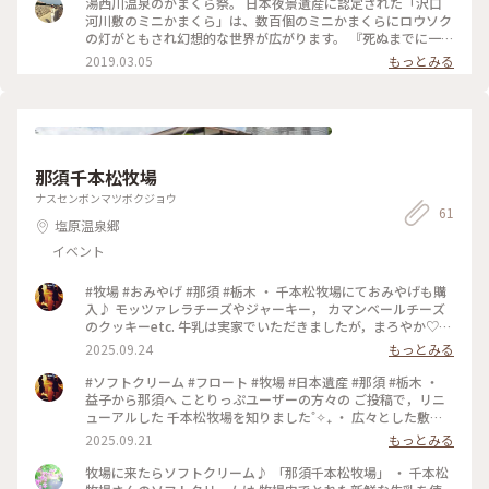
湯西川温泉のかまくら祭。 日本夜景遺産に認定された「沢口
best☆
河川敷のミニかまくら」は、数百個のミニかまくらにロウソク
の灯がともされ幻想的な世界が広がります。 『死ぬまでに一度
は見たい絶景』にも選ばれています。 📷2019.3.2 明日が最終
2019.03.05
もっとみる
日ということもあり、雪が少ない！雪がない！風情があまりあ
りません‥。歩きやすいですが。 #栃木#日光#湯西川温泉#温
泉手帖#かまくら#湯西川温泉かまくら祭#沢口河川敷#ミニか
まくら#日本夜景遺産#Ayuと雪
那須千本松牧場
ナスセンボンマツボクジョウ
61
塩原温泉郷
イベント
#牧場 #おみやげ #那須 #栃木 ・ 千本松牧場にておみやげも購
入♪ モッツァレラチーズやジャーキー， カマンベールチーズ
のクッキーetc. 牛乳は実家でいただきましたが，まろやか♡
甘さを感じられて美味しい*･゜ﾟ･* たしか近所のスーパー，
2025.09.24
もっとみる
BLANDEでも 取り扱っていたので再購入してみます🐄 ・
#ソフトクリーム #フロート #牧場 #日本遺産 #那須 #栃木 ・
益子から那須へ ことりっぷユーザーの方々の ご投稿で，リニ
ューアルした 千本松牧場を知りました˚✧₊ ・ 広々とした敷地
内。おみやげを見たり， ソフトクリーム（フロート）を食べた
2025.09.21
もっとみる
り♡ 帰省途中の寄り道が楽しみでもあります♪ （高速道路は
逆走車に出会うのが怖くて 乗りたくないのですよね´д` ;） ・
牧場に来たらソフトクリーム♪ 「那須千本松牧場」 ・ 千本松
そして，歴史ある千本松牧場 こちらも日本遺産なのですね。