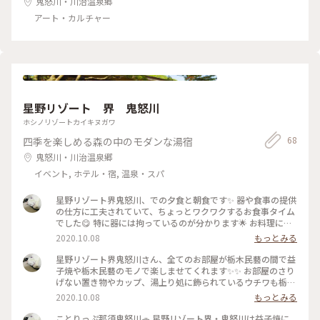
鬼怒川・川治温泉郷
アート・カルチャー
星野リゾート 界 鬼怒川
ホシノリゾートカイキヌガワ
68
四季を楽しめる森の中のモダンな湯宿
鬼怒川・川治温泉郷
イベント, ホテル・宿, 温泉・スパ
星野リゾート界鬼怒川、での夕食と朝食です✨ 器や食事の提供
の仕方に工夫されていて、ちょっとワクワクするお食事タイム
でした😋 特に器には拘っているのが分かります🌟 お料理にも
ちょっとした遊び心を感じられ、飽きずに楽しみながら最後ま
2020.10.08
もっとみる
で美味しく❣️ 特に朝ごはんの納豆が味が濃く粘り気最高で、や
っぱり和食っていいなぁ🍚と感動✨✨✨ 使われていた豆の様な
星野リゾート界鬼怒川さん、全てのお部屋が栃木民藝の間で益
箸置きはとっても可愛く、お土産に家族分買って帰ってしまい
子焼や栃木民藝のモノで楽しませてくれます✨✨ お部屋のさり
ました🥢 #うつわ好き #星野リゾート #界鬼怒川 #益子焼 #こと
げない置き物やカップ、湯上り処に飾られているウチワも栃木
りっぷ栃木 #納豆#和食
民藝だそうです🙂 豪華というのでもなく、落ち着いた空間に
2020.10.08
もっとみる
どこか懐かしさも感じるような、そんな気持ちが安らぐ素敵な
お宿でした(*´ー｀*) #うつわ好き #ことりっぷ栃木 #星野リゾ
ことりっぷ那須鬼怒川🚗 星野リゾート界・鬼怒川は益子焼に