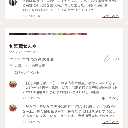
外観は真っ白。森の中にひっそりと。この日は積雪後だったか
ら余計に不思議な空気感が増してました。 #栃木 #那須
#TODA #森をひらくこと #ギャラリー #カフェ
2016.03.18
もっとみる
旬菜蔵せんや
シュンサイグラセンヤ
128
できたて自慢の湯波料理
鬼怒川・川治温泉郷
ごはん, イベント
【日光ゆばそば！！】 このようなお蕎麦、初めていただきま
した(*^^*) #日光 #鬼怒川温泉 #温泉旅行 #女子旅 #週末旅 #お
でかけ #湯葉 #ゆばそば #ゆば料理 #おいしい時間
2019.05.25
もっとみる
【見た目も鮮やか!日光ゆば料理】 田舎ゆば膳。 かご×鮮やか
な豆皿。 見た目も華やかで、色々なゆば料理を少しずつ楽し
める女性には嬉しいメニューです。 鬼怒川温泉旅行のランチに
立ち寄りました。 ゆばさし くるくる巻かれた揚げ湯葉 ゆばの
2019.05.25
もっとみる
天ぷら etc. とても美味しゅうございました(^^)(^^) #日光 #鬼