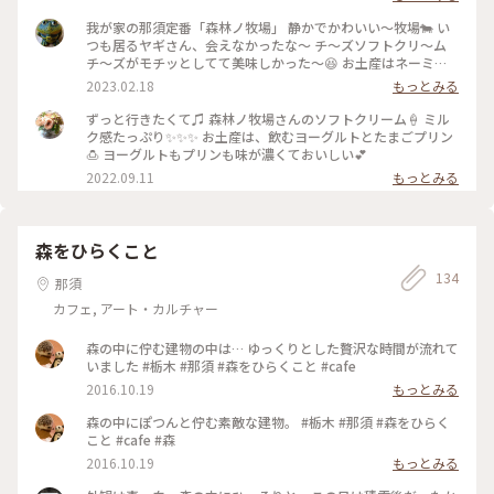
て、持って帰っていいか聞いたら、サッと水洗いしてくれまし
た 今度は料理を食べに行きたいです☺️ #森林ノ牧場 #那須
我が家の那須定番「森林ノ牧場」 静かでかわいい～牧場🐄 い
つも居るヤギさん、会えなかったな～ チ～ズソフトクリ～ム
チ～ズがモチッとしてて美味しかった～😆 お土産はネーミン
グが凄い❓️いのちのミートソース(これウマウマ) ・バターのい
2023.02.18
もっとみる
とこ・ビーフジャーキ 那須、最高～😀 #森林ノ牧場 #Myこと
りっぷ
ずっと行きたくて♫ 森林ノ牧場さんのソフトクリーム🍦 ミル
ク感たっぷり✨✨✨ お土産は、飲むヨーグルトとたまごプリン
🍮 ヨーグルトもプリンも味が濃くておいしい💕
2022.09.11
もっとみる
森をひらくこと
134
那須
カフェ, アート・カルチャー
森の中に佇む建物の中は… ゆっくりとした贅沢な時間が流れて
いました #栃木 #那須 #森をひらくこと #cafe
2016.10.19
もっとみる
森の中にぽつんと佇む素敵な建物。 #栃木 #那須 #森をひらく
こと #cafe #森
2016.10.19
もっとみる