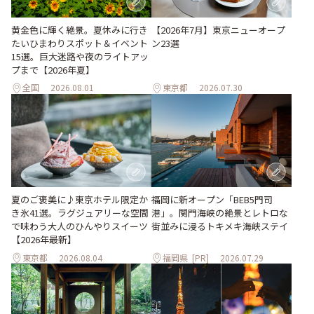
黄金色に輝く絶景。夏休みに行き
【2026年7月】東京ニューオープ
たいひまわりスポット＆イベント
ン23選
15選。巨大迷路や夜のライトアッ
プまで【2026年夏】
全国
2026.08.01
東京都
2026.07.30
夏のご褒美に♪東京ホテル限定か
福岡に新オープン「BEB5門司
き氷41選。ラグジュアリーな空間
港」。関門海峡の絶景とレトロな
で味わう大人のひんやりスイーツ
街並みに浸るトキメキ海峡ステイ
【2026年最新】
東京都
2026.08.04
福岡県
[PR]
2026.07.29