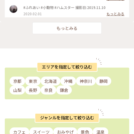
れませんでしたね( ´꒳`;) 5枚目は 熟れてないんじゃなくて 試
食で貰ったミルキーベリーという白苺 あっ岸くんも食べてま
#ふれあい #小動物 #ハムスター 撮影日:2019.11.10
したね🍓 サクッとしていて でもみずみずしい感じでした #い
2020.02.01
もっとみる
ちご狩り #日光 #花いちもんめ #とちおとめ #やよいひめ #ミル
キーベリー
もっとみる
エリアを指定して絞り込む
京都
東京
北海道
沖縄
神奈川
静岡
山梨
長野
奈良
鎌倉
ジャンルを指定して絞り込む
カフェ
スイーツ
おみやげ
景色
温泉