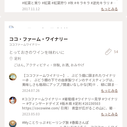
#紅葉と実り #紅葉 #紅葉狩り #秋 #キラキラ #逆光キラリ #中
禅寺湖 #日光 #ことりっぷ栃木
2017.11.12
もっとみる
ココ・ファーム・ワイナリー
ココファームワイナリー
54
とっておきのワインを味わいに
足利
ごはん, アクティビティ・体験, お酒, おみやげ
【ココファームワイナリー】 ． ぶどう畑に囲まれたワイナリ
ー🍇 ． ぶどう棚の下での自家製ワインのテイスティングは、
美味しさも格段にアップ⤴︎間違いなしかな(笑)🥂 ． 緑に囲まれ
た清々しい空気の中で テイスティング🍷の他、 併設のカフェ
2024.07.26
もっとみる
では食事やお茶が楽しめます🫖 ． ． #栃木 だけど#ほぼ群馬 #
足利 #ワイナリー#テイスティング #ココファームワイナリー #
#ココファームワイナリー #葡萄畑 #ワイナリー見学 #ワイナリ
ココファーム #ことりっぷ旅2024
ー #ヴィンヤードデイズ #栃木県 #足利 #20230503
https://cocowine.com/ 引用） 青空が広がるこの山に、葡萄
畑が開かれたのは昭和33年。その葡萄畑の麓にこころみ学園が
2023.05.03
もっとみる
設立されたのは昭和44年、ココ･ファーム･ワイナリーができた
のは昭和55年。 おかげさまで、今年、葡萄畑は開墾65年目
#Myことりっぷ #ヒーリング旅 #春風さんぽ
を、1984年からはじまったワインづくりは､40年目そして、ビ
✳︎ ランチはこちら、ココファームワイ