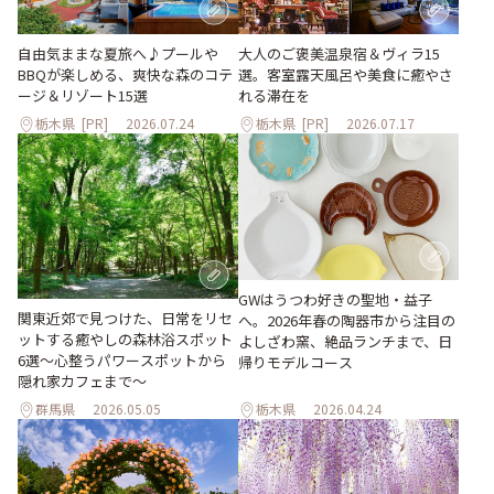
大人のご褒美温泉宿＆ヴィラ15
自由気ままな夏旅へ♪プールや
選。客室露天風呂や美食に癒やさ
BBQが楽しめる、爽快な森のコテ
れる滞在を
ージ＆リゾート15選
栃木県
[PR]
2026.07.24
栃木県
[PR]
2026.07.17
GWはうつわ好きの聖地・益子
関東近郊で見つけた、日常をリセ
へ。2026年春の陶器市から注目の
ットする癒やしの森林浴スポット
よしざわ窯、絶品ランチまで、日
6選～心整うパワースポットから
帰りモデルコース
隠れ家カフェまで～
群馬県
2026.05.05
栃木県
2026.04.24