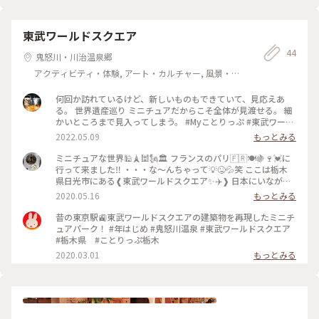
東武ワールドスクエア
44
鬼怒川・川治温泉郷
アクティビティ・体験, アート・カルチャー, 風景・景
色
何回か訪れているけど、新しいものもできていて、見応えあ
る。 世界遺産巡り ミニチュアだからこそ全体が見渡せる。 細
かいところまで見入ってしまう。 #Myことりっぷ #東武ワール
ドスクエア#世界遺産#文化遺産#ミニチュア#栃木#日光#鬼怒
2022.05.09
もっとみる
川
ミニチュアな世界🕌🗼🕍🗽🏛️ フランスのパリ🇫🇷🍽️🍇🍷💓に
行って来ました‼️ ・・・な～んちゃって💡😜💦笑 ここは栃木
県日光市にある❰東武ワールドスクエア✨✈️❱ 日本にいながら
にして世界のいろんな建造物や観光スポットがミニチュアサイ
2020.05.16
もっとみる
ズで見る事ができます✨🗽 以前、家族旅行で行った時のお写真
📸ですが、このミニチュア感分かりますでしょうか？😂 下の
昔の東京駅🚉東武ワールドスクエアの建築物を再現したミニチ
方にとってもとってもミニチュアな人が沢山いるのです
ュアパーク！ #年はじめ #鬼怒川温泉 #東武ワールドスクエア
が・・・😏 分かりづらいかもです😓 いつか本当のフランス
#栃木県 #ことりっぷ栃木
🇫🇷に行きたいなぁ✨😌✨✈️🧳 #旅の思い出 #日光市 #東武ワー
2020.03.01
もっとみる
ルドスクエア #ミニチュア