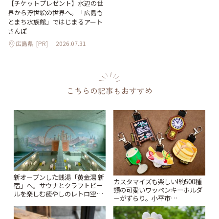
【チケットプレゼント】水辺の世
界から浮世絵の世界へ。「広島も
とまち水族館」ではじまるアート
さんぽ
広島県
[PR]
2026.07.31
こちらの記事もおすすめ
新オープンした銭湯「黄金湯 新
カスタマイズも楽しい!約500種
宿」へ。サウナとクラフトビー
類の可愛いワッペンキーホルダ
ルを楽しむ癒やしのレトロ空間
ーがずらり。小平市
| ことりっぷ
「Kimamaya T&K」 | ことりっ
ぷ