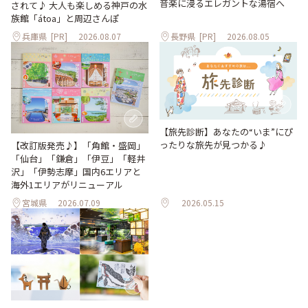
音楽に浸るエレガントな湯宿へ
されて♪ 大人も楽しめる神戸の水
族館「átoa」と周辺さんぽ
兵庫県
[PR]
2026.08.07
長野県
[PR]
2026.08.05
【旅先診断】あなたの“いま”にぴ
ったりな旅先が見つかる♪
【改訂版発売♪】「角館・盛岡」
「仙台」「鎌倉」「伊豆」「軽井
沢」「伊勢志摩」国内6エリアと
海外1エリアがリニューアル
宮城県
2026.07.09
2026.05.15