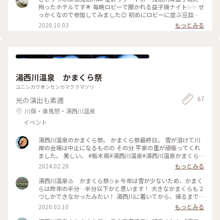
ート #界鬼怒川 #益子焼 #ことりっぷ栃木
拘ったホテルです🌟 毎晩ロビーで開かれる益子焼ナイト✨✨ せ
っかくなので参加してみました😊 初めにロビーに並ぶ豆皿か
ら好きなお皿を3枚選び…そしてナイトで答え合わせ❗️ 私が選ん
2020.10.03
もっとみる
だお皿は1枚だけが益子焼、他の2枚は有田焼など違う焼き物で
した 笑 益子焼にまつわるお話などで楽しませてくれて、 思
い出に残る工夫をしてくれるのも界ならではで、やっぱり来て
みて良かったです❣️ #うつわ好き #ことりっぷ栃木 #星野リゾー
ト #界鬼怒川 #益子焼
湯西川温泉 かまくら祭
ユニシカワオンセンカマクラマツリ
67
光の演出も素適
川俣・奥鬼怒・湯西川温泉
イベント
湯西川温泉のかまくら祭。 かまくら祭最終日。 雪が溶けて川
岸の会場は中止になるものの その分 平家の里が頑張ってくれ
ました。 美しい。 #栃木県#湯西川温泉#湯西川温泉かまくら
祭#平家の里#かまくら
2024.02.28
もっとみる
湯西川温泉♨️ かまくら祭⛄❄️ 今年は雪が少ないため、かまく
らは昨年の半分…半分以下かと思います！ 大きなかまくらも２
つしかできなかったみたい！ 湯西川に着いてから、帰るまで
雪はずっと降ってました！ たまに止んでまた降りだしての繰
2020.02.10
もっとみる
り返し。 激しい降りではなかったので、傘をさしている方は
ほとんどいなかった。 フードつきのダウンジャケット が