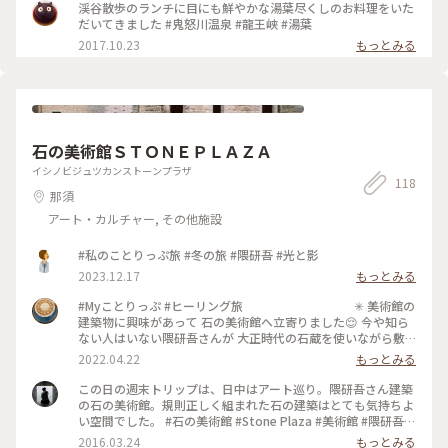
怒川温泉 #温泉旅行 #週末旅 #女子旅 #おでかけ #湯葉 #揚げ湯
渓谷散歩のランチに目にも鮮やかな湯葉尽くしのお料理をいた
葉 #ご当地グルメ #おいしい時間 #ランチ
だいてきました #鬼怒川温泉 #龍王峡 #湯葉
2017.10.23
もっとみる
石の美術館ＳＴＯＮＥＰＬＡＺＡ
イシノビジュツカンストーンプラザ
118
那須
アート・カルチャー, その他施設
#私のことりっぷ旅 #冬の旅 #隈研吾 #光と影
2023.12.17
もっとみる
#Myことりっぷ #ヒーリング旅 ✳︎ 美術館の
建築物に興味があって 石の美術館へ立寄りました😌 今や知ら
ない人はいない隈研吾さんが 大正時代の石蔵を使いながら敷
地全体を アート鑑賞の散歩道として再構成した建物です。 イ
2022.04.22
もっとみる
タリア🇮🇹ヴェローナの 国際石材建築大賞を受賞されてるそ
うです✨ ✳︎ 内部は冷んやりとした空気が漂
この日の週末トリップは、日中はアート巡り。隈研吾さん建築
っていて 弦楽器のインストが流れていたのですが その残響が
の石の美術館。規則正しく組まれた石の建築はとても気持ちよ
独特な響き方をしていました。 低音で揺らぐあの空間は 日常
い空間でした。 #石の美術館 #Stone Plaza #美術館 #隈研吾 #
では感じられない空気感でした✨
アート #栃木
2016.03.24
もっとみる