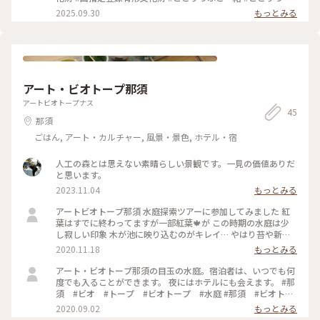
は、明治時代に建てられたもの🏠️ 日光出身の実業家小林年保
日光・那須 ． 2025年7上旬
2025.09.30
もっとみる
が建設したものです。 電灯が現在のもの？と勘違いするくら
い、今風でステキでした✨ 四枚目は、大正時代に増築された
「謁見所」 天皇が公式の謁見をする場所でした。 和洋折衷の
ステキなお部屋✨ 絨毯も可愛いお花柄ですね🩷 部屋数は、106
室‼️ お付きの人の部屋を含めての部屋数なので、天皇には相当
の補佐する人が必要ということですね😆 とても静かで落ち着
アート・ビオトープ那須
きのあるところ✨ こちらで心地良く過ごされたのでしょうね🩷
#ひみつの絶景 #日光田母沢御用邸記念公園 #大正天皇 #国指定
アートビオトープナス
重要文化財 #日光 #栃木 #ひとり旅
45
那須
ごはん, アート・カルチャー, 風景・景色, ホテル・宿
人工の森とは思えない素晴らしい景観です。一見の価値ありだ
と思います。
2023.11.04
もっとみる
アートビオトープ那須 水庭探索ツアーに参加してみました 紅
葉はすでに終わってますが一部紅葉🍁が この時期の水庭は少
し寂しい印象 木が池に映り込むのがキレイ… やはり苔や新緑
の時期がオススメだそうで 次は絶対泊まりたい！
2020.11.18
もっとみる
アート・ビオトープ那須の目玉の水庭。宿泊者は、いつでも何
度でも入ることができます。 夜にはホテルにも会えます。 #那
須 #ビオ #トープ #ビオトープ #水庭 #那須 #ビオトー
プ #水庭
2020.09.02
もっとみる