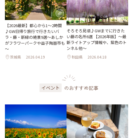
【2026最新】都心から1～2時間
そろそろ見頃♪GWまでに行きた
♪GW日帰り旅行で行きたいバ
い藤の名所6選 【2026年版】～最
ラ・藤・新緑の絶景9選～あしか
新ライトアップ情報や、紫色のト
がフラワーパークや益子陶器市も
ンネル他～
～
茨城県
2026.04.19
秋田県
2026.04.18
のおすすめ記事
イベント