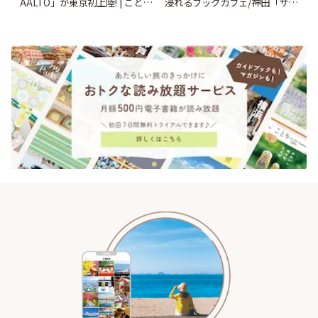
AALTO」が東京初上陸! | ことり
浸れるブックカフェ/神田「サロ
っぷ
ンクリスティ」 | ことりっぷ