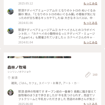
2025.05.12
もっとみる
那須テディベアミュージアム④ となりのトトロの ぬいぐるみ
展🧸 実は、｢となりのトトロのぬいぐるみ展｣ の看板が気にな
ったのが立ち寄るキッカケでした😂 大きなネコバスは、中に
乗って 大きなトトロは、隣に寄り添って写真を撮る事が でき
2024.01.06
もっとみる
ます☺️ 天井にも大きなトトロと、プロジェクターで映し出さ
れる トトロが👀✨️ 鉄塔の電線を渡るネコバスも再現されてい
那須テディベアミュージアム③ カナヘイさんとのコラボイベ
て面白かったです🥰 #冬の旅 #私のことりっぷ旅
ント🧸𓈒 𓏸 「カナヘイの小動物ゆるっとテディベア・ミュージ
アムpart４」も開催されていました☺️ カナヘイさんのキャラ
クターの、ぬいぐるみ✨️ 特に歌舞伎姿の子たちが、気に入りま
2024.01.04
もっとみる
した🙌 でも、どれもホントに可愛らしいです🥰 #私のことりっ
ぷ旅 #冬の旅
森林ノ牧場
シンリンノボクジョウ
160
那須
雑貨, ごはん, カフェ, スイーツ・お菓子, アート・カ
ルチャー, ライフスタイル, 風景・景色, ホテル・宿, おみ
やげ
那須 森林の牧場です オープン前の一番乗り 長靴に履き替えて
放牧場のほうまで歩きましたが 牛を見つけられず... 売店でソ
フトクリームと牛乳をいただきました 売店のお姉さんが気さ
くに声をかけてくれて 楽しかったです 牛乳の瓶が可愛いく
2025.06.08
もっとみる