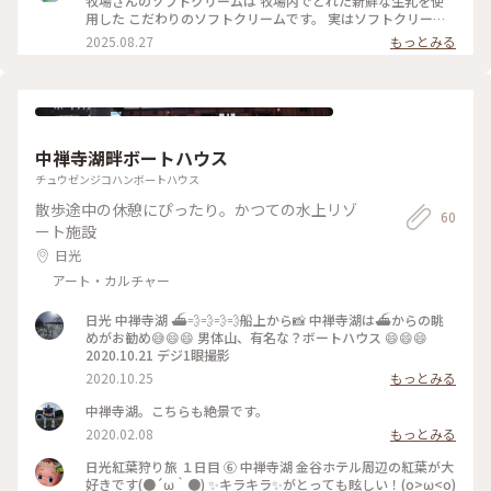
牧場さんのソフトクリームは 牧場内でとれた新鮮な生乳を使
ストーリーを構成して文化庁への申請,, ご尽力されたことを想
用した こだわりのソフトクリームです。 実はソフトクリーム
像します˚✧₊ ・
好きの私たち 近くを通ったのでちょっぴり寄り道して。 ・ 溶
2025.08.27
もっとみる
けてしまうので 写真は一枚だけね〜連れの言葉！ 暑いし仕方
ないよね。 さて頂いてみると 濃厚なのに後味はすっきりして
いて 驚くほどおいしい♡嬉しい寄り道に。 ・ ソフトクリーム
の他にサンデー、ヨーグルト等牧場ならではのメニューも。
・ お店は牧場の入口にあって 三角屋根の山小屋風建物 大きな
ソフトクリームが目印です。 ・ #アートな景色 #ゆるり夏時間
中禅寺湖畔ボートハウス
#那須ドライブ #那須高原#千本松牧場#那須千本松牧場#ソフト
クリーム
チュウゼンジコハンボートハウス
散歩途中の休憩にぴったり。かつての水上リゾ
60
ート施設
日光
アート・カルチャー
日光 中禅寺湖 ⛴💨💨💨💨船上から📸 中禅寺湖は⛴からの眺
めがお勧め😅😄😄 男体山、有名な？ボートハウス 😄😄😄
2020.10.21 デジ1眼撮影
2020.10.25
もっとみる
中禅寺湖。こちらも絶景です。
2020.02.08
もっとみる
日光紅葉狩り旅 １日目 ⑥ 中禅寺湖 金谷ホテル周辺の紅葉が大
好きです(●´ω｀●) ✨️キラキラ✨️がとっても眩しい！(o>ω<o)