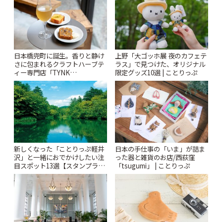
日本橋兜町に誕生。香りと静け
上野「大ゴッホ展 夜のカフェテ
さに包まれるクラフトハーブテ
ラス」で見つけた、オリジナル
ィー専門店「TYNK
限定グッズ10選 | ことりっぷ
Kabutocho」 | ことりっぷ
新しくなった「ことりっぷ軽井
日本の手仕事の「いま」が詰ま
沢」と一緒におでかけしたい注
った器と雑貨のお店/西荻窪
目スポット13選【スタンプラリ
「tsugumi」 | ことりっぷ
ー開催中】 | ことりっぷ