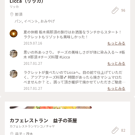
Licca（リッカ）
的な素晴らしさでした。 #ほんのり秋#那須高原#藤城清治美術
リッカ
館#圧倒的な世界#心に迫る#小さな旅#秋の彩り#ベストトリッ
96
プ2024
那須
パン, イベント, おみやげ
夏の休暇 栃木県那須の旅行はお洒落なランチからスタート！
ラクレットもリゾットも美味しかった！
2019.07.16
もっとみる
思いの外あっさり。 チーズの美味しさがが体に染み入る〜 #栃
木 #那須 #チーズ料理 #Licca
2017.01.27
もっとみる
ラクレットが食べたいのでLiccaへ。目の前で仕上げていただ
く、アツアツチーズ料理💕 時間があったら焼きマシュマロた
べませんか？ と、誘って頂き暖炉で焼かせていただきご馳走
になりました🙇🏼 #栃木 #那須 #チーズ料理 #ラクレット
2017.01.27
もっとみる
#licca
カフェレストラン 益子の茶屋
カフェレストランマシコノチャヤ
82
益子・茂木