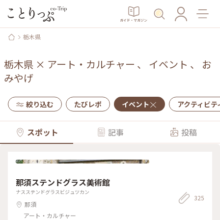
ガイド・マガジン
栃木県
栃木県
×
アート・カルチャー
、
イベント
、
お
みやげ
絞り込む
たびレポ
イベント
アクティビテ
スポット
記事
投稿
那須ステンドグラス美術館
ナスステンドグラスビジュツカン
325
那須
アート・カルチャー