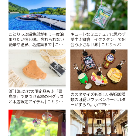
ことりっぷ編集部がもう一度泊
キュートなミニチュアに思わず
まりたい宿10選。忘れられない
夢中♪鎌倉「イクスタン」で出
絶景や温泉、名建築まで | こと
会う小さな世界 | ことりっぷ
りっぷ
8月10日だけの限定品も♪「豊
カスタマイズも楽しい!約500種
島屋」で見つける鳩の日グッズ
類の可愛いワッペンキーホルダ
と本店限定アイテム | ことりっ
ーがずらり。小平市
ぷ
「Kimamaya T&K」 | ことりっ
ぷ