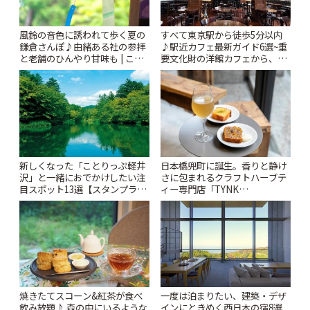
風鈴の音色に誘われて歩く夏の
すべて東京駅から徒歩5分以内
鎌倉さんぽ♪由緒ある社の参拝
♪駅近カフェ最新ガイド6選~重
と老舗のひんやり甘味も | こと
要文化財の洋館カフェから、改
りっぷ
札すぐのレトロ喫茶まで~ | こと
りっぷ
新しくなった「ことりっぷ軽井
日本橋兜町に誕生。香りと静け
沢」と一緒におでかけしたい注
さに包まれるクラフトハーブテ
目スポット13選【スタンプラリ
ィー専門店「TYNK
ー開催中】 | ことりっぷ
Kabutocho」 | ことりっぷ
焼きたてスコーン&紅茶が食べ
一度は泊まりたい、建築・デザ
飲み放題♪ 森の中にいるような
インにときめく西日本の宿8選