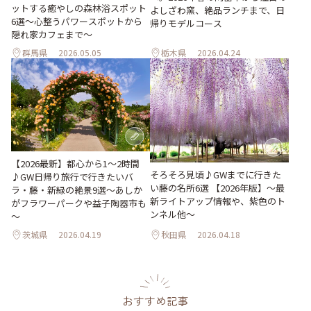
ットする癒やしの森林浴スポット
よしざわ窯、絶品ランチまで、日
6選～心整うパワースポットから
帰りモデルコース
隠れ家カフェまで～
群馬県
2026.05.05
栃木県
2026.04.24
【2026最新】都心から1～2時間
そろそろ見頃♪GWまでに行きた
♪GW日帰り旅行で行きたいバ
い藤の名所6選 【2026年版】～最
ラ・藤・新緑の絶景9選～あしか
新ライトアップ情報や、紫色のト
がフラワーパークや益子陶器市も
ンネル他～
～
茨城県
2026.04.19
秋田県
2026.04.18
おすすめ記事