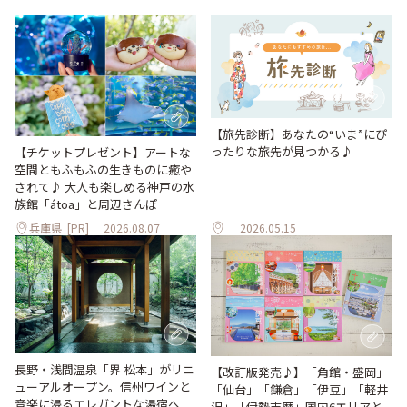
【旅先診断】あなたの“いま”にぴ
ったりな旅先が見つかる♪
【チケットプレゼント】アートな
空間ともふもふの生きものに癒や
されて♪ 大人も楽しめる神戸の水
族館「átoa」と周辺さんぽ
兵庫県
[PR]
2026.08.07
2026.05.15
長野・浅間温泉「界 松本」がリニ
【改訂版発売♪】「角館・盛岡」
ューアルオープン。信州ワインと
「仙台」「鎌倉」「伊豆」「軽井
音楽に浸るエレガントな湯宿へ
沢」「伊勢志摩」国内6エリアと