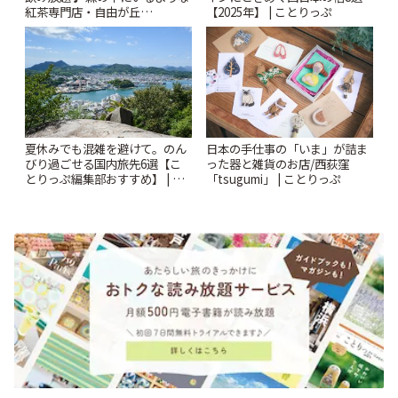
紅茶専門店・自由が丘
【2025年】 | ことりっぷ
「YOTSUBA TEA」でのんびり
時間 | ことりっぷ
夏休みでも混雑を避けて。のん
日本の手仕事の「いま」が詰ま
びり過ごせる国内旅先6選【こ
った器と雑貨のお店/西荻窪
とりっぷ編集部おすすめ】 | こ
「tsugumi」 | ことりっぷ
とりっぷ