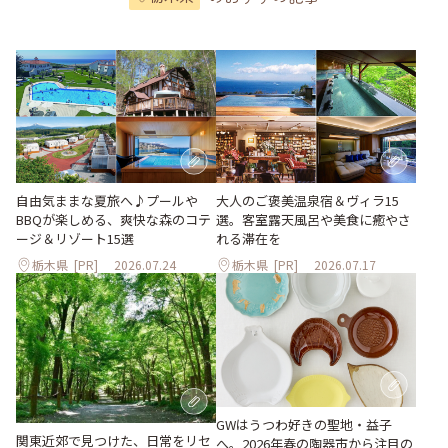
大人のご褒美温泉宿＆ヴィラ15
自由気ままな夏旅へ♪プールや
選。客室露天風呂や美食に癒やさ
BBQが楽しめる、爽快な森のコテ
れる滞在を
ージ＆リゾート15選
栃木県
[PR]
2026.07.24
栃木県
[PR]
2026.07.17
GWはうつわ好きの聖地・益子
関東近郊で見つけた、日常をリセ
へ。2026年春の陶器市から注目の