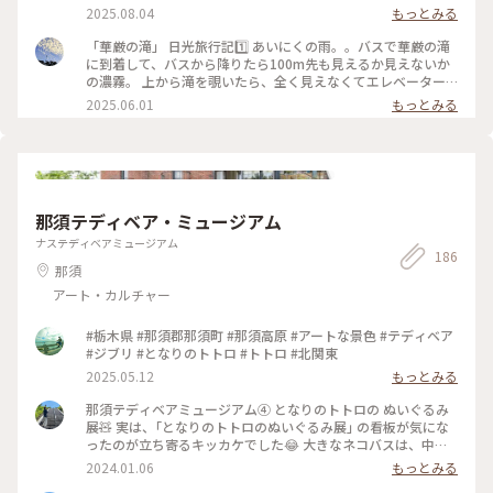
ャンセルした人も多かったようで、人が少なく見やすかったで
2025.08.04
もっとみる
す！ #アートな景色 #日光 #華厳の滝
「華厳の滝」 日光旅行記1️⃣ あいにくの雨。。バスで華厳の滝
に到着して、バスから降りたら100m先も見えるか見えないか
の濃霧。 上から滝を覗いたら、全く見えなくてエレベーター
で下に降りても見えるか見えないかわからないけど、とりあえ
2025.06.01
もっとみる
ず降りてみました。 そしたらなんとサーって霧が晴れて、滝が
キレイに見えました♪雨だからか、水量も多く、とても迫力が
ありました♪マイナスイオンいっぱいな感じ😀 ほんの数分後
にはまた霧が広がってました。 #アートな景色 #絶景
那須テディベア・ミュージアム
ナステディベアミュージアム
186
那須
アート・カルチャー
#栃木県 #那須郡那須町 #那須高原 #アートな景色 #テディベア
#ジブリ #となりのトトロ #トトロ #北関東
2025.05.12
もっとみる
那須テディベアミュージアム④ となりのトトロの ぬいぐるみ
展🧸 実は、｢となりのトトロのぬいぐるみ展｣ の看板が気にな
ったのが立ち寄るキッカケでした😂 大きなネコバスは、中に
乗って 大きなトトロは、隣に寄り添って写真を撮る事が でき
2024.01.06
もっとみる
ます☺️ 天井にも大きなトトロと、プロジェクターで映し出さ