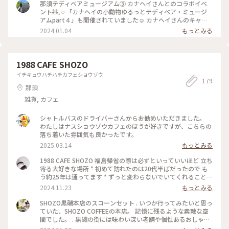
れる トトロが👀✨️ 鉄塔の電線を渡るネコバスも再現されてい
那須テディベアミュージアム③ カナヘイさんとのコラボイベ
て面白かったです🥰 #冬の旅 #私のことりっぷ旅
ント🧸𓈒 𓏸 「カナヘイの小動物ゆるっとテディベア・ミュージ
アムpart４」も開催されていました☺️ カナヘイさんのキャラ
クターの、ぬいぐるみ✨️ 特に歌舞伎姿の子たちが、気に入りま
2024.01.04
もっとみる
した🙌 でも、どれもホントに可愛らしいです🥰 #私のことりっ
ぷ旅 #冬の旅
1988 CAFE SHOZO
イチキュウハチハチカフェショウゾウ
179
那須
雑貨, カフェ
シャトルバスのドライバーさんからお勧めいただきました。
わたしはナスショウゾウカフェのほうが好きですが、こちらの
落ち着いた雰囲気も良かったです。
2025.03.14
もっとみる
1988 CAFE SHOZO 福島帰省の際は必ずといっていいほど 立ち
寄る大好きな場所 * 初めて訪れたのは20代半ばだったので も
う約25年は通ってます * ずっと変わらないでいてくれることが
何よりも一番嬉しい * #クラシカルな街 #カフェ
2024.11.23
もっとみる
SHOZO黒磯本店のスコーンセット . いつか行ってみたいと思っ
ていた、SHOZO COFFEEの本店。 記憶に残るような素敵な空
間でした。 . 黒磯の街には味わい深い老舗や個性あるおしゃれ
なショップが点在していて、街歩きもじっくり楽しめます。 . .