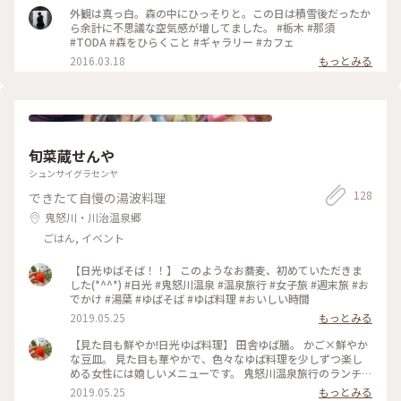
外観は真っ白。森の中にひっそりと。この日は積雪後だったか
ら余計に不思議な空気感が増してました。 #栃木 #那須
#TODA #森をひらくこと #ギャラリー #カフェ
2016.03.18
もっとみる
旬菜蔵せんや
シュンサイグラセンヤ
128
できたて自慢の湯波料理
鬼怒川・川治温泉郷
ごはん, イベント
【日光ゆばそば！！】 このようなお蕎麦、初めていただきま
した(*^^*) #日光 #鬼怒川温泉 #温泉旅行 #女子旅 #週末旅 #お
でかけ #湯葉 #ゆばそば #ゆば料理 #おいしい時間
2019.05.25
もっとみる
【見た目も鮮やか!日光ゆば料理】 田舎ゆば膳。 かご×鮮やか
な豆皿。 見た目も華やかで、色々なゆば料理を少しずつ楽し
める女性には嬉しいメニューです。 鬼怒川温泉旅行のランチに
立ち寄りました。 ゆばさし くるくる巻かれた揚げ湯葉 ゆばの
2019.05.25
もっとみる