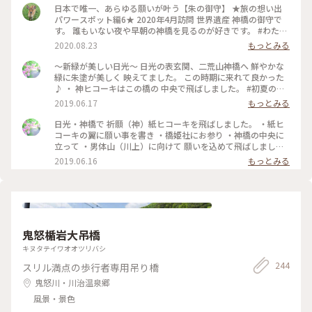
日本で唯一、あらゆる願いが叶う【朱の御守】 ★旅の想い出
パワースポット編6★ 2020年4月訪問 世界遺産 神橋の御守で
す。 誰もいない夜や早朝の神橋を見るのが好きです。 #わたし
の旅 #旅の想い出 #神橋 #日光 #御守 #朱の御守 #世界遺産 #ラ
2020.08.23
もっとみる
イトアップ #橋
〜新緑が美しい日光〜 日光の表玄関、二荒山神橋へ 鮮やかな
緑に朱塗が美しく 映えてました。 この時期に来れて良かった
♪ ・ 神ヒコーキはこの橋の 中央で飛ばしました。 #初夏の彩
り #夏旅2019 #日光#日光ことりっぷ#二荒山神橋#神橋
2019.06.17
もっとみる
日光・神橋で 祈願（神）紙ヒコーキを飛ばしました。 ・紙ヒ
コーキの翼に願い事を書き ・橋姫社にお参り ・神橋の中央に
立って ・男体山（川上）に向けて 願いを込めて飛ばしました
・ 願いが叶うといいな。 ・ 紙ヒコーキは一機¥100です。
2019.06.16
もっとみる
（水に溶ける素材） #初夏の彩り #日光#ことりっぷ日光#日光
パワースポット#パワースポット#神橋
鬼怒楯岩大吊橋
キヌタテイワオオツリバシ
244
スリル満点の歩行者専用吊り橋
鬼怒川・川治温泉郷
風景・景色