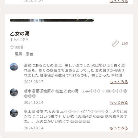
2024.01.27
もっとみる
＊スコーンセット、森のブレンド . . #shozocoffee #shozo
#shozocafe #那須塩原 #那須塩原カフェ #黒磯 #黒磯カフェ #
栃木カフェ #カフェ #スコーン
乙女の滝
オトメノタキ
169
那須
風景・景色
那須にある乙女の滝は、美しい滝でした 水は勢いよく白く流
れ落ち、周りの空気まで清めるようでした 夏の暑さから癒さ
れました 駐車場から数分で行けるのも、嬉しかった ＃那須
2025.08.17
もっとみる
栃木県 那須塩原市 板室 乙女の滝 2 🚗💨💨💨 🚶🚶🏼‍♀️💨💨💨 😄
😄😄😄
2024.10.14
もっとみる
栃木県 板室 乙女の滝 🚗💨💨💨💨 🚶🚶🏼‍♀️💨💨💨💨 久しぶりに📸
だな ここはいつ来ても いい感じの場所だな😁😁 落ち着きます
ね、、 水の音がいい感じで 😁😁😁😁😁
2024.10.14
もっとみる