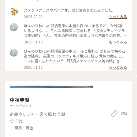
ステンドグラスやパイプオルガン演奏を楽しみました。
2025.02.21
もっとみる
ほんのり秋に🌿 那須高原の木漏れ日の中 まるでどこか外国に
いるような、、 そんな雰囲気に包まれる 「那須ステンドグラ
ス美術館」さん。 英国の田舎町にあるような石造りの建物。
館内の 圧倒的なステンドグラスと 柔らかな光と影が なんとも
2025.01.12
もっとみる
美しくて。。 ウェディングカップルさんに しばしうっと
り。。 #ほんのり秋に#秋の思い出#那須#那須ステンドグラス
ほんのり秋に🌿 那須高原の中に… ふと現れる はちみつ色の石
美術館#柔らかな光の中で#小さな那須旅#ぽかぽか #ベストト
造の建物。 英国のコッツウォルズ地方に残る 貴族の館をモチ
リップ2024
ーフに建てられたという 「那須ステンドグラス美術館」さ
ん。 木漏れ日の中、 まるでどこか外国にいるような。。 館内
2025.01.11
もっとみる
には 美しいステンドグラスが配され セント・ラファエル礼拝
堂の 壁一面のステンドグラスは 圧倒的な美しさ。 ちょうど ア
ンティークオルゴールや パイプオルガンの演奏も。。 柔らか
な光と影と… 美しい時間が流れていました。 #ほんのり秋に#
秋の思い出#那須高原#那須ステンドグラス美術館#柔らかな光
の中で#ここはどこ？笑#小さな那須旅#ベストトリップ2024
中禅寺湖
チュウゼンジコ
302
避暑やレジャー客で賑わう湖
日光
風景・景色