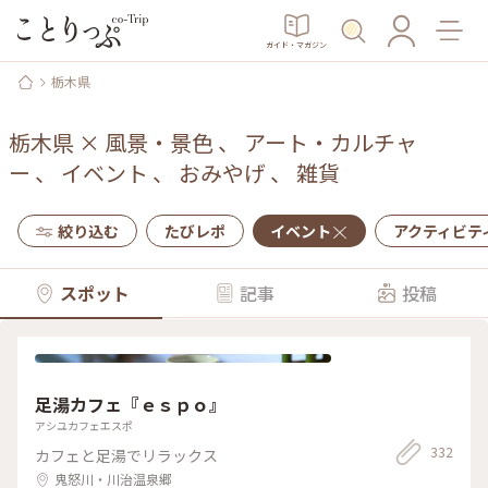
ガイド・マガジン
栃木県
栃木県
×
風景・景色
、
アート・カルチャ
ー
、
イベント
、
おみやげ
、
雑貨
絞り込む
たびレポ
イベント
アクティビテ
スポット
記事
投稿
足湯カフェ『ｅｓｐｏ』
アシユカフェエスポ
332
カフェと足湯でリラックス
鬼怒川・川治温泉郷