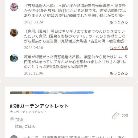
『鬼怒楯岩大吊橋』 ＊ぽかぽか熱海厳寒日光母娘旅＊ 温泉街
から徒歩15分 鬼怒川渓谷にかかる吊橋です。 紅葉の時期では
ありませんが 紺碧の流れが綺麗でした💙 細い橋はかなり揺れ
ます🤣 渓谷を吹く風が強くて 凍える寒さでした🥶 宇都宮と違
2026.03.24
もっとみる
いやはり日光へ来ると 寒さ厳しかったです💦 ・ ・ #ちいさな
列車旅 #ぽかぽか熱海厳寒日光母娘旅 #母娘旅 #ことりっぷ日
【鬼怒川温泉】 翌日はギリギリまでお宿でのんびりさせてい
光 #ことりっぷ栃木 #ドライブ #日光ドライブ #鬼怒楯岩大吊
ただいて鬼怒川温泉をお散歩です🚶🚶‍♂️ のーんびりお喋りしな
橋 #吊橋 #橋 #鬼怒川温泉 #鬼怒川 #日光 #日光市 #栃木県 #栃
がら駅前から立岩橋→鬼怒楯岩大吊橋→古釜の滝→楯岩鬼怒姫
木
神社→鬼怒川駅前広場の足湯 鬼怒太の湯と温泉街を小さくく
2025.04.16
もっとみる
るっとしてきました👣 私たち以外にもちらほらお散歩をする
人たちもいて みなさんのんびりとした時間を楽しまれていま
紅葉が綺麗だった鬼怒楯岩大吊橋。 展望台から見た枝には、5
した🥰 スポットは奇跡的に青空がのぞいた一枚が撮れた📸鬼
円玉がはまっていてなんだか心を奪われました! #秋さんぽ#私
怒楯大岩吊橋にしてあります📍 （2025.3.30） #温泉 #温泉街
のことりっぷ旅#鬼怒楯岩大吊橋#日光
#鬼 #吊橋 #滝 #お散歩 #鬼怒川温泉 #鬼怒川 #雪の日光鬼怒川
2023.11.06
もっとみる
温泉ぶらり旅 #週末2泊2日旅 #ことりっぷ日光
那須ガーデンアウトレット
ナスガーデンアウトレット
225
那須
雑貨, ごはん
一泊二日 那須高原旅行⑨ 那須ガーデンアウトレット✨️ 近く