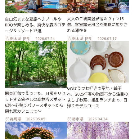
大人のご褒美温泉宿＆ヴィラ15
自由気ままな夏旅へ♪プールや
選。客室露天風呂や美食に癒やさ
BBQが楽しめる、爽快な森のコテ
れる滞在を
ージ＆リゾート15選
栃木県
[PR]
2026.07.24
栃木県
[PR]
2026.07.17
GWはうつわ好きの聖地・益子
関東近郊で見つけた、日常をリセ
へ。2026年春の陶器市から注目の
ットする癒やしの森林浴スポット
よしざわ窯、絶品ランチまで、日
6選～心整うパワースポットから
帰りモデルコース
隠れ家カフェまで～
群馬県
2026.05.05
栃木県
2026.04.24