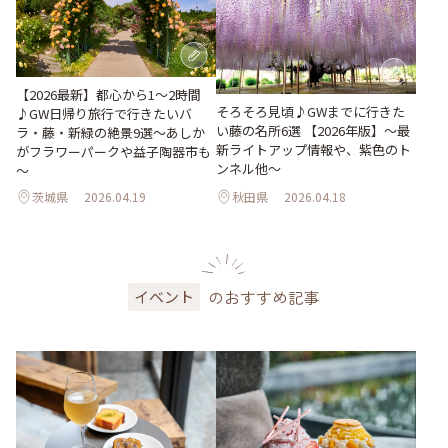
【2026最新】都心から1～2時間
そろそろ見頃♪GWまでに行きた
♪GW日帰り旅行で行きたいバ
い藤の名所6選 【2026年版】～最
ラ・藤・新緑の絶景9選～あしか
新ライトアップ情報や、紫色のト
がフラワーパークや益子陶器市も
ンネル他～
～
茨城県
2026.04.19
秋田県
2026.04.18
のおすすめ記事
イベント