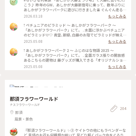
こう♪ 昨年のGW、あしかが大藤新宿号に乗って、数年ぶりに
あしかがフラワーパークに遊びに行きました🚈 ぐんぐん走る
特急は渡良瀬川を越え、列車の窓一面に田園風景や新緑の美し
2026.03.18
もっとみる
い景色を楽しめます。 最寄り駅はあしかがフラワーパーク駅。
サラサラと風に揺れる紫の大藤、大量の花吹雪を舞わせる薄紅
𖡡 ペチュニアのピラミッド 〜 あしかがフラワーパーク 〜
の藤棚は圧巻でした。 レストランは並びましたが、下野牛や
「あしかがフラワーパーク」にて。 . 水面に浮かぶペチュニア
日光のマスなどのご当地グルメを園内の藤を眺めつつ楽しめま
のピラミッド🩷🤍 青空､新緑､白藤のお陰でピラミッドが映え
した。屋外テイクアウトでも藤ソフトなど充実しています。 お
ました🌈✨ 初めて成功したリフレクション( ˶ ᷇ 𖥦 ᷆ ˵ ) . アートな
2025.05.08
もっとみる
土産は藤のお花見をしている猫ちゃんを連れて帰りました🐈️ハ
景色を楽しめました🖼️𓈒𓏸 . . 3~5枚目は花売場付近にあった素敵
ンカチです(^-^) 首都圏から足利直行のJRの春の特別特急は今
な花手水💐 優しい色合いのお花がたくさん浮かんでました♪ .
𖡡 あしかがフラワーパーク 2 〜 ふじのはな物語 2025 〜
年も運行するようです。しかも増便です！ 車窓の旅に出掛けて
花で賑わう今の時期が1番いいですね🥰🌸 . 初めて来ましたが､
「あしかがフラワーパーク」にて。 . 全面ガラス張りの開放感
みてはいかがでしょうか🌸 #あしかがフラワーパーク #栃木県
とても素敵な所だったので また来年も行きたいです💜🤍🩷 .
あるこちらの建物は 藤グッズが購入できる「オリジナルショ
#あしかが大藤まつり号
長々とお付き合い頂き､ありがとうございました。 . . 写真は
ップ」です。 . 藤色の傘やハンカチ､ハンドクリーム 素敵な花
2025.05.08
もっとみる
2025.05.01に撮りました📷ˊ˗ #あしかがフラワーパー
器など様々なグッズがあり 多くの女性客で賑わっていました
ク #ふじのはな物語 #白藤 #ペチュニア #花手水 #リフレ
💜🤍 . . 写真は外から撮ったものです📷ˊ˗ . キュートな藤色のク
クション #GW #栃木 #足利 #アートな景色
マちゃんと 小さな動物の置物が可愛かったです♪ . . あしかが
フラワーパークの投稿つづきます🙌🏻 #あしかがフラワ
ーパーク #ふじのはな物語 #藤 #藤の花 #大藤 #GW #栃
木 #足利 #アートな景色
那須フラワーワールド
ナスフラワーワールド
204
那須
風景・景色
『那須フラワーワールド』✨② ケイトウの他にもラベンダーな
ど 見頃のお花も何種類か咲いて 足どり軽くパーク内をぐるり