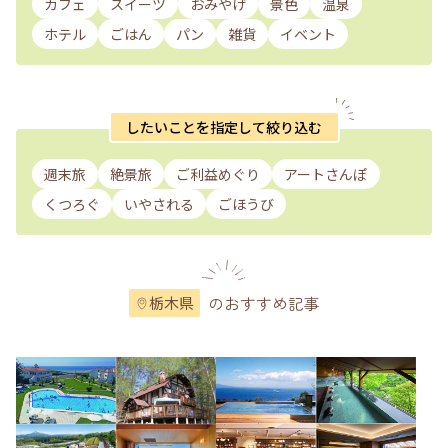
カフェ
スイーツ
おみやげ
景色
温泉
ホテル
ごはん
パン
雑貨
イベント
したいことを指定して絞り込む
週末旅
絶景旅
ご利益めぐり
アートさんぽ
くつろぐ
いやされる
ごほうび
のおすすめ記事
栃木県