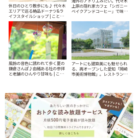
海外のアトリエみたい。代々木
休日のひとり散歩にも♪ 代々木
上原の隠れ家カフェ「シガニー
エリアで巡る絶品ドーナツ&ラ
ベイクアンドコーヒー」で味わ
イフスタイルショップ | ことり
う絶品ランチ | ことりっぷ
っぷ
風鈴の音色に誘われて歩く夏の
アートにも建築美にも魅せられ
鎌倉さんぽ♪由緒ある社の参拝
る、再オープンした愛知「岡崎
と老舗のひんやり甘味も | こと
市美術博物館」。レストランや
りっぷ
ショップも充実 | ことりっぷ