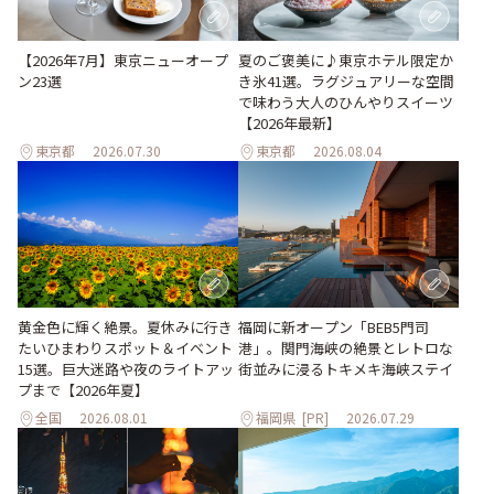
【2026年7月】東京ニューオープ
夏のご褒美に♪東京ホテル限定か
ン23選
き氷41選。ラグジュアリーな空間
で味わう大人のひんやりスイーツ
【2026年最新】
東京都
2026.07.30
東京都
2026.08.04
黄金色に輝く絶景。夏休みに行き
福岡に新オープン「BEB5門司
たいひまわりスポット＆イベント
港」。関門海峡の絶景とレトロな
15選。巨大迷路や夜のライトアッ
街並みに浸るトキメキ海峡ステイ
プまで【2026年夏】
全国
2026.08.01
福岡県
[PR]
2026.07.29