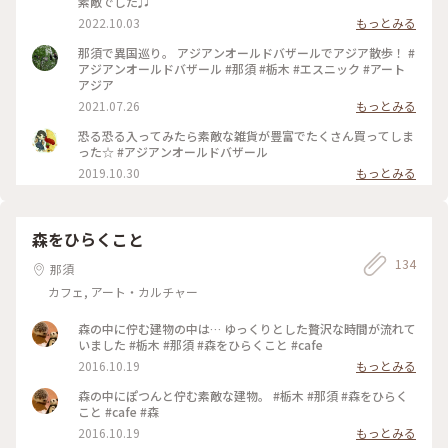
素敵でした♫
2022.10.03
もっとみる
那須で異国巡り。 アジアンオールドバザールでアジア散歩！ #
アジアンオールドバザール #那須 #栃木 #エスニック #アート
アジア
2021.07.26
もっとみる
恐る恐る入ってみたら素敵な雑貨が豊富でたくさん買ってしま
った☆ #アジアンオールドバザール
2019.10.30
もっとみる
森をひらくこと
134
那須
カフェ, アート・カルチャー
森の中に佇む建物の中は… ゆっくりとした贅沢な時間が流れて
いました #栃木 #那須 #森をひらくこと #cafe
2016.10.19
もっとみる
森の中にぽつんと佇む素敵な建物。 #栃木 #那須 #森をひらく
こと #cafe #森
2016.10.19
もっとみる