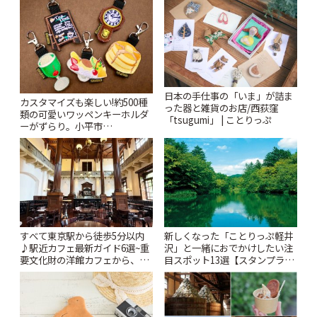
日本の手仕事の「いま」が詰ま
カスタマイズも楽しい!約500種
った器と雑貨のお店/西荻窪
類の可愛いワッペンキーホルダ
「tsugumi」 | ことりっぷ
ーがずらり。小平市
「Kimamaya T&K」 | ことりっ
ぷ
すべて東京駅から徒歩5分以内
新しくなった「ことりっぷ軽井
♪駅近カフェ最新ガイド6選~重
沢」と一緒におでかけしたい注
要文化財の洋館カフェから、改
目スポット13選【スタンプラリ
札すぐのレトロ喫茶まで~ | こと
ー開催中】 | ことりっぷ
りっぷ