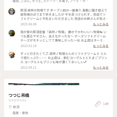
雑貨, ごはん, カフェ, スイーツ・お菓子, アート・カ
ルチャー, ライフスタイル, 風景・景色, ホテル・宿, おみ
やげ
那須 森林の牧場です オープン前の一番乗り 長靴に履き替えて
放牧場のほうまで歩きましたが 牛を見つけられず... 売店でソ
フトクリームと牛乳をいただきました 売店のお姉さんが気さ
くに声をかけてくれて 楽しかったです 牛乳の瓶が可愛いく
2025.06.08
もっとみる
て、持って帰っていいか聞いたら、サッと水洗いしてくれまし
た 今度は料理を食べに行きたいです☺️ #森林ノ牧場 #那須
我が家の那須定番「森林ノ牧場」 静かでかわいい～牧場🐄 い
つも居るヤギさん、会えなかったな～ チ～ズソフトクリ～ム
チ～ズがモチッとしてて美味しかった～😆 お土産はネーミン
グが凄い❓️いのちのミートソース(これウマウマ) ・バターのい
2023.02.18
もっとみる
とこ・ビーフジャーキ 那須、最高～😀 #森林ノ牧場 #Myこと
りっぷ
ずっと行きたくて♫ 森林ノ牧場さんのソフトクリーム🍦 ミル
ク感たっぷり✨✨✨ お土産は、飲むヨーグルトとたまごプリン
🍮 ヨーグルトもプリンも味が濃くておいしい💕
2022.09.11
もっとみる
つつじ吊橋
ツツジツリバシ
149
那須
風景・景色