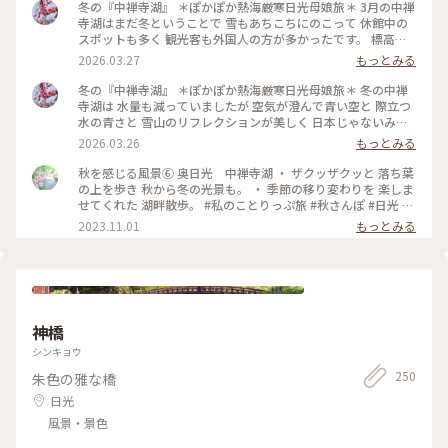
冬の『中禅寺湖』 ＊ぽかぽか熱海厳寒日光母娘旅＊ 3月の中禅
寺湖はまだ冬ということで 雪もあちこちにのこって 休館中の
スポットも多く 観光客も外国人の方が多かったです。 標高が
1269mという 日本一高い場所にある中禅寺湖 冬は水量が減る
2026.03.27
もっとみる
ため 「華厳の滝」もびっくりするほど 水量が少なく 滝つぼの
方は凍っていました。 冬枯れの山も相まって これが「華厳の
冬の『中禅寺湖』 ＊ぽかぽか熱海厳寒日光母娘旅＊ 冬の中禅
滝」！？という感じ💦 やはり紅葉の時期に 見てみたかったで
寺湖は 水量も減っていましたが 空気が澄んで青い空と 際立つ
す😆 静かな湖は何度見ても美しく 心から癒されました✨💙 ・
水の青さと 雪山のリフレクションが美しく 日本じゃないみた
正面から見るスワンボート アオレンジャー？ モモレンジャ
いに 素敵な景色を見せてくれました💙 紅葉の季節が最高なの
2026.03.26
もっとみる
ー？ 緑や桃色の仮面を被った 戦隊のように見えました🤣 ・ ・
は わかっていましたが 私たちには初めての 中禅寺湖✨ 冬なら
#ちいさな列車旅 #ぽかぽか熱海厳寒日光母娘旅 #母娘旅 #こと
ではの景色を楽しめました🥰 ・ 湖畔にはたくさんのスワンボ
秋を感じる風景⑥ 奥日光 中禅寺湖 ・ ザクッザクッと 落ち葉
りっぷ日光 #ことりっぷ栃木 #ドライブ #日光ドライブ #冬の
ート🦢 白鳥のプリンセスや 個性的な黒鳥さんなど 春が来るの
の上を歩き 秋から冬の光景も。 ・ 季節の移り変わりを 楽しま
中禅寺湖 #冬の日光 #湖 #冬 #華厳の滝 #滝 #スワンボート #日
を待っていました💕 3月の中禅寺湖はシーズンオフ 素敵ユーザ
せてくれた 湖畔散歩。 #私のことりっぷ旅 #秋さんぽ #日光 #
光 #日光市 #栃木県 #栃木
ーさんたちの 投稿を見て行きたかった 英国大使館別荘などは
紅葉 #奥日光 #中禅寺湖
2023.11.01
もっとみる
閉館中🤣 残念ではありましたが 無理だと思っていたいろは坂
も 登って冬の静かな湖畔を ゆっくり散策できました🥰
2026.3.9 ・ ・ #ちいさな列車旅 #ぽかぽか熱海厳寒日光母娘旅
#母娘旅 #ことりっぷ日光 #ことりっぷ栃木 #ドライブ #日光ド
ライブ #中禅寺湖 #冬の中禅寺湖 #冬の日光 #リフレクション #
湖 #空 #山 #絶景 #雪景色 #スワンボート #日光 #日光市 #栃木
神橋
県 #栃木
シンキョウ
250
朱色の雅な橋
日光
風景・景色