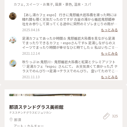
カフェ, スイーツ・お菓子, 風景・景色, 温泉・スパ
【あし湯カフェ espo】 行きに鬼怒楯大岩吊橋を渡った時には
晴れ間も覗く天気だったのですが 古釜の滝から楯岩鬼怒姫神
社をお参りして戻ってくる途中に突然のミゾレまじりの雨が😫
☔ 駆け足で吊橋を渡ってその先にあるあし湯カフェで雨宿りで
2025.04.16
もっとみる
す☕️ こちらのカフェはホテルサンシャイン鬼怒川さんのカフェ
です 宿泊してなくてもカフェ利用ができました🙆‍♀️ 注文する時
足湯カフェであったか時間♨️ 鬼怒楯岩大吊橋を見ながら足湯
にあし湯利用ですと伝えるとありがたいことにタオルも貸して
でまったりできるカフェ・espoさんです☕️ 足湯しながらのス
もらえます(*´꒳`*) 雨に濡れたのと気温が寒かったのであった
イーツでまったり時間が幸せなひと時でした☺️ 私はいちごミ
かいコーヒーを頂こうかと思ったんですが あし湯に浸かりな
ルク🍓のドリンクをいただきました！ 冷たかったけれど、足湯
2021.12.14
もっとみる
がらなのでせっかくだから鬼怒川サイダーのいちごにしてみま
しながらなのでちょうどよかったです😊 母はアイスやゼリー
した🍓 サイダーは人工的なイチゴの味ではなくちゃんと果汁
などが中に入っている、珈琲モンブランを頼みました！ コー
秋りっぷ in 鬼怒川✨ 鬼怒楯岩大吊橋と紅葉とクレミアソフト
のイチゴの味がしてめちゃ美味しかったです😋 おまけの4枚目
ヒーパウダーの紅葉🍁が秋らしかったです。 高い所が苦手で、
♡ 足湯カフェ『espo』さんにて。 お天気良くて良かった♬ テ
はお手洗いをお借りした際にホテルサンシャイン鬼怒川さんの
吊橋は途中までしか渡れなかったのでカフェからの素敵な眺め
ラスでのんびり→足湯→テラスでのんびり。 空いてたのでこ
ロビーを通るんですが 何故かシロクマさんがいらっしゃいま
を楽しめてよかったです✨ 入った時は熱めかな？と思ったけれ
れをエンドレスで（笑） ブルーハワイの炭酸氷（コオリなん
2021.11.13
もっとみる
してびっくり🐻‍❄️ｶﾞｵｰ あとお手洗いのマークもイチゴちゃんで
ど、慣れてくると心地よくて、ついつい長居をしてしまいまし
です🧊）が 青空とリンクしているようでした💙 #足湯カフェ
可愛かったです🍓さすが栃木✨🍓✨ （2025.3.30） #足湯 #足湯
た(笑) お湯の音も癒し効果ありです😌 足がぽかぽかになって、
#espo #ホテルサンシャイン鬼怒川内 #スイーツ #鬼怒楯岩大
カフェ #ご当地サイダー #温泉 #お散歩 #温泉街 #鬼怒川温泉 #
とっても気持ちよかった☺️ 秋〜冬にぴったりな足湯カフェで
吊橋 #紅葉 #鬼怒川温泉 #私のことりっぷ #秋日和 #平日ららら
雪の日光鬼怒川温泉ぶらり旅 #週末2泊2日旅 #鬼怒川 #ことり
す♨️ 📷:2021.11.10 Wed. #あったか時間 #足湯 #足湯カフェ #
っぷ日光
カフェ #カフェ巡り #スイーツ #秋日和 #私のことりっぷ #吊橋
#絶景 #ぽかぽか #気持ちいい #鬼怒川 #栃木 #milkのミルキー
那須ステンドグラス美術館
な毎日
ナスステンドグラスビジュツカン
325
那須
アート・カルチャー