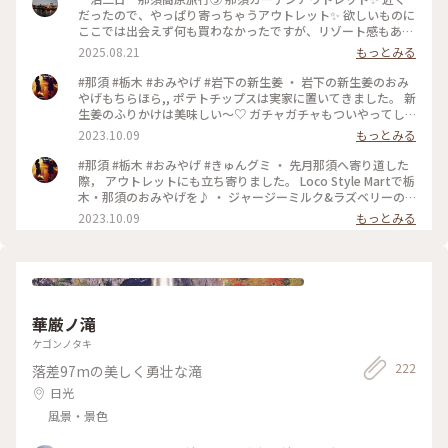
だったので、やっぱり寄っちゃうアウトレット✨️ 欲しいものに
ここでは出会えず何も買わなかったですが、リゾート感もある
アウトレット😊 散策してるだけでも楽しい✨️ 空いていて、ゆ
2025.08.21
もっとみる
っくり見れました😊 2025.7.30 #那須ガーデンアウトレット #
ゆるり夏時間
#那須 #栃木 #おみやげ #岩下の新生姜 ・ 岩下の新生姜のおみ
やげもちらほら,, ポテトチップスは実家に置いてきました。 新
生姜のふりかけは美味しい〜♡ ガチャガチャもついやってし
まい， 楽しみました(´∀｀*)
2023.10.09
もっとみる
#那須 #栃木 #おみやげ #きゅんグミ ・ 先月那須へ寄り道した
際， アウトレットにも立ち寄りました。 Loco Style Martで栃
木・那須のおみやげを♪ ・ ジャージーミルク&ラズベリーの
クッキーを自宅用に購入。（お試しサイズ） 軽ふわ触覚で美
2023.10.09
もっとみる
味しい♡また次回も購入です♪* 栃木限定販売，とちおとめ使
用の きゅんグミも可愛らしくてお買上げ。 ・ 実家へは那須プ
リンを買って行きました♪ 秋元珈琲焙煎所のコーヒー豆は，
WHITE NOTEさんで購入しました。
華厳ノ滝
ケゴンノタキ
222
落差97mの美しく勇壮な滝
日光
風景・景色