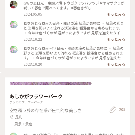
GWの奥日光 竜頭ノ滝 トウゴクミツバツツジやヤマザクラが
咲いて春色で賑わってます。 #春色さがし
2024.05.05
もっとみる
秋を感じる風景②日光・龍頭の滝 紅葉が見頃に ・ 紅葉の彩り
と 岩場を勢いよく流れる渓流瀑を 観瀑台から眺められます。
・ 今年は色づくのが 遅がったようですが 見頃を迎えたタイミ
ングで 訪れることが出来て 良かったです。 #私のことりっぷ
2023.10.22
もっとみる
旅 #秋さんぽ #日光 #紅葉 #日光旅 #龍頭の滝#奥日光#日光紅
葉#奥日光紅葉
秋を感じる風景…① 日光・龍頭の滝の紅葉が見頃に ・ 紅葉の
彩りと 岩場を勢いよく流れる渓流瀑を 観瀑台から眺められま
す。 ・ 今年は色づくのが 遅がったようですが 見頃を迎えたタ
イミングで 訪れることが出来て 良かったです。 2023.10.19 #
2023.10.20
もっとみる
私のことりっぷ旅 #秋さんぽ #日光#日光旅 #龍頭の滝#紅葉#
龍頭の滝紅葉 #iPhone撮影
あしかがフラワーパーク
アシカガフラワーパーク
205
空を覆う藤の存在感が圧倒的な美しさ
足利
風景・景色
#ちいさな列車旅 『あしかが大藤まつり号』で大藤に会いに行