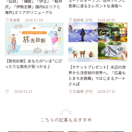
ューアルオープン。信州ワインと
「仙台」「鎌倉」「伊豆」「軽井
音楽に浸るエレガントな湯宿へ
沢」「伊勢志摩」国内6エリアと
海外1エリアがリニューアル
宮城県
2026.07.09
長野県
[PR]
2026.08.05
【旅先診断】あなたの“いま”にぴ
ったりな旅先が見つかる♪
【チケットプレゼント】水辺の世
界から浮世絵の世界へ。「広島も
とまち水族館」ではじまるアート
さんぽ
2026.05.15
広島県
[PR]
2026.07.31
こちらの記事もおすすめ