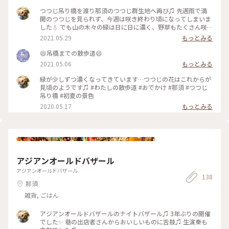
つつじ吊り橋を渡り那須のつつじ群生地へ再び♫ 先週雨で満
開のつつじを見られず、今週は咲き終わり頃になってしまいま
した💧 でも山の木々の緑は日に日に濃く、野草もたくさん咲
いていました♫ サラサドウダンが可愛らしく咲いてました✨
2021.05.29
もっとみる
😄吊橋までの散歩道😄
2021.05.06
もっとみる
緑が少しずつ濃くなってきています…つつじの花はこれからが
見頃のようです♫ #わたしの散歩道 #おでかけ #那須 #つつじ
吊り橋 #初夏の景色
2020.05.17
もっとみる
アジアンオールドバザール
アジアンオールドバザール
138
那須
雑貨, ごはん
アジアンオールドバザールのナイトバザール♫ 3年ぶりの開催
でした✨ 巷の出店者さんからおいしいものに舌鼓♫ 生演奏も