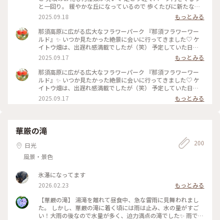
と一回り。 緩やかな丘になっているので 歩くたびに新たな景
色に出会え、感動が止まりません✨ 2年前に登った、茶臼岳も
2025.09.18
もっとみる
綺麗に見えてましたが 帰る頃には雲の中へ。。☁️ 早起きして
きて大正解でした。 ・ 那須塩原駅から那須フラワーワールド
那須高原に広がる広大なフラワーパーク 『那須フラワーワー
までは 車（レンタカー）で40分ほど🚙 途中、牧場の牛の群れ
ルド』✨ いつか見たかった絶景に会いに行ってきました♡ ケ
に会ったり、りんご畑の中を走り抜けたり ジャンボとうもろ
イトウ畑は、出遅れ感満載でしたが（笑） 予定していた日
こし畑🌽がとにかく沢山あって 自然溢れる那須の町は、楽し
が、ピンポイントで晴れてくれて もうそれだけで大満足でし
2025.09.17
もっとみる
いのビックリ箱のようでした😊 5枚目は、いつか見た北海道の
た😊 標高600メートルから眺める、ケイトウ畑と那須連峰の美
景色と重なってしまい（笑） 思わず車を止めて、しばし見入っ
しさ✨ ケイトウもカラフルで、とても可愛かったです。 𖧷ケイ
那須高原に広がる広大なフラワーパーク 『那須フラワーワー
てしまうという♡ #那須フラワーワールド #栃木 #那須 #那須
トウの花言葉𖧷 気取り屋・個性・風変わり・おしゃれ ・ この
ルド』✨ いつか見たかった絶景に会いに行ってきました♡ ケ
高原 #ケイトウ #ラベンダー #茶臼岳 #那須連峰 #秋の装い #秋
日は早朝に家を出て那須塩原駅へ。 フラワーパークでは少し
イトウ畑は、出遅れ感満載でしたが（笑） 予定していた日
さんぽ
汗もかきましたが、 東京より幾分涼しくて、体も喜んでました
が、ピンポイントで晴れてくれて もうそれだけで大満足でし
2025.09.17
もっとみる
😊 #那須フラワーワールド #栃木 #那須 #那須高原 #フラワー
た😊 標高600メートルから眺める、ケイトウ畑と那須連峰の美
パーク #2週間遅かった #リベンジ誓う #ケイトウ #鶏頭 #那須
しさ✨ ケイトウもカラフルで、とても可愛かったです。 𖧷ケイ
連峰 #秋の装い #秋さんぽ #再投稿
トウの花言葉𖧷 気取り屋・個性・風変わり・おしゃれ #那須フ
ラワーワールド #栃木 #那須 #那須高原 #フラワーパーク #2週
華厳の滝
間遅かった #リベンジ誓う #ケイトウ #鶏頭 #那須連峰 #秋の装
200
い #秋さんぽ
日光
風景・景色
氷瀑になってます
2026.02.23
もっとみる
【華厳の滝】 湯滝を離れて昼食中、急な雷雨に見舞われまし
た。 しかし、華厳の滝に着く頃には雨は止み、水の量がすご
い！大雨の後なので水量が多く、迫力満点の滝でした✨️ 雨でキ