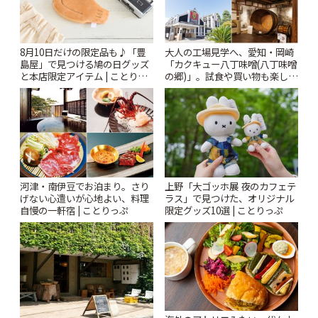
8月10日だけの限定品も♪「豊
大人の工場見学へ、愛知・岡崎
島屋」で見つける鳩の日グッズ
「カクキュー八丁味噌(八丁味噌
と本店限定アイテム | ことりっ
の郷)」。試食や買い物も楽しみ
ぷ
♪ | ことりっぷ
河津・南伊豆でお泊まり。さり
上野「大ゴッホ展 夜のカフェテ
げない心遣いが心地よい、料理
ラス」で見つけた、オリジナル
自慢の一軒宿 | ことりっぷ
限定グッズ10選 | ことりっぷ