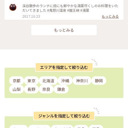
天ぷら etc. とても美味しゅうございました(^^)(^^) #日光 #鬼
怒川温泉 #温泉旅行 #週末旅 #女子旅 #おでかけ #湯葉 #揚げ湯
渓谷散歩のランチに目にも鮮やかな湯葉尽くしのお料理をいた
葉 #ご当地グルメ #おいしい時間 #ランチ
だいてきました #鬼怒川温泉 #龍王峡 #湯葉
2017.10.23
もっとみる
もっとみる
エリアを指定して絞り込む
京都
東京
北海道
沖縄
神奈川
静岡
山梨
長野
奈良
鎌倉
ジャンルを指定して絞り込む