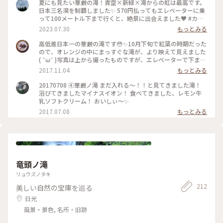
夏にも見たい華厳の滝！青空×新緑×滝からの虹は最高です。
日本三名漠を制覇しました✨ 570円払ってもエレベーターに乗
って100メートル下まで行くと、絶景に出会えました♥️ #カメ
ラ旅 #私のことりっぷ旅
2023.07.30
もっとみる
高低差日本一の華厳の滝です😳✨10月下旬で紅葉の時期だった
ので、オレンジの中にまっすぐな滝が、より映えて見えました
( ˘ω˘ )写真は上から撮ったものですが、エレベーターで下まで
降りるとまた一段と迫力のある滝が見られます🙆🙆 #華厳の滝
2017.11.04
もっとみる
#日光#滝#紅葉#日本一
20170708 ④華厳ノ滝 まだ入れる〜！！と見てきました滝！
浴びてきましたマイナスイオン！ 食べてきました、レモン牛
乳ソフトクリーム！ おいしぃ〜✨
2017.07.08
もっとみる
竜頭ノ滝
リュウズノタキ
212
美しい自然の宝庫を巡る
日光
風景・景色, 名所・旧跡