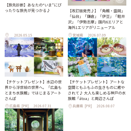
【旅先診断】あなたの“いま”にぴ
ったりな旅先が見つかる♪
【改訂版発売♪】「角館・盛岡」
「仙台」「鎌倉」「伊豆」「軽井
沢」「伊勢志摩」国内6エリアと
海外1エリアがリニューアル
2026.05.15
宮城県
2026.07.09
【チケットプレゼント】水辺の世
【チケットプレゼント】アートな
界から浮世絵の世界へ。「広島も
空間ともふもふの生きものに癒や
とまち水族館」ではじまるアート
されて♪ 大人も楽しめる神戸の水
さんぽ
族館「átoa」と周辺さんぽ
広島県
[PR]
2026.07.31
兵庫県
[PR]
2026.08.07