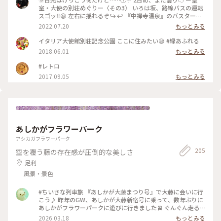
室・大使の別荘めぐりー〈その3〉 いろは坂、路線バスの運転
スゴッ‼️😆 左右に揺れるぞ↪️↩️ 『中禅寺温泉』のバスターミ
ナルで降りると、あっちにバスが停まっている。 ウッソー😆
2022.07.20
もっとみる
これから向かう場所の最寄り🚏🚌に行くバスじゃん‼️ １日４本
しかないバスだよ😆💕ラッキー 【イタリア大使館別荘記念公
イタリア大使館別荘記念公園 ここに住みたい😅 #緑あふれる
園】 ここね……『新美の巨人たち』の放映を見て来たかったん
2018.06.01
もっとみる
ですよ😆 昭和3年にイタリア大使館の別荘としてたてられ、平
成9年まで使われていたそうです。 外観も素敵なのだけど、中
#レトロ
の天井も凝っていてね……調度品も素敵💖 椅子に座って中禅寺
2017.09.05
もっとみる
湖を眺めていたら心が和むよ〰️💕 たぶん、今日のような曇り
☁️のお天気の方が心が落ち着くかも‼️ もっとボーッとして景色
を眺めていたかったな(*´-`) #日光 #イタリア大使館別荘記念
公園 #国際避暑地 #Myことりっぷ #中禅寺湖 #アートみたいな
景色 #アントニンレーモンド
あしかがフラワーパーク
アシカガフラワーパーク
205
空を覆う藤の存在感が圧倒的な美しさ
足利
風景・景色
#ちいさな列車旅 『あしかが大藤まつり号』で大藤に会いに行
こう♪ 昨年のGW、あしかが大藤新宿号に乗って、数年ぶりに
あしかがフラワーパークに遊びに行きました🚈 ぐんぐん走る
特急は渡良瀬川を越え、列車の窓一面に田園風景や新緑の美し
2026.03.18
もっとみる