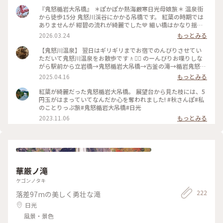
『鬼怒楯岩大吊橋』 ＊ぽかぽか熱海厳寒日光母娘旅＊ 温泉街
から徒歩15分 鬼怒川渓谷にかかる吊橋です。 紅葉の時期では
ありませんが 紺碧の流れが綺麗でした💙 細い橋はかなり揺れ
ます🤣 渓谷を吹く風が強くて 凍える寒さでした🥶 宇都宮と違
2026.03.24
もっとみる
いやはり日光へ来ると 寒さ厳しかったです💦 ・ ・ #ちいさな
列車旅 #ぽかぽか熱海厳寒日光母娘旅 #母娘旅 #ことりっぷ日
【鬼怒川温泉】 翌日はギリギリまでお宿でのんびりさせてい
光 #ことりっぷ栃木 #ドライブ #日光ドライブ #鬼怒楯岩大吊
ただいて鬼怒川温泉をお散歩です🚶🚶‍♂️ のーんびりお喋りしな
橋 #吊橋 #橋 #鬼怒川温泉 #鬼怒川 #日光 #日光市 #栃木県 #栃
がら駅前から立岩橋→鬼怒楯岩大吊橋→古釜の滝→楯岩鬼怒姫
木
神社→鬼怒川駅前広場の足湯 鬼怒太の湯と温泉街を小さくく
2025.04.16
もっとみる
るっとしてきました👣 私たち以外にもちらほらお散歩をする
人たちもいて みなさんのんびりとした時間を楽しまれていま
紅葉が綺麗だった鬼怒楯岩大吊橋。 展望台から見た枝には、5
した🥰 スポットは奇跡的に青空がのぞいた一枚が撮れた📸鬼
円玉がはまっていてなんだか心を奪われました! #秋さんぽ#私
怒楯大岩吊橋にしてあります📍 （2025.3.30） #温泉 #温泉街
のことりっぷ旅#鬼怒楯岩大吊橋#日光
#鬼 #吊橋 #滝 #お散歩 #鬼怒川温泉 #鬼怒川 #雪の日光鬼怒川
2023.11.06
もっとみる
温泉ぶらり旅 #週末2泊2日旅 #ことりっぷ日光
華厳ノ滝
ケゴンノタキ
222
落差97mの美しく勇壮な滝
日光
風景・景色