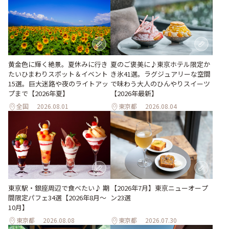
黄金色に輝く絶景。夏休みに行き
夏のご褒美に♪東京ホテル限定か
たいひまわりスポット＆イベント
き氷41選。ラグジュアリーな空間
15選。巨大迷路や夜のライトアッ
で味わう大人のひんやりスイーツ
プまで【2026年夏】
【2026年最新】
全国
2026.08.01
東京都
2026.08.04
東京駅・銀座周辺で食べたい♪ 期
【2026年7月】東京ニューオープ
間限定パフェ34選【2026年8月～
ン23選
10月】
東京都
2026.08.08
東京都
2026.07.30