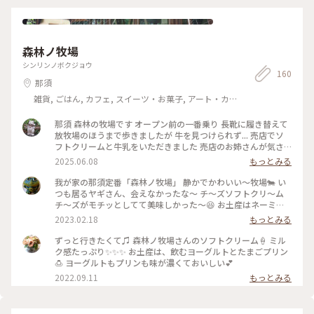
森林ノ牧場
シンリンノボクジョウ
160
那須
雑貨, ごはん, カフェ, スイーツ・お菓子, アート・カ
ルチャー, ライフスタイル, 風景・景色, ホテル・宿, おみ
やげ
那須 森林の牧場です オープン前の一番乗り 長靴に履き替えて
放牧場のほうまで歩きましたが 牛を見つけられず... 売店でソ
フトクリームと牛乳をいただきました 売店のお姉さんが気さ
くに声をかけてくれて 楽しかったです 牛乳の瓶が可愛いく
2025.06.08
もっとみる
て、持って帰っていいか聞いたら、サッと水洗いしてくれまし
た 今度は料理を食べに行きたいです☺️ #森林ノ牧場 #那須
我が家の那須定番「森林ノ牧場」 静かでかわいい～牧場🐄 い
つも居るヤギさん、会えなかったな～ チ～ズソフトクリ～ム
チ～ズがモチッとしてて美味しかった～😆 お土産はネーミン
グが凄い❓️いのちのミートソース(これウマウマ) ・バターのい
2023.02.18
もっとみる
とこ・ビーフジャーキ 那須、最高～😀 #森林ノ牧場 #Myこと
りっぷ
ずっと行きたくて♫ 森林ノ牧場さんのソフトクリーム🍦 ミル
ク感たっぷり✨✨✨ お土産は、飲むヨーグルトとたまごプリン
🍮 ヨーグルトもプリンも味が濃くておいしい💕
2022.09.11
もっとみる