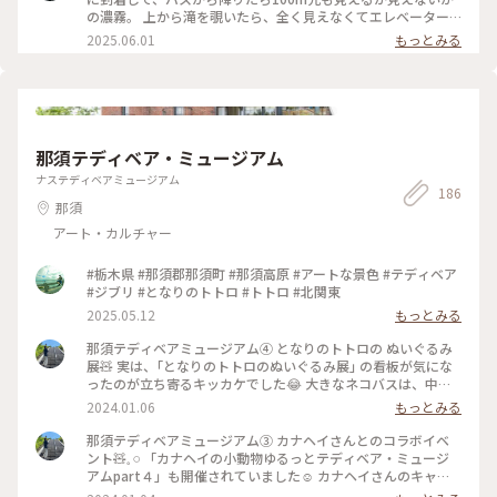
の濃霧。 上から滝を覗いたら、全く見えなくてエレベーター
で下に降りても見えるか見えないかわからないけど、とりあえ
2025.06.01
もっとみる
ず降りてみました。 そしたらなんとサーって霧が晴れて、滝が
キレイに見えました♪雨だからか、水量も多く、とても迫力が
ありました♪マイナスイオンいっぱいな感じ😀 ほんの数分後
にはまた霧が広がってました。 #アートな景色 #絶景
那須テディベア・ミュージアム
ナステディベアミュージアム
186
那須
アート・カルチャー
#栃木県 #那須郡那須町 #那須高原 #アートな景色 #テディベア
#ジブリ #となりのトトロ #トトロ #北関東
2025.05.12
もっとみる
那須テディベアミュージアム④ となりのトトロの ぬいぐるみ
展🧸 実は、｢となりのトトロのぬいぐるみ展｣ の看板が気にな
ったのが立ち寄るキッカケでした😂 大きなネコバスは、中に
乗って 大きなトトロは、隣に寄り添って写真を撮る事が でき
2024.01.06
もっとみる
ます☺️ 天井にも大きなトトロと、プロジェクターで映し出さ
れる トトロが👀✨️ 鉄塔の電線を渡るネコバスも再現されてい
那須テディベアミュージアム③ カナヘイさんとのコラボイベ
て面白かったです🥰 #冬の旅 #私のことりっぷ旅
ント🧸𓈒 𓏸 「カナヘイの小動物ゆるっとテディベア・ミュージ
アムpart４」も開催されていました☺️ カナヘイさんのキャラ
クターの、ぬいぐるみ✨️ 特に歌舞伎姿の子たちが、気に入りま