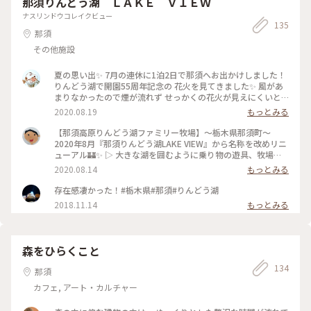
那須りんどう湖 ＬＡＫＥ ＶＩＥＷ
ナスリンドウコレイクビュー
135
那須
その他施設
夏の思い出✨ 7月の連休に1泊2日で那須へお出かけしました！
りんどう湖で開園55周年記念の 花火を見てきました✨ 風があ
まりなかったので煙が流れず せっかくの花火が見えにくいと
きもありました😅 打ち上げ場所から少し遠くにはなりますが
2020.08.19
もっとみる
特別席に座りゆったりと見ることができました😌 打ち上げ花
火、横から見ました！ もうすぐ夏も終わり。 今年の夏は、こ
【那須高原りんどう湖ファミリー牧場】〜栃木県那須町〜
の花火が 最初で最後になりそうです。 来年はいつも通りの夏
2020年8月『那須りんどう湖LAKE VIEW』から名称を改めリニ
がくるといいな。 #わたしの街 #栃木 #那須 #りんどう湖 #花火
ューアル🏰✨ ▷ 大きな湖を囲むように乗り物の遊具、牧場、
#夏の思い出 #わたしの旅 #milkのミルキーな毎日
レストランなどがあり、の〜んびりと過ごすことができます😊
2020.08.14
もっとみる
▷ こだわりのソフトクリームやチーズなどは絶品です🍦🐮✨ #
栃木 #那須高原 #那須りんどう湖LAKEVIEW #りんどう湖ファ
存在感凄かった！#栃木県#那須#りんどう湖
ミリー牧場 #わたしの旅
2018.11.14
もっとみる
森をひらくこと
134
那須
カフェ, アート・カルチャー