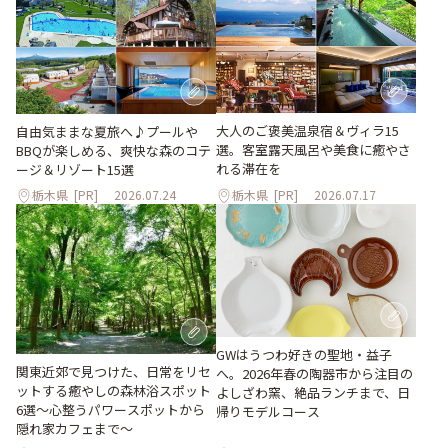
大人のご褒美温泉宿＆ヴィラ15
自由気ままな夏旅へ♪プールや
選。客室露天風呂や美食に癒やさ
BBQが楽しめる、爽快な森のコテ
れる滞在を
ージ＆リゾート15選
栃木県
[PR]
2026.07.24
栃木県
[PR]
2026.07.17
GWはうつわ好きの聖地・益子
関東近郊で見つけた、日常をリセ
へ。2026年春の陶器市から注目の
ットする癒やしの森林浴スポット
よしざわ窯、絶品ランチまで、日
6選～心整うパワースポットから
帰りモデルコース
隠れ家カフェまで～