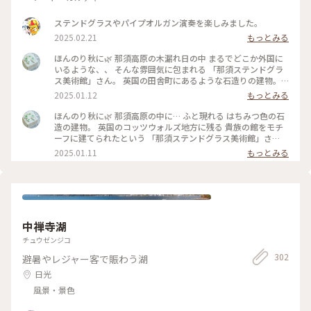
ステンドグラスやパイプオルガン演奏を楽しみました。
2025.02.21
もっとみる
ほんのり秋に🌿 那須高原の木漏れ日の中 まるでどこか外国に
いるような、、 そんな雰囲気に包まれる 「那須ステンドグラ
ス美術館」さん。 英国の田舎町にあるような石造りの建物。
館内の 圧倒的なステンドグラスと 柔らかな光と影が なんとも
2025.01.12
もっとみる
美しくて。。 ウェディングカップルさんに しばしうっと
り。。 #ほんのり秋に#秋の思い出#那須#那須ステンドグラス
ほんのり秋に🌿 那須高原の中に… ふと現れる はちみつ色の石
美術館#柔らかな光の中で#小さな那須旅#ぽかぽか #ベストト
造の建物。 英国のコッツウォルズ地方に残る 貴族の館をモチ
リップ2024
ーフに建てられたという 「那須ステンドグラス美術館」さ
ん。 木漏れ日の中、 まるでどこか外国にいるような。。 館内
2025.01.11
もっとみる
には 美しいステンドグラスが配され セント・ラファエル礼拝
堂の 壁一面のステンドグラスは 圧倒的な美しさ。 ちょうど ア
ンティークオルゴールや パイプオルガンの演奏も。。 柔らか
な光と影と… 美しい時間が流れていました。 #ほんのり秋に#
秋の思い出#那須高原#那須ステンドグラス美術館#柔らかな光
の中で#ここはどこ？笑#小さな那須旅#ベストトリップ2024
中禅寺湖
チュウゼンジコ
302
避暑やレジャー客で賑わう湖
日光
風景・景色