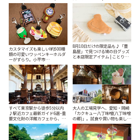
りっぷ
8月10日だけの限定品も♪「豊
カスタマイズも楽しい!約500種
島屋」で見つける鳩の日グッズ
類の可愛いワッペンキーホルダ
と本店限定アイテム | ことりっ
ーがずらり。小平市
ぷ
「Kimamaya T&K」 | ことりっ
ぷ
すべて東京駅から徒歩5分以内
大人の工場見学へ、愛知・岡崎
♪駅近カフェ最新ガイド6選~重
「カクキュー八丁味噌(八丁味噌
要文化財の洋館カフェから、改
の郷)」。試食や買い物も楽しみ
札すぐのレトロ喫茶まで~ | こと
♪ | ことりっぷ
りっぷ