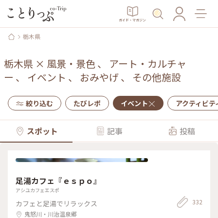
ガイド・マガジン
栃木県
栃木県
×
風景・景色
、
アート・カルチャ
ー
、
イベント
、
おみやげ
、
その他施設
絞り込む
たびレポ
イベント
アクティビテ
スポット
記事
投稿
足湯カフェ『ｅｓｐｏ』
アシユカフェエスポ
332
カフェと足湯でリラックス
鬼怒川・川治温泉郷