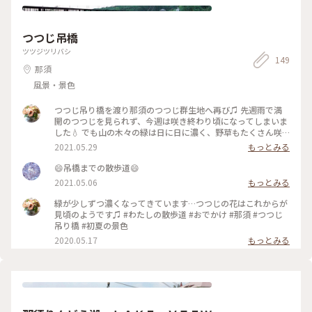
つつじ吊橋
ツツジツリバシ
149
那須
風景・景色
つつじ吊り橋を渡り那須のつつじ群生地へ再び♫ 先週雨で満
開のつつじを見られず、今週は咲き終わり頃になってしまいま
した💧 でも山の木々の緑は日に日に濃く、野草もたくさん咲
いていました♫ サラサドウダンが可愛らしく咲いてました✨
2021.05.29
もっとみる
😄吊橋までの散歩道😄
2021.05.06
もっとみる
緑が少しずつ濃くなってきています…つつじの花はこれからが
見頃のようです♫ #わたしの散歩道 #おでかけ #那須 #つつじ
吊り橋 #初夏の景色
2020.05.17
もっとみる