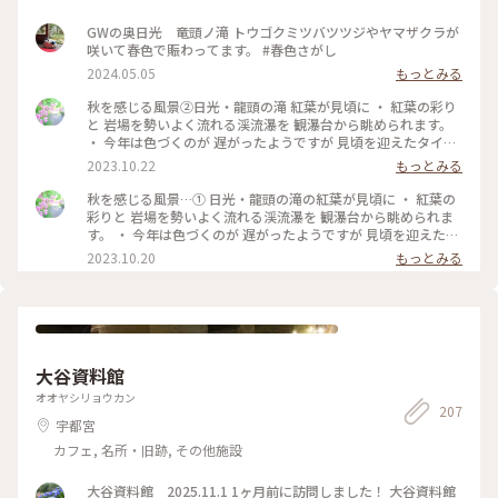
GWの奥日光 竜頭ノ滝 トウゴクミツバツツジやヤマザクラが
咲いて春色で賑わってます。 #春色さがし
2024.05.05
もっとみる
秋を感じる風景②日光・龍頭の滝 紅葉が見頃に ・ 紅葉の彩り
と 岩場を勢いよく流れる渓流瀑を 観瀑台から眺められます。
・ 今年は色づくのが 遅がったようですが 見頃を迎えたタイミ
ングで 訪れることが出来て 良かったです。 #私のことりっぷ
2023.10.22
もっとみる
旅 #秋さんぽ #日光 #紅葉 #日光旅 #龍頭の滝#奥日光#日光紅
葉#奥日光紅葉
秋を感じる風景…① 日光・龍頭の滝の紅葉が見頃に ・ 紅葉の
彩りと 岩場を勢いよく流れる渓流瀑を 観瀑台から眺められま
す。 ・ 今年は色づくのが 遅がったようですが 見頃を迎えたタ
イミングで 訪れることが出来て 良かったです。 2023.10.19 #
2023.10.20
もっとみる
私のことりっぷ旅 #秋さんぽ #日光#日光旅 #龍頭の滝#紅葉#
龍頭の滝紅葉 #iPhone撮影
大谷資料館
オオヤシリョウカン
207
宇都宮
カフェ, 名所・旧跡, その他施設
大谷資料館 2025.11.1 1ヶ月前に訪問しました！ 大谷資料館