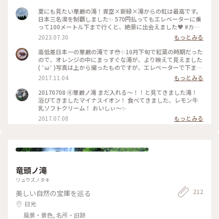
夏にも見たい華厳の滝！青空×新緑×滝からの虹は最高です。
日本三名漠を制覇しました✨ 570円払ってもエレベーターに乗
って100メートル下まで行くと、絶景に出会えました♥️ #カメ
ラ旅 #私のことりっぷ旅
2023.07.30
もっとみる
高低差日本一の華厳の滝です😳✨10月下旬で紅葉の時期だった
ので、オレンジの中にまっすぐな滝が、より映えて見えました
( ˘ω˘ )写真は上から撮ったものですが、エレベーターで下まで
降りるとまた一段と迫力のある滝が見られます🙆🙆 #華厳の滝
2017.11.04
もっとみる
#日光#滝#紅葉#日本一
20170708 ④華厳ノ滝 まだ入れる〜！！と見てきました滝！
浴びてきましたマイナスイオン！ 食べてきました、レモン牛
乳ソフトクリーム！ おいしぃ〜✨
2017.07.08
もっとみる
竜頭ノ滝
リュウズノタキ
212
美しい自然の宝庫を巡る
日光
風景・景色, 名所・旧跡