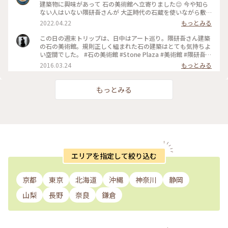
建築物に興味があって 石の美術館へ立寄りました😌 今や知ら
ない人はいない隈研吾さんが 大正時代の石蔵を使いながら敷
地全体を アート鑑賞の散歩道として再構成した建物です。 イ
2022.04.22
もっとみる
タリア🇮🇹ヴェローナの 国際石材建築大賞を受賞されてるそ
うです✨ ✳︎ 内部は冷んやりとした空気が漂
この日の週末トリップは、日中はアート巡り。隈研吾さん建築
っていて 弦楽器のインストが流れていたのですが その残響が
の石の美術館。規則正しく組まれた石の建築はとても気持ちよ
独特な響き方をしていました。 低音で揺らぐあの空間は 日常
い空間でした。 #石の美術館 #Stone Plaza #美術館 #隈研吾 #
では感じられない空気感でした✨
アート #栃木
2016.03.24
もっとみる
もっとみる
エリアを指定して絞り込む
京都
東京
北海道
沖縄
神奈川
静岡
山梨
長野
奈良
鎌倉