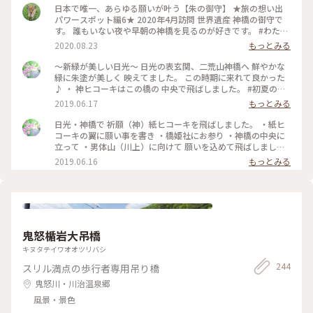
日本で唯一、あらゆる願いが叶う【朱の御守】 ★旅の想い出
パワースポット編6★ 2020年4月訪問 世界遺産 神橋の御守で
す。 誰もいない夜や早朝の神橋を見るのが好きです。 #わたし
の旅 #旅の想い出 #神橋 #日光 #御守 #朱の御守 #世界遺産 #ラ
2020.08.23
もっとみる
イトアップ #橋
〜新緑が美しい日光〜 日光の表玄関、二荒山神橋へ 鮮やかな
緑に朱塗が美しく 映えてました。 この時期に来れて良かった
♪ ・ 神ヒコーキはこの橋の 中央で飛ばしました。 #初夏の彩
り #夏旅2019 #日光#日光ことりっぷ#二荒山神橋#神橋
2019.06.17
もっとみる
日光・神橋で 祈願（神）紙ヒコーキを飛ばしました。 ・紙ヒ
コーキの翼に願い事を書き ・橋姫社にお参り ・神橋の中央に
立って ・男体山（川上）に向けて 願いを込めて飛ばしました
・ 願いが叶うといいな。 ・ 紙ヒコーキは一機¥100です。
2019.06.16
もっとみる
（水に溶ける素材） #初夏の彩り #日光#ことりっぷ日光#日光
パワースポット#パワースポット#神橋
鬼怒楯岩大吊橋
キヌタテイワオオツリバシ
244
スリル満点の歩行者専用吊り橋
鬼怒川・川治温泉郷
風景・景色