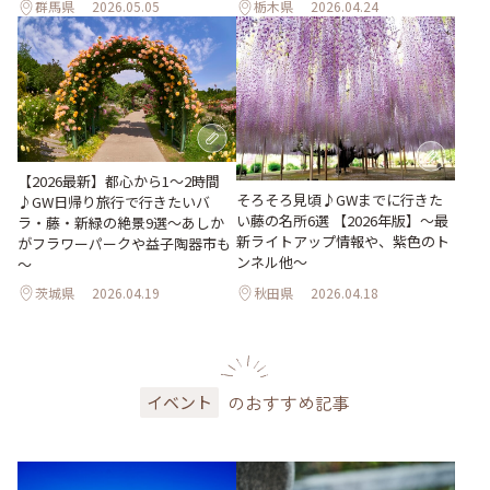
群馬県
2026.05.05
栃木県
2026.04.24
【2026最新】都心から1～2時間
そろそろ見頃♪GWまでに行きた
♪GW日帰り旅行で行きたいバ
い藤の名所6選 【2026年版】～最
ラ・藤・新緑の絶景9選～あしか
新ライトアップ情報や、紫色のト
がフラワーパークや益子陶器市も
ンネル他～
～
茨城県
2026.04.19
秋田県
2026.04.18
のおすすめ記事
イベント