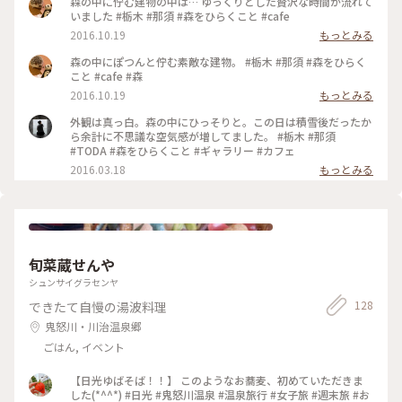
森の中に佇む建物の中は… ゆっくりとした贅沢な時間が流れて
いました #栃木 #那須 #森をひらくこと #cafe
2016.10.19
もっとみる
森の中にぽつんと佇む素敵な建物。 #栃木 #那須 #森をひらく
こと #cafe #森
2016.10.19
もっとみる
外観は真っ白。森の中にひっそりと。この日は積雪後だったか
ら余計に不思議な空気感が増してました。 #栃木 #那須
#TODA #森をひらくこと #ギャラリー #カフェ
2016.03.18
もっとみる
旬菜蔵せんや
シュンサイグラセンヤ
128
できたて自慢の湯波料理
鬼怒川・川治温泉郷
ごはん, イベント
【日光ゆばそば！！】 このようなお蕎麦、初めていただきま
した(*^^*) #日光 #鬼怒川温泉 #温泉旅行 #女子旅 #週末旅 #お