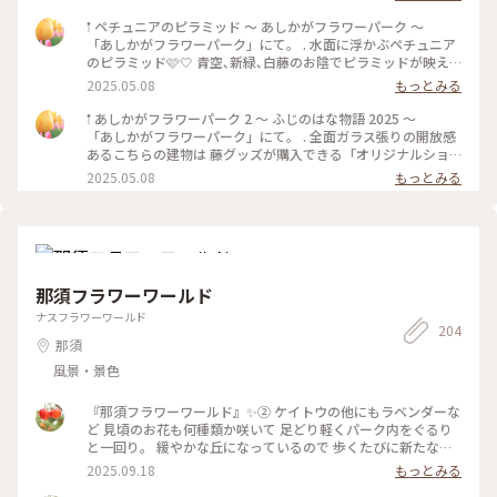
い景色を楽しめます。 最寄り駅はあしかがフラワーパーク駅。
サラサラと風に揺れる紫の大藤、大量の花吹雪を舞わせる薄紅
𖡡 ペチュニアのピラミッド 〜 あしかがフラワーパーク 〜
の藤棚は圧巻でした。 レストランは並びましたが、下野牛や
「あしかがフラワーパーク」にて。 . 水面に浮かぶペチュニア
日光のマスなどのご当地グルメを園内の藤を眺めつつ楽しめま
のピラミッド🩷🤍 青空､新緑､白藤のお陰でピラミッドが映え
した。屋外テイクアウトでも藤ソフトなど充実しています。 お
ました🌈✨ 初めて成功したリフレクション( ˶ ᷇ 𖥦 ᷆ ˵ ) . アートな
2025.05.08
もっとみる
土産は藤のお花見をしている猫ちゃんを連れて帰りました🐈️ハ
景色を楽しめました🖼️𓈒𓏸 . . 3~5枚目は花売場付近にあった素敵
ンカチです(^-^) 首都圏から足利直行のJRの春の特別特急は今
な花手水💐 優しい色合いのお花がたくさん浮かんでました♪ .
𖡡 あしかがフラワーパーク 2 〜 ふじのはな物語 2025 〜
年も運行するようです。しかも増便です！ 車窓の旅に出掛けて
花で賑わう今の時期が1番いいですね🥰🌸 . 初めて来ましたが､
「あしかがフラワーパーク」にて。 . 全面ガラス張りの開放感
みてはいかがでしょうか🌸 #あしかがフラワーパーク #栃木県
とても素敵な所だったので また来年も行きたいです💜🤍🩷 .
あるこちらの建物は 藤グッズが購入できる「オリジナルショ
#あしかが大藤まつり号
長々とお付き合い頂き､ありがとうございました。 . . 写真は
ップ」です。 . 藤色の傘やハンカチ､ハンドクリーム 素敵な花
2025.05.08
もっとみる
2025.05.01に撮りました📷ˊ˗ #あしかがフラワーパー
器など様々なグッズがあり 多くの女性客で賑わっていました
ク #ふじのはな物語 #白藤 #ペチュニア #花手水 #リフレ
💜🤍 . . 写真は外から撮ったものです📷ˊ˗ . キュートな藤色のク
クション #GW #栃木 #足利 #アートな景色
マちゃんと 小さな動物の置物が可愛かったです♪ . . あしかが
フラワーパークの投稿つづきます🙌🏻 #あしかがフラワ
ーパーク #ふじのはな物語 #藤 #藤の花 #大藤 #GW #栃
木 #足利 #アートな景色
那須フラワーワールド
ナスフラワーワールド
204
那須
風景・景色
『那須フラワーワールド』✨② ケイトウの他にもラベンダーな
ど 見頃のお花も何種類か咲いて 足どり軽くパーク内をぐるり
と一回り。 緩やかな丘になっているので 歩くたびに新たな景
色に出会え、感動が止まりません✨ 2年前に登った、茶臼岳も
2025.09.18
もっとみる
綺麗に見えてましたが 帰る頃には雲の中へ。。☁️ 早起きして