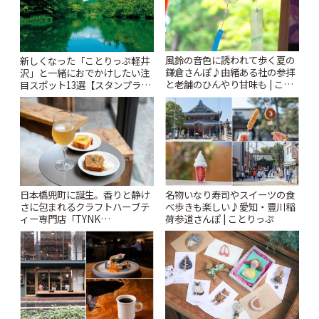
風鈴の音色に誘われて歩く夏の
新しくなった「ことりっぷ軽井
鎌倉さんぽ♪由緒ある社の参拝
沢」と一緒におでかけしたい注
と老舗のひんやり甘味も | こと
目スポット13選【スタンプラリ
りっぷ
ー開催中】 | ことりっぷ
日本橋兜町に誕生。香りと静け
名物いなり寿司やスイーツの食
さに包まれるクラフトハーブテ
べ歩きも楽しい♪愛知・豊川稲
ィー専門店「TYNK
荷参道さんぽ | ことりっぷ
Kabutocho」 | ことりっぷ