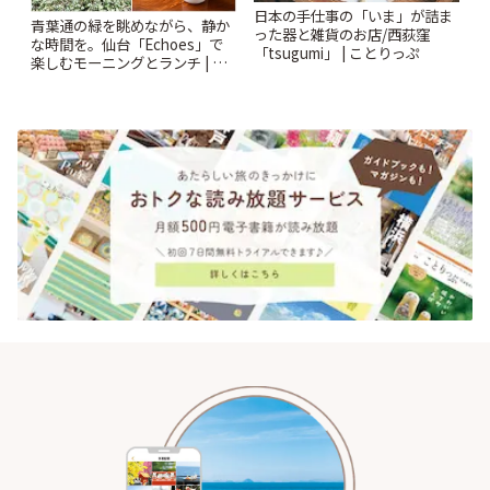
日本の手仕事の「いま」が詰ま
青葉通の緑を眺めながら、静か
った器と雑貨のお店/西荻窪
な時間を。仙台「Echoes」で
「tsugumi」 | ことりっぷ
楽しむモーニングとランチ | こ
とりっぷ