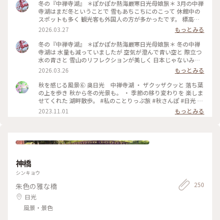
冬の『中禅寺湖』 ＊ぽかぽか熱海厳寒日光母娘旅＊ 3月の中禅
寺湖はまだ冬ということで 雪もあちこちにのこって 休館中の
スポットも多く 観光客も外国人の方が多かったです。 標高が
1269mという 日本一高い場所にある中禅寺湖 冬は水量が減る
2026.03.27
もっとみる
ため 「華厳の滝」もびっくりするほど 水量が少なく 滝つぼの
方は凍っていました。 冬枯れの山も相まって これが「華厳の
冬の『中禅寺湖』 ＊ぽかぽか熱海厳寒日光母娘旅＊ 冬の中禅
滝」！？という感じ💦 やはり紅葉の時期に 見てみたかったで
寺湖は 水量も減っていましたが 空気が澄んで青い空と 際立つ
す😆 静かな湖は何度見ても美しく 心から癒されました✨💙 ・
水の青さと 雪山のリフレクションが美しく 日本じゃないみた
正面から見るスワンボート アオレンジャー？ モモレンジャ
いに 素敵な景色を見せてくれました💙 紅葉の季節が最高なの
2026.03.26
もっとみる
ー？ 緑や桃色の仮面を被った 戦隊のように見えました🤣 ・ ・
は わかっていましたが 私たちには初めての 中禅寺湖✨ 冬なら
#ちいさな列車旅 #ぽかぽか熱海厳寒日光母娘旅 #母娘旅 #こと
ではの景色を楽しめました🥰 ・ 湖畔にはたくさんのスワンボ
秋を感じる風景⑥ 奥日光 中禅寺湖 ・ ザクッザクッと 落ち葉
りっぷ日光 #ことりっぷ栃木 #ドライブ #日光ドライブ #冬の
ート🦢 白鳥のプリンセスや 個性的な黒鳥さんなど 春が来るの
の上を歩き 秋から冬の光景も。 ・ 季節の移り変わりを 楽しま
中禅寺湖 #冬の日光 #湖 #冬 #華厳の滝 #滝 #スワンボート #日
を待っていました💕 3月の中禅寺湖はシーズンオフ 素敵ユーザ
せてくれた 湖畔散歩。 #私のことりっぷ旅 #秋さんぽ #日光 #
光 #日光市 #栃木県 #栃木
ーさんたちの 投稿を見て行きたかった 英国大使館別荘などは
紅葉 #奥日光 #中禅寺湖
2023.11.01
もっとみる
閉館中🤣 残念ではありましたが 無理だと思っていたいろは坂
も 登って冬の静かな湖畔を ゆっくり散策できました🥰
2026.3.9 ・ ・ #ちいさな列車旅 #ぽかぽか熱海厳寒日光母娘旅
#母娘旅 #ことりっぷ日光 #ことりっぷ栃木 #ドライブ #日光ド
ライブ #中禅寺湖 #冬の中禅寺湖 #冬の日光 #リフレクション #
湖 #空 #山 #絶景 #雪景色 #スワンボート #日光 #日光市 #栃木
神橋
県 #栃木
シンキョウ
250
朱色の雅な橋
日光
風景・景色