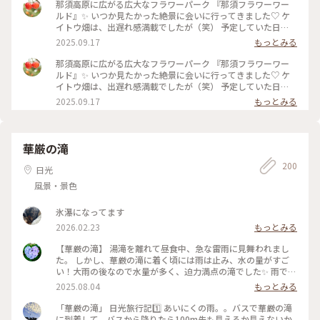
きて大正解でした。 ・ 那須塩原駅から那須フラワーワールド
那須高原に広がる広大なフラワーパーク 『那須フラワーワー
までは 車（レンタカー）で40分ほど🚙 途中、牧場の牛の群れ
ルド』✨ いつか見たかった絶景に会いに行ってきました♡ ケ
に会ったり、りんご畑の中を走り抜けたり ジャンボとうもろ
イトウ畑は、出遅れ感満載でしたが（笑） 予定していた日
こし畑🌽がとにかく沢山あって 自然溢れる那須の町は、楽し
が、ピンポイントで晴れてくれて もうそれだけで大満足でし
2025.09.17
もっとみる
いのビックリ箱のようでした😊 5枚目は、いつか見た北海道の
た😊 標高600メートルから眺める、ケイトウ畑と那須連峰の美
景色と重なってしまい（笑） 思わず車を止めて、しばし見入っ
しさ✨ ケイトウもカラフルで、とても可愛かったです。 𖧷ケイ
那須高原に広がる広大なフラワーパーク 『那須フラワーワー
てしまうという♡ #那須フラワーワールド #栃木 #那須 #那須
トウの花言葉𖧷 気取り屋・個性・風変わり・おしゃれ ・ この
ルド』✨ いつか見たかった絶景に会いに行ってきました♡ ケ
高原 #ケイトウ #ラベンダー #茶臼岳 #那須連峰 #秋の装い #秋
日は早朝に家を出て那須塩原駅へ。 フラワーパークでは少し
イトウ畑は、出遅れ感満載でしたが（笑） 予定していた日
さんぽ
汗もかきましたが、 東京より幾分涼しくて、体も喜んでました
が、ピンポイントで晴れてくれて もうそれだけで大満足でし
2025.09.17
もっとみる
😊 #那須フラワーワールド #栃木 #那須 #那須高原 #フラワー
た😊 標高600メートルから眺める、ケイトウ畑と那須連峰の美
パーク #2週間遅かった #リベンジ誓う #ケイトウ #鶏頭 #那須
しさ✨ ケイトウもカラフルで、とても可愛かったです。 𖧷ケイ
連峰 #秋の装い #秋さんぽ #再投稿
トウの花言葉𖧷 気取り屋・個性・風変わり・おしゃれ #那須フ
ラワーワールド #栃木 #那須 #那須高原 #フラワーパーク #2週
華厳の滝
間遅かった #リベンジ誓う #ケイトウ #鶏頭 #那須連峰 #秋の装
200
い #秋さんぽ
日光
風景・景色
氷瀑になってます
2026.02.23
もっとみる
【華厳の滝】 湯滝を離れて昼食中、急な雷雨に見舞われまし
た。 しかし、華厳の滝に着く頃には雨は止み、水の量がすご
い！大雨の後なので水量が多く、迫力満点の滝でした✨️ 雨でキ
ャンセルした人も多かったようで、人が少なく見やすかったで
2025.08.04
もっとみる
す！ #アートな景色 #日光 #華厳の滝
「華厳の滝」 日光旅行記1️⃣ あいにくの雨。。バスで華厳の滝
に到着して、バスから降りたら100m先も見えるか見えないか