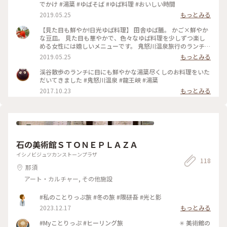
でかけ #湯葉 #ゆばそば #ゆば料理 #おいしい時間
2019.05.25
もっとみる
【見た目も鮮やか!日光ゆば料理】 田舎ゆば膳。 かご×鮮やか
な豆皿。 見た目も華やかで、色々なゆば料理を少しずつ楽し
める女性には嬉しいメニューです。 鬼怒川温泉旅行のランチに
立ち寄りました。 ゆばさし くるくる巻かれた揚げ湯葉 ゆばの
2019.05.25
もっとみる
天ぷら etc. とても美味しゅうございました(^^)(^^) #日光 #鬼
怒川温泉 #温泉旅行 #週末旅 #女子旅 #おでかけ #湯葉 #揚げ湯
渓谷散歩のランチに目にも鮮やかな湯葉尽くしのお料理をいた
葉 #ご当地グルメ #おいしい時間 #ランチ
だいてきました #鬼怒川温泉 #龍王峡 #湯葉
2017.10.23
もっとみる
石の美術館ＳＴＯＮＥＰＬＡＺＡ
イシノビジュツカンストーンプラザ
118
那須
アート・カルチャー, その他施設
#私のことりっぷ旅 #冬の旅 #隈研吾 #光と影
2023.12.17
もっとみる
#Myことりっぷ #ヒーリング旅 ✳︎ 美術館の