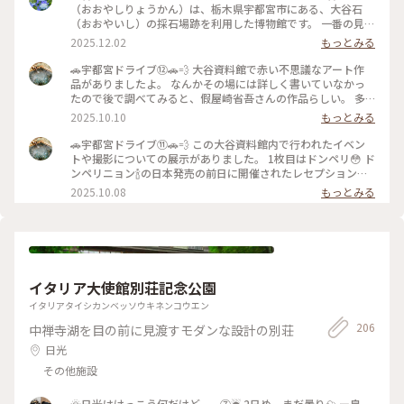
（おおやしりょうかん）は、栃木県宇都宮市にある、大谷石
（おおやいし）の採石場跡を利用した博物館です。 一番の見ど
ころは、地下に広がる巨大な採掘場跡です。 • 規模: 広さ約2万
2025.12.02
もっとみる
平方メートル、深さは平均で地下30メートルにも及びます。ま
るで地下神殿やピラミッドの内部のような、幻想的で圧倒的な
🚗宇都宮ドライブ⑫🚗💨 大谷資料館で赤い不思議なアート作
空間です。 • 温度: 年間を通して平均気温が8℃前後と低く、夏
品がありましたよ。 なんかその場には詳しく書いていなかっ
でも涼しいです（訪問の際は上着があると良いでしょう）。 •
たので後で調べてみると、假屋崎省吾さんの作品らしい。 多
歴史: 大谷石の採掘の歴史や、手掘り時代から機械化への変遷
分10年くらい前に飾られたもの。 美しかったですが、もう少
2025.10.10
もっとみる
などを知ることができます。 • 活用: その独特の雰囲気から、
し詳細がわかるようにしてくれてもいいのにね…って少し思い
映画やドラマ、プロモーションビデオの撮影場所としてよく使
ました😟 この空間の雰囲気に合ったアート作品でしたよ✨✨
🚗宇都宮ドライブ⑪🚗💨 この大谷資料館内で行われたイベン
われるほか、コンサートやイベント会場としても利用されてい
通路に置いてある照明💡のカバーも大谷石で作られているよう
トや撮影についての展示がありました。 1枚目はドンペリ😳 ド
ます。 るろうに剣心の撮影も行われたようです。 想像以上に
でとても素敵でした☺️✨✨ . 大谷資料館はここまで☺️ .
ンペリニョン🍾の日本発売の前日に開催されたレセプションで
迫力がある場所でした^ ^ 行って良かったー！
2025.09.23 . #ドライブ #みきちのドライブ #宇都宮 #大谷石 #
のフォトセッション用のエンブレムだそう。🥂 . その他見なが
2025.10.08
もっとみる
秋の装い #アート
ら 勇者ヨシヒコだ❣️ とか、 翔んで埼玉だ❣️ とか言いながら楽
しみました🤭 . もう少し続きます☺️ . 2025.09.23 . #ドライブ #
宇都宮 #みきちのドライブ #大谷石 #秋の装い #ドンペリ
イタリア大使館別荘記念公園
イタリアタイシカンベッソウキネンコウエン
206
中禅寺湖を目の前に見渡すモダンな設計の別荘
日光
その他施設
🌞日光はけっこう何だけど……⑦☔️ 2日め、まだ曇り☁️ ー皇