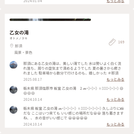
2024.01.04
もっとみる
した🙌 でも、どれもホントに可愛らしいです🥰 #私のことりっ
ぷ旅 #冬の旅
乙女の滝
オトメノタキ
169
那須
風景・景色
那須にある乙女の滝は、美しい滝でした 水は勢いよく白く流
れ落ち、周りの空気まで清めるようでした 夏の暑さから癒さ
れました 駐車場から数分で行けるのも、嬉しかった ＃那須
2025.08.17
もっとみる
栃木県 那須塩原市 板室 乙女の滝 2 🚗💨💨💨 🚶🚶🏼‍♀️💨💨💨 😄
😄😄😄
2024.10.14
もっとみる
栃木県 板室 乙女の滝 🚗💨💨💨💨 🚶🚶🏼‍♀️💨💨💨💨 久しぶりに📸
だな ここはいつ来ても いい感じの場所だな😁😁 落ち着きます
ね、、 水の音がいい感じで 😁😁😁😁😁
2024.10.14
もっとみる