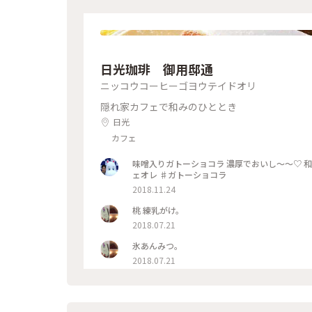
日光珈琲 御用邸通
ニッコウコーヒーゴヨウテイドオリ
隠れ家カフェで和みのひととき
日光
カフェ
味噌入りガトーショコラ 濃厚でおいし〜〜♡ 
ェオレ ♯ガトーショコラ
2018.11.24
桃 練乳がけ。
2018.07.21
氷あんみつ。
2018.07.21