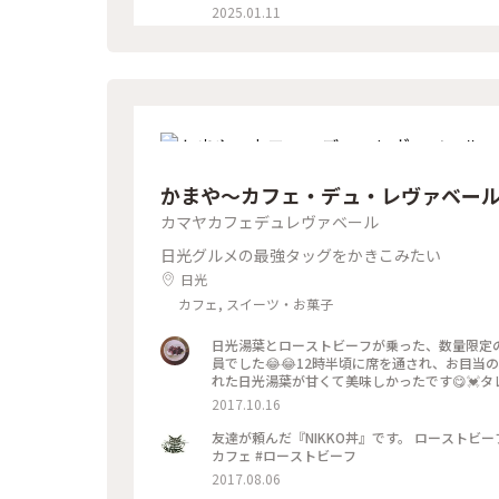
美しさ。 ちょうど アンティークオルゴールや 
2025.01.11
いました。 #ほんのり秋に#秋の思い出#那須高
小さな那須旅#ベストトリップ2024
かまや～カフェ・デュ・レヴァベー
カマヤカフェデュレヴァベール
日光グルメの最強タッグをかきこみたい
日光
カフェ, スイーツ・お菓子
日光湯葉とローストビーフが乗った、数量限定の
員でした😂😂12時半頃に席を通され、お目当のN
れた日光湯葉が甘くて美味しかったです😋💓
あって満足♪ ハンバーグも数量限定のオススメな
2017.10.16
トラン#ランチ#NIKKO丼#日光湯葉#湯葉#ロ
友達が頼んだ『NIKKO丼』です。 ローストビーフ
カフェ #ローストビーフ
2017.08.06