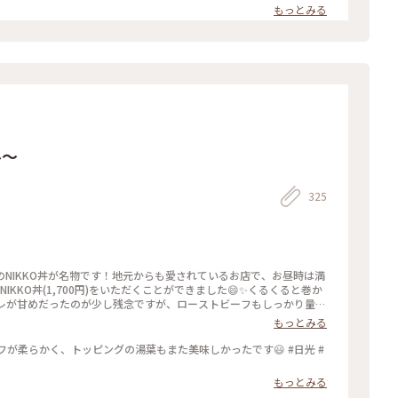
パイプオルガンの演奏も。。 柔らかな光と影と… 美しい時間が流れて
もっとみる
原#那須ステンドグラス美術館#柔らかな光の中で#ここはどこ？笑#
ル～
325
NIKKO丼が名物です！地元からも愛されているお店で、お昼時は満
IKKO丼(1,700円)をいただくことができました😄✨くるくると巻か
タレが甘めだったのが少し残念ですが、ローストビーフもしっかり量が
ので、そちらも気になります🍴 #かまやカフェ#日光#カフェ#レス
もっとみる
ーストビーフ#丼#数量限定#行列
が柔らかく、トッピングの湯葉もまた美味しかったです😃 #日光 #
もっとみる