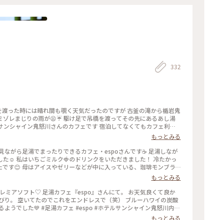
332
橋を渡った時には晴れ間も覗く天気だったのですが 古釜の滝から楯岩鬼
ゾレまじりの雨が😫☔ 駆け足で吊橋を渡ってその先にあるあし湯
ルサンシャイン鬼怒川さんのカフェです 宿泊してなくてもカフェ利用
と伝えるとありがたいことにタオルも貸してもらえます(*´꒳`*) 雨に濡
もっとみる
ーを頂こうかと思ったんですが あし湯に浸かりながらなのでせっか
🍓 サイダーは人工的なイチゴの味ではなくちゃんと果汁のイチゴ
の4枚目はお手洗いをお借りした際にホテルサンシャイン鬼怒川さんの
た☺️ 私はいちごミルク🍓のドリンクをいただきました！ 冷たかっ
しゃいましてびっくり🐻‍❄️ｶﾞｵｰ あとお手洗いのマークもイチゴ
です😊 母はアイスやゼリーなどが中に入っている、珈琲モンブラ
.30） #足湯 #足湯カフェ #ご当地サイダー #温泉 #お散歩 #温
が秋らしかったです。 高い所が苦手で、吊橋は途中までしか渡れなか
もっとみる
泉街 #鬼怒川温泉 #雪の日光鬼怒川温泉ぶらり旅 #週末2泊2日旅 #鬼怒川 #ことりっぷ日光
かったです✨ 入った時は熱めかな？と思ったけれど、慣れてくると心
 お湯の音も癒し効果ありです😌 足がぽかぽかになって、とっても気
クレミアソフト♡ 足湯カフェ『espo』さんにて。 お天気良くて良か
足湯カフェ #カフ
びり。 空いてたのでこれをエンドレスで（笑） ブルーハワイの炭酸
ぷ #吊橋 #絶景 #ぽかぽか #気持ちいい #鬼怒川 #栃木 #milkのミル
うでした💙 #足湯カフェ #espo #ホテルサンシャイン鬼怒川内 #
スイーツ #鬼怒楯岩大吊橋 #紅葉 #鬼怒川温泉 #私のことりっぷ #秋日和 #平日ららら
もっとみる