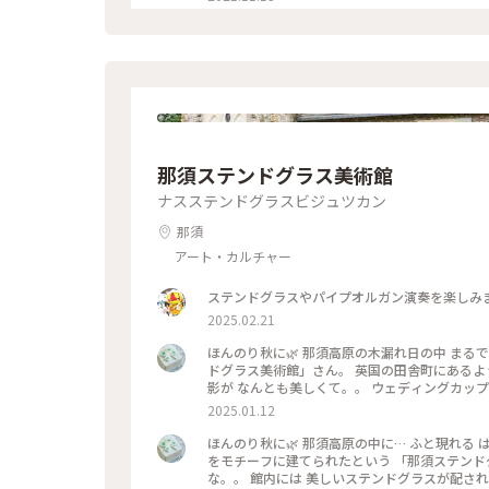
那須ステンドグラス美術館
ナスステンドグラスビジュツカン
那須
アート・カルチャー
ステンドグラスやパイプオルガン演奏を楽しみ
2025.02.21
ほんのり秋に🌿 那須高原の木漏れ日の中 まるでどこ
ドグラス美術館」さん。 英国の田舎町にあるよ
影が なんとも美しくて。。 ウェディングカップ
須ステンドグラス美術館#柔らかな光の中で#小さ
2025.01.12
ほんのり秋に🌿 那須高原の中に… ふと現れる
をモチーフに建てられたという 「那須ステンド
な。。 館内には 美しいステンドグラスが配され セント・ラファエル