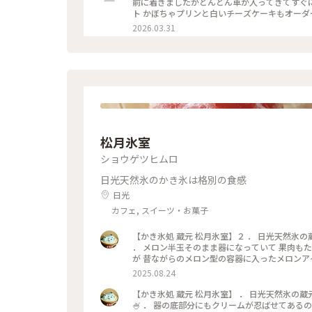
前に着きましたがどんどん車が入ってきてすぐに
ト かぼちゃプリンと白いチーズケーキもオー
『バカうま』とのこと テイクアウトもウェイ
2026.03.31
す！
松月氷室
ショウゲツヒムロ
日光天然氷のかき氷は格別の食感
日光
カフェ, スイーツ・お菓子
【かき氷処 蔵元 松月氷室】２ ． 日光天然氷の
． メロン半玉そのまま器になっていて 果肉も
が 昔ながらのメロン型の容器に入ったメロンア
イスが浮かぶ 不思議な感覚🍈 ． 松月氷室さんオリジナ
2025.08.24
#日光名物 #天然氷 #松月氷室#かき氷#メロメロメ
上旬
【かき氷処 蔵元 松月氷室】 ． 日光天然氷の
🍧 ． 器の底部分にもクリームが忍ばせてあ