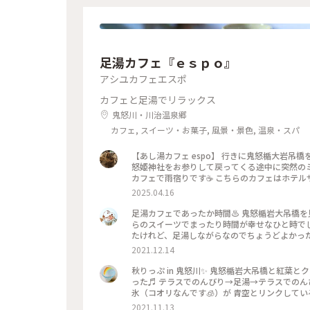
足湯カフェ『ｅｓｐｏ』
アシユカフェエスポ
カフェと足湯でリラックス
鬼怒川・川治温泉郷
カフェ, スイーツ・お菓子, 風景・景色, 温泉・スパ
【あし湯カフェ espo】 行きに鬼怒楯大岩吊
怒姫神社をお参りして戻ってくる途中に突然のミ
カフェで雨宿りです☕️ こちらのカフェはホテ
ができました🙆‍♀️ 注文する時にあし湯利用です
2025.04.16
れたのと気温が寒かったのであったかいコーヒ
くだから鬼怒川サイダーのいちごにしてみました
足湯カフェであったか時間♨️ 鬼怒楯岩大吊橋を見ながら足湯でまったりできるカフェ・espoさんです☕️ 足湯しなが
の味がしてめちゃ美味しかったです😋 おまけ
らのスイーツでまったり時間が幸せなひと時でし
ロビーを通るんですが 何故かシロクマさんがいらっ
たけれど、足湯しながらなのでちょうどよかった
ちゃんで可愛かったです🍓さすが栃木✨🍓✨ （2025.3
ンを頼みました！ コーヒーパウダーの紅葉🍁
2021.12.14
ったのでカフェからの素敵な眺めを楽しめてよ
地よくて、ついつい長居をしてしまいました(笑)
秋りっぷ in 鬼怒川✨ 鬼怒楯岩大吊橋と紅葉と
持ちよかった☺️ 秋〜冬にぴったりな足湯カフェです♨️ 📷:2021.11.10 Wed. #あったか時間 #足湯 #
った♬ テラスでのんびり→足湯→テラスでのん
ェ #カフェ巡り #スイーツ #秋日和 #私のことりっ
氷（コオリなんです🧊）が 青空とリンクしているよ
キーな毎日
2021.11.13