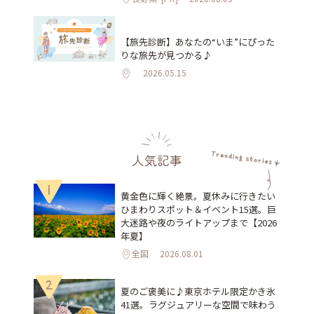
【旅先診断】あなたの“いま”にぴった
りな旅先が見つかる♪
2026.05.15
人気記事
1
黄金色に輝く絶景。夏休みに行きたい
ひまわりスポット＆イベント15選。巨
大迷路や夜のライトアップまで【2026
年夏】
全国
2026.08.01
2
夏のご褒美に♪東京ホテル限定かき氷
41選。ラグジュアリーな空間で味わう