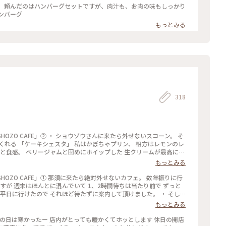
。 頼んだのはハンバーグセットですが、肉汁も、お肉の味もしっかり
日光 #ハンバーグ
もっとみる
318
HOZO CAFE」② ・ ショウゾウさんに来たら外せないスコーン。 そ
くれる 「ケーキシェスタ」 私はかぼちゃプリン、 相方はレモンのレ
っと食感。 ベリージャムと固めにホイップした 生クリームが最高に合
して SHOZOさんの空気感や 那須高原の自然を感じながら 日常から
もっとみる
素敵なカフェでした。 #ちいさな列車旅 #那須高原 #那須カフェ #
SHOZO CAFE」① 那須に来たら絶対外せないカフェ。 数年振りに行
すが 週末はほんとに混んでいて 1、2時間待ちは当たり前で ずっと
平日に行けたので それほど待たずに案内して頂けました。 ・ そし
ホットのウインナーコーヒーを 那須の自然を感じられる テラス席で鳥
もっとみる
も魅力的で素敵。 ・ #ナスショウゾウカフェ#nasushozocafe #