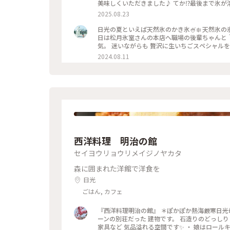
美味しくいただきました♪ てか⁉︎最後まで氷
動🥹 ． かき氷って 最後の方は氷水になって飲む
2025.08.23
プーンで氷がすくえました🥄 ． ． #栃木 #日
ー隊#カキ氷 #ゆるり夏時間 #日光行脚 ． 202
日光の夏といえば天然氷のかき氷🍧❄️ 天然氷
日は松月氷室さんの本店へ職場の後輩ちゃんと＾＾ 店内は今年リニューアルしてシンプルながらも 垢抜
気。 迷いながらも 贅沢に生いちごスペシャルをいただきました！ 上にはホイップがこんもり乗っていて 見た目だけ
でも涼やかです✨✨ 整理券をもらってお昼を食べに外出へ。 「バナナマンのせっかくグルメ」で取り上げられた 地
2024.08.11
元のみなさんおすすめのオムライスを食べました🥚 なんと中サイズでサラダとスープがついて1000円！ 
卵とデミグラスがとろとろで これはみんなファンになるなぁと思いました
の順番がまわってきました！ 生いちごや中にはミルクが入っていたりと ボリューミーでおなかいっぱいになりまし
た🤭 本当に待つ価値がありましたヽ(*＾ω＾*)ﾉ また自分のご褒美でおいしい日光の天然氷のかき氷を 食べに行きた
いです✨✨ #透明の世界 #ことりっぷ旅202
西洋料理 明治の館
セイヨウリョウリメイジノヤカタ
森に囲まれた洋館で洋食を
日光
ごはん, カフェ
『西洋料理明治の館』 ＊ぽかぽか熱海厳寒日光母
ーンの別荘だった 建物です。 石造りのどっしり
家具など 気品溢れる空間です✨ ・ 娘はロール