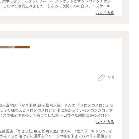
満車になっててびっくり👀 トーストセットとサンドウィッチセッ
ダーしたけど写真忘れました…ちなみに次男くんの白いチーズケーキは
ティングも人が絶えず混んでるけれど素敵なお店なのでおすすめで
もっとみる
315
蔵元直営店 『かき氷処 蔵元 松月氷室』さんの 『メロメロメロン』🍈
たっぷり味わえるメロメロメロン🍈 氷にかかっているメロンシロップ
イスの味そのものって感じでした🤣 一口食べた瞬間にあのメロンア
ルメロンシロップ（果汁10%）だそうです🍈 ． #栃木 #日光
もっとみる
ロン #ゴーラー隊#カキ氷 #ゆるり夏時間 #日光行脚 ． 2025年7月
蔵元直営店 『かき氷処 蔵元 松月氷室』さんの 『塩バターキャラメル』
るのかな⁈ 氷が溶けずに濃厚なクリームの味も下まで味わえて最後まで