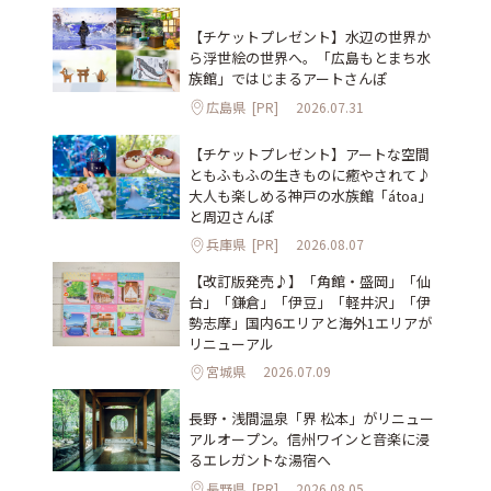
【チケットプレゼント】水辺の世界か
ら浮世絵の世界へ。「広島もとまち水
族館」ではじまるアートさんぽ
広島県
[PR]
2026.07.31
【チケットプレゼント】アートな空間
ともふもふの生きものに癒やされて♪
大人も楽しめる神戸の水族館「átoa」
と周辺さんぽ
兵庫県
[PR]
2026.08.07
【改訂版発売♪】「角館・盛岡」「仙
台」「鎌倉」「伊豆」「軽井沢」「伊
勢志摩」国内6エリアと海外1エリアが
リニューアル
宮城県
2026.07.09
長野・浅間温泉「界 松本」がリニュー
アルオープン。信州ワインと音楽に浸
るエレガントな湯宿へ
長野県
[PR]
2026.08.05