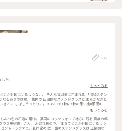
325
ました。
もっとみる
か外国にいるような、、 そんな雰囲気に包まれる 「那須ステン
うな石造りの建物。 館内の 圧倒的なステンドグラスと 柔らかな光と
ルさんに しばしうっとり。。 #ほんのり秋に#秋の思い出#那須#那
な那須旅#ぽかぽか #ベストトリップ2024
もっとみる
 はちみつ色の石造の建物。 英国のコッツウォルズ地方に残る 貴族の館
グラス美術館」さん。 木漏れ日の中、 まるでどこか外国にいるよう
礼拝堂の 壁一面のステンドグラスは 圧倒的な