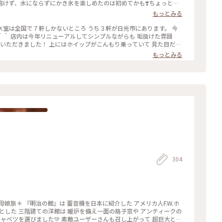
が溶けず、水にならずにかき氷を楽しめたのは初めてかも❣️ちょっと感
感じになりません⁇⁇←私だけ⁇⁇ それが無かったの🫢 最後の最後までス
もっとみる
光 #日光名物 #天然氷 #松月氷室#かき氷#塩バターキャラメル #ゴーラ
5年7月上旬
の氷室は全国で７軒しかないところ うち３軒が日光市にあります。 今
けた雰囲
もっとみる
那須の御用
😊 待つこと１時間30分、、 そしてかき氷
4 #かき氷 #ひんやりスイーツ #黒蜜 #いちご #松月氷室 #日光
304
娘旅＊ 『明治の館』は 蓄音機を日本に紹介した アメリカ人F.W.ホ
とした 三階建ての洋館は 暖炉を備え一面の格子窓や アンティークの
キャベツを選びました💚 素敵ユーザーさんも召し上がって 超巨大との