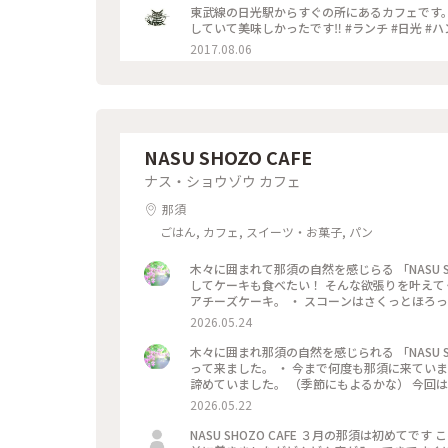
東武線の日光駅からすぐの所にあるカフェです
していて美味しかったです‼️ #ランチ #
2017.08.06
NASU SHOZO CAFE
ナス・ショウゾウ カフェ
那須
ごはん, カフェ, スイーツ・お菓子, パン
木々に囲まれて那須の自然を感じらる 「NASU S
してケーキも食べたい！ そんな欲張りを叶えて
アチーズケーキ。 ・ スコーンはさくっとほろ
い かぼちゃプリンも濃厚で美味しかった。 ・ そ
2026.05.24
離れゆるりと過ごせる 唯一無二のカフェ とっても
ナスショウゾウカフェ #木漏れ日のカフェ
木々に囲まれ那須の自然を感じられる 「NASU 
って来ました。 ・ 今まで何度も那須に来ていま
諦めていました。 （季節にもよるかな） 今回は
て、気になっていた ワイングラスに注がれた 
2026.05.22
の囀りをBGMに ゆるりと美味しい時間を。 ・ 店内
那須高原#那須カフェ#ちいさな列車旅
NASU SHOZO CAFE ３月の那須は初めてです この日は寒かったー 店内がとっても暖かくてホッとします 休日の開店