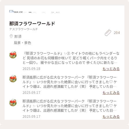
💜🤍 . . 写真は外から撮ったものです📷ˊ˗ . キュートな藤色のク
クション #GW #栃木 #足利 #アートな景色
マちゃんと 小さな動物の置物が可愛かったです♪ . . あしかが
フラワーパークの投稿つづきます🙌🏻 #あしかがフラワ
ーパーク #ふじのはな物語 #藤 #藤の花 #大藤 #GW #栃
木 #足利 #アートな景色
那須フラワーワールド
ナスフラワーワールド
204
那須
風景・景色
『那須フラワーワールド』✨② ケイトウの他にもラベンダーな
ど 見頃のお花も何種類か咲いて 足どり軽くパーク内をぐるり
と一回り。 緩やかな丘になっているので 歩くたびに新たな景
色に出会え、感動が止まりません✨ 2年前に登った、茶臼岳も
2025.09.18
もっとみる
綺麗に見えてましたが 帰る頃には雲の中へ。。☁️ 早起きして
きて大正解でした。 ・ 那須塩原駅から那須フラワーワールド
那須高原に広がる広大なフラワーパーク 『那須フラワーワー
までは 車（レンタカー）で40分ほど🚙 途中、牧場の牛の群れ
ルド』✨ いつか見たかった絶景に会いに行ってきました♡ ケ
に会ったり、りんご畑の中を走り抜けたり ジャンボとうもろ
イトウ畑は、出遅れ感満載でしたが（笑） 予定していた日
こし畑🌽がとにかく沢山あって 自然溢れる那須の町は、楽し
が、ピンポイントで晴れてくれて もうそれだけで大満足でし
2025.09.17
もっとみる
いのビックリ箱のようでした😊 5枚目は、いつか見た北海道の
た😊 標高600メートルから眺める、ケイトウ畑と那須連峰の美
景色と重なってしまい（笑） 思わず車を止めて、しばし見入っ
しさ✨ ケイトウもカラフルで、とても可愛かったです。 𖧷ケイ
那須高原に広がる広大なフラワーパーク 『那須フラワーワー
てしまうという♡ #那須フラワーワールド #栃木 #那須 #那須
トウの花言葉𖧷 気取り屋・個性・風変わり・おしゃれ ・ この
ルド』✨ いつか見たかった絶景に会いに行ってきました♡ ケ
高原 #ケイトウ #ラベンダー #茶臼岳 #那須連峰 #秋の装い #秋
日は早朝に家を出て那須塩原駅へ。 フラワーパークでは少し
イトウ畑は、出遅れ感満載でしたが（笑） 予定していた日
さんぽ
汗もかきましたが、 東京より幾分涼しくて、体も喜んでました
が、ピンポイントで晴れてくれて もうそれだけで大満足でし
2025.09.17
もっとみる
😊 #那須フラワーワールド #栃木 #那須 #那須高原 #フラワー
た😊 標高600メートルから眺める、ケイトウ畑と那須連峰の美
パーク #2週間遅かった #リベンジ誓う #ケイトウ #鶏頭 #那須
しさ✨ ケイトウもカラフルで、とても可愛かったです。 𖧷ケイ
連峰 #秋の装い #秋さんぽ #再投稿
トウの花言葉𖧷 気取り屋・個性・風変わり・おしゃれ #那須フ