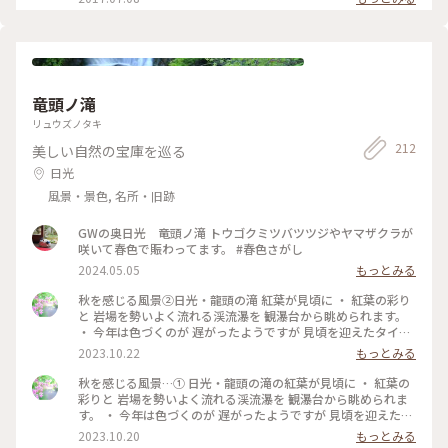
竜頭ノ滝
リュウズノタキ
212
美しい自然の宝庫を巡る
日光
風景・景色, 名所・旧跡
GWの奥日光 竜頭ノ滝 トウゴクミツバツツジやヤマザクラが
咲いて春色で賑わってます。 #春色さがし
2024.05.05
もっとみる
秋を感じる風景②日光・龍頭の滝 紅葉が見頃に ・ 紅葉の彩り
と 岩場を勢いよく流れる渓流瀑を 観瀑台から眺められます。
・ 今年は色づくのが 遅がったようですが 見頃を迎えたタイミ
ングで 訪れることが出来て 良かったです。 #私のことりっぷ
2023.10.22
もっとみる
旅 #秋さんぽ #日光 #紅葉 #日光旅 #龍頭の滝#奥日光#日光紅
葉#奥日光紅葉
秋を感じる風景…① 日光・龍頭の滝の紅葉が見頃に ・ 紅葉の
彩りと 岩場を勢いよく流れる渓流瀑を 観瀑台から眺められま
す。 ・ 今年は色づくのが 遅がったようですが 見頃を迎えたタ
イミングで 訪れることが出来て 良かったです。 2023.10.19 #
2023.10.20
もっとみる
私のことりっぷ旅 #秋さんぽ #日光#日光旅 #龍頭の滝#紅葉#