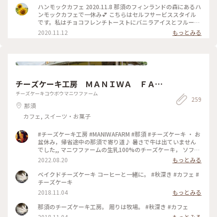
ロアもあり、わんちゃんとゆらゆらくつろいでいる人もいまし
ハンモックカフェ 2020.11.8 那須のフィンランドの森にあるハ
た。 #自然にふれる #ことりっぷ栃木 #那須 #カフェ #ハンモッ
ンモックカフェで一休み💕 こちらはセルフサービススタイル
クカフェ#フィンランドの森
です。私はチョコフレンチトーストにバニラアイスとフルーツ
と添えたもの、夫はトマトパスタです😊 入口近くに可愛いコ
2020.11.12
もっとみる
ーナーがあって、雑貨を売ってるのかな？と思ったら、カトラ
リーや調味料をお好みで持って行けるスペースでした。 この
日は結婚記念日で、チョコフレンチがケーキ代わりになりまし
た😆 カフェのあとは、フィンランドの森にあるお店でチーズ
とソーセージとパンをお土産に買って帰りました。 那須に行
ったのは3回目ですが、まだまだ行きたいお店がいっぱいです
チーズケーキ工房 ＭＡＮＩＷＡ ＦＡＲ
💕 #フィンランドの森 #ハンモックカフェ #ハンモック #カフ
ェ #那須 #栃木
Ｍ
チーズケーキコウボウマニワファーム
259
那須
カフェ, スイーツ・お菓子
#チーズケーキ工房 #MANIWAFARM #那須 #チーズケーキ ・ お
盆休み，帰省途中の那須で寄り道♪ 暑さで牛は出ていません
でした,, マニワファームの生乳100%のチーズケーキ， ソフト
クリームはコクがあり， サッパリしていて美味しい♡
2022.08.20
もっとみる
ベイクドチーズケーキ コーヒーと一緒に。 #秋深き #カフェ #
チーズケーキ
2018.11.04
もっとみる
那須のチーズケーキ工房。 周りは牧場。 #秋深き #カフェ
2018.11.04
もっとみる