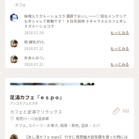
カフェ
味噌入りガトーショコラ 濃厚でおいし〜〜♡ 和なインテリア
もオシャレで素敵です！ ♯日光珈琲 ♯キャラメルカフェオレ
♯ガトーショコラ
2018.11.24
もっとみる
桃 練乳がけ。
2018.07.21
もっとみる
氷あんみつ。
2018.07.21
もっとみる
足湯カフェ『ｅｓｐｏ』
アシユカフェエスポ
332
カフェと足湯でリラックス
鬼怒川・川治温泉郷
カフェ, スイーツ・お菓子, 風景・景色, 温泉・スパ
【あし湯カフェ espo】 行きに鬼怒楯大岩吊橋を渡った時には