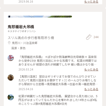
・ 願いが叶うといいな。 ・ 紙ヒコーキは一機¥100です。
2019.06.16
もっとみる
（水に溶ける素材） #初夏の彩り #日光#ことりっぷ日光#日光
パワースポット#パワースポット#神橋
鬼怒楯岩大吊橋
キヌタテイワオオツリバシ
244
スリル満点の歩行者専用吊り橋
鬼怒川・川治温泉郷
風景・景色
『鬼怒楯岩大吊橋』 ＊ぽかぽか熱海厳寒日光母娘旅＊ 温泉街
から徒歩15分 鬼怒川渓谷にかかる吊橋です。 紅葉の時期では
ありませんが 紺碧の流れが綺麗でした💙 細い橋はかなり揺れ
ます🤣 渓谷を吹く風が強くて 凍える寒さでした🥶 宇都宮と違
2026.03.24
もっとみる
いやはり日光へ来ると 寒さ厳しかったです💦 ・ ・ #ちいさな
列車旅 #ぽかぽか熱海厳寒日光母娘旅 #母娘旅 #ことりっぷ日
【鬼怒川温泉】 翌日はギリギリまでお宿でのんびりさせてい
光 #ことりっぷ栃木 #ドライブ #日光ドライブ #鬼怒楯岩大吊
ただいて鬼怒川温泉をお散歩です🚶🚶‍♂️ のーんびりお喋りしな
橋 #吊橋 #橋 #鬼怒川温泉 #鬼怒川 #日光 #日光市 #栃木県 #栃
がら駅前から立岩橋→鬼怒楯岩大吊橋→古釜の滝→楯岩鬼怒姫
木
神社→鬼怒川駅前広場の足湯 鬼怒太の湯と温泉街を小さくく
2025.04.16
もっとみる
るっとしてきました👣 私たち以外にもちらほらお散歩をする
人たちもいて みなさんのんびりとした時間を楽しまれていま
紅葉が綺麗だった鬼怒楯岩大吊橋。 展望台から見た枝には、5
した🥰 スポットは奇跡的に青空がのぞいた一枚が撮れた📸鬼
円玉がはまっていてなんだか心を奪われました! #秋さんぽ#私
怒楯大岩吊橋にしてあります📍 （2025.3.30） #温泉 #温泉街
のことりっぷ旅#鬼怒楯岩大吊橋#日光