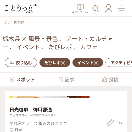
ガイド・マガジン
栃木県
栃木県
×
風景・景色
、
アート・カルチャ
ー
、
イベント
、
たびレポ
、
カフェ
絞り込む
たびレポ
イベント
アクティビ
スポット
記事
投稿
日光珈琲 御用邸通
ニッコウコーヒーゴヨウテイドオリ
497
隠れ家カフェで和みのひととき
日光