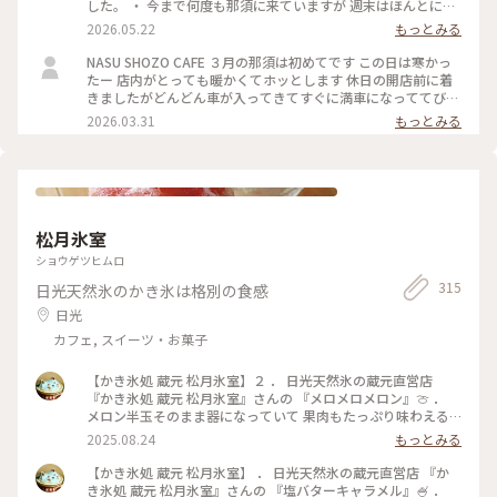
高原の自然を感じながら 日常から離れゆるりと過ごせる 唯一
した。 ・ 今まで何度も那須に来ていますが 週末はほんとに混
無二のカフェ とっても素敵なカフェでした。 #ちいさな列車旅
んでいて 1、2時間待ちは当たり前で ずっと諦めていました。
2026.05.22
もっとみる
#那須高原 #那須カフェ #ナスショウゾウカフェ #木漏れ日のカ
（季節にもよるかな） 今回は平日に行けたので それほど待た
フェ
ずに案内して頂けました。 ・ そして、気になっていた ワイン
NASU SHOZO CAFE ３月の那須は初めてです この日は寒かっ
グラスに注がれた ホットのウインナーコーヒーを 那須の自然
たー 店内がとっても暖かくてホッとします 休日の開店前に着
を感じられる テラス席で鳥の囀りをBGMに ゆるりと美味しい
きましたがどんどん車が入ってきてすぐに満車になっててびっ
時間を。 ・ 店内も魅力的で素敵。 ・ #ナスショウゾウカフェ
くり👀 トーストセットとサンドウィッチセット かぼちゃプリ
2026.03.31
もっとみる
#nasushozocafe #那須高原#那須カフェ#ちいさな列車旅
ンと白いチーズケーキもオーダーしたけど写真忘れました…ち
なみに次男くんの白いチーズケーキは『バカうま』とのこと
テイクアウトもウェイティングも人が絶えず混んでるけれど素
敵なお店なのでおすすめです！
松月氷室
ショウゲツヒムロ
315
日光天然氷のかき氷は格別の食感
日光
カフェ, スイーツ・お菓子
【かき氷処 蔵元 松月氷室】２ ． 日光天然氷の蔵元直営店
『かき氷処 蔵元 松月氷室』さんの 『メロメロメロン』🍈 ．
メロン半玉そのまま器になっていて 果肉もたっぷり味わえる
メロメロメロン🍈 氷にかかっているメロンシロップが 昔なが
2025.08.24
もっとみる
らのメロン型の容器に入ったメロンアイスの味そのものって感
じでした🤣 一口食べた瞬間にあのメロンアイスが浮かぶ 不思
【かき氷処 蔵元 松月氷室】 ． 日光天然氷の蔵元直営店 『か
議な感覚🍈 ． 松月氷室さんオリジナルメロンシロップ（果汁
き氷処 蔵元 松月氷室』さんの 『塩バターキャラメル』🍧 ．