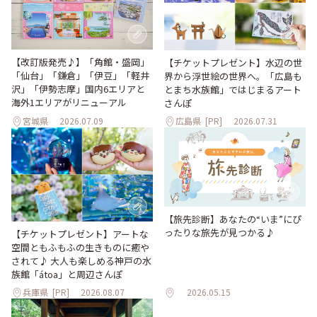
【改訂版発売♪】「角館・盛岡」
【チケットプレゼント】水辺の世
「仙台」「鎌倉」「伊豆」「軽井
界から浮世絵の世界へ。「広島も
沢」「伊勢志摩」国内6エリアと
とまち水族館」ではじまるアート
海外1エリアがリニューアル
さんぽ
宮城県
2026.07.09
広島県
[PR]
2026.07.31
【旅先診断】あなたの“いま”にぴ
ったりな旅先が見つかる♪
【チケットプレゼント】アートな
空間ともふもふの生きものに癒や
されて♪ 大人も楽しめる神戸の水
族館「átoa」と周辺さんぽ
兵庫県
[PR]
2026.08.07
2026.05.15