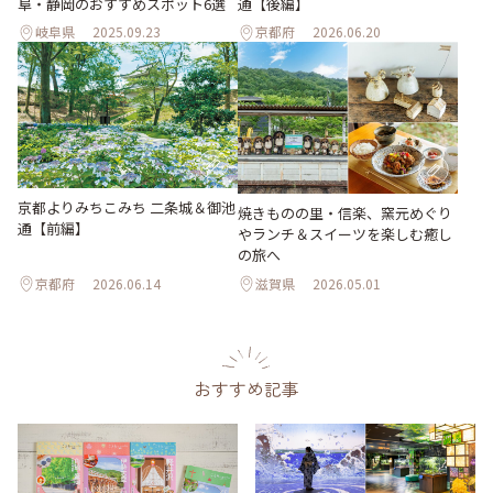
阜・静岡のおすすめスポット6選
通【後編】
岐阜県
2025.09.23
京都府
2026.06.20
京都よりみちこみち 二条城＆御池
焼きものの里・信楽、窯元めぐり
通【前編】
やランチ＆スイーツを楽しむ癒し
の旅へ
京都府
2026.06.14
滋賀県
2026.05.01
おすすめ記事