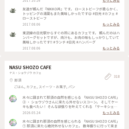
2017.10.16
もっとみる
くて美味しかったです😋💓タレが甘めだったのが少し残念です
が、ローストビーフもしっかり量があって満足♪ ハンバーグ
友達が頼んだ『NIKKO丼』です。 ローストビーフが柔らかく、
も数量限定のオススメなので、そちらも気になります🍴 #かま
トッピングの湯葉もまた美味しかったです😃 #日光 #カフェ #
やカフェ#日光#カフェ#レストラン#ランチ#NIKKO丼#日光湯
ローストビーフ
葉#湯葉#ローストビーフ#丼#数量限定#行列
2017.08.06
もっとみる
東武線の日光駅からすぐの所にあるカフェです。 頼んだのはハ
ンバーグセットですが、肉汁も、お肉の味もしっかりしていて
美味しかったです‼️ #ランチ #日光 #ハンバーグ
2017.08.06
もっとみる
NASU SHOZO CAFE
ナス・ショウゾウ カフェ
318
那須
ごはん, カフェ, スイーツ・お菓子, パン
木々に囲まれて那須の自然を感じらる 「NASU SHOZO CAFE」
② ・ ショウゾウさんに来たら外せないスコーン。 そしてケー
キも食べたい！ そんな欲張りを叶えてくれる 「ケーキシェス
タ」 私はかぼちゃプリン、 相方はレモンのレアチーズケー
2026.05.24
もっとみる
キ。 ・ スコーンはさくっとほろっと食感。 ベリージャムと固
めにホイップした 生クリームが最高に合い かぼちゃプリンも
木々に囲まれ那須の自然を感じられる 「NASU SHOZO CAFE」
濃厚で美味しかった。 ・ そして SHOZOさんの空気感や 那須
① 那須に来たら絶対外せないカフェ。 数年振りに行って来ま