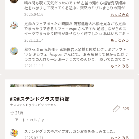
晴れ間も覗く天気だったのですが 古釜の滝から楯岩鬼怒姫神
社をお参りして戻ってくる途中に突然のミゾレまじりの雨が😫
☔ 駆け足で吊橋を渡ってその先にあるあし湯カフェで雨宿りで
2025.04.16
もっとみる
す☕️ こちらのカフェはホテルサンシャイン鬼怒川さんのカフェ
です 宿泊してなくてもカフェ利用ができました🙆‍♀️ 注文する時
足湯カフェであったか時間♨️ 鬼怒楯岩大吊橋を見ながら足湯
にあし湯利用ですと伝えるとありがたいことにタオルも貸して
でまったりできるカフェ・espoさんです☕️ 足湯しながらのス
もらえます(*´꒳`*) 雨に濡れたのと気温が寒かったのであった
イーツでまったり時間が幸せなひと時でした☺️ 私はいちごミ
かいコーヒーを頂こうかと思ったんですが あし湯に浸かりな
ルク🍓のドリンクをいただきました！ 冷たかったけれど、足湯
2021.12.14
もっとみる
がらなのでせっかくだから鬼怒川サイダーのいちごにしてみま
しながらなのでちょうどよかったです😊 母はアイスやゼリー
した🍓 サイダーは人工的なイチゴの味ではなくちゃんと果汁
などが中に入っている、珈琲モンブランを頼みました！ コー
秋りっぷ in 鬼怒川✨ 鬼怒楯岩大吊橋と紅葉とクレミアソフト
のイチゴの味がしてめちゃ美味しかったです😋 おまけの4枚目
ヒーパウダーの紅葉🍁が秋らしかったです。 高い所が苦手で、
♡ 足湯カフェ『espo』さんにて。 お天気良くて良かった♬ テ
はお手洗いをお借りした際にホテルサンシャイン鬼怒川さんの
吊橋は途中までしか渡れなかったのでカフェからの素敵な眺め
ラスでのんびり→足湯→テラスでのんびり。 空いてたのでこ
ロビーを通るんですが 何故かシロクマさんがいらっしゃいま
を楽しめてよかったです✨ 入った時は熱めかな？と思ったけれ
れをエンドレスで（笑） ブルーハワイの炭酸氷（コオリなん
2021.11.13
もっとみる
してびっくり🐻‍❄️ｶﾞｵｰ あとお手洗いのマークもイチゴちゃんで
ど、慣れてくると心地よくて、ついつい長居をしてしまいまし
です🧊）が 青空とリンクしているようでした💙 #足湯カフェ
可愛かったです🍓さすが栃木✨🍓✨ （2025.3.30） #足湯 #足湯
た(笑) お湯の音も癒し効果ありです😌 足がぽかぽかになって、
#espo #ホテルサンシャイン鬼怒川内 #スイーツ #鬼怒楯岩大
カフェ #ご当地サイダー #温泉 #お散歩 #温泉街 #鬼怒川温泉 #
とっても気持ちよかった☺️ 秋〜冬にぴったりな足湯カフェで
吊橋 #紅葉 #鬼怒川温泉 #私のことりっぷ #秋日和 #平日ららら
雪の日光鬼怒川温泉ぶらり旅 #週末2泊2日旅 #鬼怒川 #ことり
す♨️ 📷:2021.11.10 Wed. #あったか時間 #足湯 #足湯カフェ #
っぷ日光
カフェ #カフェ巡り #スイーツ #秋日和 #私のことりっぷ #吊橋
#絶景 #ぽかぽか #気持ちいい #鬼怒川 #栃木 #milkのミルキー
那須ステンドグラス美術館
な毎日
ナスステンドグラスビジュツカン
325
那須
アート・カルチャー
ステンドグラスやパイプオルガン演奏を楽しみました。
2025.02.21
もっとみる