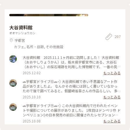
龍頭の滝紅葉 #iPhone撮影
大谷資料館
オオヤシリョウカン
207
宇都宮
カフェ, 名所・旧跡, その他施設
大谷資料館 2025.11.1 1ヶ月前に訪問しました！ 大谷資料館
（おおやしりょうかん）は、栃木県宇都宮市にある、大谷石
（おおやいし）の採石場跡を利用した博物館です。 一番の見ど
ころは、地下に広がる巨大な採掘場跡です。 • 規模: 広さ約2万
2025.12.02
もっとみる
平方メートル、深さは平均で地下30メートルにも及びます。ま
るで地下神殿やピラミッドの内部のような、幻想的で圧倒的な
🚗宇都宮ドライブ⑫🚗💨 大谷資料館で赤い不思議なアート作
空間です。 • 温度: 年間を通して平均気温が8℃前後と低く、夏
品がありましたよ。 なんかその場には詳しく書いていなかっ
でも涼しいです（訪問の際は上着があると良いでしょう）。 •
たので後で調べてみると、假屋崎省吾さんの作品らしい。 多
歴史: 大谷石の採掘の歴史や、手掘り時代から機械化への変遷
分10年くらい前に飾られたもの。 美しかったですが、もう少
2025.10.10
もっとみる
などを知ることができます。 • 活用: その独特の雰囲気から、
し詳細がわかるようにしてくれてもいいのにね…って少し思い
映画やドラマ、プロモーションビデオの撮影場所としてよく使
ました😟 この空間の雰囲気に合ったアート作品でしたよ✨✨
🚗宇都宮ドライブ⑪🚗💨 この大谷資料館内で行われたイベン
われるほか、コンサートやイベント会場としても利用されてい
通路に置いてある照明💡のカバーも大谷石で作られているよう
トや撮影についての展示がありました。 1枚目はドンペリ😳 ド
ます。 るろうに剣心の撮影も行われたようです。 想像以上に
でとても素敵でした☺️✨✨ . 大谷資料館はここまで☺️ .
ンペリニョン🍾の日本発売の前日に開催されたレセプションで
迫力がある場所でした^ ^ 行って良かったー！
2025.09.23 . #ドライブ #みきちのドライブ #宇都宮 #大谷石 #
のフォトセッション用のエンブレムだそう。🥂 . その他見なが
2025.10.08
もっとみる
秋の装い #アート
ら 勇者ヨシヒコだ❣️ とか、 翔んで埼玉だ❣️ とか言いながら楽
しみました🤭 . もう少し続きます☺️ . 2025.09.23 . #ドライブ #