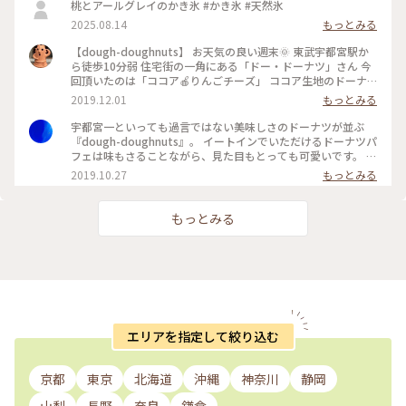
桃とアールグレイのかき氷 #かき氷 #天然氷
2025.08.14
もっとみる
【dough-doughnuts】 お天気の良い週末🌞 東武宇都宮駅か
ら徒歩10分弱 住宅街の一角にある「ドー・ドーナツ」さん 今
回頂いたのは「ココア🍎りんごチーズ」 ココア生地のドーナ
ツの中に食感の残る🍎とクリームチーズ 本当に揚げてるの❓と
2019.12.01
もっとみる
思えるくらい油っぽさがなく パンケーキを食べているような
感じで美味しい(*´꒳`*) 無農薬有機栽培の月ヶ瀬紅茶（奈良
宇都宮一といっても過言ではない美味しさのドーナツが並ぶ
県）と共に（^人^） お向かいにはテイクアウト専門の店舗が
『dough-doughnuts』。 イートインでいただけるドーナツパ
あり 日替りで約15種類のドーナツを販売🍩 #dough-
フェは味もさることながら、見た目もとっても可愛いです。 今
doughnuts #ドードーナツ #宇都宮日帰り旅
の季節は、和栗のパフェです。 #宇都宮 #栃木 #スイーツ #ド
2019.10.27
もっとみる
ーナツ #カフェ #デザート #わたしの街 #お茶
もっとみる
エリアを指定して絞り込む
京都
東京
北海道
沖縄
神奈川
静岡