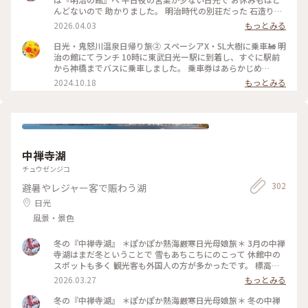
けの セットもありましたが 私と同じセットにしました。 する
んどないので 助かりました。 明治時代の別荘だった 石造りの
と 運ばれてきたロールキャベツの 大きさにびっくりΣ(°д°ﾉ)ﾉ
洋館は レトロモダンで 明治を代表する建物です✨ 私はカニク
2026.04.03
もっとみる
長さ10cmちかくの 超巨大ロールキャベツ❗️💦 直径30cmの大皿
リームコロッケと 前菜・スープ・サラダ・デザートの セット
にドーン！ 私も想定外の大きさ😂 ライスのお皿と比べても 大
にしました💕 サーモンのマリネ カボチャのポタージュ 湯波と
日光・鬼怒川温泉日帰り旅② スペーシアX・SL大樹に乗車🚂 明
きさがわかると思います！ トマトソースもなみなみと🍅 外国
干瓢のサラダと どれもボリュームたっぷり✨ 私はライスを半
治の館にてランチ 10時に東武日光ー駅に到着し、すぐに駅前
人男性に合わせているのか どう考えても大きすぎます💦 単品
分でお願いしましたが 普通くらいの量で、はて•́ω•̀)? 娘がそれ
から神橋までバスに乗車しました。 乗車券はあらかじめ
でも食べられるかという量に 前菜やポタージュもすごい量 湯
半分よ💦と 見ると娘のライスが大盛りでした🤣 外国人向けな
「NIKKO MaaS」（※）を購入しているので降車時にスマホで
2024.10.18
もっとみる
葉サラダも大きくて 食べ応えがありました！ 娘も頑張ってま
のか すべての量が多かったです💦 湯波で干瓢と野菜を巻いた
提示するだけで大丈夫です。 神橋からは目指すは「明治の
したが ライスも普通より大盛り😂 もちろん残しました🤣 美味
サラダは 日光に来て旅館でも出ましたが シャキシャキとして
館」。今日はここで早めのランチを食べます。 １１時からのオ
しかったけど〜規格外😂 もったいない…( °_° ) でもチーズケー
ものすごく美味しくて大好きです😍 日光の名産の湯波と干瓢
ープンに合わせて整理券が発行されているとのことで向かって
キは 食べました😆 超満腹になったので 日光プリンも食べれず
を 使われているのが 嬉しい逸品でした💕 カニクリームコロッ
みることしました。 番号は１４番。開店と同時に入店できま
でした🍮 ・ ・ #ちいさな列車旅 #美しい町 #レトロな街 #クラ
ケ🦀 あると必ず食べたい洋食😍 こちらも大きくて クリーミー
すと言われ、お店の前のお庭にある椅子でのんびりと待つこと
シカルな街 #ぽかぽか熱海厳寒日光母娘旅 #母娘旅 #ことりっ
でした✨ デザートはもちろん 明治の館のチーズケーキ ニルバ
にしました。 この「明治の館」は、蓄音機を日本に初めて紹
ぷ日光 #ことりっぷ栃木 #ドライブ #日光ドライブ #西洋料理
中禅寺湖
ーナ🧀 50年間愛され続ける伝統の味✨ デンマーククリームチ
介したアメリカの貿易商F.W.ホーンの別荘として建造されたも
明治の館 #明治の館 #ディナー #洋食 #ロールキャベツ #超巨大
ーズと 砂糖と卵だけ 低温でじっくり焼いて しっとりふんわり
ので、終戦時の外務大臣・重光葵が東京大空襲で家を失った際
チュウゼンジコ
ロールキャベツ #デザート #チーズケーキ #ニルバーナ #明治
です✨ 表面にはサワークリームを 上掛けされて 爽やかでレモ
に、一時この邸宅に疎開され、ここから降伏文書の調印式に向
の館チーズケーキ #日光スイーツ #日光ディナー #日光レスト
302
避暑やレジャー客で賑わう湖
ンの香り🍋 濃厚なチーズケーキが 食べられなくなった私には
かったとありました。（HPより抜粋） お店に一歩入ると、ク
ラン #日光ごはん #旅のごはん #日光 #日光市 #栃木 #栃木県
最高のチーズケーキです😍 美しい洋梨のソルベが 添えられて
ラシカルな雰囲気たっぷりの素敵なレストランです。 まんまる
日光
最後までさっぱり✨😆 大満足のディナーでしたが 満腹に💧🍽️
のハンバーグステーキもオムレツライスもとても美味しかった
風景・景色
・ ・ #ちいさな列車旅 #美しい町 #レトロな街 #クラシカルな
です。 昔ながらのガラス窓から、緑と青い空が少しゆらめいて
街 #ぽかぽか熱海厳寒日光母娘旅 #母娘旅 #ことりっぷ日光 #
見えました。 （※）「NIKKO MaaS」は、浅草から東武日光、
ことりっぷ栃木 #ドライブ #日光ドライブ #西洋料理明治の館
冬の『中禅寺湖』 ＊ぽかぽか熱海厳寒日光母娘旅＊ 3月の中禅
鬼怒川温泉エリアの電車、バスが2日間乗り放題で2500円のお
#明治の館 #ディナー #西洋料理 #洋食 #カニクリームコロッケ
寺湖はまだ冬ということで 雪もあちこちにのこって 休館中の
得なフリーパス。 通常料金よりもお安くお得です👍 #東武鉄道
#クリームコロッケ #コロッケ #湯波サラダ #湯波 #ゆば #名物
スポットも多く 観光客も外国人の方が多かったです。 標高が
#スペーシアX #SL大樹 #日光 #東武日光 #明治の館 #クラシカ
#ご当地グルメ #デザート #チーズケーキ #ニルバーナ #明治の
1269mという 日本一高い場所にある中禅寺湖 冬は水量が減る
ルな街 #２階も上がって #みたいな #電車旅
2026.03.27
もっとみる
館チーズケーキ #日光スイーツ #日光ディナー #日光レストラ
ため 「華厳の滝」もびっくりするほど 水量が少なく 滝つぼの
ン #日光ごはん #旅のごはん #日光 #日光市 #栃木 #栃木県
方は凍っていました。 冬枯れの山も相まって これが「華厳の
冬の『中禅寺湖』 ＊ぽかぽか熱海厳寒日光母娘旅＊ 冬の中禅