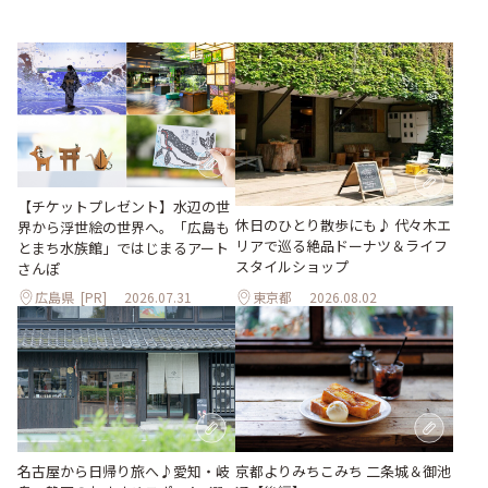
【チケットプレゼント】水辺の世
休日のひとり散歩にも♪ 代々木エ
界から浮世絵の世界へ。「広島も
リアで巡る絶品ドーナツ＆ライフ
とまち水族館」ではじまるアート
スタイルショップ
さんぽ
広島県
[PR]
2026.07.31
東京都
2026.08.02
名古屋から日帰り旅へ♪愛知・岐
京都よりみちこみち 二条城＆御池