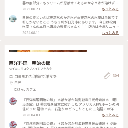
10%）だそうです🍈 ． #栃木 #日光 #日光名物 #天然氷 #松月
器の底部分にもクリームが忍ばせてあるのかな⁈ 氷が溶けずに
氷室#かき氷#メロメロメロン #ゴーラー隊#カキ氷 #ゆるり夏
濃厚なクリームの味も下まで味わえて最後まで美味しくいただ
2025.08.23
もっとみる
時間 #日光行脚 ． 2025年7月上旬
きました♪ てか⁉︎最後まで氷が溶けず、水にならずにかき氷を
楽しめたのは初めてかも❣️ちょっと感動🥹 ． かき氷って 最後
日光の夏といえば天然氷のかき氷🍧❄️ 天然氷の氷室は全国で７
の方は氷水になって飲む感じになりません⁇⁇←私だけ⁇⁇ それが無
軒しかないところ うち３軒が日光市にあります。 今日は松月
かったの🫢 最後の最後までスプーンで氷がすくえました🥄 ．
氷室さんの本店へ職場の後輩ちゃんと＾＾ 店内は今年リニュ
． #栃木 #日光 #日光名物 #天然氷 #松月氷室#かき氷#塩バタ
ーアルしてシンプルながらも 垢抜けた雰囲気。 迷いながらも
2024.08.11
もっとみる
ーキャラメル #ゴーラー隊#カキ氷 #ゆるり夏時間 #日光行脚
贅沢に生いちごスペシャルをいただきました！ 上にはホイッ
． 2025年7月上旬
プがこんもり乗っていて 見た目だけでも涼やかです✨✨ 整理券
をもらってお昼を食べに外出へ。 「バナナマンのせっかくグ
ルメ」で取り上げられた 地元のみなさんおすすめのオムライ
スを食べました🥚 なんと中サイズでサラダとスープがついて
1000円！ 那須の御用卵とデミグラスがとろとろで これはみん
西洋料理 明治の館
なファンになるなぁと思いました😊 待つこと１時間30分、、
そしてかき氷の順番がまわってきました！ 生いちごや中には
セイヨウリョウリメイジノヤカタ
ミルクが入っていたりと ボリューミーでおなかいっぱいにな
304
森に囲まれた洋館で洋食を
りました🤭 本当に待つ価値がありましたヽ(*＾ω＾*)ﾉ また自
分のご褒美でおいしい日光の天然氷のかき氷を 食べに行きた
日光
いです✨✨ #透明の世界 #ことりっぷ旅2024 #かき氷 #ひんや
ごはん, カフェ
りスイーツ #黒蜜 #いちご #松月氷室 #日光
『西洋料理明治の館』 ＊ぽかぽか熱海厳寒日光母娘旅＊ 『明
治の館』は 蓄音機を日本に紹介した アメリカ人F.W.ホーンの別
荘だった 建物です。 石造りのどっしりとした 三階建ての洋館
は 暖炉を備え一面の格子窓や アンティークの家具など 気品溢
2026.04.03
もっとみる
れる空間です✨ ・ 娘はロールキャベツを選びました💚 素敵ユ
ーザーさんも召し上がって 超巨大とのことだったので すごい
『西洋料理明治の館』 ＊ぽかぽか熱海厳寒日光母娘旅＊ 夕飯
大きいらしいよと 伝えましたが スープ・サラダ・デザートだ
は『明治の館』へ 平日夜の営業が少ない日光で お休みもほと