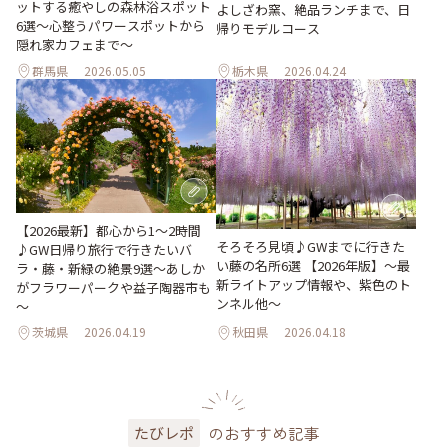
ットする癒やしの森林浴スポット
よしざわ窯、絶品ランチまで、日
6選～心整うパワースポットから
帰りモデルコース
隠れ家カフェまで～
群馬県
2026.05.05
栃木県
2026.04.24
【2026最新】都心から1～2時間
そろそろ見頃♪GWまでに行きた
♪GW日帰り旅行で行きたいバ
い藤の名所6選 【2026年版】～最
ラ・藤・新緑の絶景9選～あしか
新ライトアップ情報や、紫色のト
がフラワーパークや益子陶器市も
ンネル他～
～
茨城県
2026.04.19
秋田県
2026.04.18
のおすすめ記事
たびレポ