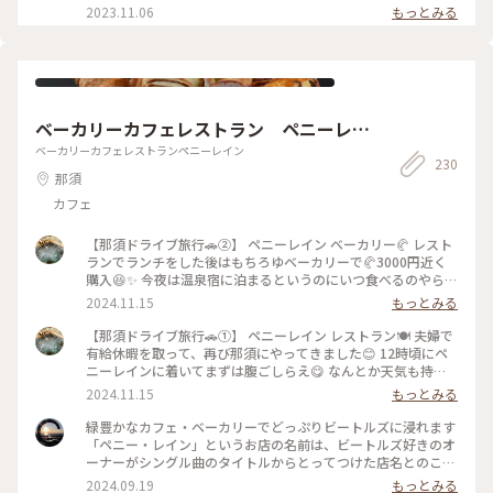
#鬼 #吊橋 #滝 #お散歩 #鬼怒川温泉 #鬼怒川 #雪の日光鬼怒川
2023.11.06
もっとみる
温泉ぶらり旅 #週末2泊2日旅 #ことりっぷ日光
ベーカリーカフェレストラン ペニーレイ
ン
ベーカリーカフェレストランペニーレイン
230
那須
カフェ
【那須ドライブ旅行🚗②】 ペニーレイン ベーカリー🥐 レスト
ランでランチをした後はもちろゆベーカリーで🥐3000円近く
購入😆✨ 今夜は温泉宿に泊まるというのにいつ食べるのやら笑
🤣ま、良いんです😁 最初は少し混雑していた店内も気付けば
2024.11.15
もっとみる
写真程度の感じに。 本当に平日で正解でしたね。 人混みと行
列は苦手なので😅 どれもこれも…本当に美味しそうで😆❣️ と
【那須ドライブ旅行🚗①】 ペニーレイン レストラン🍽️ 夫婦で
ても迷いました。 店内、店外共に常にビートルズの曲が流
有給休暇を取って、再び那須にやってきました😊 12時頃にペ
れ、色々なビートルズ由来の物が飾られていましたよ。 グッ
ニーレインに着いてまずは腹ごしらえ😋 なんとか天気も持っ
ズも売られていました。 . 2024/11/15 . #那須 #那須旅行 #ペ
たのでテラス席でいただくことに。 私はパエリア🥘 旦那はハ
2024.11.15
もっとみる
ニーレイン #ベーカリー #パン
ンバーグをダブルで🤣 ちょっとお高いけど美味しかったです
よ。 いつもは行列で大混雑らしいので、平日に来て良かった
緑豊かなカフェ・ベーカリーでどっぷりビートルズに浸れます
って思いました😆✨✨ それでも車はたくさん止まっていました
「ペニー・レイン」というお店の名前は、ビートルズ好きのオ
し、たくさんお客さんはいましたけどね！ 私はビートルズは
ーナーがシングル曲のタイトルからとってつけた店名とのこ
まあ好きな方ですが、旦那はストーンズ派だそうです🤣 もち
と。 お店に入ると焼き立てパンの香りが広がり、処狭しと美
2024.09.19
もっとみる