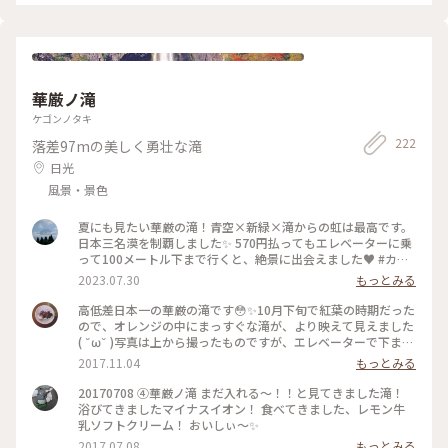
ろんこの後パンも買いました❣️ . 2024/11/15 . #秋の彩り #那須
味しそうなパンがならんでいます。 ベーカリーの奥にはレスト
#那須旅行 #ドライブ #ペニーレイン #カフェレストラン #ベー
ランがあり、店内席とテラス席があり、レストランでワンドリ
カリー
ンクオーダーすれば、ビートルズなどの写真が飾られたシック
な店内か、緑に囲まれた開放的なテラスかでいただくことがで
きます。 私は、往年のビートルズナンバーが流れる店内でどっ
ぷりビートルズに浸りながらコーヒーとケーキをいただきまし
華厳ノ滝
た。 ちなみに、テラス席は、ワンちゃんもOKなので、愛犬と
一緒に食事することもできます。 #ペニーレイン #ビートル
ケゴンノタキ
ズ #那須高原 #ベーカリー #カフェ
222
落差97mの美しく勇壮な滝
日光
風景・景色
夏にも見たい華厳の滝！青空×新緑×滝からの虹は最高です。
日本三名漠を制覇しました✨ 570円払ってもエレベーターに乗
って100メートル下まで行くと、絶景に出会えました♥️ #カメ
ラ旅 #私のことりっぷ旅
2023.07.30
もっとみる
高低差日本一の華厳の滝です😳✨10月下旬で紅葉の時期だった
ので、オレンジの中にまっすぐな滝が、より映えて見えました
( ˘ω˘ )写真は上から撮ったものですが、エレベーターで下まで
降りるとまた一段と迫力のある滝が見られます🙆🙆 #華厳の滝
2017.11.04
もっとみる
#日光#滝#紅葉#日本一
20170708 ④華厳ノ滝 まだ入れる〜！！と見てきました滝！
浴びてきましたマイナスイオン！ 食べてきました、レモン牛
乳ソフトクリーム！ おいしぃ〜✨
2017.07.08
もっとみる