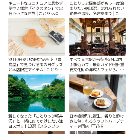
キュートなミニチュアに思わず
ことりっぷ編集部がもう一度泊
夢中♪鎌倉「イクスタン」で出
まりたい宿10選。忘れられない
会う小さな世界 | ことりっぷ
絶景や温泉、名建築まで | こと
りっぷ
8月10日だけの限定品も♪「豊
すべて東京駅から徒歩5分以内
島屋」で見つける鳩の日グッズ
♪駅近カフェ最新ガイド6選~重
と本店限定アイテム | ことりっ
要文化財の洋館カフェから、改
ぷ
札すぐのレトロ喫茶まで~ | こと
りっぷ
新しくなった「ことりっぷ軽井
日本橋兜町に誕生。香りと静け
沢」と一緒におでかけしたい注
さに包まれるクラフトハーブテ
目スポット13選【スタンプラリ
ィー専門店「TYNK
ー開催中】 | ことりっぷ
Kabutocho」 | ことりっぷ