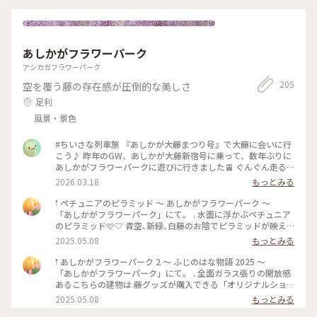
宇都宮 #みきちのドライブ #大谷石 #秋の装い #ドンペリ
あしかがフラワーパーク
アシカガフラワーパーク
205
空を覆う藤の存在感が圧倒的な美しさ
足利
風景・景色
#ちいさな列車旅 『あしかが大藤まつり号』で大藤に会いに行
こう♪ 昨年のGW、あしかが大藤新宿号に乗って、数年ぶりに
あしかがフラワーパークに遊びに行きました🚈 ぐんぐん走る
特急は渡良瀬川を越え、列車の窓一面に田園風景や新緑の美し
2026.03.18
もっとみる
い景色を楽しめます。 最寄り駅はあしかがフラワーパーク駅。
サラサラと風に揺れる紫の大藤、大量の花吹雪を舞わせる薄紅
𖡡 ペチュニアのピラミッド 〜 あしかがフラワーパーク 〜
の藤棚は圧巻でした。 レストランは並びましたが、下野牛や
「あしかがフラワーパーク」にて。 . 水面に浮かぶペチュニア
日光のマスなどのご当地グルメを園内の藤を眺めつつ楽しめま
のピラミッド🩷🤍 青空､新緑､白藤のお陰でピラミッドが映え
した。屋外テイクアウトでも藤ソフトなど充実しています。 お
ました🌈✨ 初めて成功したリフレクション( ˶ ᷇ 𖥦 ᷆ ˵ ) . アートな
2025.05.08
もっとみる
土産は藤のお花見をしている猫ちゃんを連れて帰りました🐈️ハ
景色を楽しめました🖼️𓈒𓏸 . . 3~5枚目は花売場付近にあった素敵
ンカチです(^-^) 首都圏から足利直行のJRの春の特別特急は今
な花手水💐 優しい色合いのお花がたくさん浮かんでました♪ .
𖡡 あしかがフラワーパーク 2 〜 ふじのはな物語 2025 〜
年も運行するようです。しかも増便です！ 車窓の旅に出掛けて
花で賑わう今の時期が1番いいですね🥰🌸 . 初めて来ましたが､
「あしかがフラワーパーク」にて。 . 全面ガラス張りの開放感
みてはいかがでしょうか🌸 #あしかがフラワーパーク #栃木県
とても素敵な所だったので また来年も行きたいです💜🤍🩷 .
あるこちらの建物は 藤グッズが購入できる「オリジナルショ
#あしかが大藤まつり号
長々とお付き合い頂き､ありがとうございました。 . . 写真は
ップ」です。 . 藤色の傘やハンカチ､ハンドクリーム 素敵な花
2025.05.08
もっとみる
2025.05.01に撮りました📷ˊ˗ #あしかがフラワーパー
器など様々なグッズがあり 多くの女性客で賑わっていました
ク #ふじのはな物語 #白藤 #ペチュニア #花手水 #リフレ