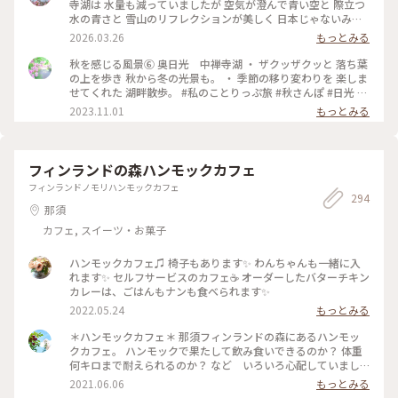
滝」！？という感じ💦 やはり紅葉の時期に 見てみたかったで
寺湖は 水量も減っていましたが 空気が澄んで青い空と 際立つ
す😆 静かな湖は何度見ても美しく 心から癒されました✨💙 ・
水の青さと 雪山のリフレクションが美しく 日本じゃないみた
正面から見るスワンボート アオレンジャー？ モモレンジャ
いに 素敵な景色を見せてくれました💙 紅葉の季節が最高なの
2026.03.26
もっとみる
ー？ 緑や桃色の仮面を被った 戦隊のように見えました🤣 ・ ・
は わかっていましたが 私たちには初めての 中禅寺湖✨ 冬なら
#ちいさな列車旅 #ぽかぽか熱海厳寒日光母娘旅 #母娘旅 #こと
ではの景色を楽しめました🥰 ・ 湖畔にはたくさんのスワンボ
秋を感じる風景⑥ 奥日光 中禅寺湖 ・ ザクッザクッと 落ち葉
りっぷ日光 #ことりっぷ栃木 #ドライブ #日光ドライブ #冬の
ート🦢 白鳥のプリンセスや 個性的な黒鳥さんなど 春が来るの
の上を歩き 秋から冬の光景も。 ・ 季節の移り変わりを 楽しま
中禅寺湖 #冬の日光 #湖 #冬 #華厳の滝 #滝 #スワンボート #日
を待っていました💕 3月の中禅寺湖はシーズンオフ 素敵ユーザ
せてくれた 湖畔散歩。 #私のことりっぷ旅 #秋さんぽ #日光 #
光 #日光市 #栃木県 #栃木
ーさんたちの 投稿を見て行きたかった 英国大使館別荘などは
紅葉 #奥日光 #中禅寺湖
2023.11.01
もっとみる
閉館中🤣 残念ではありましたが 無理だと思っていたいろは坂
も 登って冬の静かな湖畔を ゆっくり散策できました🥰
2026.3.9 ・ ・ #ちいさな列車旅 #ぽかぽか熱海厳寒日光母娘旅
#母娘旅 #ことりっぷ日光 #ことりっぷ栃木 #ドライブ #日光ド
フィンランドの森ハンモックカフェ
ライブ #中禅寺湖 #冬の中禅寺湖 #冬の日光 #リフレクション #
フィンランドノモリハンモックカフェ
湖 #空 #山 #絶景 #雪景色 #スワンボート #日光 #日光市 #栃木
294
県 #栃木
那須
カフェ, スイーツ・お菓子
ハンモックカフェ♫ 椅子もあります✨ わんちゃんも一緒に入
れます✨ セルフサービスのカフェ☕️ オーダーしたバターチキン
カレーは、ごはんもナンも食べられます✨
2022.05.24
もっとみる
＊ハンモックカフェ＊ 那須フィンランドの森にあるハンモッ
クカフェ。 ハンモックで果たして飲み食いできるのか？ 体重
何キロまで耐えられるのか？ など いろいろ心配していまし
たが、ハンモックの座り心地はなかなか快適でした☺️ 椅子も
2021.06.06
もっとみる
あるので どちらに座っても大丈夫。 わんちゃん連れOKのフ