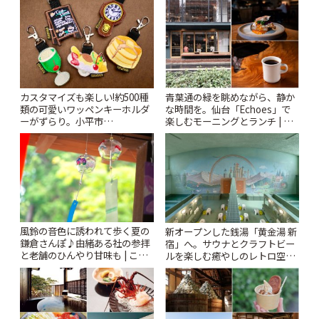
カスタマイズも楽しい!約500種
青葉通の緑を眺めながら、静か
類の可愛いワッペンキーホルダ
な時間を。仙台「Echoes」で
ーがずらり。小平市
楽しむモーニングとランチ | こ
「Kimamaya T&K」 | ことりっ
とりっぷ
ぷ
風鈴の音色に誘われて歩く夏の
新オープンした銭湯「黄金湯 新
鎌倉さんぽ♪由緒ある社の参拝
宿」へ。サウナとクラフトビー
と老舗のひんやり甘味も | こと
ルを楽しむ癒やしのレトロ空間
りっぷ
| ことりっぷ