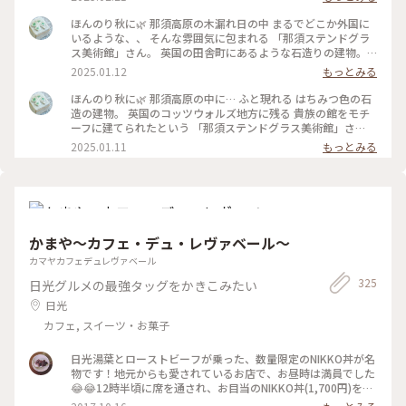
ほんのり秋に🌿 那須高原の木漏れ日の中 まるでどこか外国に
いるような、、 そんな雰囲気に包まれる 「那須ステンドグラ
ス美術館」さん。 英国の田舎町にあるような石造りの建物。
館内の 圧倒的なステンドグラスと 柔らかな光と影が なんとも
2025.01.12
もっとみる
美しくて。。 ウェディングカップルさんに しばしうっと
り。。 #ほんのり秋に#秋の思い出#那須#那須ステンドグラス
ほんのり秋に🌿 那須高原の中に… ふと現れる はちみつ色の石
美術館#柔らかな光の中で#小さな那須旅#ぽかぽか #ベストト
造の建物。 英国のコッツウォルズ地方に残る 貴族の館をモチ
リップ2024
ーフに建てられたという 「那須ステンドグラス美術館」さ
ん。 木漏れ日の中、 まるでどこか外国にいるような。。 館内
2025.01.11
もっとみる
には 美しいステンドグラスが配され セント・ラファエル礼拝
堂の 壁一面のステンドグラスは 圧倒的な美しさ。 ちょうど ア
ンティークオルゴールや パイプオルガンの演奏も。。 柔らか
な光と影と… 美しい時間が流れていました。 #ほんのり秋に#
秋の思い出#那須高原#那須ステンドグラス美術館#柔らかな光
の中で#ここはどこ？笑#小さな那須旅#ベストトリップ2024
かまや～カフェ・デュ・レヴァベール～
カマヤカフェデュレヴァベール
325
日光グルメの最強タッグをかきこみたい
日光
カフェ, スイーツ・お菓子
日光湯葉とローストビーフが乗った、数量限定のNIKKO丼が名
物です！地元からも愛されているお店で、お昼時は満員でした
😂😂12時半頃に席を通され、お目当のNIKKO丼(1,700円)をい
ただくことができました😄✨くるくると巻かれた日光湯葉が甘