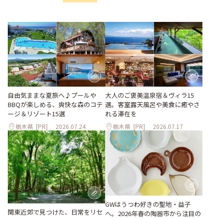
大人のご褒美温泉宿＆ヴィラ15
自由気ままな夏旅へ♪プールや
選。客室露天風呂や美食に癒やさ
BBQが楽しめる、爽快な森のコテ
れる滞在を
ージ＆リゾート15選
栃木県
[PR]
2026.07.24
栃木県
[PR]
2026.07.17
GWはうつわ好きの聖地・益子
関東近郊で見つけた、日常をリセ
へ。2026年春の陶器市から注目の