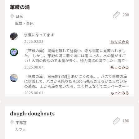
ラワーワールド #栃木 #那須 #那須高原 #フラワーパーク #2週
華厳の滝
間遅かった #リベンジ誓う #ケイトウ #鶏頭 #那須連峰 #秋の装
200
い #秋さんぽ
日光
風景・景色
氷瀑になってます
2026.02.23
もっとみる
【華厳の滝】 湯滝を離れて昼食中、急な雷雨に見舞われまし
た。 しかし、華厳の滝に着く頃には雨は止み、水の量がすご
い！大雨の後なので水量が多く、迫力満点の滝でした✨️ 雨でキ
ャンセルした人も多かったようで、人が少なく見やすかったで
2025.08.04
もっとみる
す！ #アートな景色 #日光 #華厳の滝
「華厳の滝」 日光旅行記1️⃣ あいにくの雨。。バスで華厳の滝
に到着して、バスから降りたら100m先も見えるか見えないか
の濃霧。 上から滝を覗いたら、全く見えなくてエレベーター
で下に降りても見えるか見えないかわからないけど、とりあえ
2025.06.01
もっとみる
ず降りてみました。 そしたらなんとサーって霧が晴れて、滝が
キレイに見えました♪雨だからか、水量も多く、とても迫力が
ありました♪マイナスイオンいっぱいな感じ😀 ほんの数分後
にはまた霧が広がってました。 #アートな景色 #絶景
dough-doughnuts
198
宇都宮
カフェ