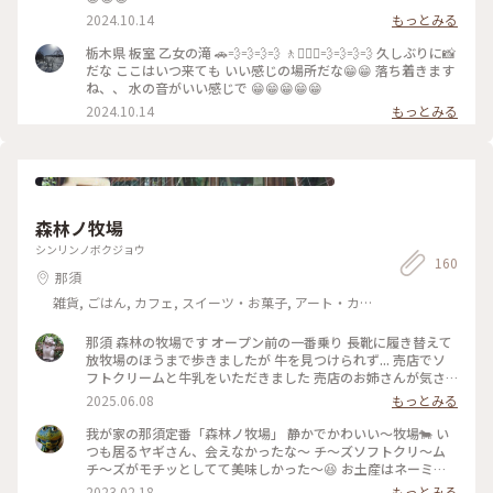
2024.10.14
もっとみる
栃木県 板室 乙女の滝 🚗💨💨💨💨 🚶🚶🏼‍♀️💨💨💨💨 久しぶりに📸
だな ここはいつ来ても いい感じの場所だな😁😁 落ち着きます
ね、、 水の音がいい感じで 😁😁😁😁😁
2024.10.14
もっとみる
森林ノ牧場
シンリンノボクジョウ
160
那須
雑貨, ごはん, カフェ, スイーツ・お菓子, アート・カ
ルチャー, ライフスタイル, 風景・景色, ホテル・宿, おみ
やげ
那須 森林の牧場です オープン前の一番乗り 長靴に履き替えて
放牧場のほうまで歩きましたが 牛を見つけられず... 売店でソ
フトクリームと牛乳をいただきました 売店のお姉さんが気さ
くに声をかけてくれて 楽しかったです 牛乳の瓶が可愛いく
2025.06.08
もっとみる
て、持って帰っていいか聞いたら、サッと水洗いしてくれまし
た 今度は料理を食べに行きたいです☺️ #森林ノ牧場 #那須
我が家の那須定番「森林ノ牧場」 静かでかわいい～牧場🐄 い
つも居るヤギさん、会えなかったな～ チ～ズソフトクリ～ム
チ～ズがモチッとしてて美味しかった～😆 お土産はネーミン
グが凄い❓️いのちのミートソース(これウマウマ) ・バターのい
2023.02.18
もっとみる