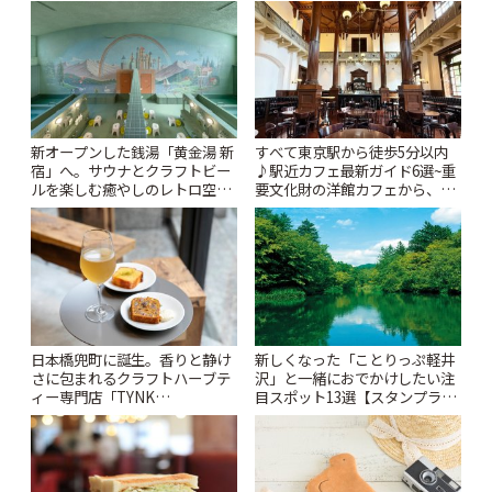
「Kimamaya T&K」 | ことりっ
ぷ
新オープンした銭湯「黄金湯 新
すべて東京駅から徒歩5分以内
宿」へ。サウナとクラフトビー
♪駅近カフェ最新ガイド6選~重
ルを楽しむ癒やしのレトロ空間
要文化財の洋館カフェから、改
| ことりっぷ
札すぐのレトロ喫茶まで~ | こと
りっぷ
日本橋兜町に誕生。香りと静け
新しくなった「ことりっぷ軽井
さに包まれるクラフトハーブテ
沢」と一緒におでかけしたい注
ィー専門店「TYNK
目スポット13選【スタンプラリ
Kabutocho」 | ことりっぷ
ー開催中】 | ことりっぷ