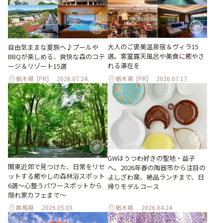
大人のご褒美温泉宿＆ヴィラ15
自由気ままな夏旅へ♪プールや
選。客室露天風呂や美食に癒やさ
BBQが楽しめる、爽快な森のコテ
れる滞在を
ージ＆リゾート15選
栃木県
[PR]
2026.07.24
栃木県
[PR]
2026.07.17
GWはうつわ好きの聖地・益子
関東近郊で見つけた、日常をリセ
へ。2026年春の陶器市から注目の
ットする癒やしの森林浴スポット
よしざわ窯、絶品ランチまで、日
6選～心整うパワースポットから
帰りモデルコース
隠れ家カフェまで～
群馬県
2026.05.05
栃木県
2026.04.24