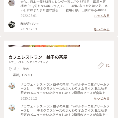
日光#奥日光#戦場ヶ原#秋いろとりどり#休日ドライブ#Myこ
☆*:.｡. 日本一周365日カレンダー🗓 .｡.:*☆ 3月1日 戦場ヶ原
とりっぷ
栃木 ˚✧₊⁎何もない美しさ⁎⁺˳✧༚ 3月になったとはいえ、寒
い日にはまだまだ雪が残る 戦場ヶ原。山間にある400haの
広大で何もない湿原 ゆえに、冬場には強い風が吹けば美
2022.03.01
もっとみる
しい雪の風紋が つくられる。 何もなく雪の風紋だけがあ
る景色も爽やかで広々とした綺麗な景色です。 #栃木#戦場ヶ
緑がきれい⭐️
原#雪景色
2019.07.13
もっとみる
カフェレストラン 益子の茶屋
カフェレストランマシコノチャヤ
82
益子・茂木
雑貨, イベント
📍カフェ・レストラン 益子の茶屋 : ꙳⋆ポルチーニ茸クリームソ
ースと デミグラスソースのふんわりオムライス 私は秋冬
限定のメニューをいただきました！ 2種類のソースが食欲をそ
そります😆 お野菜もたっぷりでワンプレートで大満足しまし
2025.02.12
もっとみる
た💕 : 益子の茶屋さんはドリンクバーもあり、ドリンクバーの
カップ類も全て益子焼✨ 好きな絵柄や形を見つけて楽しく食事
📍カフェ・レストラン 益子の茶屋 : ꙳⋆ポルチーニ茸クリームソ
ができちゃう🎵 飲み物の種類も豊富なので、思った以上に長
ースと デミグラスソースのふんわりオムライス 私は秋冬
居しちゃいました🍵 : ラテのカップは持ち手のないタイプをチ
限定のメニューをいただきました！ 2種類のソースが食欲をそ
ョイス🌟 近くにいたマダムに「素敵なカップを選びました