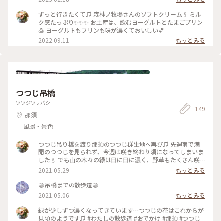
とこ・ビーフジャーキ 那須、最高～😀 #森林ノ牧場 #Myこと
りっぷ
ずっと行きたくて♫ 森林ノ牧場さんのソフトクリーム🍦 ミル
ク感たっぷり✨✨✨ お土産は、飲むヨーグルトとたまごプリン
🍮 ヨーグルトもプリンも味が濃くておいしい💕
2022.09.11
もっとみる
つつじ吊橋
ツツジツリバシ
149
那須
風景・景色
つつじ吊り橋を渡り那須のつつじ群生地へ再び♫ 先週雨で満
開のつつじを見られず、今週は咲き終わり頃になってしまいま
した💧 でも山の木々の緑は日に日に濃く、野草もたくさん咲
いていました♫ サラサドウダンが可愛らしく咲いてました✨
2021.05.29
もっとみる
😄吊橋までの散歩道😄
2021.05.06
もっとみる
緑が少しずつ濃くなってきています…つつじの花はこれからが
見頃のようです♫ #わたしの散歩道 #おでかけ #那須 #つつじ