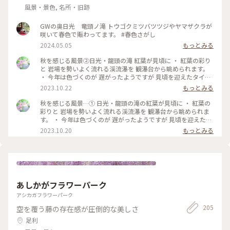
風景・景色, 名所・旧跡
GWの奥日光 竜頭ノ滝 トウゴクミツバツツジやヤマザクラが
咲いて春色で賑わってます。 #春色さがし
2024.05.05
もっとみる
秋を感じる風景②日光・龍頭の滝 紅葉が見頃に ・ 紅葉の彩り
と 岩場を勢いよく流れる渓流瀑を 観瀑台から眺められます。
・ 今年は色づくのが 遅がったようですが 見頃を迎えたタイミ
ングで 訪れることが出来て 良かったです。 #私のことりっぷ
2023.10.22
もっとみる
旅 #秋さんぽ #日光 #紅葉 #日光旅 #龍頭の滝#奥日光#日光紅
葉#奥日光紅葉
秋を感じる風景…① 日光・龍頭の滝の紅葉が見頃に ・ 紅葉の
彩りと 岩場を勢いよく流れる渓流瀑を 観瀑台から眺められま
す。 ・ 今年は色づくのが 遅がったようですが 見頃を迎えたタ
イミングで 訪れることが出来て 良かったです。 2023.10.19 #
2023.10.20
もっとみる
私のことりっぷ旅 #秋さんぽ #日光#日光旅 #龍頭の滝#紅葉#
龍頭の滝紅葉 #iPhone撮影
あしかがフラワーパーク
アシカガフラワーパーク
205
空を覆う藤の存在感が圧倒的な美しさ
足利