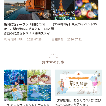
【2026年8月】東京のイベント26
福岡に新オープン「BEB5門司
選
港」。関門海峡の絶景とレトロな
街並みに浸るトキメキ海峡ステイ
福岡県
[PR]
2026.07.29
東京都
2026.07.31
おすすめ記事
【旅先診断】あなたの“いま”にぴ
ったりな旅先が見つかる♪
【チケットプレゼント】アートな