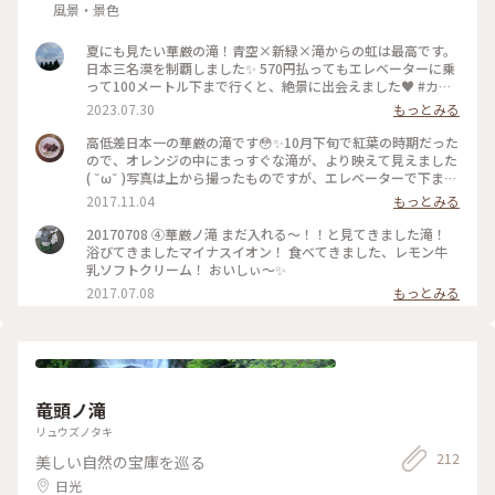
風景・景色
夏にも見たい華厳の滝！青空×新緑×滝からの虹は最高です。
日本三名漠を制覇しました✨ 570円払ってもエレベーターに乗
って100メートル下まで行くと、絶景に出会えました♥️ #カメ
ラ旅 #私のことりっぷ旅
2023.07.30
もっとみる
高低差日本一の華厳の滝です😳✨10月下旬で紅葉の時期だった
ので、オレンジの中にまっすぐな滝が、より映えて見えました
( ˘ω˘ )写真は上から撮ったものですが、エレベーターで下まで
降りるとまた一段と迫力のある滝が見られます🙆🙆 #華厳の滝
2017.11.04
もっとみる
#日光#滝#紅葉#日本一
20170708 ④華厳ノ滝 まだ入れる〜！！と見てきました滝！
浴びてきましたマイナスイオン！ 食べてきました、レモン牛
乳ソフトクリーム！ おいしぃ〜✨
2017.07.08
もっとみる
竜頭ノ滝
リュウズノタキ
212
美しい自然の宝庫を巡る
日光