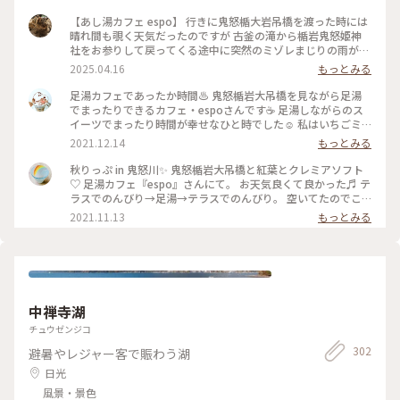
【あし湯カフェ espo】 行きに鬼怒楯大岩吊橋を渡った時には
晴れ間も覗く天気だったのですが 古釜の滝から楯岩鬼怒姫神
社をお参りして戻ってくる途中に突然のミゾレまじりの雨が😫
☔ 駆け足で吊橋を渡ってその先にあるあし湯カフェで雨宿りで
2025.04.16
もっとみる
す☕️ こちらのカフェはホテルサンシャイン鬼怒川さんのカフェ
です 宿泊してなくてもカフェ利用ができました🙆‍♀️ 注文する時
足湯カフェであったか時間♨️ 鬼怒楯岩大吊橋を見ながら足湯
にあし湯利用ですと伝えるとありがたいことにタオルも貸して
でまったりできるカフェ・espoさんです☕️ 足湯しながらのス
もらえます(*´꒳`*) 雨に濡れたのと気温が寒かったのであった
イーツでまったり時間が幸せなひと時でした☺️ 私はいちごミ
かいコーヒーを頂こうかと思ったんですが あし湯に浸かりな
ルク🍓のドリンクをいただきました！ 冷たかったけれど、足湯
2021.12.14
もっとみる
がらなのでせっかくだから鬼怒川サイダーのいちごにしてみま
しながらなのでちょうどよかったです😊 母はアイスやゼリー
した🍓 サイダーは人工的なイチゴの味ではなくちゃんと果汁
などが中に入っている、珈琲モンブランを頼みました！ コー
秋りっぷ in 鬼怒川✨ 鬼怒楯岩大吊橋と紅葉とクレミアソフト
のイチゴの味がしてめちゃ美味しかったです😋 おまけの4枚目
ヒーパウダーの紅葉🍁が秋らしかったです。 高い所が苦手で、
♡ 足湯カフェ『espo』さんにて。 お天気良くて良かった♬ テ
はお手洗いをお借りした際にホテルサンシャイン鬼怒川さんの
吊橋は途中までしか渡れなかったのでカフェからの素敵な眺め
ラスでのんびり→足湯→テラスでのんびり。 空いてたのでこ
ロビーを通るんですが 何故かシロクマさんがいらっしゃいま
を楽しめてよかったです✨ 入った時は熱めかな？と思ったけれ
れをエンドレスで（笑） ブルーハワイの炭酸氷（コオリなん
2021.11.13
もっとみる
してびっくり🐻‍❄️ｶﾞｵｰ あとお手洗いのマークもイチゴちゃんで
ど、慣れてくると心地よくて、ついつい長居をしてしまいまし
です🧊）が 青空とリンクしているようでした💙 #足湯カフェ
可愛かったです🍓さすが栃木✨🍓✨ （2025.3.30） #足湯 #足湯
た(笑) お湯の音も癒し効果ありです😌 足がぽかぽかになって、
#espo #ホテルサンシャイン鬼怒川内 #スイーツ #鬼怒楯岩大
カフェ #ご当地サイダー #温泉 #お散歩 #温泉街 #鬼怒川温泉 #
とっても気持ちよかった☺️ 秋〜冬にぴったりな足湯カフェで
吊橋 #紅葉 #鬼怒川温泉 #私のことりっぷ #秋日和 #平日ららら
雪の日光鬼怒川温泉ぶらり旅 #週末2泊2日旅 #鬼怒川 #ことり
す♨️ 📷:2021.11.10 Wed. #あったか時間 #足湯 #足湯カフェ #
っぷ日光
カフェ #カフェ巡り #スイーツ #秋日和 #私のことりっぷ #吊橋
#絶景 #ぽかぽか #気持ちいい #鬼怒川 #栃木 #milkのミルキー
中禅寺湖
な毎日
チュウゼンジコ
302
避暑やレジャー客で賑わう湖
日光
風景・景色