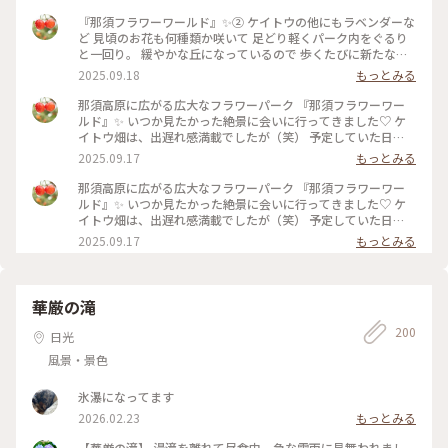
『那須フラワーワールド』✨② ケイトウの他にもラベンダーな
ど 見頃のお花も何種類か咲いて 足どり軽くパーク内をぐるり
と一回り。 緩やかな丘になっているので 歩くたびに新たな景
色に出会え、感動が止まりません✨ 2年前に登った、茶臼岳も
2025.09.18
もっとみる
綺麗に見えてましたが 帰る頃には雲の中へ。。☁️ 早起きして
きて大正解でした。 ・ 那須塩原駅から那須フラワーワールド
那須高原に広がる広大なフラワーパーク 『那須フラワーワー
までは 車（レンタカー）で40分ほど🚙 途中、牧場の牛の群れ
ルド』✨ いつか見たかった絶景に会いに行ってきました♡ ケ
に会ったり、りんご畑の中を走り抜けたり ジャンボとうもろ
イトウ畑は、出遅れ感満載でしたが（笑） 予定していた日
こし畑🌽がとにかく沢山あって 自然溢れる那須の町は、楽し
が、ピンポイントで晴れてくれて もうそれだけで大満足でし
2025.09.17
もっとみる
いのビックリ箱のようでした😊 5枚目は、いつか見た北海道の
た😊 標高600メートルから眺める、ケイトウ畑と那須連峰の美
景色と重なってしまい（笑） 思わず車を止めて、しばし見入っ
しさ✨ ケイトウもカラフルで、とても可愛かったです。 𖧷ケイ
那須高原に広がる広大なフラワーパーク 『那須フラワーワー
てしまうという♡ #那須フラワーワールド #栃木 #那須 #那須
トウの花言葉𖧷 気取り屋・個性・風変わり・おしゃれ ・ この
ルド』✨ いつか見たかった絶景に会いに行ってきました♡ ケ
高原 #ケイトウ #ラベンダー #茶臼岳 #那須連峰 #秋の装い #秋
日は早朝に家を出て那須塩原駅へ。 フラワーパークでは少し
イトウ畑は、出遅れ感満載でしたが（笑） 予定していた日
さんぽ
汗もかきましたが、 東京より幾分涼しくて、体も喜んでました
が、ピンポイントで晴れてくれて もうそれだけで大満足でし
2025.09.17
もっとみる
😊 #那須フラワーワールド #栃木 #那須 #那須高原 #フラワー
た😊 標高600メートルから眺める、ケイトウ畑と那須連峰の美
パーク #2週間遅かった #リベンジ誓う #ケイトウ #鶏頭 #那須
しさ✨ ケイトウもカラフルで、とても可愛かったです。 𖧷ケイ
連峰 #秋の装い #秋さんぽ #再投稿
トウの花言葉𖧷 気取り屋・個性・風変わり・おしゃれ #那須フ
ラワーワールド #栃木 #那須 #那須高原 #フラワーパーク #2週
華厳の滝
間遅かった #リベンジ誓う #ケイトウ #鶏頭 #那須連峰 #秋の装
200
い #秋さんぽ
日光
風景・景色
氷瀑になってます
2026.02.23
もっとみる
【華厳の滝】 湯滝を離れて昼食中、急な雷雨に見舞われまし