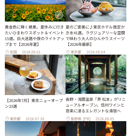
黄金色に輝く絶景。夏休みに行き
夏のご褒美に♪東京ホテル限定か
たいひまわりスポット＆イベント
き氷41選。ラグジュアリーな空間
15選。巨大迷路や夜のライトアッ
で味わう大人のひんやりスイーツ
プまで【2026年夏】
【2026年最新】
全国
2026.08.01
東京都
2026.08.04
長野・浅間温泉「界 松本」がリニ
【2026年7月】東京ニューオープ
ューアルオープン。信州ワインと
ン23選
音楽に浸るエレガントな湯宿へ
東京都
2026.07.30
長野県
[PR]
2026.08.05