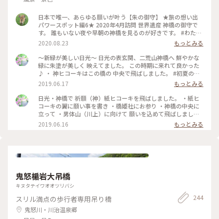
日本で唯一、あらゆる願いが叶う【朱の御守】 ★旅の想い出
パワースポット編6★ 2020年4月訪問 世界遺産 神橋の御守で
す。 誰もいない夜や早朝の神橋を見るのが好きです。 #わたし
の旅 #旅の想い出 #神橋 #日光 #御守 #朱の御守 #世界遺産 #ラ
2020.08.23
もっとみる
イトアップ #橋
〜新緑が美しい日光〜 日光の表玄関、二荒山神橋へ 鮮やかな
緑に朱塗が美しく 映えてました。 この時期に来れて良かった
♪ ・ 神ヒコーキはこの橋の 中央で飛ばしました。 #初夏の彩
り #夏旅2019 #日光#日光ことりっぷ#二荒山神橋#神橋
2019.06.17
もっとみる
日光・神橋で 祈願（神）紙ヒコーキを飛ばしました。 ・紙ヒ
コーキの翼に願い事を書き ・橋姫社にお参り ・神橋の中央に
立って ・男体山（川上）に向けて 願いを込めて飛ばしました
・ 願いが叶うといいな。 ・ 紙ヒコーキは一機¥100です。
2019.06.16
もっとみる
（水に溶ける素材） #初夏の彩り #日光#ことりっぷ日光#日光
パワースポット#パワースポット#神橋
鬼怒楯岩大吊橋
キヌタテイワオオツリバシ
244
スリル満点の歩行者専用吊り橋
鬼怒川・川治温泉郷