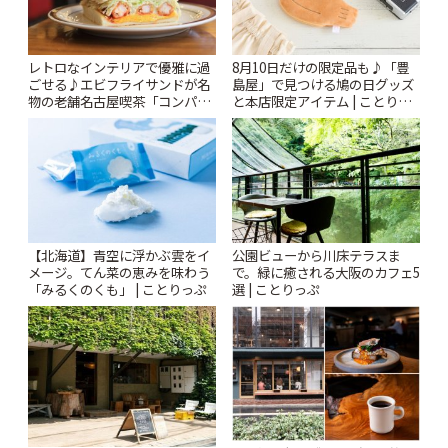
レトロなインテリアで優雅に過
8月10日だけの限定品も♪「豊
ごせる♪エビフライサンドが名
島屋」で見つける鳩の日グッズ
物の老舗名古屋喫茶「コンパル
と本店限定アイテム | ことりっ
御器所店」 | ことりっぷ
ぷ
【北海道】青空に浮かぶ雲をイ
公園ビューから川床テラスま
メージ。てん菜の恵みを味わう
で。緑に癒される大阪のカフェ5
「みるくのくも」 | ことりっぷ
選 | ことりっぷ