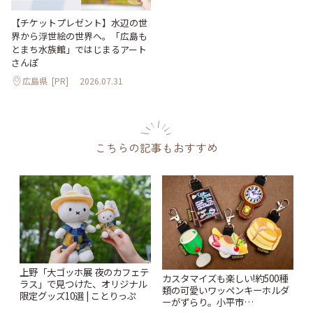
【チケットプレゼント】水辺の世
界から浮世絵の世界へ。「広島も
とまち水族館」ではじまるアート
さんぽ
広島県
[PR]
2026.07.31
こちらの記事もおすすめ
上野「大ゴッホ展 夜のカフェテ
カスタマイズも楽しい!約500種
ラス」で見つけた、オリジナル
類の可愛いワッペンキーホルダ
限定グッズ10選 | ことりっぷ
ーがずらり。小平市