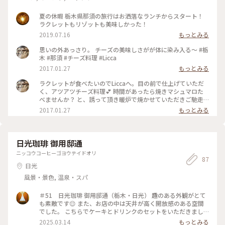
夏の休暇 栃木県那須の旅行はお洒落なランチからスタート！
ラクレットもリゾットも美味しかった！
2019.07.16
もっとみる
思いの外あっさり。 チーズの美味しさがが体に染み入る〜 #栃
木 #那須 #チーズ料理 #Licca
2017.01.27
もっとみる
ラクレットが食べたいのでLiccaへ。目の前で仕上げていただ
く、アツアツチーズ料理💕 時間があったら焼きマシュマロた
べませんか？ と、誘って頂き暖炉で焼かせていただきご馳走
になりました🙇🏼 #栃木 #那須 #チーズ料理 #ラクレット
2017.01.27
もっとみる
#licca
日光珈琲 御用邸通
ニッコウコーヒーゴヨウテイドオリ
87
日光
風景・景色, 温泉・スパ
＃51 日光珈琲 御用邸通（栃木・日光） 趣のある外観がとて
も素敵です😌 また、お店の中は天井が高く開放感のある空間
でした。 こちらでケーキとドリンクのセットをいただきまし
た。落ち着いた空間でひと休みできて、満足です✨ #喫茶店巡
2025.03.14
もっとみる