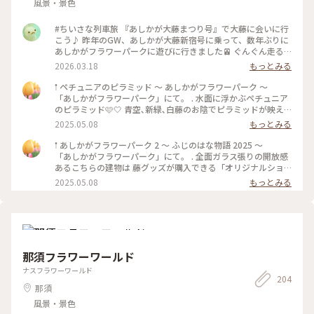
風景・景色
#ちいさな列車旅 『あしかが大藤まつり号』で大藤に会いに行
こう♪ 昨年のGW、あしかが大藤新宿号に乗って、数年ぶりに
あしかがフラワーパークに遊びに行きました🚈 ぐんぐん走る
特急は渡良瀬川を越え、列車の窓一面に田園風景や新緑の美し
2026.03.18
もっとみる
い景色を楽しめます。 最寄り駅はあしかがフラワーパーク駅。
サラサラと風に揺れる紫の大藤、大量の花吹雪を舞わせる薄紅
𖡡 ペチュニアのピラミッド 〜 あしかがフラワーパーク 〜
の藤棚は圧巻でした。 レストランは並びましたが、下野牛や
「あしかがフラワーパーク」にて。 . 水面に浮かぶペチュニア
日光のマスなどのご当地グルメを園内の藤を眺めつつ楽しめま
のピラミッド🩷🤍 青空､新緑､白藤のお陰でピラミッドが映え
した。屋外テイクアウトでも藤ソフトなど充実しています。 お
ました🌈✨ 初めて成功したリフレクション( ˶ ᷇ 𖥦 ᷆ ˵ ) . アートな
2025.05.08
もっとみる
土産は藤のお花見をしている猫ちゃんを連れて帰りました🐈️ハ
景色を楽しめました🖼️𓈒𓏸 . . 3~5枚目は花売場付近にあった素敵
ンカチです(^-^) 首都圏から足利直行のJRの春の特別特急は今
な花手水💐 優しい色合いのお花がたくさん浮かんでました♪ .
𖡡 あしかがフラワーパーク 2 〜 ふじのはな物語 2025 〜
年も運行するようです。しかも増便です！ 車窓の旅に出掛けて
花で賑わう今の時期が1番いいですね🥰🌸 . 初めて来ましたが､
「あしかがフラワーパーク」にて。 . 全面ガラス張りの開放感
みてはいかがでしょうか🌸 #あしかがフラワーパーク #栃木県
とても素敵な所だったので また来年も行きたいです💜🤍🩷 .
あるこちらの建物は 藤グッズが購入できる「オリジナルショ
#あしかが大藤まつり号
長々とお付き合い頂き､ありがとうございました。 . . 写真は
ップ」です。 . 藤色の傘やハンカチ､ハンドクリーム 素敵な花
2025.05.08
もっとみる
2025.05.01に撮りました📷ˊ˗ #あしかがフラワーパー
器など様々なグッズがあり 多くの女性客で賑わっていました
ク #ふじのはな物語 #白藤 #ペチュニア #花手水 #リフレ
💜🤍 . . 写真は外から撮ったものです📷ˊ˗ . キュートな藤色のク
クション #GW #栃木 #足利 #アートな景色
マちゃんと 小さな動物の置物が可愛かったです♪ . . あしかが
フラワーパークの投稿つづきます🙌🏻 #あしかがフラワ
ーパーク #ふじのはな物語 #藤 #藤の花 #大藤 #GW #栃
木 #足利 #アートな景色
那須フラワーワールド
ナスフラワーワールド
204
那須
風景・景色