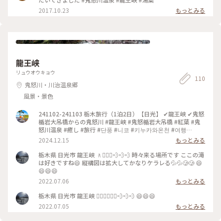
2017.10.23
もっとみる
龍王峡
リュウオウキョウ
110
鬼怒川・川治温泉郷
風景・景色
241102-241103 栃木旅行（1泊2日）【日光】 ✔︎龍王峡 ✔︎鬼怒
楯岩大吊橋からの鬼怒川 #龍王峡 #鬼怒楯岩大吊橋 #紅葉 #鬼
怒川温泉 #癒し #旅行 #단풍 #니코 #키누카와온천 #여행
#nikko #kinugawa #travel #ベストトリップ2024 #ぽかぽか
2024.12.15
もっとみる
#旅するマルシェ2024
栃木県 日光市 龍王峡 🚶🚶🏼‍♀️💨💨💨 時々来る場所です ここの滝
は好きですね😄 縦構図は拡大してかなりケラレる💦💦🥲🥲 😄
😄😄😄
2022.07.06
もっとみる
栃木県 日光市 龍王峡 🚶🏼‍♀️🚶🏼‍♀️💨💨💨 😄😄😄
2022.07.05
もっとみる