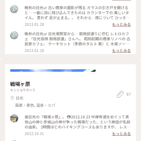
り #日光散歩 #建築めぐり #歴史探訪 #レトロ旅 #アートな景色
晩秋の日光🌿 古い商家の面影が残る ガラスの引き戸を開ける
と… 一番に目に飛び込んできたのは カウンター下の 美しいタ
イル。 思わず 足が止まる。。 それから…席について ひっそり
と（笑）辺りを見回す。 他にお客様がいない時間、 ゆったり
2023.01.28
もっとみる
まったりと 心地よいカフェ時間に。。 #日光さんぽ#日光珈琲
御用邸通#古民家カフェ#ゆるりカフェ時間#栃木カフェ#ファ
晩秋の日光🌿 日光東照宮から… 御用邸通りに佇む レトロカフ
ンタジーの世界 #Myことりっぷ #思い出投稿（2022.11月）
ェ 「日光珈琲 御用邸通」さんへ。 昭和初期の商家リノベの 古
民家カフェ。 ケーキセット（季節のタルト 栗）と 木苺ソーダ
を。 レトロな雰囲気の ゆったりとしたカフェで 甘いモノと 自
2023.01.28
もっとみる
家焙煎豆の 美味しいコーヒー、 きらきら きれいな色の ソーダ
で まったり ほっとひとやすみ。。 #日光さんぽ#日光珈琲御用
邸通#古民家カフェ#ゆるりカフェ時間#栃木カフェ#ファンタ
ジーの世界 #Myことりっぷ #思い出投稿
戦場ヶ原
センジョウガハラ
87
日光
風景・景色, 温泉・スパ
奥日光の『戦場ヶ原』。 📷2022.10.23 中禅寺湖をめぐって男
体山の神と赤城山の神が争った戦場だった、という神話が名前
の由来。 2時間ほどのハイキングコースもありますが、 レスト
ハウス郭公や三本松茶屋の駐車場（無料）から歩いて1、2分の
2022.10.31
もっとみる
『戦場ヶ原展望台(三本松)』はお手軽です。 #Ayu紅葉#栃木#