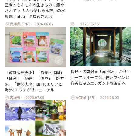
空間ともふもふの生きものに癒や
されて♪ 大人も楽しめる神戸の水
族館「átoa」と周辺さんぽ
兵庫県
[PR]
2026.08.07
2026.05.15
長野・浅間温泉「界 松本」がリニ
【改訂版発売♪】「角館・盛岡」
ューアルオープン。信州ワインと
「仙台」「鎌倉」「伊豆」「軽井
音楽に浸るエレガントな湯宿へ
沢」「伊勢志摩」国内6エリアと
海外1エリアがリニューアル
宮城県
2026.07.09
長野県
[PR]
2026.08.05