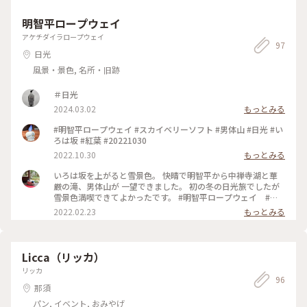
明智平ロープウェイ
アケチダイラロープウェイ
97
日光
風景・景色, 名所・旧跡
＃日光
2024.03.02
もっとみる
#明智平ロープウェイ #スカイベリーソフト #男体山 #日光 #い
ろは坂 #紅葉 #20221030
2022.10.30
もっとみる
いろは坂を上がると雪景色。 快晴で明智平から中禅寺湖と華
厳の滝、男体山が 一望できました。 初の冬の日光旅でしたが
雪景色満喫できてよかったです。 #明智平ロープウェイ #日
光
2022.02.23
もっとみる
Licca（リッカ）
リッカ
96
那須
パン, イベント, おみやげ