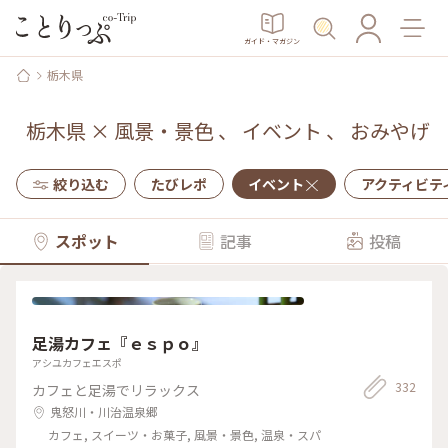
ガイド・マガジン
栃木県
栃木県
×
風景・景色
、
イベント
、
おみやげ
絞り込む
たびレポ
イベント
アクティビテ
スポット
記事
投稿
足湯カフェ『ｅｓｐｏ』
アシユカフェエスポ
332
カフェと足湯でリラックス
鬼怒川・川治温泉郷
カフェ, スイーツ・お菓子, 風景・景色, 温泉・スパ