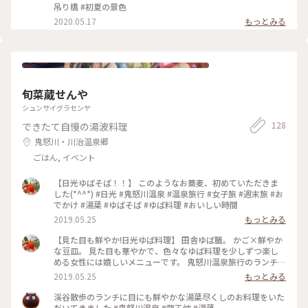
吊り橋 #初夏の景色
2020.05.17
もっとみる
旬菜蔵せんや
シュンサイグラセンヤ
128
できたて自慢の湯波料理
鬼怒川・川治温泉郷
ごはん, イベント
【日光ゆばそば！！】 このようなお蕎麦、初めていただきま
した(*^^*) #日光 #鬼怒川温泉 #温泉旅行 #女子旅 #週末旅 #お
でかけ #湯葉 #ゆばそば #ゆば料理 #おいしい時間
2019.05.25
もっとみる
【見た目も鮮やか!日光ゆば料理】 田舎ゆば膳。 かご×鮮やか
な豆皿。 見た目も華やかで、色々なゆば料理を少しずつ楽し
める女性には嬉しいメニューです。 鬼怒川温泉旅行のランチに
立ち寄りました。 ゆばさし くるくる巻かれた揚げ湯葉 ゆばの
2019.05.25
もっとみる
天ぷら etc. とても美味しゅうございました(^^)(^^) #日光 #鬼
怒川温泉 #温泉旅行 #週末旅 #女子旅 #おでかけ #湯葉 #揚げ湯
渓谷散歩のランチに目にも鮮やかな湯葉尽くしのお料理をいた
葉 #ご当地グルメ #おいしい時間 #ランチ
だいてきました #鬼怒川温泉 #龍王峡 #湯葉