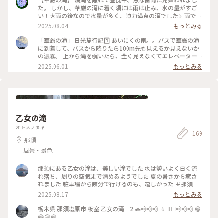
た。 しかし、華厳の滝に着く頃には雨は止み、水の量がすご
い！大雨の後なので水量が多く、迫力満点の滝でした✨️ 雨でキ
ャンセルした人も多かったようで、人が少なく見やすかったで
2025.08.04
もっとみる
す！ #アートな景色 #日光 #華厳の滝
「華厳の滝」 日光旅行記1️⃣ あいにくの雨。。バスで華厳の滝
に到着して、バスから降りたら100m先も見えるか見えないか
の濃霧。 上から滝を覗いたら、全く見えなくてエレベーター
で下に降りても見えるか見えないかわからないけど、とりあえ
2025.06.01
もっとみる
ず降りてみました。 そしたらなんとサーって霧が晴れて、滝が
キレイに見えました♪雨だからか、水量も多く、とても迫力が
ありました♪マイナスイオンいっぱいな感じ😀 ほんの数分後
にはまた霧が広がってました。 #アートな景色 #絶景
乙女の滝
オトメノタキ
169
那須
風景・景色
那須にある乙女の滝は、美しい滝でした 水は勢いよく白く流
れ落ち、周りの空気まで清めるようでした 夏の暑さから癒さ
れました 駐車場から数分で行けるのも、嬉しかった ＃那須
2025.08.17
もっとみる
栃木県 那須塩原市 板室 乙女の滝 2 🚗💨💨💨 🚶🚶🏼‍♀️💨💨💨 😄
😄😄😄