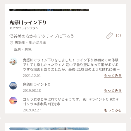
鬼怒川ライン下り
キヌガワラインクダリ
108
渓谷美のなかをアクティブに下ろう
鬼怒川・川治温泉郷
風景・景色
鬼怒川でライン下りをしました！ ライン下りは初めての体験
でとても楽しかったです🎵 途中で曇り空になって雨がポツポ
ツする場面もありましたが、最後は1枚目のような晴れに☀️ 動
物に見える岩シリーズがあったり、小さな滝や鬼怒楯岩大吊橋
2021.12.01
もっとみる
が見えたりと見所たくさんでした！ 動物シリーズでは3枚目の
ゴリラ岩🦍が1番そっくりだな〜と思いました😆 船頭さんの話
鬼怒川ライン下り
も面白くて、あっという間でした。 船頭さん曰く、ライン下り
2019.08.18
もっとみる
のおすすめの季節は紅葉🍁と桜🌸の時期だそうです。 ぽかぽか
陽気な日にライン下りしたら気持ち良さそうだな〜☺️ また違
ゴリラ岩🦍と呼ばれているそうです。 #川 #ライン下り #岩 #
う季節にぜひ乗船したいです！ 📷:2021.11.10 Wed. #私のこと
ゴリラ #栃木県 #日光市
りっぷ #秋日和 #鬼怒川 #ライン下り #自然を満喫 #紅葉 #綺麗
2019.02.27
もっとみる
#楽しかった #栃木 #milkのミルキーな毎日