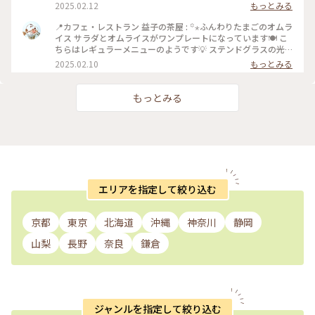
そります😆 お野菜もたっぷりでワンプレートで大満足しまし
2025.02.12
もっとみる
ね！」と声をかけられ、ちょっと嬉しくなったランチでした☺️
た💕 : 益子の茶屋さんはドリンクバーもあり、ドリンクバーの
: 📷:2025.1.29 Wed. : #カフェ #カフェ巡り #和風カフェレスト
カップ類も全て益子焼✨ 好きな絵柄や形を見つけて楽しく食事
📍カフェ・レストラン 益子の茶屋 : ꙳⋆ふんわりたまごのオムラ
ラン #ランチ #益子焼 #益子焼の食器で食事を楽しめる #ステ
ができちゃう🎵 飲み物の種類も豊富なので、思った以上に長
イス サラダとオムライスがワンプレートになっています🍽️ こ
ンドグラス #カラフル #キラキラ #素敵 #オムライス #ぽかぽか
居しちゃいました🍵 : ラテのカップは持ち手のないタイプをチ
ちらはレギュラーメニューのようです💡 ステンドグラスの光
#益子日帰りドライブ #益子 #栃木 #わたしの街 #milkのオムラ
ョイス🌟 近くにいたマダムに「素敵なカップを選びました
でお料理もキラキラ✨ : 益子の茶屋さんは窯元よこやまさんが
2025.02.10
もっとみる
イス図鑑 #milkのミルキーな毎日
ね！」と声をかけられ、ちょっと嬉しくなりました☺️ :
手がけているカフェです。 カフェは2階にあり、1階は陶芸の
📷:2025.1.29 Wed. : #カフェ #カフェ巡り #和風カフェレスト
体験ができたり、陶器を買ったりすることもでき、見どころも
ラン #ランチ #益子焼 #益子焼の食器で食事を楽しめる #ステ
たくさんでした😊 : 📷:2025.1.29 Wed. : #カフェ #カフェ巡り
もっとみる
ンドグラス #カラフル #キラキラ #素敵 #オムライス #ぽかぽか
#和風カフェレストラン #ランチ #益子焼 #益子焼の食器で食事
#益子日帰りドライブ #益子 #栃木 #わたしの街 #milkのミルキ
を楽しめる #ステンドグラス #カラフル #キラキラ #素敵 #オム
ーな毎日
ライス #ぽかぽか #益子日帰りドライブ #益子 #栃木 #わたしの
街 #milkのオムライス図鑑 #milkのミルキーな毎日
エリアを指定して絞り込む
京都
東京
北海道
沖縄
神奈川
静岡
山梨
長野
奈良
鎌倉
ジャンルを指定して絞り込む