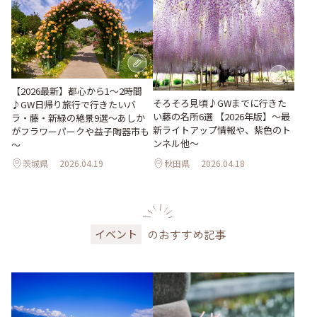
【2026最新】都心から1～2時間
そろそろ見頃♪GWまでに行きた
♪GW日帰り旅行で行きたいバ
い藤の名所6選 【2026年版】～最
ラ・藤・新緑の絶景9選～あしか
新ライトアップ情報や、紫色のト
がフラワーパークや益子陶器市も
ンネル他～
～
茨城県
2026.04.19
秋田県
2026.04.18
のおすすめ記事
イベント