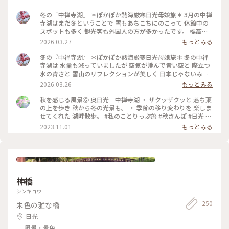
冬の『中禅寺湖』 ＊ぽかぽか熱海厳寒日光母娘旅＊ 3月の中禅
寺湖はまだ冬ということで 雪もあちこちにのこって 休館中の
スポットも多く 観光客も外国人の方が多かったです。 標高が
1269mという 日本一高い場所にある中禅寺湖 冬は水量が減る
2026.03.27
もっとみる
ため 「華厳の滝」もびっくりするほど 水量が少なく 滝つぼの
方は凍っていました。 冬枯れの山も相まって これが「華厳の
冬の『中禅寺湖』 ＊ぽかぽか熱海厳寒日光母娘旅＊ 冬の中禅
滝」！？という感じ💦 やはり紅葉の時期に 見てみたかったで
寺湖は 水量も減っていましたが 空気が澄んで青い空と 際立つ
す😆 静かな湖は何度見ても美しく 心から癒されました✨💙 ・
水の青さと 雪山のリフレクションが美しく 日本じゃないみた
正面から見るスワンボート アオレンジャー？ モモレンジャ
いに 素敵な景色を見せてくれました💙 紅葉の季節が最高なの
2026.03.26
もっとみる
ー？ 緑や桃色の仮面を被った 戦隊のように見えました🤣 ・ ・
は わかっていましたが 私たちには初めての 中禅寺湖✨ 冬なら
#ちいさな列車旅 #ぽかぽか熱海厳寒日光母娘旅 #母娘旅 #こと
ではの景色を楽しめました🥰 ・ 湖畔にはたくさんのスワンボ
秋を感じる風景⑥ 奥日光 中禅寺湖 ・ ザクッザクッと 落ち葉
りっぷ日光 #ことりっぷ栃木 #ドライブ #日光ドライブ #冬の
ート🦢 白鳥のプリンセスや 個性的な黒鳥さんなど 春が来るの
の上を歩き 秋から冬の光景も。 ・ 季節の移り変わりを 楽しま
中禅寺湖 #冬の日光 #湖 #冬 #華厳の滝 #滝 #スワンボート #日
を待っていました💕 3月の中禅寺湖はシーズンオフ 素敵ユーザ
せてくれた 湖畔散歩。 #私のことりっぷ旅 #秋さんぽ #日光 #
光 #日光市 #栃木県 #栃木
ーさんたちの 投稿を見て行きたかった 英国大使館別荘などは
紅葉 #奥日光 #中禅寺湖
2023.11.01
もっとみる
閉館中🤣 残念ではありましたが 無理だと思っていたいろは坂
も 登って冬の静かな湖畔を ゆっくり散策できました🥰
2026.3.9 ・ ・ #ちいさな列車旅 #ぽかぽか熱海厳寒日光母娘旅
#母娘旅 #ことりっぷ日光 #ことりっぷ栃木 #ドライブ #日光ド
ライブ #中禅寺湖 #冬の中禅寺湖 #冬の日光 #リフレクション #
湖 #空 #山 #絶景 #雪景色 #スワンボート #日光 #日光市 #栃木
神橋
県 #栃木
シンキョウ
250
朱色の雅な橋
日光
風景・景色