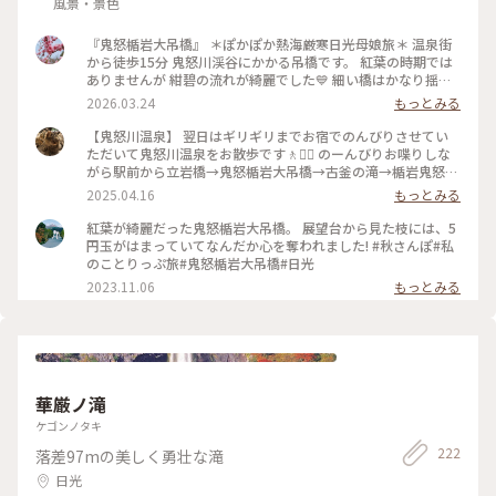
風景・景色
『鬼怒楯岩大吊橋』 ＊ぽかぽか熱海厳寒日光母娘旅＊ 温泉街
から徒歩15分 鬼怒川渓谷にかかる吊橋です。 紅葉の時期では
ありませんが 紺碧の流れが綺麗でした💙 細い橋はかなり揺れ
ます🤣 渓谷を吹く風が強くて 凍える寒さでした🥶 宇都宮と違
2026.03.24
もっとみる
いやはり日光へ来ると 寒さ厳しかったです💦 ・ ・ #ちいさな
列車旅 #ぽかぽか熱海厳寒日光母娘旅 #母娘旅 #ことりっぷ日
【鬼怒川温泉】 翌日はギリギリまでお宿でのんびりさせてい
光 #ことりっぷ栃木 #ドライブ #日光ドライブ #鬼怒楯岩大吊
ただいて鬼怒川温泉をお散歩です🚶🚶‍♂️ のーんびりお喋りしな
橋 #吊橋 #橋 #鬼怒川温泉 #鬼怒川 #日光 #日光市 #栃木県 #栃
がら駅前から立岩橋→鬼怒楯岩大吊橋→古釜の滝→楯岩鬼怒姫
木
神社→鬼怒川駅前広場の足湯 鬼怒太の湯と温泉街を小さくく
2025.04.16
もっとみる
るっとしてきました👣 私たち以外にもちらほらお散歩をする
人たちもいて みなさんのんびりとした時間を楽しまれていま
紅葉が綺麗だった鬼怒楯岩大吊橋。 展望台から見た枝には、5
した🥰 スポットは奇跡的に青空がのぞいた一枚が撮れた📸鬼
円玉がはまっていてなんだか心を奪われました! #秋さんぽ#私
怒楯大岩吊橋にしてあります📍 （2025.3.30） #温泉 #温泉街
のことりっぷ旅#鬼怒楯岩大吊橋#日光
#鬼 #吊橋 #滝 #お散歩 #鬼怒川温泉 #鬼怒川 #雪の日光鬼怒川
2023.11.06
もっとみる
温泉ぶらり旅 #週末2泊2日旅 #ことりっぷ日光
華厳ノ滝
ケゴンノタキ
222
落差97mの美しく勇壮な滝
日光